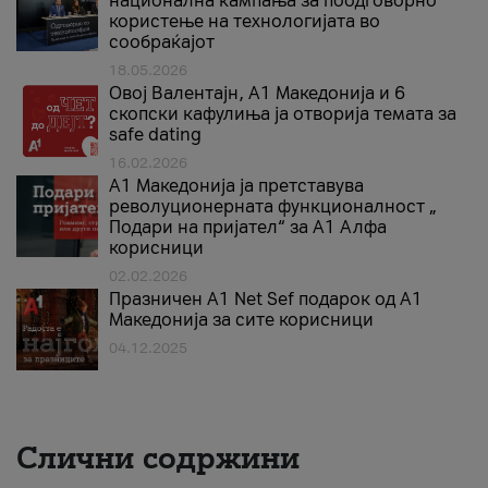
национална кампања за поодговорно
користење на технологијата во
сообраќајот
18.05.2026
Овој Валентајн, A1 Македонија и 6
скопски кафулиња ја отворија темата за
safe dating
16.02.2026
А1 Македонија ја претставува
револуционерната функционалност „
Подари на пријател“ за А1 Алфа
корисници
02.02.2026
Празничен A1 Net Sеf подарок од А1
Македонија за сите корисници
04.12.2025
Слични содржини