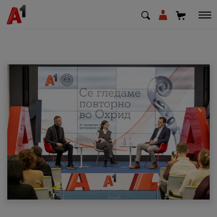
МК
EN
SQ
Приватни
Деловни
Поддршка
Надополни кредит
Плати сметка