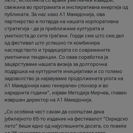
лето’, исполнета со врвни уметнички изведби,
свежина во програмата и инспиративна енергија од
публиката. За нас како A1 Македонија, ова
партнерство е потврда на нашата корпоративна
стратегија – да ја приближиме културата и
уметноста до сите граѓани. Горди сме што сме дел
од фестивал што успешно ги комбинира
наследството и традицијата со современите
уметнички тенденции. Со оваа соработка ја
зацврстуваме нашата визија за долгорочна
поддршка на културните иницијативи и со големо
задоволство ја најавуваме продолжената улога на
A1 Македонија како генерален спонзор и во
наредните години“, изјави Методија Мирчев, главен
извршен директор на A1 Македонија.
„Со особена чест сакам да соопштам дека
јубилејното 65-то издание на фестивалот “Охридско
лето” беше едно од најуспешните досега, со повеќе