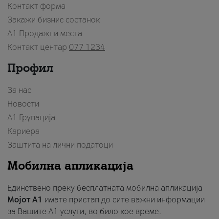
Контакт форма
Закажи бизнис состанок
A1 Продажни места
Контакт центар
077 1234
Профил
За нас
Новости
А1 Групација
Кариера
Заштита на лични податоци
Мобилна апликација
Единствено преку бесплатната мобилна апликација
Мојот A1
имате пристап до сите важни информации
за Вашите A1 услуги, во било кое време.