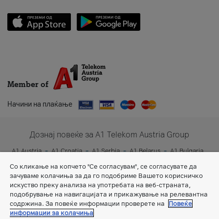
Member of
Начини на плаќање
Дознај повеќе за A1 Telekom Austria Group
A1 Austria
A1 Croatia
A1 Serbia
A1 Belarus
A1 Bulgaria
A1 Slovenia
A1 Digital
Со кликање на копчето "Се согласувам", се согласувате да
зачуваме колачиња за да го подобриме Вашето корисничко
искуство преку анализа на употребата на веб-страната,
подобрување на навигацијата и прикажување на релевантна
содржина. За повеќе информации проверете на
Повеќе
информации за колачиња