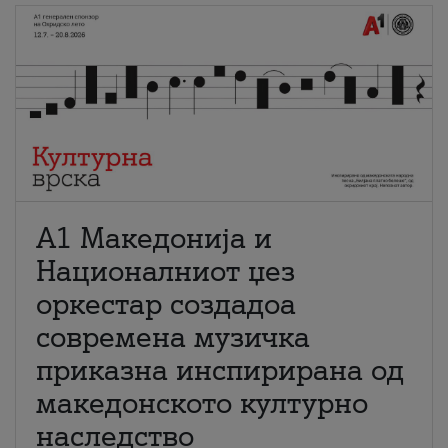
А1 Македонија и
Националниот џез
оркестар создадоа
современа музичка
приказна инспирирана од
македонското културно
наследство