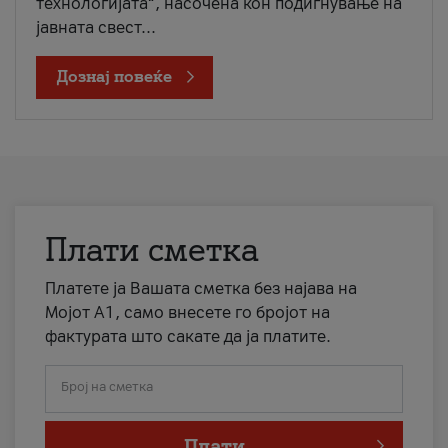
технологијата“, насочена кон подигнување на
јавната свест...
Дознај повеќе
Плати сметка
Платете ја Вашата сметка без најава на
Мојот А1, само внесете го бројот на
фактурата што сакате да ја платите.
Број на сметка
Плати