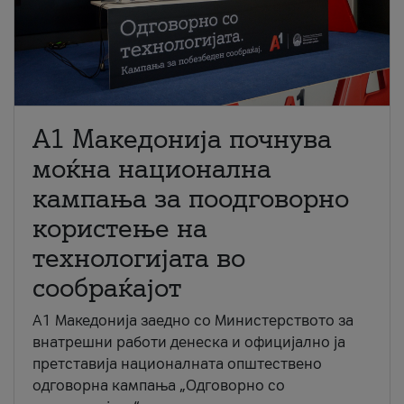
A1 Македонија почнува
моќна национална
кампања за поодговорно
користење на
технологијата во
сообраќајот
A1 Македонија заедно со Министерството за
внатрешни работи денеска и официјално ја
претставија националната општествено
одговорна кампања „Одговорно со