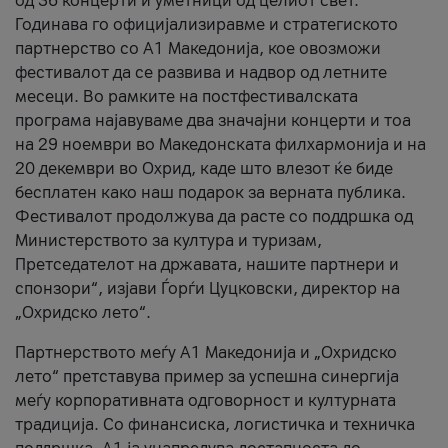
од 36 концерти и уметници од целиот свет.
Годинава го официјализиравме и стратегиското
партнерство со А1 Македонија, кое овозможи
фестивалот да се развива и надвор од летните
месеци. Во рамките на постфестивалската
програма најавуваме два значајни концерти и тоа
на 29 ноември во Македонската филхармонија и на
20 декември во Охрид, каде што влезот ќе биде
бесплатен како наш подарок за верната публика.
Фестивалот продолжува да расте со поддршка од
Министерството за култура и туризам,
Претседателот на државата, нашите партнери и
спонзори“, изјави Ѓорѓи Цуцковски, директор на
„Охридско лето“.
Партнерството меѓу A1 Македонија и „Охридско
лето“ претставува пример за успешна синергија
меѓу корпоративната одговорност и културната
традиција. Со финансиска, логистичка и техничка