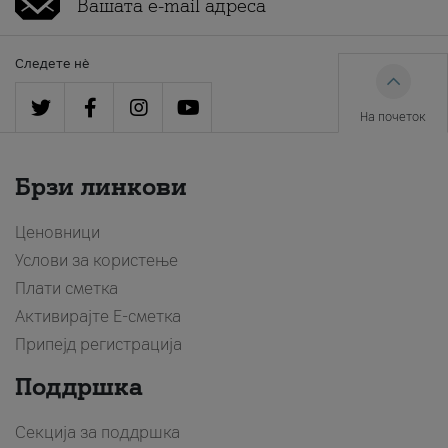
Следете нè
На почеток
Брзи линкови
Ценовници
Услови за користење
Плати сметка
Активирајте Е-сметка
Припејд регистрација
Поддршка
Секција за поддршка