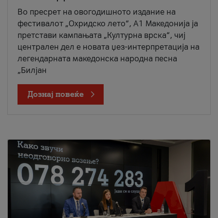
Во пресрет на овогодишното издание на
фестивалот „Охридско лето“, А1 Македонија ја
претстави кампањата „Културна врска“, чиј
централен дел е новата џез-интерпретација на
легендарната македонска народна песна
„Билјан
Дознај повеќе