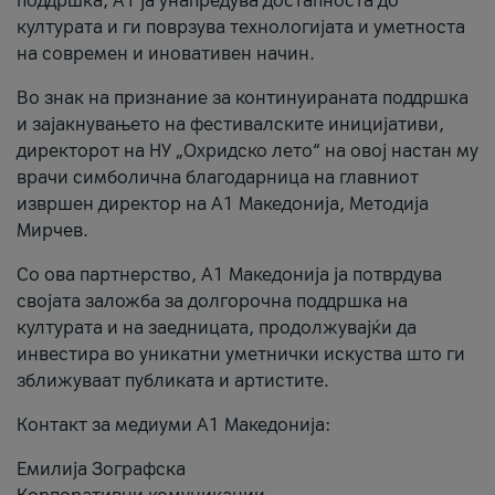
поддршка, A1 ја унапредува достапноста до
културата и ги поврзува технологијата и уметноста
на современ и иновативен начин.
Во знак на признание за континуираната поддршка
и зајакнувањето на фестивалските иницијативи,
директорот на НУ „Охридско лето“ на овој настан му
врачи симболична благодарница на главниот
извршен директор на A1 Македонија, Методија
Мирчев.
Со ова партнерство, A1 Македонија ја потврдува
својата заложба за долгорочна поддршка на
културата и на заедницата, продолжувајќи да
инвестира во уникатни уметнички искуства што ги
зближуваат публиката и артистите.
Контакт за медиуми А1 Македонија:
Емилија Зографска