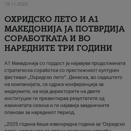
19.11.2025
За нас
ОХРИДСКО ЛЕТО И A1
#ПодобарОнлајн
МАКЕДОНИЈА ЈА ПОТВРДИЈА
СОРАБОТКАТА И ВО
НАРЕДНИТЕ ТРИ ГОДИНИ
A1 Македонија со гордост ја најавува продолжената
стратегиска соработка со престижниот културен
фестивал „Охридско лето“. Денеска, во седиштето
на компанијата, се одржа конференција за
медиумите, на која директорите на двете
институции ги презентираа резултатите од
изминатата сезона и ги најавија заедничките
планови за наредниот период.
„2025 година беше извонредна година за ‘Охридско