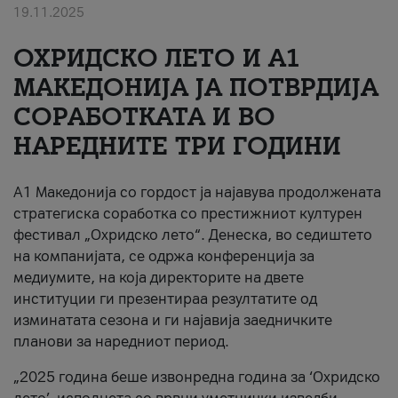
19.11.2025
За нас
ОХРИДСКО ЛЕТО И A1
#ПодобарОнлајн
МАКЕДОНИЈА ЈА ПОТВРДИЈА
СОРАБОТКАТА И ВО
НАРЕДНИТЕ ТРИ ГОДИНИ
A1 Македонија со гордост ја најавува продолжената
стратегиска соработка со престижниот културен
фестивал „Охридско лето“. Денеска, во седиштето
на компанијата, се одржа конференција за
медиумите, на која директорите на двете
институции ги презентираа резултатите од
изминатата сезона и ги најавија заедничките
планови за наредниот период.
„2025 година беше извонредна година за ‘Охридско