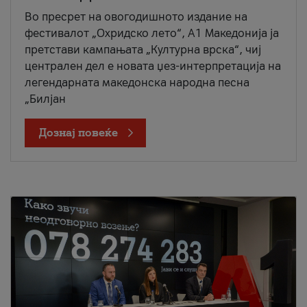
Во пресрет на овогодишното издание на
фестивалот „Охридско лето“, А1 Македонија ја
претстави кампањата „Културна врска“, чиј
централен дел е новата џез-интерпретација на
легендарната македонска народна песна
„Билјан
Дознај повеќе