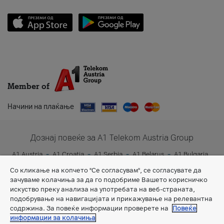
Member of
Начини на плаќање
Дознај повеќе за A1 Telekom Austria Group
A1 Austria
A1 Croatia
A1 Serbia
A1 Belarus
A1 Bulgaria
A1 Slovenia
A1 Digital
Со кликање на копчето "Се согласувам", се согласувате да
зачуваме колачиња за да го подобриме Вашето корисничко
искуство преку анализа на употребата на веб-страната,
подобрување на навигацијата и прикажување на релевантна
содржина. За повеќе информации проверете на
Повеќе
информации за колачиња