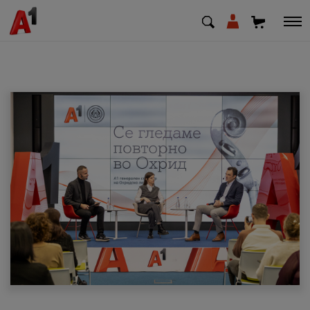
МК
EN
SQ
Приватни
Деловни
Поддршка
Надополни кредит
Плати сметка