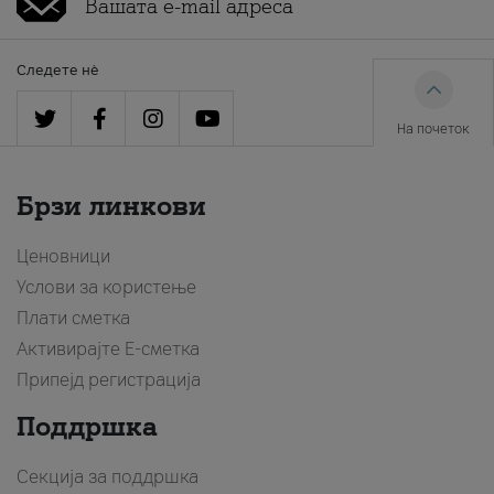
Следете нè
На почеток
Брзи линкови
Ценовници
Услови за користење
Плати сметка
Активирајте Е-сметка
Припејд регистрација
Поддршка
Секција за поддршка