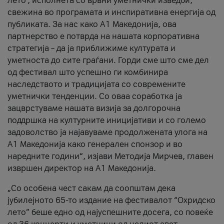
лето’, исполнета со врвни уметнички изведби,
свежина во програмата и инспиративна енергија од
публиката. За нас како A1 Македонија, ова
партнерство е потврда на нашата корпоративна
стратегија – да ја приближиме културата и
уметноста до сите граѓани. Горди сме што сме дел
од фестивал што успешно ги комбинира
наследството и традицијата со современите
уметнички тенденции. Со оваа соработка ја
зацврстуваме нашата визија за долгорочна
поддршка на културните иницијативи и со големо
задоволство ја најавуваме продолжената улога на
A1 Македонија како генерален спонзор и во
наредните години“, изјави Методија Мирчев, главен
извршен директор на A1 Македонија.
„Со особена чест сакам да соопштам дека
јубилејното 65-то издание на фестивалот “Охридско
лето” беше едно од најуспешните досега, со повеќе