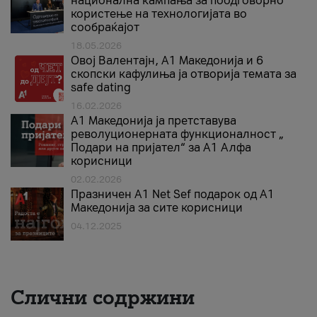
национална кампања за поодговорно
користење на технологијата во
сообраќајот
18.05.2026
Овој Валентајн, A1 Македонија и 6
скопски кафулиња ја отворија темата за
safe dating
16.02.2026
А1 Македонија ја претставува
револуционерната функционалност „
Подари на пријател“ за А1 Алфа
корисници
02.02.2026
Празничен A1 Net Sеf подарок од А1
Македонија за сите корисници
04.12.2025
Слични содржини