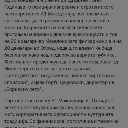
од 36 концерти и уметници од целиот свет.
Годинава го официјализиравме и стратегиското
партнерство со А1 Македонија, кое овозможи
фестивалот да се развива и надвор од летните
месеци. Во рамките на постфестивалската
програма најавуваме два значајни концерти и тоа
на 29 ноември во Македонската филхармонија и на
20 декември во Охрид, каде што влезот ќе биде
бесплатен како наш подарок за верната публика.
Фестивалот продолжува да расте со поддршка од
Министерството за култура и туризам,
Претседателот на државата, нашите партнери и
спонзори“, изјави Ѓорѓи Цуцковски, директор на
„Охридско лето“.
Партнерството меѓу A1 Македонија и „Охридско
лето“ претставува пример за успешна синергија
меѓу корпоративната одговорност и културната
традиција. Со финансиска, логистичка и техничка