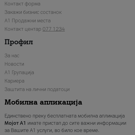
Контакт форма
Закажи бизнис состанок
A1 Продажни места
Контакт центар
077 1234
Профил
За нас
Новости
А1 Групација
Кариера
Заштита на лични податоци
Мобилна апликација
Единствено преку бесплатната мобилна апликација
Мојот A1
имате пристап до сите важни информации
за Вашите A1 услуги, во било кое време.