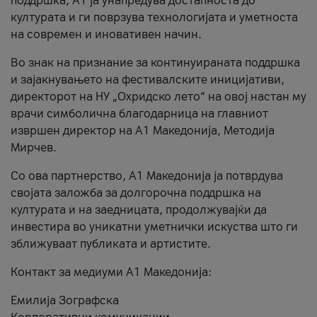
поддршка, A1 ја унапредува достапноста до
културата и ги поврзува технологијата и уметноста
на современ и иновативен начин.
Во знак на признание за континуираната поддршка
и зајакнувањето на фестивалските иницијативи,
директорот на НУ „Охридско лето“ на овој настан му
врачи симболична благодарница на главниот
извршен директор на A1 Македонија, Методија
Мирчев.
Со ова партнерство, A1 Македонија ја потврдува
својата заложба за долгорочна поддршка на
културата и на заедницата, продолжувајќи да
инвестира во уникатни уметнички искуства што ги
зближуваат публиката и артистите.
Контакт за медиуми А1 Македонија:
Емилија Зографска