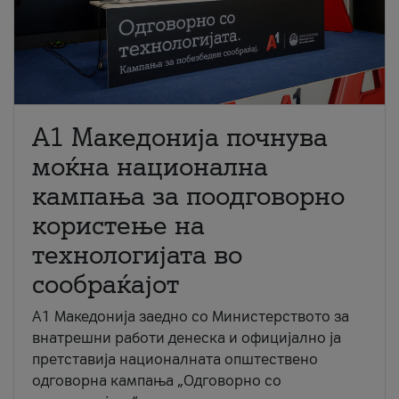
A1 Македонија почнува
моќна национална
кампања за поодговорно
користење на
технологијата во
сообраќајот
A1 Македонија заедно со Министерството за
внатрешни работи денеска и официјално ја
претставија националната општествено
одговорна кампања „Одговорно со