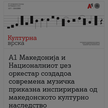
А1 Македонија и
Националниот џез
оркестар создадоа
современа музичка
приказна инспирирана од
македонското културно
наследство