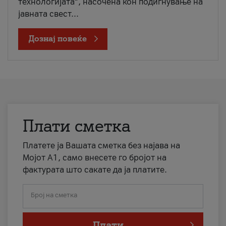
технологијата“, насочена кон подигнување на
јавната свест...
Дознај повеќе
Плати сметка
Платете ја Вашата сметка без најава на
Мојот А1, само внесете го бројот на
фактурата што сакате да ја платите.
Број на сметка
Плати