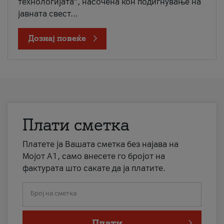
технологијата“, насочена кон подигнување на
јавната свест...
Дознај повеќе
Плати сметка
Платете ја Вашата сметка без најава на
Мојот А1, само внесете го бројот на
фактурата што сакате да ја платите.
Број на сметка
Плати