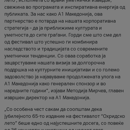
лето’, исполнета со врвни уметнички изведби,
свежина во програмата и инспиративна енергија од
публиката. За нас како A1 Македонија, ова
партнерство е потврда на нашата корпоративна
стратегија – да ја приближиме културата и
уметноста до сите граѓани. Горди сме што сме дел
од фестивал што успешно ги комбинира
наследството и традицијата со современите
уметнички тенденции. Со оваа соработка ја
зацврстуваме нашата визија за долгорочна
поддршка на културните иницијативи и со големо
задоволство ја најавуваме продолжената улога на
A1 Македонија како генерален спонзор и во
наредните години“, изјави Методија Мирчев, главен
извршен директор на A1 Македонија.
„Со особена чест сакам да соопштам дека
јубилејното 65-то издание на фестивалот “Охридско
лето” беше едно од најуспешните досега, со повеќе