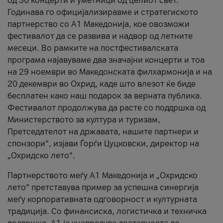
од 36 концерти и уметници од целиот свет.
Годинава го официјализиравме и стратегиското
партнерство со А1 Македонија, кое овозможи
фестивалот да се развива и надвор од летните
месеци. Во рамките на постфестивалската
програма најавуваме два значајни концерти и тоа
на 29 ноември во Македонската филхармонија и на
20 декември во Охрид, каде што влезот ќе биде
бесплатен како наш подарок за верната публика.
Фестивалот продолжува да расте со поддршка од
Министерството за култура и туризам,
Претседателот на државата, нашите партнери и
спонзори“, изјави Ѓорѓи Цуцковски, директор на
„Охридско лето“.
Партнерството меѓу A1 Македонија и „Охридско
лето“ претставува пример за успешна синергија
меѓу корпоративната одговорност и културната
традиција. Со финансиска, логистичка и техничка