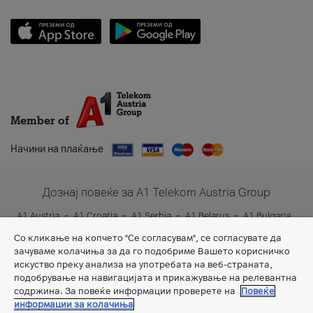
Member of
Начини на плаќање
Дознај повеќе за A1 Telekom Austria Group
A1 Austria
A1 Croatia
A1 Serbia
A1 Belarus
A1 Bulgaria
A1 Slovenia
A1 Digital
Со кликање на копчето "Се согласувам", се согласувате да
зачуваме колачиња за да го подобриме Вашето корисничко
искуство преку анализа на употребата на веб-страната,
подобрување на навигацијата и прикажување на релевантна
содржина. За повеќе информации проверете на
Повеќе
информации за колачиња