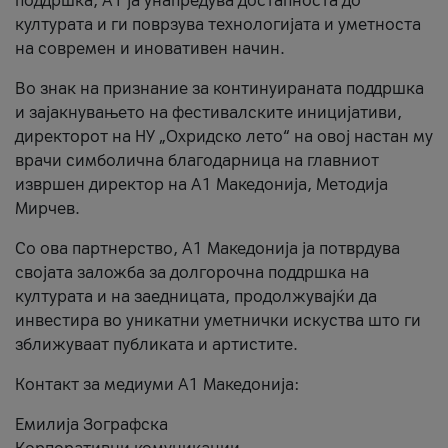
поддршка, A1 ја унапредува достапноста до
културата и ги поврзува технологијата и уметноста
на современ и иновативен начин.
Во знак на признание за континуираната поддршка
и зајакнувањето на фестивалските иницијативи,
директорот на НУ „Охридско лето“ на овој настан му
врачи симболична благодарница на главниот
извршен директор на A1 Македонија, Методија
Мирчев.
Со ова партнерство, A1 Македонија ја потврдува
својата заложба за долгорочна поддршка на
културата и на заедницата, продолжувајќи да
инвестира во уникатни уметнички искуства што ги
зближуваат публиката и артистите.
Контакт за медиуми А1 Македонија:
Емилија Зографска