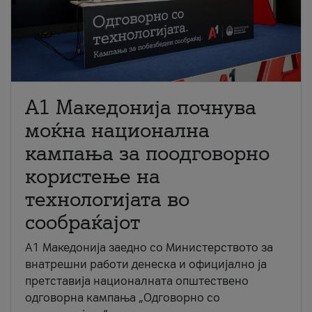
A1 Македонија почнува
моќна национална
кампања за поодговорно
користење на
технологијата во
сообраќајот
A1 Македонија заедно со Министерството за
внатрешни работи денеска и официјално ја
претставија националната општествено
одговорна кампања „Одговорно со