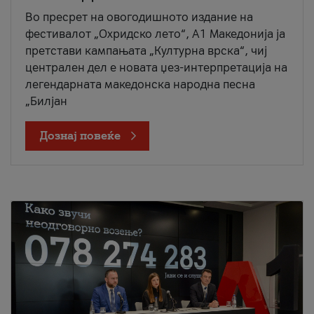
Во пресрет на овогодишното издание на
фестивалот „Охридско лето“, А1 Македонија ја
претстави кампањата „Културна врска“, чиј
централен дел е новата џез-интерпретација на
легендарната македонска народна песна
„Билјан
Дознај повеќе