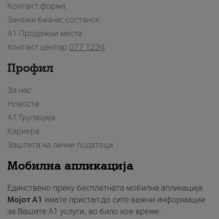
Контакт форма
Закажи бизнис состанок
A1 Продажни места
Контакт центар
077 1234
Профил
За нас
Новости
А1 Групација
Кариера
Заштита на лични податоци
Мобилна апликација
Единствено преку бесплатната мобилна апликација
Мојот A1
имате пристап до сите важни информации
за Вашите A1 услуги, во било кое време.