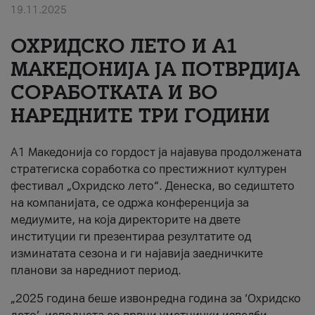
19.11.2025
За нас
ОХРИДСКО ЛЕТО И A1
#ПодобарОнлајн
МАКЕДОНИЈА ЈА ПОТВРДИЈА
СОРАБОТКАТА И ВО
НАРЕДНИТЕ ТРИ ГОДИНИ
A1 Македонија со гордост ја најавува продолжената
стратегиска соработка со престижниот културен
фестивал „Охридско лето“. Денеска, во седиштето
на компанијата, се одржа конференција за
медиумите, на која директорите на двете
институции ги презентираа резултатите од
изминатата сезона и ги најавија заедничките
планови за наредниот период.
„2025 година беше извонредна година за ‘Охридско