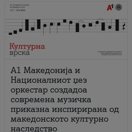
А1 Македонија и
Националниот џез
оркестар создадоа
современа музичка
приказна инспирирана од
македонското културно
наследство