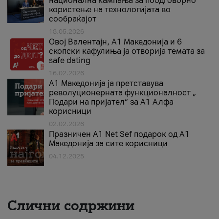
национална кампања за поодговорно
користење на технологијата во
сообраќајот
18.05.2026
Овој Валентајн, A1 Македонија и 6
скопски кафулиња ја отворија темата за
safe dating
16.02.2026
А1 Македонија ја претставува
револуционерната функционалност „
Подари на пријател“ за А1 Алфа
корисници
02.02.2026
Празничен A1 Net Sеf подарок од А1
Македонија за сите корисници
04.12.2025
Слични содржини