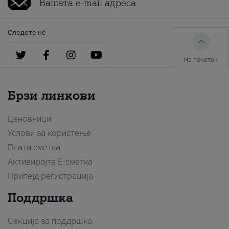
Следете нè
На почеток
Брзи линкови
Ценовници
Услови за користење
Плати сметка
Активирајте Е-сметка
Припејд регистрација
Поддршка
Секција за поддршка