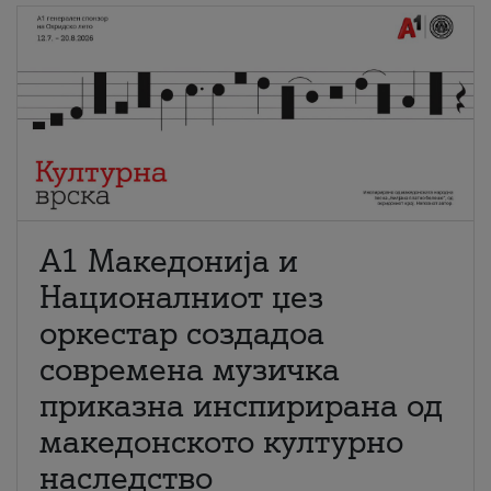
А1 Македонија и
Националниот џез
оркестар создадоа
современа музичка
приказна инспирирана од
македонското културно
наследство