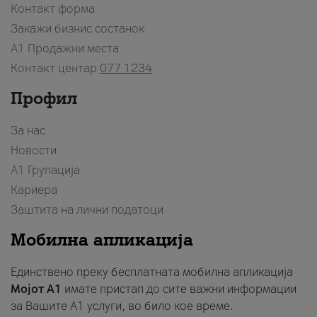
Контакт форма
Закажи бизнис состанок
A1 Продажни места
Контакт центар
077 1234
Профил
За нас
Новости
А1 Групација
Кариера
Заштита на лични податоци
Мобилна апликација
Единствено преку бесплатната мобилна апликација
Мојот A1
имате пристап до сите важни информации
за Вашите A1 услуги, во било кое време.