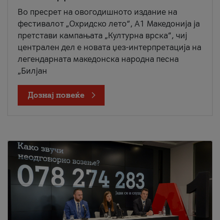
Во пресрет на овогодишното издание на
фестивалот „Охридско лето“, А1 Македонија ја
претстави кампањата „Културна врска“, чиј
централен дел е новата џез-интерпретација на
легендарната македонска народна песна
„Билјан
Дознај повеќе