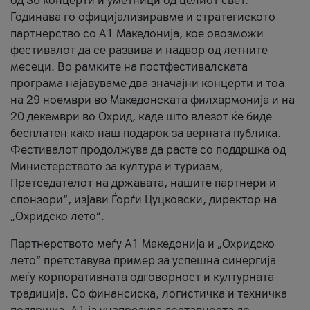
од 36 концерти и уметници од целиот свет.
Годинава го официјализиравме и стратегиското
партнерство со А1 Македонија, кое овозможи
фестивалот да се развива и надвор од летните
месеци. Во рамките на постфестивалската
програма најавуваме два значајни концерти и тоа
на 29 ноември во Македонската филхармонија и на
20 декември во Охрид, каде што влезот ќе биде
бесплатен како наш подарок за верната публика.
Фестивалот продолжува да расте со поддршка од
Министерството за култура и туризам,
Претседателот на државата, нашите партнери и
спонзори“, изјави Ѓорѓи Цуцковски, директор на
„Охридско лето“.
Партнерството меѓу A1 Македонија и „Охридско
лето“ претставува пример за успешна синергија
меѓу корпоративната одговорност и културната
традиција. Со финансиска, логистичка и техничка