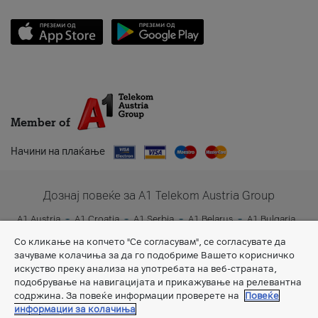
Member of
Начини на плаќање
Дознај повеќе за A1 Telekom Austria Group
A1 Austria
A1 Croatia
A1 Serbia
A1 Belarus
A1 Bulgaria
A1 Slovenia
A1 Digital
Со кликање на копчето "Се согласувам", се согласувате да
зачуваме колачиња за да го подобриме Вашето корисничко
искуство преку анализа на употребата на веб-страната,
подобрување на навигацијата и прикажување на релевантна
содржина. За повеќе информации проверете на
Повеќе
информации за колачиња