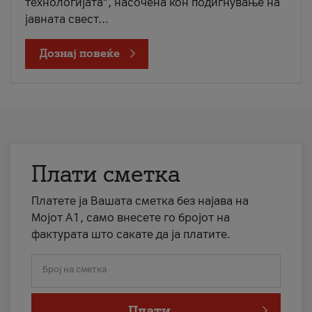
технологијата“, насочена кон подигнување на
јавната свест...
Дознај повеќе
Плати сметка
Платете ја Вашата сметка без најава на
Мојот А1, само внесете го бројот на
фактурата што сакате да ја платите.
Број на сметка
Плати