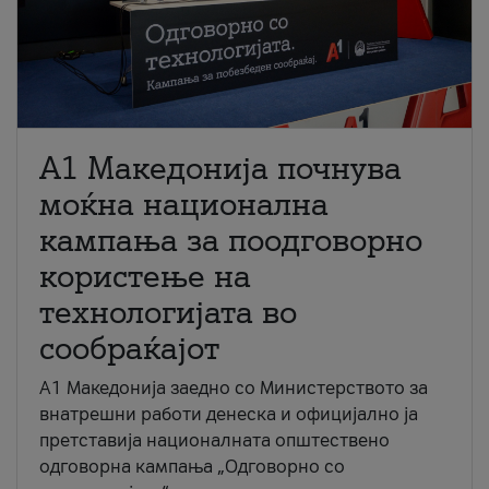
A1 Македонија почнува
моќна национална
кампања за поодговорно
користење на
технологијата во
сообраќајот
A1 Македонија заедно со Министерството за
внатрешни работи денеска и официјално ја
претставија националната општествено
одговорна кампања „Одговорно со