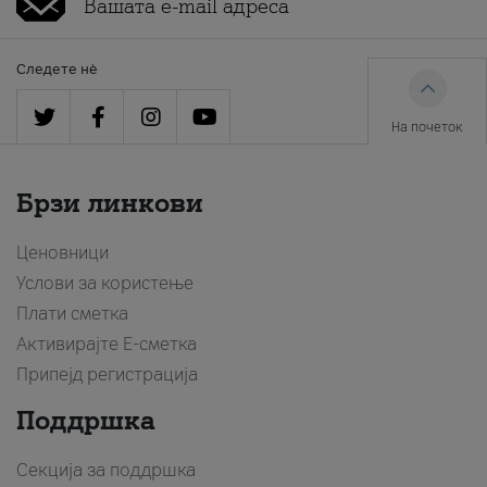
Следете нè
На почеток
Брзи линкови
Ценовници
Услови за користење
Плати сметка
Активирајте Е-сметка
Припејд регистрација
Поддршка
Секција за поддршка