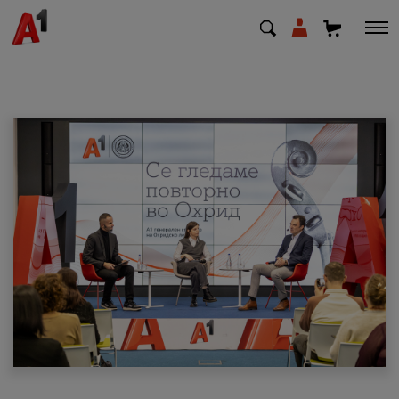
МК
EN
SQ
Приватни
Деловни
Поддршка
Надополни кредит
Плати сметка