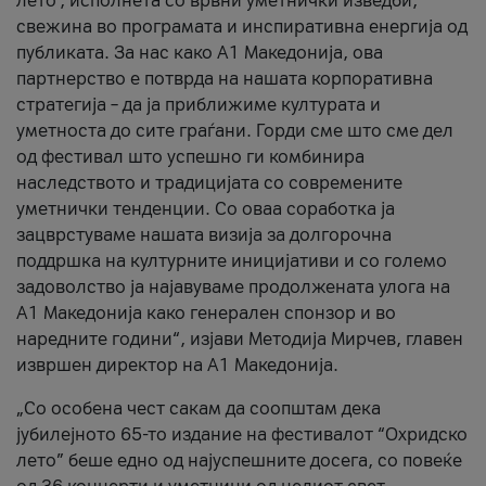
лето’, исполнета со врвни уметнички изведби,
свежина во програмата и инспиративна енергија од
публиката. За нас како A1 Македонија, ова
партнерство е потврда на нашата корпоративна
стратегија – да ја приближиме културата и
уметноста до сите граѓани. Горди сме што сме дел
од фестивал што успешно ги комбинира
наследството и традицијата со современите
уметнички тенденции. Со оваа соработка ја
зацврстуваме нашата визија за долгорочна
поддршка на културните иницијативи и со големо
задоволство ја најавуваме продолжената улога на
A1 Македонија како генерален спонзор и во
наредните години“, изјави Методија Мирчев, главен
извршен директор на A1 Македонија.
„Со особена чест сакам да соопштам дека
јубилејното 65-то издание на фестивалот “Охридско
лето” беше едно од најуспешните досега, со повеќе