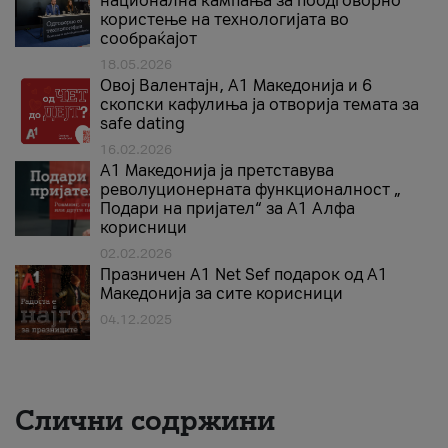
национална кампања за поодговорно
користење на технологијата во
сообраќајот
18.05.2026
Овој Валентајн, A1 Македонија и 6
скопски кафулиња ја отворија темата за
safe dating
16.02.2026
А1 Македонија ја претставува
револуционерната функционалност „
Подари на пријател“ за А1 Алфа
корисници
02.02.2026
Празничен A1 Net Sеf подарок од А1
Македонија за сите корисници
04.12.2025
Слични содржини