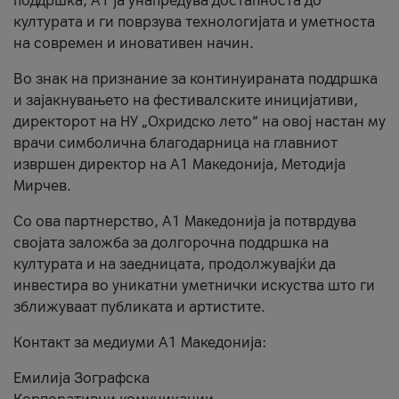
поддршка, A1 ја унапредува достапноста до
културата и ги поврзува технологијата и уметноста
на современ и иновативен начин.
Во знак на признание за континуираната поддршка
и зајакнувањето на фестивалските иницијативи,
директорот на НУ „Охридско лето“ на овој настан му
врачи симболична благодарница на главниот
извршен директор на A1 Македонија, Методија
Мирчев.
Со ова партнерство, A1 Македонија ја потврдува
својата заложба за долгорочна поддршка на
културата и на заедницата, продолжувајќи да
инвестира во уникатни уметнички искуства што ги
зближуваат публиката и артистите.
Контакт за медиуми А1 Македонија:
Емилија Зографска