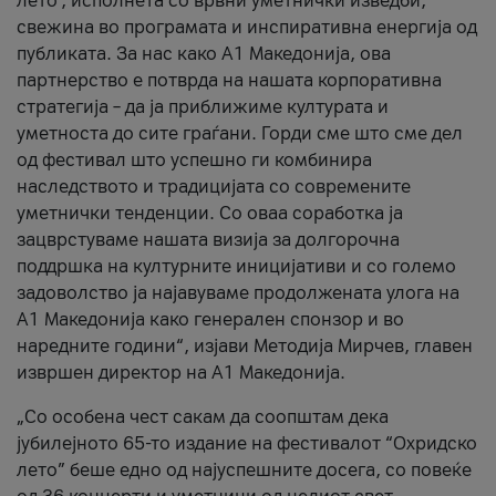
лето’, исполнета со врвни уметнички изведби,
свежина во програмата и инспиративна енергија од
публиката. За нас како A1 Македонија, ова
партнерство е потврда на нашата корпоративна
стратегија – да ја приближиме културата и
уметноста до сите граѓани. Горди сме што сме дел
од фестивал што успешно ги комбинира
наследството и традицијата со современите
уметнички тенденции. Со оваа соработка ја
зацврстуваме нашата визија за долгорочна
поддршка на културните иницијативи и со големо
задоволство ја најавуваме продолжената улога на
A1 Македонија како генерален спонзор и во
наредните години“, изјави Методија Мирчев, главен
извршен директор на A1 Македонија.
„Со особена чест сакам да соопштам дека
јубилејното 65-то издание на фестивалот “Охридско
лето” беше едно од најуспешните досега, со повеќе