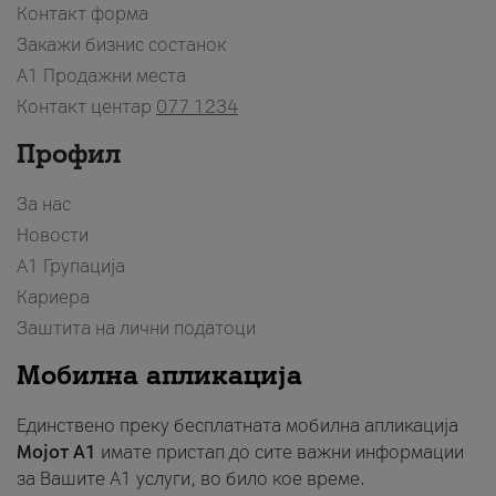
Контакт форма
Закажи бизнис состанок
A1 Продажни места
Контакт центар
077 1234
Профил
За нас
Новости
А1 Групација
Кариера
Заштита на лични податоци
Мобилна апликација
Единствено преку бесплатната мобилна апликација
Мојот A1
имате пристап до сите важни информации
за Вашите A1 услуги, во било кое време.