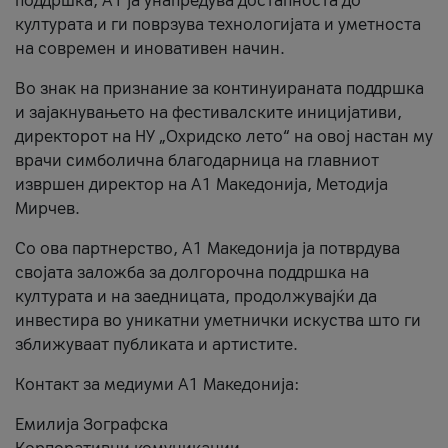
поддршка, A1 ја унапредува достапноста до
културата и ги поврзува технологијата и уметноста
на современ и иновативен начин.
Во знак на признание за континуираната поддршка
и зајакнувањето на фестивалските иницијативи,
директорот на НУ „Охридско лето“ на овој настан му
врачи симболична благодарница на главниот
извршен директор на A1 Македонија, Методија
Мирчев.
Со ова партнерство, A1 Македонија ја потврдува
својата заложба за долгорочна поддршка на
културата и на заедницата, продолжувајќи да
инвестира во уникатни уметнички искуства што ги
зближуваат публиката и артистите.
Контакт за медиуми А1 Македонија:
Емилија Зографска