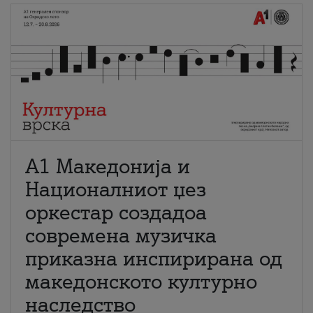
А1 Македонија и
Националниот џез
оркестар создадоа
современа музичка
приказна инспирирана од
македонското културно
наследство