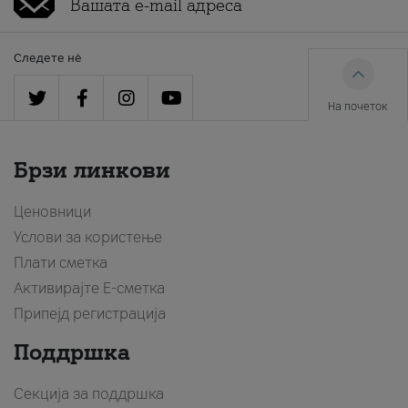
Следете нè
На почеток
Брзи линкови
Ценовници
Услови за користење
Плати сметка
Активирајте Е-сметка
Припејд регистрација
Поддршка
Секција за поддршка