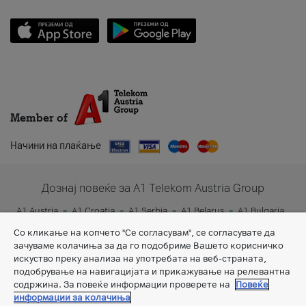
Member of
Начини на плаќање
Дознај повеќе за A1 Telekom Austria Group
A1 Austria
A1 Croatia
A1 Serbia
A1 Belarus
A1 Bulgaria
A1 Slovenia
A1 Digital
Со кликање на копчето "Се согласувам", се согласувате да
зачуваме колачиња за да го подобриме Вашето корисничко
искуство преку анализа на употребата на веб-страната,
подобрување на навигацијата и прикажување на релевантна
содржина. За повеќе информации проверете на
Повеќе
информации за колачиња