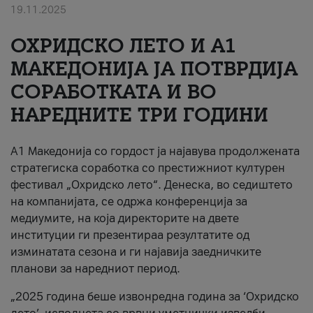
19.11.2025
За нас
ОХРИДСКО ЛЕТО И A1
#ПодобарОнлајн
МАКЕДОНИЈА ЈА ПОТВРДИЈА
СОРАБОТКАТА И ВО
НАРЕДНИТЕ ТРИ ГОДИНИ
A1 Македонија со гордост ја најавува продолжената
стратегиска соработка со престижниот културен
фестивал „Охридско лето“. Денеска, во седиштето
на компанијата, се одржа конференција за
медиумите, на која директорите на двете
институции ги презентираа резултатите од
изминатата сезона и ги најавија заедничките
планови за наредниот период.
„2025 година беше извонредна година за ‘Охридско