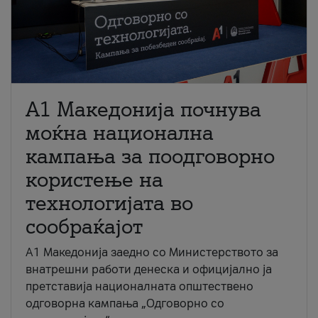
A1 Македонија почнува
моќна национална
кампања за поодговорно
користење на
технологијата во
сообраќајот
A1 Македонија заедно со Министерството за
внатрешни работи денеска и официјално ја
претставија националната општествено
одговорна кампања „Одговорно со