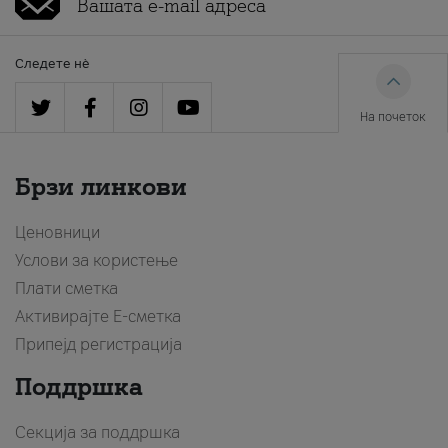
Следете нè
На почеток
Брзи линкови
Ценовници
Услови за користење
Плати сметка
Активирајте Е-сметка
Припејд регистрација
Поддршка
Секција за поддршка