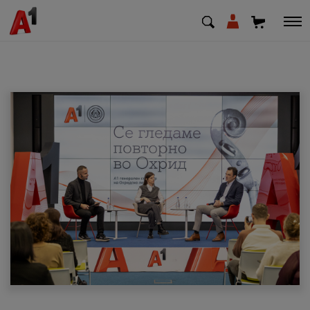
МК
EN
SQ
Приватни
Деловни
Поддршка
Надополни кредит
Плати сметка