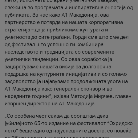
лето’, исполнета со врвни уметнички изведби,
свежина во програмата и инспиративна енергија од
публиката. За нас како A1 Македонија, ова
партнерство е потврда на нашата корпоративна
стратегија – да ја приближиме културата и
уметноста до сите граѓани. Горди сме што сме дел
од фестивал што успешно ги комбинира
наследството и традицијата со современите
уметнички тенденции. Со оваа соработка ја
зацврстуваме нашата визија за долгорочна
поддршка на културните иницијативи и со големо
задоволство ја најавуваме продолжената улога на
A1 Македонија како генерален спонзор и во
наредните години“, изјави Методија Мирчев, главен
извршен директор на A1 Македонија.
„Со особена чест сакам да соопштам дека
јубилејното 65-то издание на фестивалот “Охридско
лето” беше едно од најуспешните досега, со повеќе