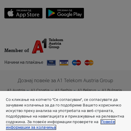
Member of
Начини на плаќање
Дознај повеќе за A1 Telekom Austria Group
A1 Austria
A1 Croatia
A1 Serbia
A1 Belarus
A1 Bulgaria
A1 Slovenia
A1 Digital
Со кликање на копчето "Се согласувам", се согласувате да
зачуваме колачиња за да го подобриме Вашето корисничко
искуство преку анализа на употребата на веб-страната,
подобрување на навигацијата и прикажување на релевантна
содржина. За повеќе информации проверете на
Повеќе
информации за колачиња