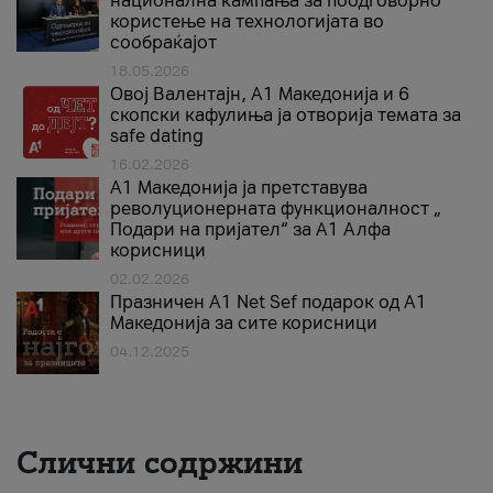
национална кампања за поодговорно
користење на технологијата во
сообраќајот
18.05.2026
Овој Валентајн, A1 Македонија и 6
скопски кафулиња ја отворија темата за
safe dating
16.02.2026
А1 Македонија ја претставува
револуционерната функционалност „
Подари на пријател“ за А1 Алфа
корисници
02.02.2026
Празничен A1 Net Sеf подарок од А1
Македонија за сите корисници
04.12.2025
Слични содржини