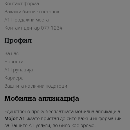
Контакт форма
Закажи бизнис состанок
A1 Продажни места
Контакт центар
077 1234
Профил
За нас
Новости
А1 Групација
Кариера
Заштита на лични податоци
Мобилна апликација
Единствено преку бесплатната мобилна апликација
Мојот A1
имате пристап до сите важни информации
за Вашите A1 услуги, во било кое време.