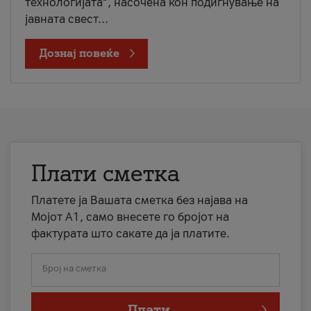
технологијата“, насочена кон подигнување на
јавната свест...
Дознај повеќе
Плати сметка
Платете ја Вашата сметка без најава на
Мојот А1, само внесете го бројот на
фактурата што сакате да ја платите.
Број на сметка
Плати