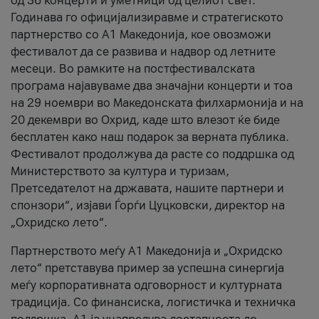
од 36 концерти и уметници од целиот свет.
Годинава го официјализиравме и стратегиското
партнерство со А1 Македонија, кое овозможи
фестивалот да се развива и надвор од летните
месеци. Во рамките на постфестивалската
програма најавуваме два значајни концерти и тоа
на 29 ноември во Македонската филхармонија и на
20 декември во Охрид, каде што влезот ќе биде
бесплатен како наш подарок за верната публика.
Фестивалот продолжува да расте со поддршка од
Министерството за култура и туризам,
Претседателот на државата, нашите партнери и
спонзори“, изјави Ѓорѓи Цуцковски, директор на
„Охридско лето“.
Партнерството меѓу A1 Македонија и „Охридско
лето“ претставува пример за успешна синергија
меѓу корпоративната одговорност и културната
традиција. Со финансиска, логистичка и техничка