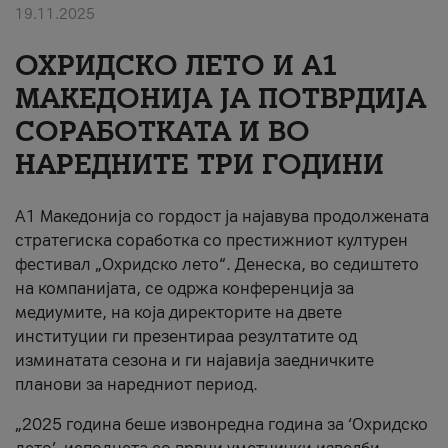
19.11.2025
За нас
ОХРИДСКО ЛЕТО И A1
#ПодобарОнлајн
МАКЕДОНИЈА ЈА ПОТВРДИЈА
СОРАБОТКАТА И ВО
НАРЕДНИТЕ ТРИ ГОДИНИ
A1 Македонија со гордост ја најавува продолжената
стратегиска соработка со престижниот културен
фестивал „Охридско лето“. Денеска, во седиштето
на компанијата, се одржа конференција за
медиумите, на која директорите на двете
институции ги презентираа резултатите од
изминатата сезона и ги најавија заедничките
планови за наредниот период.
„2025 година беше извонредна година за ‘Охридско