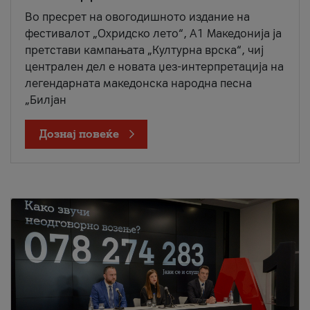
Во пресрет на овогодишното издание на
фестивалот „Охридско лето“, А1 Македонија ја
претстави кампањата „Културна врска“, чиј
централен дел е новата џез-интерпретација на
легендарната македонска народна песна
„Билјан
Дознај повеќе