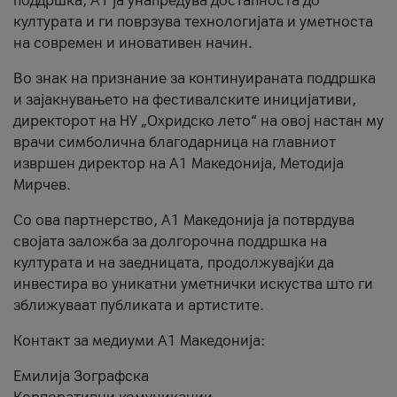
поддршка, A1 ја унапредува достапноста до
културата и ги поврзува технологијата и уметноста
на современ и иновативен начин.
Во знак на признание за континуираната поддршка
и зајакнувањето на фестивалските иницијативи,
директорот на НУ „Охридско лето“ на овој настан му
врачи симболична благодарница на главниот
извршен директор на A1 Македонија, Методија
Мирчев.
Со ова партнерство, A1 Македонија ја потврдува
својата заложба за долгорочна поддршка на
културата и на заедницата, продолжувајќи да
инвестира во уникатни уметнички искуства што ги
зближуваат публиката и артистите.
Контакт за медиуми А1 Македонија:
Емилија Зографска