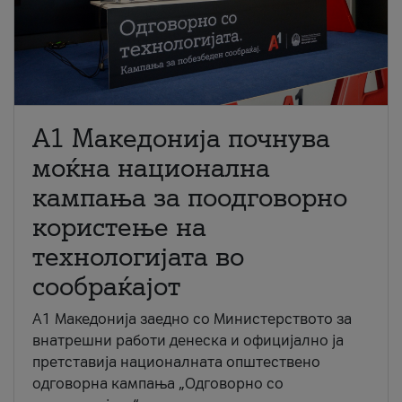
A1 Македонија почнува
моќна национална
кампања за поодговорно
користење на
технологијата во
сообраќајот
A1 Македонија заедно со Министерството за
внатрешни работи денеска и официјално ја
претставија националната општествено
одговорна кампања „Одговорно со