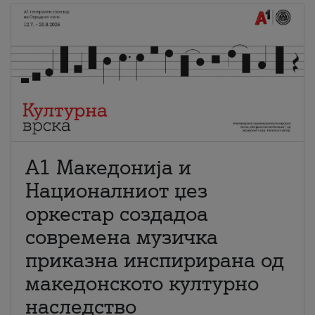
А1 Македонија и
Националниот џез
оркестар создадоа
современа музичка
приказна инспирирана од
македонското културно
наследство