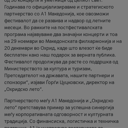
од 36 концерти и уметници од целиот свет.
Годинава го официјализиравме и стратегиското
партнерство со А1 Македонија, кое овозможи
фестивалот да се развива и надвор од летните
месеци. Во рамките на постфестивалската
програма најавуваме два значајни концерти и тоа
на 29 ноември во Македонската филхармонија и на
20 декември во Охрид, каде што влезот ќе биде
бесплатен како наш подарок за верната публика.
Фестивалот продолжува да расте со поддршка од
Министерството за култура и туризам,
Претседателот на државата, нашите партнери и
спонзори“, изјави Ѓорѓи Цуцковски, директор на
„Охридско лето“.
Партнерството меѓу A1 Македонија и „Охридско
лето“ претставува пример за успешна синергија
меѓу корпоративната одговорност и културната
традиција. Со финансиска, логистичка и техничка