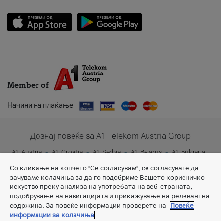
Member of
Начини на плаќање
Дознај повеќе за A1 Telekom Austria Group
A1 Austria
A1 Croatia
A1 Serbia
A1 Belarus
A1 Bulgaria
A1 Slovenia
A1 Digital
Со кликање на копчето "Се согласувам", се согласувате да
зачуваме колачиња за да го подобриме Вашето корисничко
искуство преку анализа на употребата на веб-страната,
подобрување на навигацијата и прикажување на релевантна
содржина. За повеќе информации проверете на
Повеќе
информации за колачиња