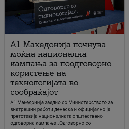
A1 Македонија почнува
моќна национална
кампања за поодговорно
користење на
технологијата во
сообраќајот
A1 Македонија заедно со Министерството за
внатрешни работи денеска и официјално ја
претставија националната општествено
одговорна кампања „Одговорно со