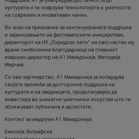
поддршка, A1 ја унапредува достапноста до
културата и ги поврзува технологијата и уметноста
на современ и иновативен начин.
Во знак на признание за континуираната поддршка
и зајакнувањето на фестивалските иницијативи,
директорот на НУ „Охридско лето“ на овој настан му
врачи симболична благодарница на главниот
извршен директор на A1 Македонија, Методија
Мирчев.
Со ова партнерство, A1 Македонија ја потврдува
својата заложба за долгорочна поддршка на
културата и на заедницата, продолжувајќи да
инвестира во уникатни уметнички искуства што ги
зближуваат публиката и артистите.
Контакт за медиуми А1 Македонија:
Емилија Зографска