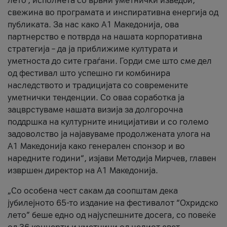
лето’, исполнета со врвни уметнички изведби,
свежина во програмата и инспиративна енергија од
публиката. За нас како A1 Македонија, ова
партнерство е потврда на нашата корпоративна
стратегија – да ја приближиме културата и
уметноста до сите граѓани. Горди сме што сме дел
од фестивал што успешно ги комбинира
наследството и традицијата со современите
уметнички тенденции. Со оваа соработка ја
зацврстуваме нашата визија за долгорочна
поддршка на културните иницијативи и со големо
задоволство ја најавуваме продолжената улога на
A1 Македонија како генерален спонзор и во
наредните години“, изјави Методија Мирчев, главен
извршен директор на A1 Македонија.
„Со особена чест сакам да соопштам дека
јубилејното 65-то издание на фестивалот “Охридско
лето” беше едно од најуспешните досега, со повеќе