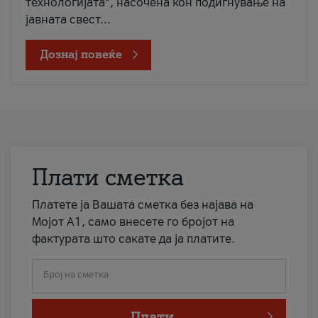
технологијата“, насочена кон подигнување на
јавната свест...
Дознај повеќе
Плати сметка
Платете ја Вашата сметка без најава на
Мојот А1, само внесете го бројот на
фактурата што сакате да ја платите.
Број на сметка
Плати