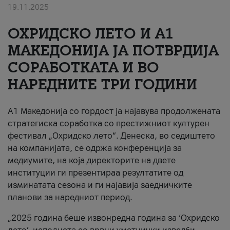
19.11.2025
За нас
ОХРИДСКО ЛЕТО И A1
#ПодобарОнлајн
МАКЕДОНИЈА ЈА ПОТВРДИЈА
СОРАБОТКАТА И ВО
НАРЕДНИТЕ ТРИ ГОДИНИ
A1 Македонија со гордост ја најавува продолжената
стратегиска соработка со престижниот културен
фестивал „Охридско лето“. Денеска, во седиштето
на компанијата, се одржа конференција за
медиумите, на која директорите на двете
институции ги презентираа резултатите од
изминатата сезона и ги најавија заедничките
планови за наредниот период.
„2025 година беше извонредна година за ‘Охридско