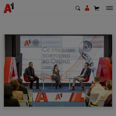
МК
EN
SQ
Приватни
Деловни
Поддршка
Надополни кредит
Плати сметка