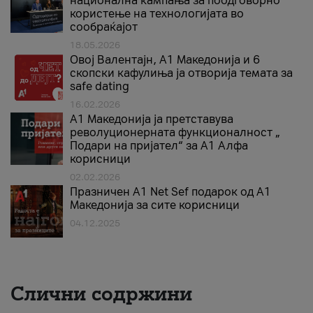
национална кампања за поодговорно
користење на технологијата во
сообраќајот
18.05.2026
Овој Валентајн, A1 Македонија и 6
скопски кафулиња ја отворија темата за
safe dating
16.02.2026
А1 Македонија ја претставува
револуционерната функционалност „
Подари на пријател“ за А1 Алфа
корисници
02.02.2026
Празничен A1 Net Sеf подарок од А1
Македонија за сите корисници
04.12.2025
Слични содржини