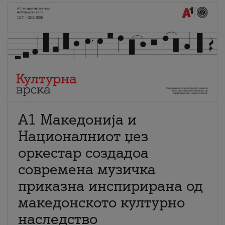
А1 Македонија и
Националниот џез
оркестар создадоа
современа музичка
приказна инспирирана од
македонското културно
наследство