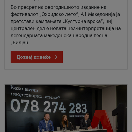
Во пресрет на овогодишното издание на
фестивалот „Охридско лето“, А1 Македонија ја
претстави кампањата „Културна врска“, чиј
централен дел е новата џез-интерпретација на
легендарната македонска народна песна
„Билјан
Дознај повеќе