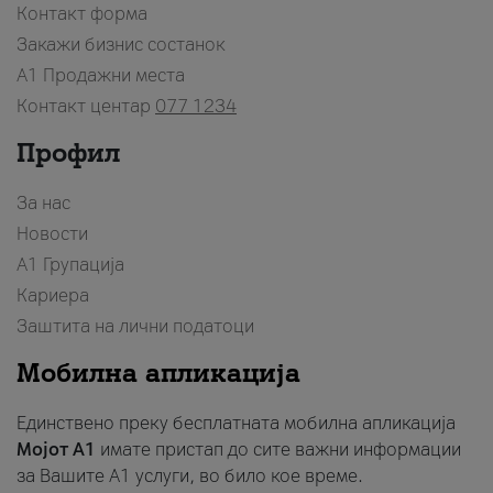
Контакт форма
Закажи бизнис состанок
A1 Продажни места
Контакт центар
077 1234
Профил
За нас
Новости
А1 Групација
Кариера
Заштита на лични податоци
Мобилна апликација
Единствено преку бесплатната мобилна апликација
Мојот A1
имате пристап до сите важни информации
за Вашите A1 услуги, во било кое време.