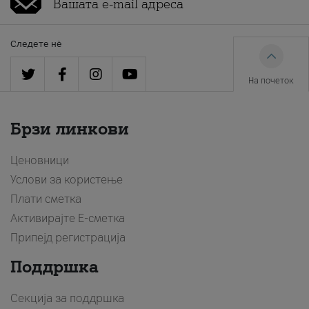
Следете нè
На почеток
Брзи линкови
Ценовници
Услови за користење
Плати сметка
Активирајте Е-сметка
Припејд регистрација
Поддршка
Секција за поддршка