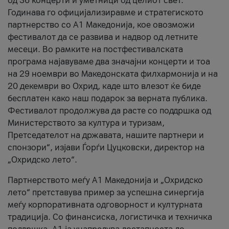
од 36 концерти и уметници од целиот свет.
Годинава го официјализиравме и стратегиското
партнерство со А1 Македонија, кое овозможи
фестивалот да се развива и надвор од летните
месеци. Во рамките на постфестивалската
програма најавуваме два значајни концерти и тоа
на 29 ноември во Македонската филхармонија и на
20 декември во Охрид, каде што влезот ќе биде
бесплатен како наш подарок за верната публика.
Фестивалот продолжува да расте со поддршка од
Министерството за култура и туризам,
Претседателот на државата, нашите партнери и
спонзори“, изјави Ѓорѓи Цуцковски, директор на
„Охридско лето“.
Партнерството меѓу A1 Македонија и „Охридско
лето“ претставува пример за успешна синергија
меѓу корпоративната одговорност и културната
традиција. Со финансиска, логистичка и техничка