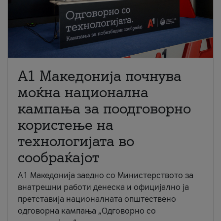
A1 Македонија почнува
моќна национална
кампања за поодговорно
користење на
технологијата во
сообраќајот
A1 Македонија заедно со Министерството за
внатрешни работи денеска и официјално ја
претставија националната општествено
одговорна кампања „Одговорно со