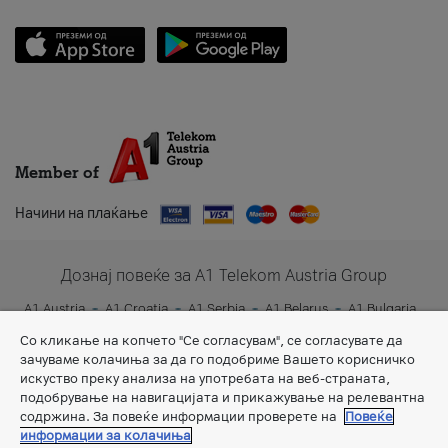
Member of
Начини на плаќање
Дознај повеќе за A1 Telekom Austria Group
A1 Austria
A1 Croatia
A1 Serbia
A1 Belarus
A1 Bulgaria
A1 Slovenia
A1 Digital
Со кликање на копчето "Се согласувам", се согласувате да
зачуваме колачиња за да го подобриме Вашето корисничко
искуство преку анализа на употребата на веб-страната,
подобрување на навигацијата и прикажување на релевантна
содржина. За повеќе информации проверете на
Повеќе
информации за колачиња