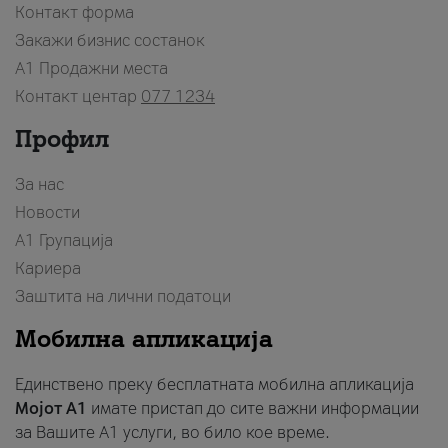
Контакт форма
Закажи бизнис состанок
A1 Продажни места
Контакт центар
077 1234
Профил
За нас
Новости
А1 Групација
Кариера
Заштита на лични податоци
Мобилна апликација
Единствено преку бесплатната мобилна апликација
Мојот A1
имате пристап до сите важни информации
за Вашите A1 услуги, во било кое време.