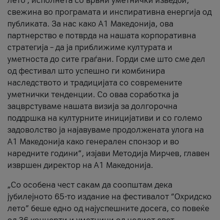
лето’, исполнета со врвни уметнички изведби,
свежина во програмата и инспиративна енергија од
публиката. За нас како A1 Македонија, ова
партнерство е потврда на нашата корпоративна
стратегија – да ја приближиме културата и
уметноста до сите граѓани. Горди сме што сме дел
од фестивал што успешно ги комбинира
наследството и традицијата со современите
уметнички тенденции. Со оваа соработка ја
зацврстуваме нашата визија за долгорочна
поддршка на културните иницијативи и со големо
задоволство ја најавуваме продолжената улога на
A1 Македонија како генерален спонзор и во
наредните години“, изјави Методија Мирчев, главен
извршен директор на A1 Македонија.
„Со особена чест сакам да соопштам дека
јубилејното 65-то издание на фестивалот “Охридско
лето” беше едно од најуспешните досега, со повеќе