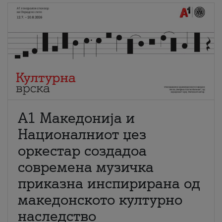
А1 Македонија и
Националниот џез
оркестар создадоа
современа музичка
приказна инспирирана од
македонското културно
наследство