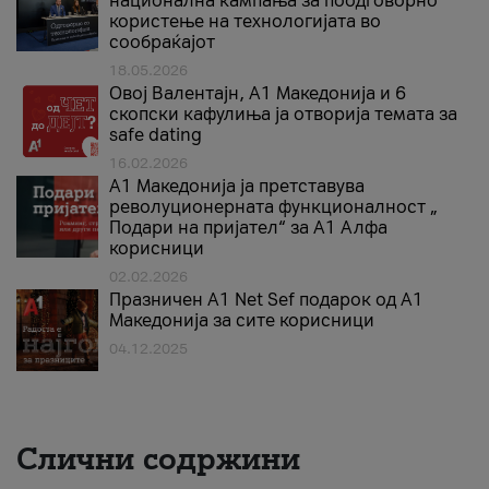
национална кампања за поодговорно
користење на технологијата во
сообраќајот
18.05.2026
Овој Валентајн, A1 Македонија и 6
скопски кафулиња ја отворија темата за
safe dating
16.02.2026
А1 Македонија ја претставува
револуционерната функционалност „
Подари на пријател“ за А1 Алфа
корисници
02.02.2026
Празничен A1 Net Sеf подарок од А1
Македонија за сите корисници
04.12.2025
Слични содржини