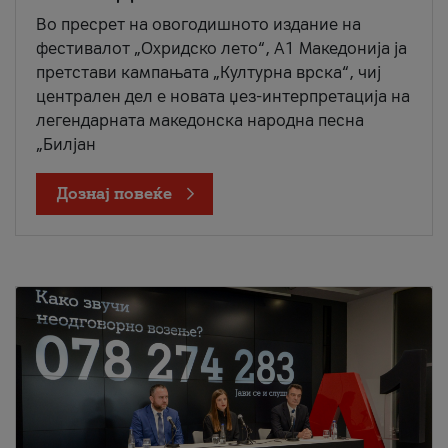
Во пресрет на овогодишното издание на
фестивалот „Охридско лето“, А1 Македонија ја
претстави кампањата „Културна врска“, чиј
централен дел е новата џез-интерпретација на
легендарната македонска народна песна
„Билјан
Дознај повеќе