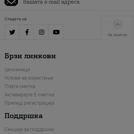
Следете нè
На почеток
Брзи линкови
Ценовници
Услови за користење
Плати сметка
Активирајте Е-сметка
Припејд регистрација
Поддршка
Секција за поддршка