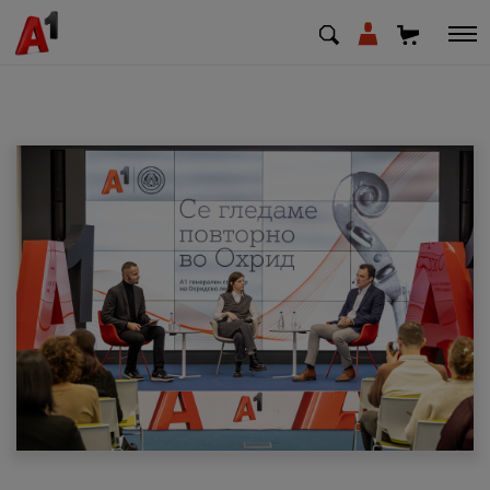
МК
EN
SQ
Приватни
Деловни
Поддршка
Надополни кредит
Плати сметка