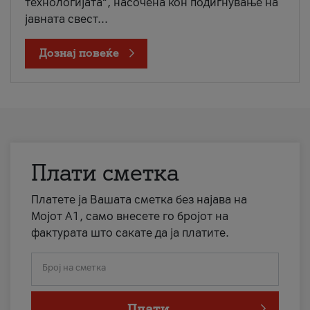
технологијата“, насочена кон подигнување на
јавната свест...
Дознај повеќе
Плати сметка
Платете ја Вашата сметка без најава на
Мојот А1, само внесете го бројот на
фактурата што сакате да ја платите.
Број на сметка
Плати