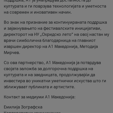
поддршка, A1 ја унапредува достапноста до
културата и ги поврзува технологијата и уметноста
на современ и иновативен начин.
Во знак на признание за континуираната поддршка
и зајакнувањето на фестивалските иницијативи,
директорот на НУ „Охридско лето“ на овој настан му
врачи симболична благодарница на главниот
извршен директор на A1 Македонија, Методија
Мирчев.
Со ова партнерство, A1 Македонија ја потврдува
својата заложба за долгорочна поддршка на
културата и на заедницата, продолжувајќи да
инвестира во уникатни уметнички искуства што ги
зближуваат публиката и артистите.
Контакт за медиуми А1 Македонија:
Емилија Зографска