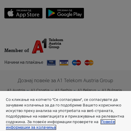
Member of
Начини на плаќање
Дознај повеќе за A1 Telekom Austria Group
A1 Austria
A1 Croatia
A1 Serbia
A1 Belarus
A1 Bulgaria
A1 Slovenia
A1 Digital
Со кликање на копчето "Се согласувам", се согласувате да
зачуваме колачиња за да го подобриме Вашето корисничко
искуство преку анализа на употребата на веб-страната,
подобрување на навигацијата и прикажување на релевантна
содржина. За повеќе информации проверете на
Повеќе
информации за колачиња