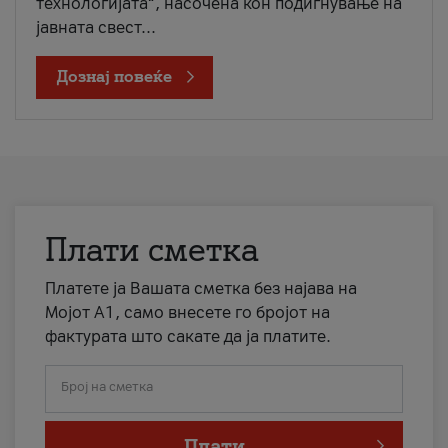
технологијата“, насочена кон подигнување на
јавната свест...
Дознај повеќе
Плати сметка
Платете ја Вашата сметка без најава на
Мојот А1, само внесете го бројот на
фактурата што сакате да ја платите.
Број на сметка
Плати