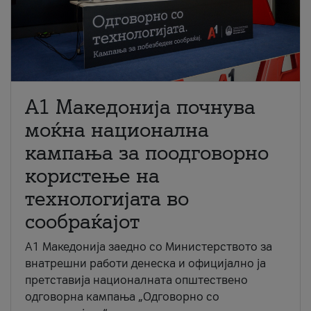
A1 Македонија почнува
моќна национална
кампања за поодговорно
користење на
технологијата во
сообраќајот
A1 Македонија заедно со Министерството за
внатрешни работи денеска и официјално ја
претставија националната општествено
одговорна кампања „Одговорно со