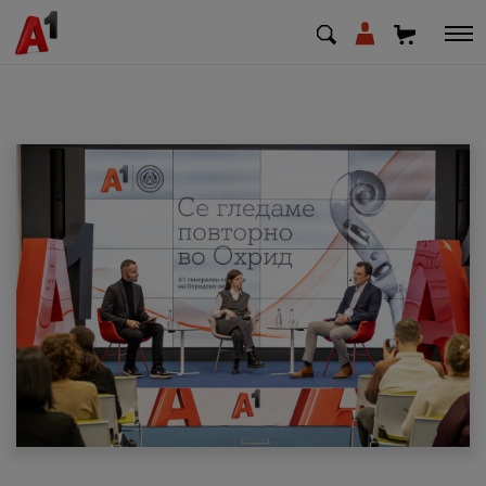
МК
EN
SQ
Приватни
Деловни
Поддршка
Надополни кредит
Плати сметка