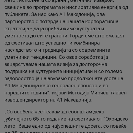
лето’, исполнета со врвни уметнички изведби,
свежина во програмата и инспиративна енергија од
публиката. За нас како A1 Македонија, ова
партнерство е потврда на нашата корпоративна
стратегија – да ја приближиме културата и
уметноста до сите граѓани. Горди сме што сме дел
од фестивал што успешно ги комбинира
наследството и традицијата со современите
уметнички тенденции. Со оваа соработка ја
зацврстуваме нашата визија за долгорочна
поддршка на културните иницијативи и со големо
задоволство ја најавуваме продолжената улога на
A1 Македонија како генерален спонзор и во
наредните години“, изјави Методија Мирчев, главен
извршен директор на A1 Македонија.
„Со особена чест сакам да соопштам дека
јубилејното 65-то издание на фестивалот “Охридско
лето” беше едно од најуспешните досега, со повеќе