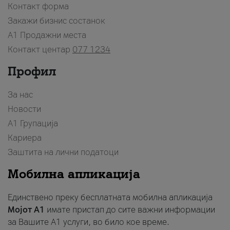
Контакт форма
Закажи бизнис состанок
A1 Продажни места
Контакт центар
077 1234
Профил
За нас
Новости
А1 Групација
Кариера
Заштита на лични податоци
Мобилна апликација
Единствено преку бесплатната мобилна апликација
Мојот A1
имате пристап до сите важни информации
за Вашите A1 услуги, во било кое време.