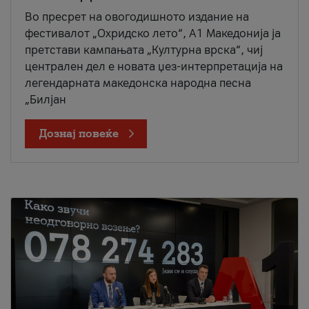
Во пресрет на овогодишното издание на
фестивалот „Охридско лето“, А1 Македонија ја
претстави кампањата „Културна врска“, чиј
централен дел е новата џез-интерпретација на
легендарната македонска народна песна
„Билјан
Дознај повеќе