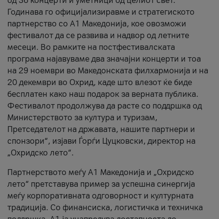
од 36 концерти и уметници од целиот свет.
Годинава го официјализиравме и стратегиското
партнерство со А1 Македонија, кое овозможи
фестивалот да се развива и надвор од летните
месеци. Во рамките на постфестивалската
програма најавуваме два значајни концерти и тоа
на 29 ноември во Македонската филхармонија и на
20 декември во Охрид, каде што влезот ќе биде
бесплатен како наш подарок за верната публика.
Фестивалот продолжува да расте со поддршка од
Министерството за култура и туризам,
Претседателот на државата, нашите партнери и
спонзори“, изјави Ѓорѓи Цуцковски, директор на
„Охридско лето“.
Партнерството меѓу A1 Македонија и „Охридско
лето“ претставува пример за успешна синергија
меѓу корпоративната одговорност и културната
традиција. Со финансиска, логистичка и техничка