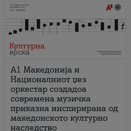
А1 Македонија и
Националниот џез
оркестар создадоа
современа музичка
приказна инспирирана од
македонското културно
наследство