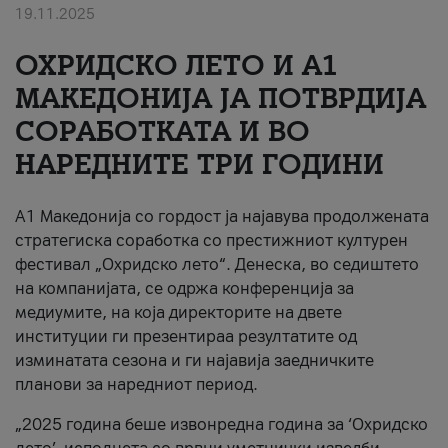
19.11.2025
За нас
ОХРИДСКО ЛЕТО И A1
#ПодобарОнлајн
МАКЕДОНИЈА ЈА ПОТВРДИЈА
СОРАБОТКАТА И ВО
НАРЕДНИТЕ ТРИ ГОДИНИ
A1 Македонија со гордост ја најавува продолжената
стратегиска соработка со престижниот културен
фестивал „Охридско лето“. Денеска, во седиштето
на компанијата, се одржа конференција за
медиумите, на која директорите на двете
институции ги презентираа резултатите од
изминатата сезона и ги најавија заедничките
планови за наредниот период.
„2025 година беше извонредна година за ‘Охридско