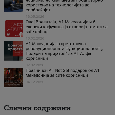
национална кампања за поодговорно
користење на технологијата во
сообраќајот
18.05.2026
Овој Валентајн, A1 Македонија и 6
скопски кафулиња ја отворија темата за
safe dating
16.02.2026
А1 Македонија ја претставува
револуционерната функционалност „
Подари на пријател“ за А1 Алфа
корисници
02.02.2026
Празничен A1 Net Sеf подарок од А1
Македонија за сите корисници
04.12.2025
Слични содржини