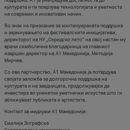
поддршка, A1 ја унапредува достапноста до
културата и ги поврзува технологијата и уметноста
на современ и иновативен начин.
Во знак на признание за континуираната поддршка
и зајакнувањето на фестивалските иницијативи,
директорот на НУ „Охридско лето“ на овој настан му
врачи симболична благодарница на главниот
извршен директор на A1 Македонија, Методија
Мирчев.
Со ова партнерство, A1 Македонија ја потврдува
својата заложба за долгорочна поддршка на
културата и на заедницата, продолжувајќи да
инвестира во уникатни уметнички искуства што ги
зближуваат публиката и артистите.
Контакт за медиуми А1 Македонија:
Емилија Зографска