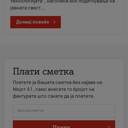
технологијата“, насочена кон подигнување на
јавната свест...
Дознај повеќе
Плати сметка
Платете ја Вашата сметка без најава на
Мојот А1, само внесете го бројот на
фактурата што сакате да ја платите.
Број на сметка
Плати