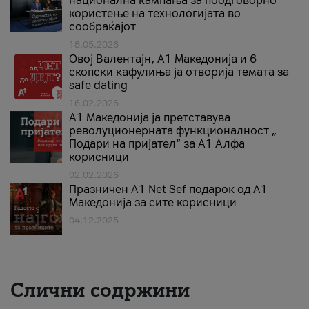
национална кампања за поодговорно
користење на технологијата во
сообраќајот
18.05.2026
Овој Валентајн, A1 Македонија и 6
скопски кафулиња ја отворија темата за
safe dating
16.02.2026
А1 Македонија ја претставува
револуционерната функционалност „
Подари на пријател“ за А1 Алфа
корисници
02.02.2026
Празничен A1 Net Sеf подарок од А1
Македонија за сите корисници
04.12.2025
Слични содржини