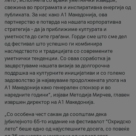
лето’, исполнета со врвни уметнички изведби,
свежина во програмата и инспиративна енергија од
публиката. За нас како A1 Македонија, ова
партнерство е потврда на нашата корпоративна
стратегија – да ја приближиме културата и
уметноста до сите граѓани. Горди сме што сме дел
од фестивал што успешно ги комбинира
наследството и традицијата со современите
уметнички тенденции. Со оваа соработка ја
зацврстуваме нашата визија за долгорочна
поддршка на културните иницијативи и со големо
задоволство ја најавуваме продолжената улога на
A1 Македонија како генерален спонзор и во
наредните години“, изјави Методија Мирчев, главен
извршен директор на A1 Македонија.
„Со особена чест сакам да соопштам дека
јубилејното 65-то издание на фестивалот “Охридско
лето” беше едно од најуспешните досега, со повеќе