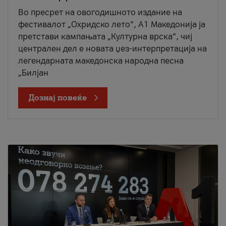
Во пресрет на овогодишното издание на
фестивалот „Охридско лето“, А1 Македонија ја
претстави кампањата „Културна врска“, чиј
централен дел е новата џез-интерпретација на
легендарната македонска народна песна
„Билјан
Дознај повеќе