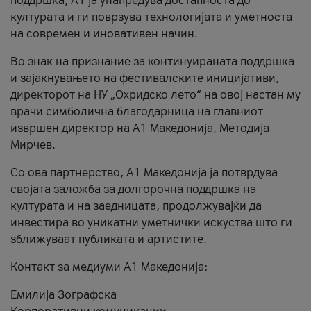
поддршка, A1 ја унапредува достапноста до
културата и ги поврзува технологијата и уметноста
на современ и иновативен начин.
Во знак на признание за континуираната поддршка
и зајакнувањето на фестивалските иницијативи,
директорот на НУ „Охридско лето“ на овој настан му
врачи симболична благодарница на главниот
извршен директор на A1 Македонија, Методија
Мирчев.
Со ова партнерство, A1 Македонија ја потврдува
својата заложба за долгорочна поддршка на
културата и на заедницата, продолжувајќи да
инвестира во уникатни уметнички искуства што ги
зближуваат публиката и артистите.
Контакт за медиуми А1 Македонија:
Емилија Зографска