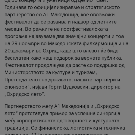
од 36 концерти и уметници од целиот свет.
Годинава го официјализиравме и стратегиското
партнерство со А1 Македонија, кое овозможи
фестивалот да се развива и надвор од летните
месеци. Во рамките на постфестивалската
програма најавуваме два значајни концерти и тоа
на 29 ноември во Македонската филхармонија и на
20 декември во Охрид, каде што влезот ќе биде
бесплатен како наш подарок за верната публика.
Фестивалот продолжува да расте со поддршка од
Министерството за култура и туризам,
Претседателот на државата, нашите партнери и
спонзори“, изјави Ѓорѓи Цуцковски, директор на
„Охридско лето“.
Партнерството меѓу A1 Македонија и „Охридско
лето“ претставува пример за успешна синергија
меѓу корпоративната одговорност и културната
традиција. Со финансиска, логистичка и техничка