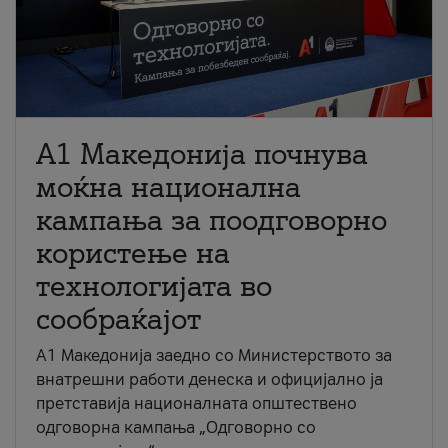
A1 Македонија почнува
моќна национална
кампања за поодговорно
користење на
технологијата во
сообраќајот
A1 Македонија заедно со Министерството за
внатрешни работи денеска и официјално ја
претставија националната општествено
одговорна кампања „Одговорно со