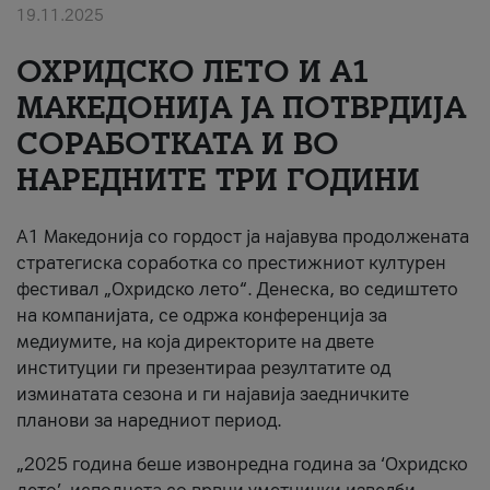
19.11.2025
За нас
ОХРИДСКО ЛЕТО И A1
#ПодобарОнлајн
МАКЕДОНИЈА ЈА ПОТВРДИЈА
СОРАБОТКАТА И ВО
НАРЕДНИТЕ ТРИ ГОДИНИ
A1 Македонија со гордост ја најавува продолжената
стратегиска соработка со престижниот културен
фестивал „Охридско лето“. Денеска, во седиштето
на компанијата, се одржа конференција за
медиумите, на која директорите на двете
институции ги презентираа резултатите од
изминатата сезона и ги најавија заедничките
планови за наредниот период.
„2025 година беше извонредна година за ‘Охридско