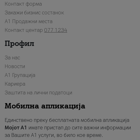
Контакт форма
Закажи бизнис состанок
A1 Продажни места
Контакт центар
077 1234
Профил
За нас
Новости
А1 Групација
Кариера
Заштита на лични податоци
Мобилна апликација
Единствено преку бесплатната мобилна апликација
Мојот A1
имате пристап до сите важни информации
за Вашите A1 услуги, во било кое време.