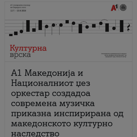
А1 Македонија и
Националниот џез
оркестар создадоа
современа музичка
приказна инспирирана од
македонското културно
наследство