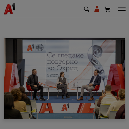
МК
EN
SQ
Приватни
Деловни
Поддршка
Надополни кредит
Плати сметка