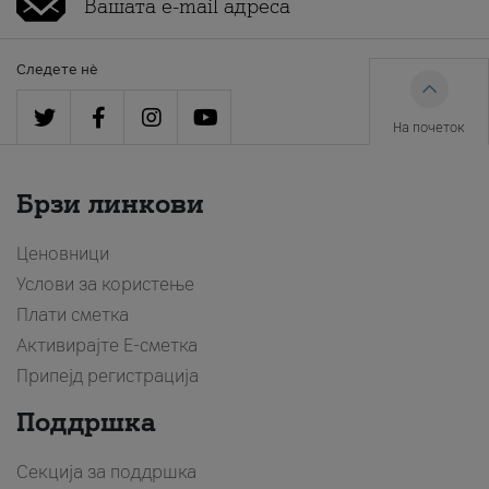
Следете нè
На почеток
Брзи линкови
Ценовници
Услови за користење
Плати сметка
Активирајте Е-сметка
Припејд регистрација
Поддршка
Секција за поддршка