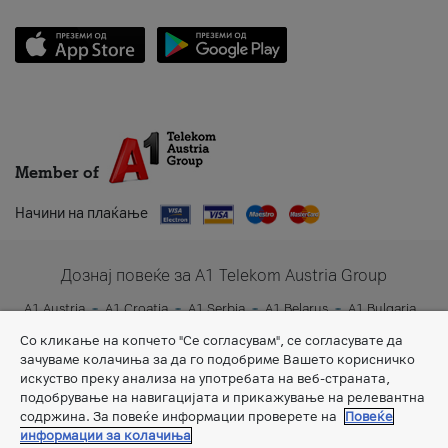
Member of
Начини на плаќање
Дознај повеќе за A1 Telekom Austria Group
A1 Austria
A1 Croatia
A1 Serbia
A1 Belarus
A1 Bulgaria
A1 Slovenia
A1 Digital
Со кликање на копчето "Се согласувам", се согласувате да
зачуваме колачиња за да го подобриме Вашето корисничко
искуство преку анализа на употребата на веб-страната,
подобрување на навигацијата и прикажување на релевантна
содржина. За повеќе информации проверете на
Повеќе
информации за колачиња