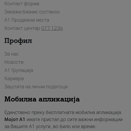
Контакт форма
Закажи бизнис состанок
A1 Продажни места
Контакт центар
077 1234
Профил
За нас
Новости
А1 Групација
Кариера
Заштита на лични податоци
Мобилна апликација
Единствено преку бесплатната мобилна апликација
Мојот A1
имате пристап до сите важни информации
за Вашите A1 услуги, во било кое време.