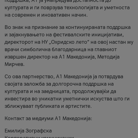
поддршка, A1 ја унапредува достапноста до
културата и ги поврзува технологијата и уметноста
на современ и иновативен начин.
Во знак на признание за континуираната поддршка
и зајакнувањето на фестивалските иницијативи,
директорот на НУ „Охридско лето“ на овој настан му
врачи симболична благодарница на главниот
извршен директор на A1 Македонија, Методија
Мирчев.
Со ова партнерство, A1 Македонија ја потврдува
својата заложба за долгорочна поддршка на
културата и на заедницата, продолжувајќи да
инвестира во уникатни уметнички искуства што ги
зближуваат публиката и артистите.
Контакт за медиуми А1 Македонија:
Емилија Зографска