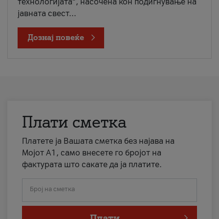
технологијата“, насочена кон подигнување на
јавната свест...
Дознај повеќе
Плати сметка
Платете ја Вашата сметка без најава на
Мојот А1, само внесете го бројот на
фактурата што сакате да ја платите.
Број на сметка
Плати