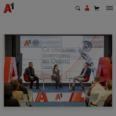
МК
EN
SQ
Приватни
Деловни
Поддршка
Надополни кредит
Плати сметка