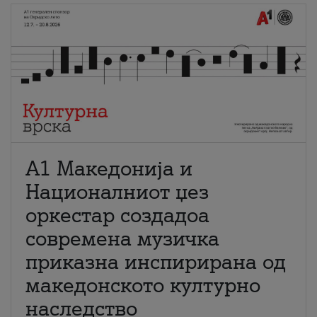
А1 Македонија и
Националниот џез
оркестар создадоа
современа музичка
приказна инспирирана од
македонското културно
наследство