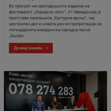
Во пресрет на овогодишното издание на
фестивалот „Охридско лето“, А1 Македонија ја
претстави кампањата „Културна врска“, чиј
централен дел е новата џез-интерпретација на
легендарната македонска народна песна
„Билјан
Дознај повеќе