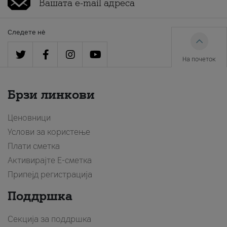
Следете нè
На почеток
Брзи линкови
Ценовници
Услови за користење
Плати сметка
Активирајте Е-сметка
Припејд регистрација
Поддршка
Секција за поддршка