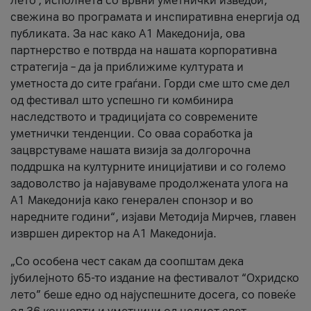
лето’, исполнета со врвни уметнички изведби,
свежина во програмата и инспиративна енергија од
публиката. За нас како A1 Македонија, ова
партнерство е потврда на нашата корпоративна
стратегија – да ја приближиме културата и
уметноста до сите граѓани. Горди сме што сме дел
од фестивал што успешно ги комбинира
наследството и традицијата со современите
уметнички тенденции. Со оваа соработка ја
зацврстуваме нашата визија за долгорочна
поддршка на културните иницијативи и со големо
задоволство ја најавуваме продолжената улога на
A1 Македонија како генерален спонзор и во
наредните години“, изјави Методија Мирчев, главен
извршен директор на A1 Македонија.
„Со особена чест сакам да соопштам дека
јубилејното 65-то издание на фестивалот “Охридско
лето” беше едно од најуспешните досега, со повеќе