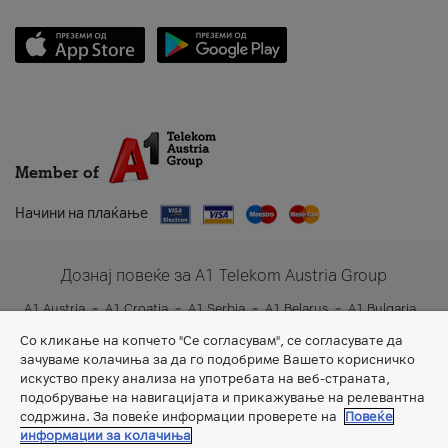
Member of
Начини на плаќање
Дознај повеќе за A1 Telekom Austria Group
A1 Austria
A1 Croatia
A1 Serbia
A1 Belarus
A1 Bulgaria
A1 Slovenia
A1 Digital
Со кликање на копчето "Се согласувам", се согласувате да
зачуваме колачиња за да го подобриме Вашето корисничко
искуство преку анализа на употребата на веб-страната,
подобрување на навигацијата и прикажување на релевантна
содржина. За повеќе информации проверете на
Повеќе
информации за колачиња