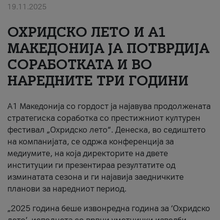
19.11.2025
За нас
ОХРИДСКО ЛЕТО И A1
#ПодобарОнлајн
МАКЕДОНИЈА ЈА ПОТВРДИЈА
СОРАБОТКАТА И ВО
НАРЕДНИТЕ ТРИ ГОДИНИ
A1 Македонија со гордост ја најавува продолжената
стратегиска соработка со престижниот културен
фестивал „Охридско лето“. Денеска, во седиштето
на компанијата, се одржа конференција за
медиумите, на која директорите на двете
институции ги презентираа резултатите од
изминатата сезона и ги најавија заедничките
планови за наредниот период.
„2025 година беше извонредна година за ‘Охридско