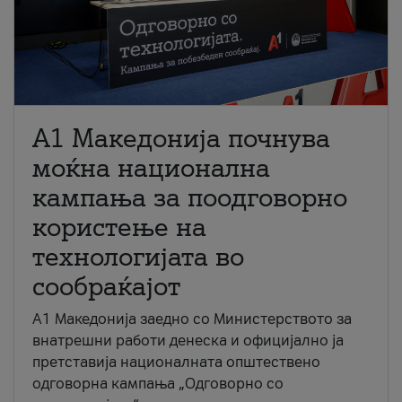
A1 Македонија почнува
моќна национална
кампања за поодговорно
користење на
технологијата во
сообраќајот
A1 Македонија заедно со Министерството за
внатрешни работи денеска и официјално ја
претставија националната општествено
одговорна кампања „Одговорно со