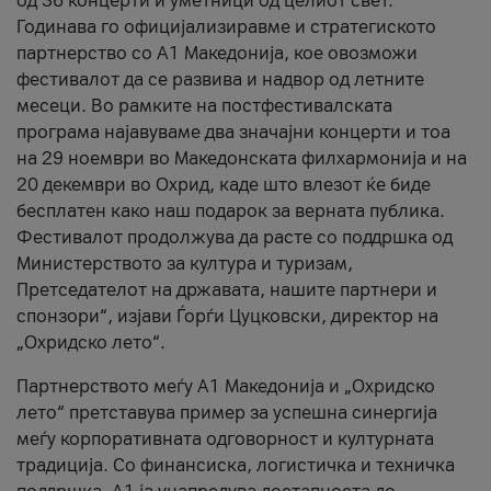
од 36 концерти и уметници од целиот свет.
Годинава го официјализиравме и стратегиското
партнерство со А1 Македонија, кое овозможи
фестивалот да се развива и надвор од летните
месеци. Во рамките на постфестивалската
програма најавуваме два значајни концерти и тоа
на 29 ноември во Македонската филхармонија и на
20 декември во Охрид, каде што влезот ќе биде
бесплатен како наш подарок за верната публика.
Фестивалот продолжува да расте со поддршка од
Министерството за култура и туризам,
Претседателот на државата, нашите партнери и
спонзори“, изјави Ѓорѓи Цуцковски, директор на
„Охридско лето“.
Партнерството меѓу A1 Македонија и „Охридско
лето“ претставува пример за успешна синергија
меѓу корпоративната одговорност и културната
традиција. Со финансиска, логистичка и техничка