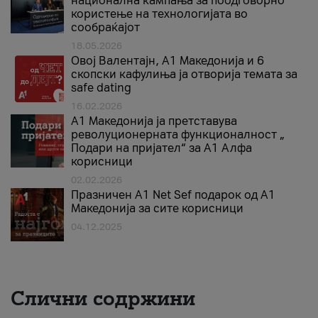
национална кампања за поодговорно
користење на технологијата во
сообраќајот
18.05.2026
Овој Валентајн, A1 Македонија и 6
скопски кафулиња ја отворија темата за
safe dating
16.02.2026
А1 Македонија ја претставува
револуционерната функционалност „
Подари на пријател“ за А1 Алфа
корисници
02.02.2026
Празничен A1 Net Sеf подарок од А1
Македонија за сите корисници
04.12.2025
Слични содржини