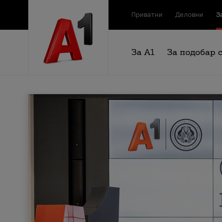
Приватни
Деловни
З
За А1
За подобар 