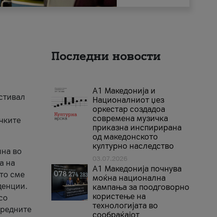
Последни новости
А1 Македонија и
естивал
Националниот џез
оркестар создадоа
современа музичка
ичките
приказна инспирирана
од македонското
културно наследство
ина во
03.07.2026
а на
A1 Македонија почнува
што сме
моќна национална
денции.
кампања за поодговорно
користење на
со
технологијата во
аредните
сообраќајот