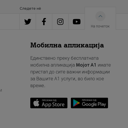
Следете нè
На почеток
Мобилна апликација
Единствено преку бесплатната
мобилна апликација
Мојот A1
имате
пристап до сите важни информации
за Вашите A1 услуги, во било кое
време.
и