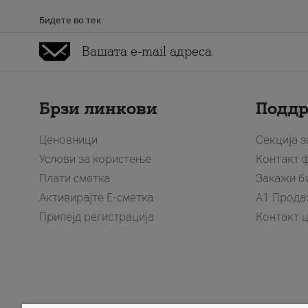
Бидете во тек
Брзи линкови
Подд
Ценовници
Секција 
Услови за користење
Контакт 
Плати сметка
Закажи б
Активирајте Е-сметка
A1 Прода
Припејд регистрација
Контакт 