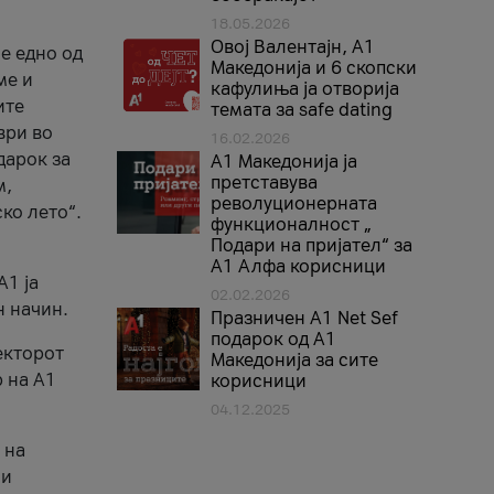
18.05.2026
Овој Валентајн, A1
е едно од
Македонија и 6 скопски
ме и
кафулиња ја отворија
ите
темата за safe dating
ври во
16.02.2026
дарок за
А1 Македонија ја
претставува
м,
револуционерната
ко лето“.
функционалност „
Подари на пријател“ за
А1 Алфа корисници
A1 ја
02.02.2026
н начин.
Празничен A1 Net Sеf
подарок од А1
екторот
Македонија за сите
 на A1
корисници
04.12.2025
 на
 и