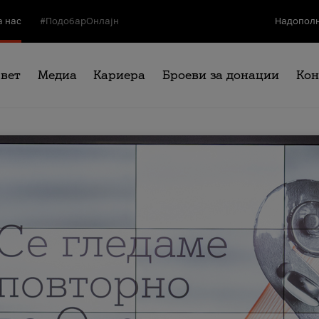
а нас
#ПодобарОнлајн
Надополн
свет
Медиа
Кариера
Броеви за донации
Кон