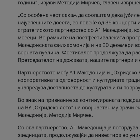
години“, изјави Методија Мирчев, главен изврше
„Со особена чест сакам да соопштам дека јубиле
најуспешните досега, со повеќе од 36 концерти 
стратегиското партнерство со А1 Македонија, к
месеци. Во рамките на постфестивалската прогр
Македонската филхармонија и на 20 декември во
верната публика. Фестивалот продолжува да рас
Претседателот на државата, нашите партнери и с
Партнерството меѓу A1 Македонија и „Охридско 
корпоративната одговорност и културната традиц
унапредува достапноста до културата и ги поврз
Во знак на признание за континуираната поддрш
на НУ „Охридско лето“ на овој настан му врачи
Македонија, Методија Мирчев.
Со ова партнерство, A1 Македонија ја потврдува
заедницата, продолжувајќи да инвестира во уни