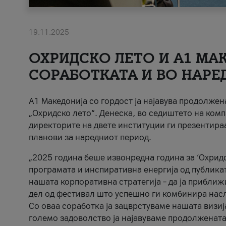
19.11.2025
ОХРИДСКО ЛЕТО И A1 МАК
СОРАБОТКАТА И ВО НАРЕ
A1 Македонија со гордост ја најавува продолже
„Охридско лето“. Денеска, во седиштето на комп
директорите на двете институции ги презентираа
планови за наредниот период.
„2025 година беше извонредна година за ‘Охридс
програмата и инспиративна енергија од публикат
нашата корпоративна стратегија – да ја приближ
дел од фестивал што успешно ги комбинира нас
Со оваа соработка ја зацврстуваме нашата визиј
големо задоволство ја најавуваме продолжената