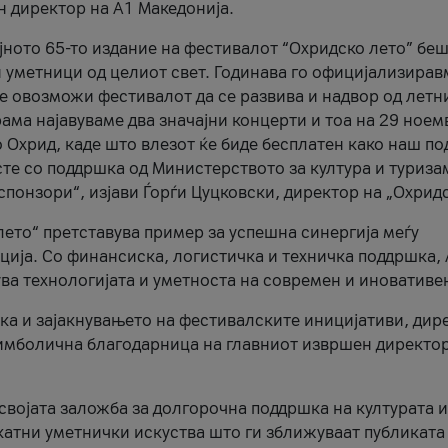
н директор на A1 Македонија.
јното 65-то издание на фестивалот “Охридско лето” беш
и уметници од целиот свет. Годинава го официјализирав
ое овозможи фестивалот да се развива и надвор од летн
ама најавуваме два значајни концерти и тоа на 29 ноем
 Охрид, каде што влезот ќе биде бесплатен како наш по
те со поддршка од Министерството за култура и туриза
понзори“, изјави Ѓорѓи Цуцковски, директор на „Охридс
лето“ претставува пример за успешна синергија меѓу
ија. Со финансиска, логистичка и техничка поддршка, 
ува технологијата и уметноста на современ и иновативе
ка и зајакнувањето на фестивалските иницијативи, дир
 симболична благодарница на главниот извршен директор
 својата заложба за долгорочна поддршка на културата и
катни уметнички искуства што ги зближуваат публиката