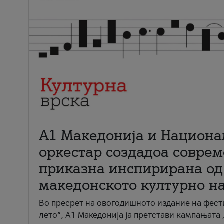
А1 Македонија и Национа
оркестар создадоа совре
приказна инспирирана од
македонското културно н
Во пресрет на овогодишното издание на фест
лето“, А1 Македонија ја претстави кампањата 