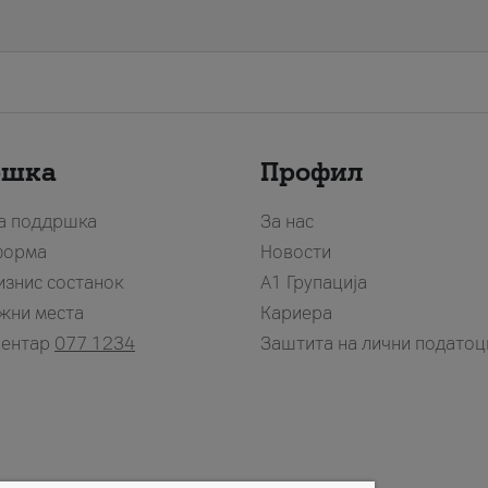
ршка
Профил
за поддршка
За нас
форма
Новости
изнис состанок
А1 Групација
жни места
Кариера
центар
077 1234
Заштита на лични податоц