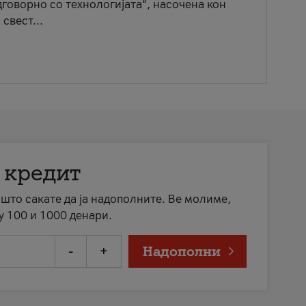
говорно со технологијата“, насочена кон
свест...
 кредит
а што сакате да ја надополните. Ве молиме,
у 100 и 1000 денари.
-
+
Надополни