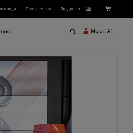
и кредит
Плати сметка
Поддршка
МК
такт
Мојот A1