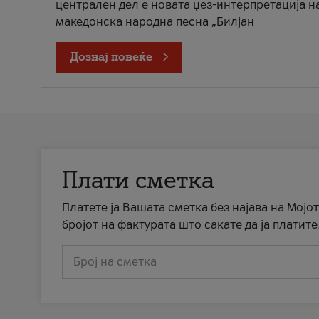
централен дел е новата џез-интерпретација н
македонска народна песна „Билјан
Дознај повеќе
Плати сметка
Платете ја Вашата сметка без најава на Мојот
бројот на фактурата што сакате да ја платите
Број на сметка