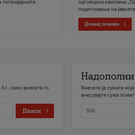
а легендарната
одговорна кампања „Од
подигнување на јавната 
Дознај повеќе
Надополни
 А1, само внесете го
Внесете ја сумата кој
.
внесувајте сума помеѓ
Плати