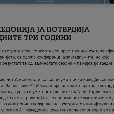
ЕДОНИЈА ЈА ПОТВРДИЈА
ДНИТЕ ТРИ ГОДИНИ
ната стратегиска соработка со престижниот културен ф
анијата, се одржа конференција за медиумите, на која
 резултатите од изминатата сезона и ги најавија заедн
ко лето’, исполнета со врвни уметнички изведби, свеж
а. За нас како A1 Македонија, ова партнерство е потврд
име културата и уметноста до сите граѓани. Горди сме 
ледството и традицијата со современите уметнички тен
а за долгорочна поддршка на културните иницијативи и 
 улога на A1 Македонија како генерален спонзор и во н