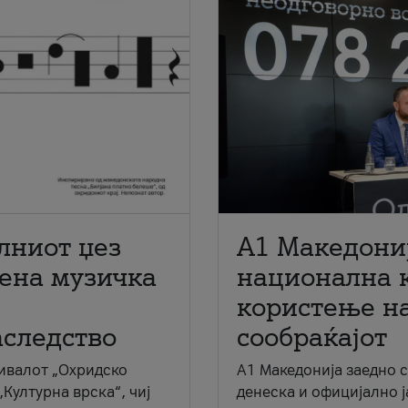
лниот џез
A1 Македони
мена музичка
национална 
користење на
аследство
сообраќајот
ивалот „Охридско
A1 Македонија заедно 
„Културна врска“, чиј
денеска и официјално 