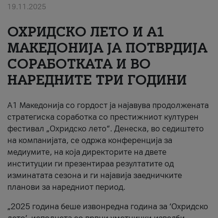
19.11.2025
За нас
ОХРИДСКО ЛЕТО И A1
#ПодобарОнлајн
МАКЕДОНИЈА ЈА ПОТВРДИЈА
СОРАБОТКАТА И ВО
НАРЕДНИТЕ ТРИ ГОДИНИ
A1 Македонија со гордост ја најавува продолжената
стратегиска соработка со престижниот културен
фестивал „Охридско лето“. Денеска, во седиштето
на компанијата, се одржа конференција за
медиумите, на која директорите на двете
институции ги презентираа резултатите од
изминатата сезона и ги најавија заедничките
планови за наредниот период.
„2025 година беше извонредна година за ‘Охридско