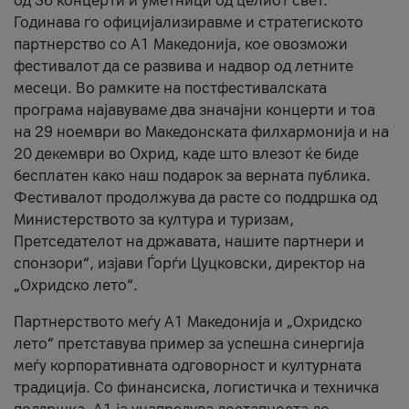
од 36 концерти и уметници од целиот свет.
Годинава го официјализиравме и стратегиското
партнерство со А1 Македонија, кое овозможи
фестивалот да се развива и надвор од летните
месеци. Во рамките на постфестивалската
програма најавуваме два значајни концерти и тоа
на 29 ноември во Македонската филхармонија и на
20 декември во Охрид, каде што влезот ќе биде
бесплатен како наш подарок за верната публика.
Фестивалот продолжува да расте со поддршка од
Министерството за култура и туризам,
Претседателот на државата, нашите партнери и
спонзори“, изјави Ѓорѓи Цуцковски, директор на
„Охридско лето“.
Партнерството меѓу A1 Македонија и „Охридско
лето“ претставува пример за успешна синергија
меѓу корпоративната одговорност и културната
традиција. Со финансиска, логистичка и техничка