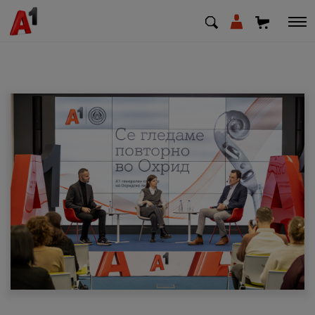
МК
EN
SQ
Приватни
Деловни
Поддршка
Надополни кредит
Плати сметка