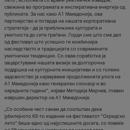
лето’, исполнета со врвни уметнички изведби,
свежина во програмата и инспиративна енергија од
публиката. За нас како A1 Македонија, ова
партнерство е потврда на нашата корпоративна
стратегија – да ја приближиме културата и
уметноста до сите граѓани. Горди сме што сме дел
од фестивал што успешно ги комбинира
наследството и традицијата со современите
уметнички тенденции. Со оваа соработка ја
зацврстуваме нашата визија за долгорочна
поддршка на културните иницијативи и со големо
задоволство ја најавуваме продолжената улога на
A1 Македонија како генерален спонзор и во
наредните години“, изјави Методија Мирчев, главен
извршен директор на A1 Македонија.
„Со особена чест сакам да соопштам дека
јубилејното 65-то издание на фестивалот “Охридско
лето” беше едно од најуспешните досега, со повеќе