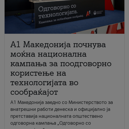
A1 Македонија почнува
моќна национална
кампања за поодговорно
користење на
технологијата во
сообраќајот
A1 Македонија заедно со Министерството за
внатрешни работи денеска и официјално ја
претставија националната општествено
одговорна кампања „Одговорно со