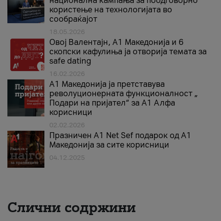
национална кампања за поодговорно
користење на технологијата во
сообраќајот
18.05.2026
Овој Валентајн, A1 Македонија и 6
скопски кафулиња ја отворија темата за
safe dating
16.02.2026
А1 Македонија ја претставува
револуционерната функционалност „
Подари на пријател“ за А1 Алфа
корисници
02.02.2026
Празничен A1 Net Sеf подарок од А1
Македонија за сите корисници
04.12.2025
Слични содржини