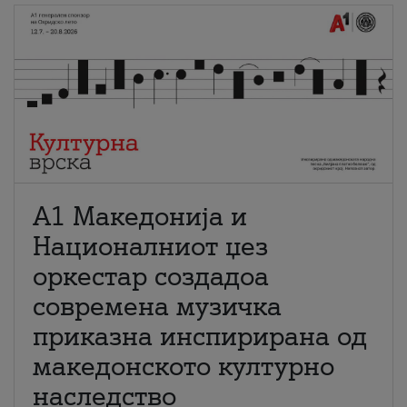
А1 Македонија и
Националниот џез
оркестар создадоа
современа музичка
приказна инспирирана од
македонското културно
наследство