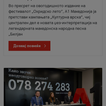
Во пресрет на овогодишното издание на
фестивалот „Охридско лето“, А1 Македонија ја
претстави кампањата „Културна врска“, чиј
централен дел е новата џез-интерпретација на
легендарната македонска народна песна
„Билјан
Дознај повеќе