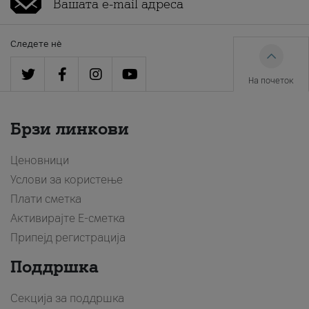
Следете нè
На почеток
Брзи линкови
Ценовници
Услови за користење
Плати сметка
Активирајте Е-сметка
Припејд регистрација
Поддршка
Секција за поддршка