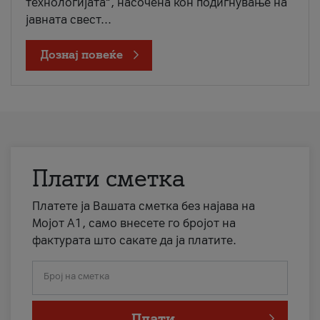
технологијата“, насочена кон подигнување на
јавната свест...
Дознај повеќе
Плати сметка
Платете ја Вашата сметка без најава на
Мојот А1, само внесете го бројот на
фактурата што сакате да ја платите.
Број на сметка
Плати