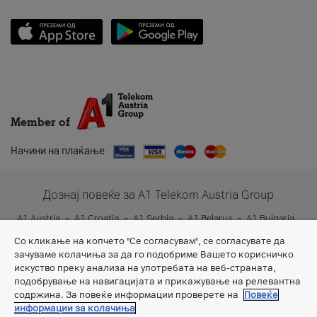
Member of
Начини на плаќање
Дознај повеќе за A1 Telekom Austria Group
A1 Austria
A1 Croatia
A1 Serbia
A1 Belarus
A1 Bulgaria
A1 Slovenia
A1 Digital
Со кликање на копчето "Се согласувам", се согласувате да
зачуваме колачиња за да го подобриме Вашето корисничко
искуство преку анализа на употребата на веб-страната,
подобрување на навигацијата и прикажување на релевантна
содржина. За повеќе информации проверете на
Повеќе
информации за колачиња