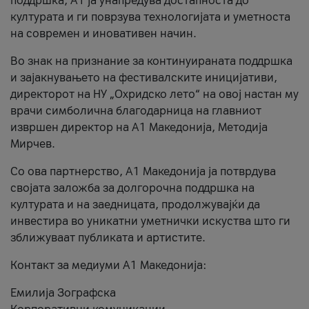
поддршка, A1 ја унапредува достапноста до
културата и ги поврзува технологијата и уметноста
на современ и иновативен начин.
Во знак на признание за континуираната поддршка
и зајакнувањето на фестивалските иницијативи,
директорот на НУ „Охридско лето“ на овој настан му
врачи симболична благодарница на главниот
извршен директор на A1 Македонија, Методија
Мирчев.
Со ова партнерство, A1 Македонија ја потврдува
својата заложба за долгорочна поддршка на
културата и на заедницата, продолжувајќи да
инвестира во уникатни уметнички искуства што ги
зближуваат публиката и артистите.
Контакт за медиуми А1 Македонија:
Емилија Зографска