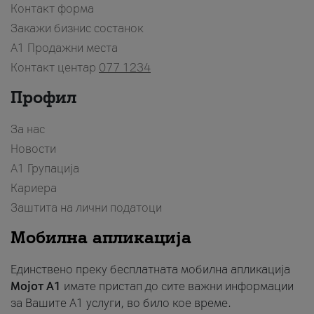
Контакт форма
Закажи бизнис состанок
A1 Продажни места
Контакт центар
077 1234
Профил
За нас
Новости
А1 Групација
Кариера
Заштита на лични податоци
Мобилна апликација
Единствено преку бесплатната мобилна апликација
Мојот A1
имате пристап до сите важни информации
за Вашите A1 услуги, во било кое време.