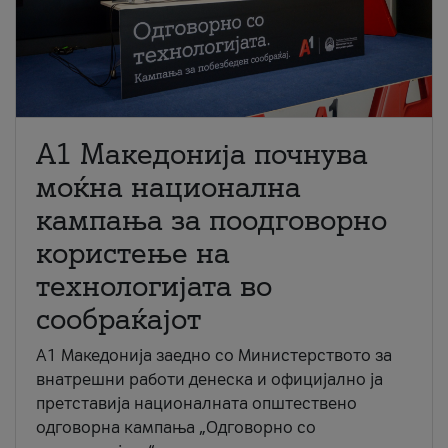
A1 Македонија почнува
моќна национална
кампања за поодговорно
користење на
технологијата во
сообраќајот
A1 Македонија заедно со Министерството за
внатрешни работи денеска и официјално ја
претставија националната општествено
одговорна кампања „Одговорно со