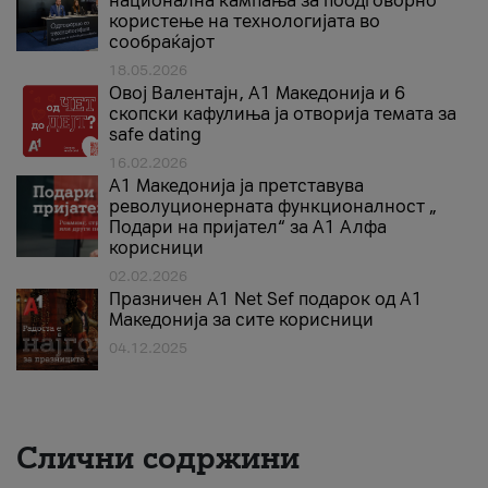
национална кампања за поодговорно
користење на технологијата во
сообраќајот
18.05.2026
Овој Валентајн, A1 Македонија и 6
скопски кафулиња ја отворија темата за
safe dating
16.02.2026
А1 Македонија ја претставува
револуционерната функционалност „
Подари на пријател“ за А1 Алфа
корисници
02.02.2026
Празничен A1 Net Sеf подарок од А1
Македонија за сите корисници
04.12.2025
Слични содржини