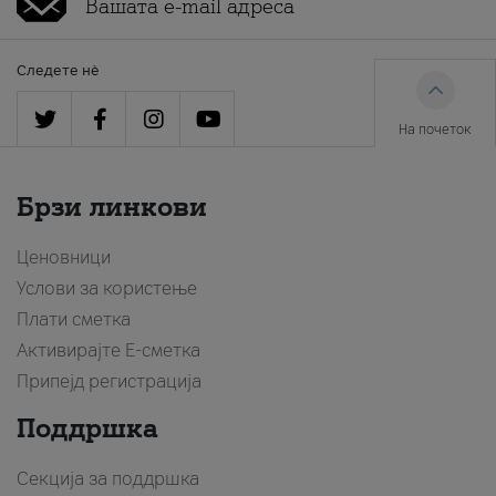
Следете нè
На почеток
Брзи линкови
Ценовници
Услови за користење
Плати сметка
Активирајте Е-сметка
Припејд регистрација
Поддршка
Секција за поддршка