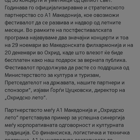
од 36 концерти и уметници од целиот свет.
Годинава го официјализиравме и стратегиското
партнерство со А1 Македонија, кое овозможи
фестивалот да се развива и надвор од летните
месеци. Во рамките на постфестивалската
програма најавуваме два значајни концерти и тоа
на 29 ноември во Македонската филхармонија и на
20 декември во Охрид, каде што влезот ќе биде
бесплатен како наш подарок за верната публика.
Фестивалот продолжува да расте со поддршка од
Министерството за култура и туризам,
Претседателот на државата, нашите партнери и
спонзори“, изјави Ѓорѓи Цуцковски, директор на
„Охридско лето“.
Партнерството меѓу A1 Македонија и „Охридско
лето“ претставува пример за успешна синергија
меѓу корпоративната одговорност и културната
традиција. Со финансиска, логистичка и техничка