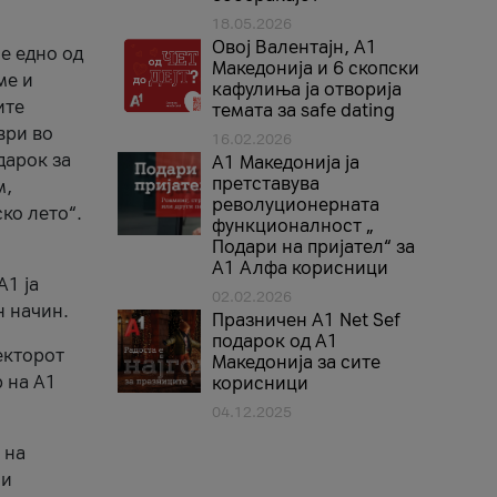
18.05.2026
Овој Валентајн, A1
е едно од
Македонија и 6 скопски
ме и
кафулиња ја отворија
ите
темата за safe dating
ври во
16.02.2026
дарок за
А1 Македонија ја
претставува
м,
револуционерната
ко лето“.
функционалност „
Подари на пријател“ за
А1 Алфа корисници
A1 ја
02.02.2026
н начин.
Празничен A1 Net Sеf
подарок од А1
екторот
Македонија за сите
 на A1
корисници
04.12.2025
 на
 и