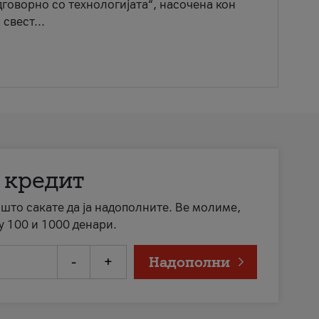
говорно со технологијата“, насочена кон
свест...
 кредит
а што сакате да ја надополните. Ве молиме,
у 100 и 1000 денари.
-
+
Надополни