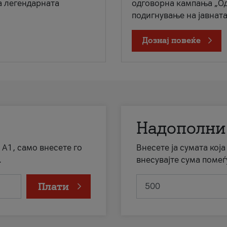
а легендарната
одговорна кампања „Од
подигнување на јавната 
Дознај повеќе
Надополни
 А1, само внесете го
Внесете ја сумата кој
.
внесувајте сума помеѓ
Плати