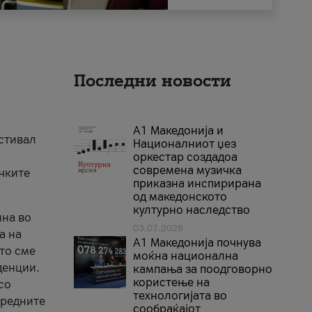
Последни новости
А1 Македонија и
естивал
Националниот џез
оркестар создадоа
современа музичка
ичките
приказна инспирирана
од македонското
културно наследство
ина во
03.07.2026
а на
A1 Македонија почнува
што сме
моќна национална
денции.
кампања за поодговорно
користење на
со
технологијата во
аредните
сообраќајот