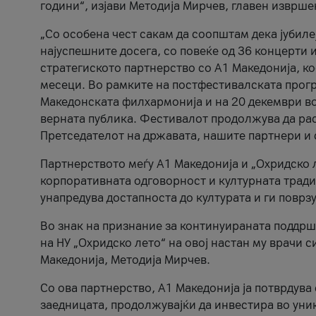
години“, изјави Методија Мирчев, главен изврше
„Со особена чест сакам да соопштам дека јубиле
најуспешните досега, со повеќе од 36 концерти 
стратегиското партнерство со А1 Македонија, к
месеци. Во рамките на постфестивалската прогр
Македонската филхармонија и на 20 декември во
верната публика. Фестивалот продолжува да рас
Претседателот на државата, нашите партнери и с
Партнерството меѓу A1 Македонија и „Охридско 
корпоративната одговорност и културната традиц
унапредува достапноста до културата и ги поврз
Во знак на признание за континуираната поддрш
на НУ „Охридско лето“ на овој настан му врачи
Македонија, Методија Мирчев.
Со ова партнерство, A1 Македонија ја потврдува
заедницата, продолжувајќи да инвестира во уни