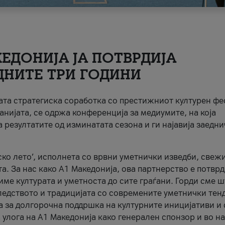
ЕДОНИЈА ЈА ПОТВРДИЈА
ДНИТЕ ТРИ ГОДИНИ
ната стратегиска соработка со престижниот културен ф
анијата, се одржа конференција за медиумите, на која
 резултатите од изминатата сезона и ги најавија заедн
ко лето’, исполнета со врвни уметнички изведби, свеж
а. За нас како A1 Македонија, ова партнерство е потврд
име културата и уметноста до сите граѓани. Горди сме 
ледството и традицијата со современите уметнички тен
а за долгорочна поддршка на културните иницијативи и 
 улога на A1 Македонија како генерален спонзор и во н