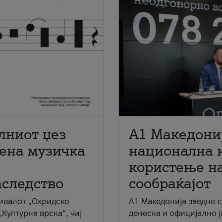
лниот џез
A1 Македони
мена музичка
национална 
користење на
аследство
сообраќајот
ивалот „Охридско
A1 Македонија заедно 
„Културна врска“, чиј
денеска и официјално 