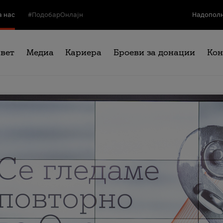
а нас
#ПодобарОнлајн
Надополн
свет
Медиа
Кариера
Броеви за донации
Кон