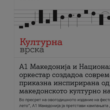
А1 Македонија и Национа
оркестар создадоа совре
приказна инспирирана од
македонското културно н
Во пресрет на овогодишното издание на фест
лето“, А1 Македонија ја претстави кампањата 