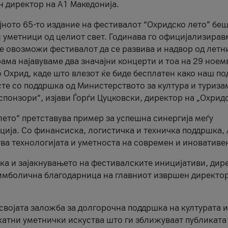
н директор на A1 Македонија.
јното 65-то издание на фестивалот “Охридско лето” беш
и уметници од целиот свет. Годинава го официјализирав
ое овозможи фестивалот да се развива и надвор од летн
ама најавуваме два значајни концерти и тоа на 29 ноем
 Охрид, каде што влезот ќе биде бесплатен како наш по
те со поддршка од Министерството за култура и туриза
понзори“, изјави Ѓорѓи Цуцковски, директор на „Охридс
лето“ претставува пример за успешна синергија меѓу
ија. Со финансиска, логистичка и техничка поддршка, 
ува технологијата и уметноста на современ и иновативе
ка и зајакнувањето на фестивалските иницијативи, дир
 симболична благодарница на главниот извршен директор
 својата заложба за долгорочна поддршка на културата и
катни уметнички искуства што ги зближуваат публиката