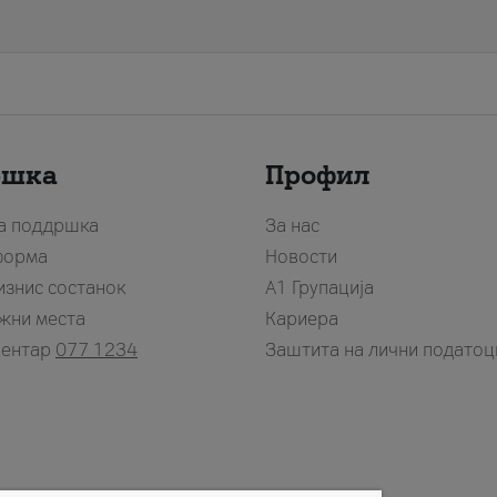
ршка
Профил
за поддршка
За нас
форма
Новости
изнис состанок
А1 Групација
жни места
Кариера
центар
077 1234
Заштита на лични податоц