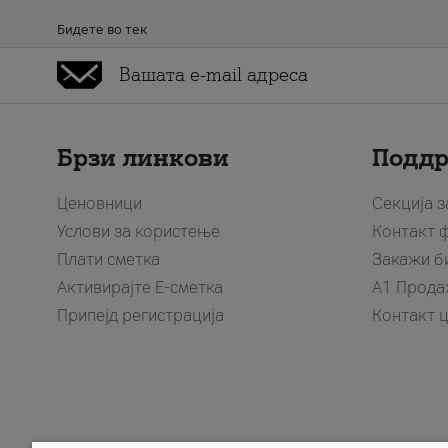
Бидете во тек
Брзи линкови
Подд
Ценовници
Секција 
Услови за користење
Контакт 
Плати сметка
Закажи б
Активирајте Е-сметка
A1 Прода
Припејд регистрација
Контакт 