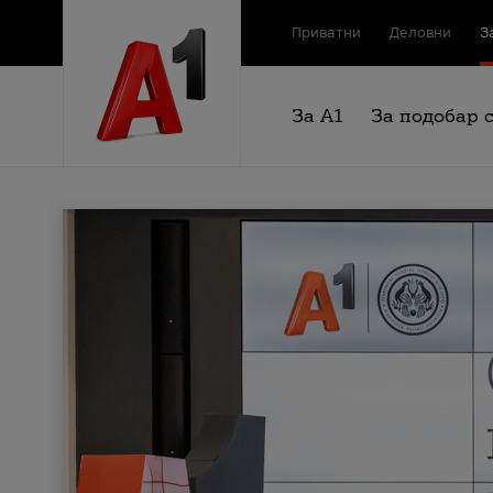
Приватни
Деловни
З
За А1
За подобар 