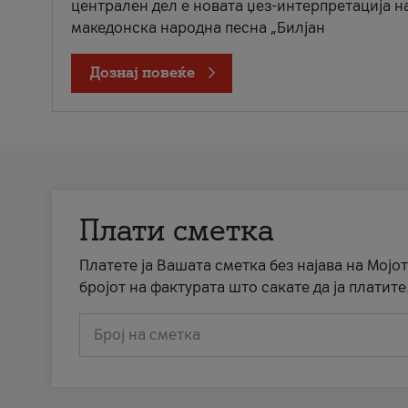
централен дел е новата џез-интерпретација н
македонска народна песна „Билјан
Дознај повеќе
Плати сметка
Платете ја Вашата сметка без најава на Мојот
бројот на фактурата што сакате да ја платите
Број на сметка