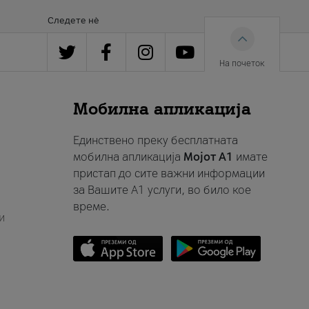
Следете нè
На почеток
Мобилна апликација
Единствено преку бесплатната
мобилна апликација
Мојот A1
имате
пристап до сите важни информации
за Вашите A1 услуги, во било кое
време.
и