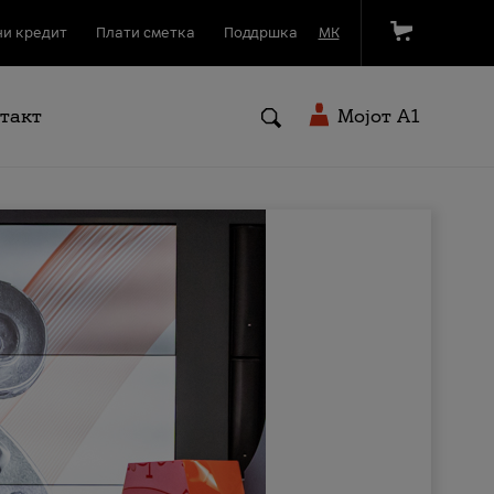
и кредит
Плати сметка
Поддршка
МК
такт
Мојот A1