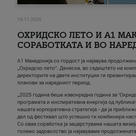
19.11.2025
ОХРИДСКО ЛЕТО И A1 МАК
СОРАБОТКАТА И ВО НАРЕ
A1 Македонија со гордост ја најавува продолже
„Охридско лето“. Денеска, во седиштето на комп
директорите на двете институции ги презентираа
планови за наредниот период.
„2025 година беше извонредна година за ‘Охридс
програмата и инспиративна енергија од публикат
нашата корпоративна стратегија – да ја приближ
дел од фестивал што успешно ги комбинира нас
Со оваа соработка ја зацврстуваме нашата визиј
големо задоволство ја најавуваме продолжената