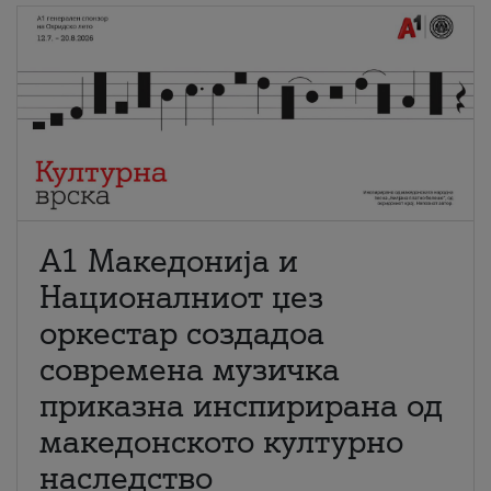
А1 Македонија и
Националниот џез
оркестар создадоа
современа музичка
приказна инспирирана од
македонското културно
наследство