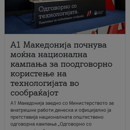
A1 Македонија почнува
моќна национална
кампања за поодговорно
користење на
технологијата во
сообраќајот
A1 Македонија заедно со Министерството за
внатрешни работи денеска и официјално ја
претставија националната општествено
одговорна кампања „Одговорно со