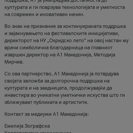
поддршка, A1 ја унапредува достапноста до
културата и ги поврзува технологијата и уметноста
на современ и иновативен начин.
Во знак на признание за континуираната поддршка
и зајакнувањето на фестивалските иницијативи,
директорот на НУ „Охридско лето“ на овој настан му
врачи симболична благодарница на главниот
извршен директор на A1 Македонија, Методија
Мирчев.
Со ова партнерство, A1 Македонија ја потврдува
својата заложба за долгорочна поддршка на
културата и на заедницата, продолжувајќи да
инвестира во уникатни уметнички искуства што ги
зближуваат публиката и артистите.
Контакт за медиуми А1 Македонија:
Емилија Зографска