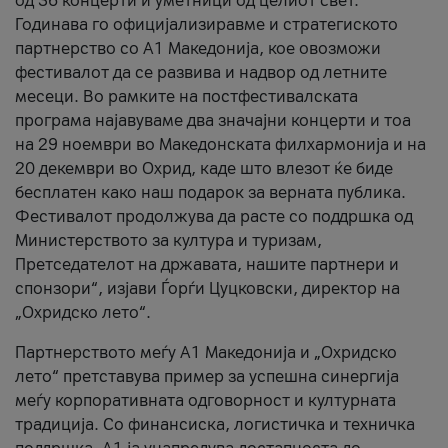
од 36 концерти и уметници од целиот свет.
Годинава го официјализиравме и стратегиското
партнерство со А1 Македонија, кое овозможи
фестивалот да се развива и надвор од летните
месеци. Во рамките на постфестивалската
програма најавуваме два значајни концерти и тоа
на 29 ноември во Македонската филхармонија и на
20 декември во Охрид, каде што влезот ќе биде
бесплатен како наш подарок за верната публика.
Фестивалот продолжува да расте со поддршка од
Министерството за култура и туризам,
Претседателот на државата, нашите партнери и
спонзори“, изјави Ѓорѓи Цуцковски, директор на
„Охридско лето“.
Партнерството меѓу A1 Македонија и „Охридско
лето“ претставува пример за успешна синергија
меѓу корпоративната одговорност и културната
традиција. Со финансиска, логистичка и техничка