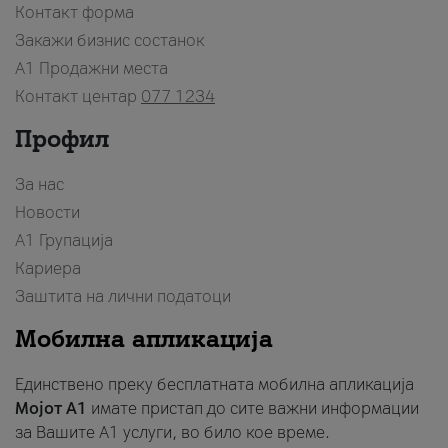
Контакт форма
Закажи бизнис состанок
A1 Продажни места
Контакт центар
077 1234
Профил
За нас
Новости
А1 Групација
Кариера
Заштита на лични податоци
Мобилна апликација
Единствено преку бесплатната мобилна апликација
Мојот A1
имате пристап до сите важни информации
за Вашите A1 услуги, во било кое време.