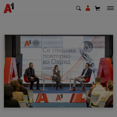
МК
EN
SQ
Приватни
Деловни
Поддршка
Надополни кредит
Плати сметка