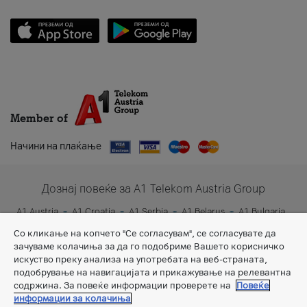
Member of
Начини на плаќање
Дознај повеќе за A1 Telekom Austria Group
A1 Austria
A1 Croatia
A1 Serbia
A1 Belarus
A1 Bulgaria
A1 Slovenia
A1 Digital
Со кликање на копчето "Се согласувам", се согласувате да
зачуваме колачиња за да го подобриме Вашето корисничко
искуство преку анализа на употребата на веб-страната,
подобрување на навигацијата и прикажување на релевантна
содржина. За повеќе информации проверете на
Повеќе
информации за колачиња