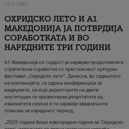
19.11.2025
За нас
ОХРИДСКО ЛЕТО И A1
#ПодобарОнлајн
МАКЕДОНИЈА ЈА ПОТВРДИЈА
СОРАБОТКАТА И ВО
НАРЕДНИТЕ ТРИ ГОДИНИ
A1 Македонија со гордост ја најавува продолжената
стратегиска соработка со престижниот културен
фестивал „Охридско лето“. Денеска, во седиштето
на компанијата, се одржа конференција за
медиумите, на која директорите на двете
институции ги презентираа резултатите од
изминатата сезона и ги најавија заедничките
планови за наредниот период.
„2025 година беше извонредна година за ‘Охридско