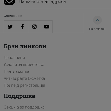
Следете нè
На почеток
Брзи линкови
Ценовници
Услови за користење
Плати сметка
Активирајте Е-сметка
Припејд регистрација
Поддршка
Секција за поддршка