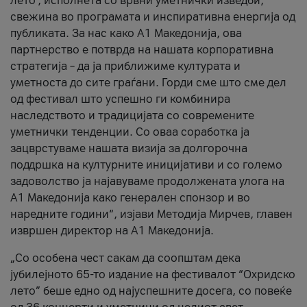
лето’, исполнета со врвни уметнички изведби,
свежина во програмата и инспиративна енергија од
публиката. За нас како A1 Македонија, ова
партнерство е потврда на нашата корпоративна
стратегија – да ја приближиме културата и
уметноста до сите граѓани. Горди сме што сме дел
од фестивал што успешно ги комбинира
наследството и традицијата со современите
уметнички тенденции. Со оваа соработка ја
зацврстуваме нашата визија за долгорочна
поддршка на културните иницијативи и со големо
задоволство ја најавуваме продолжената улога на
A1 Македонија како генерален спонзор и во
наредните години“, изјави Методија Мирчев, главен
извршен директор на A1 Македонија.
„Со особена чест сакам да соопштам дека
јубилејното 65-то издание на фестивалот “Охридско
лето” беше едно од најуспешните досега, со повеќе