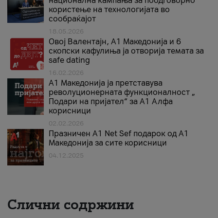
национална кампања за поодговорно
користење на технологијата во
сообраќајот
18.05.2026
Овој Валентајн, A1 Македонија и 6
скопски кафулиња ја отворија темата за
safe dating
16.02.2026
А1 Македонија ја претставува
револуционерната функционалност „
Подари на пријател“ за А1 Алфа
корисници
02.02.2026
Празничен A1 Net Sеf подарок од А1
Македонија за сите корисници
04.12.2025
Слични содржини