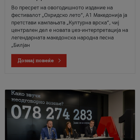
Во пресрет на овогодишното издание на
фестивалот „Охридско лето“, А1 Македонија ја
претстави кампањата „Културна врска“, чиј
централен дел е новата џез-интерпретација на
легендарната македонска народна песна
„Билјан
Дознај повеќе