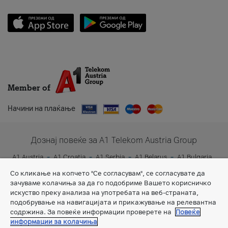
Member of
Начини на плаќање
Дознај повеќе за A1 Telekom Austria Group
A1 Austria
A1 Croatia
A1 Serbia
A1 Belarus
A1 Bulgaria
A1 Slovenia
A1 Digital
Со кликање на копчето "Се согласувам", се согласувате да
зачуваме колачиња за да го подобриме Вашето корисничко
искуство преку анализа на употребата на веб-страната,
подобрување на навигацијата и прикажување на релевантна
содржина. За повеќе информации проверете на
Повеќе
информации за колачиња