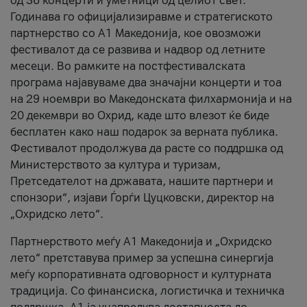
од 36 концерти и уметници од целиот свет.
Годинава го официјализиравме и стратегиското
партнерство со А1 Македонија, кое овозможи
фестивалот да се развива и надвор од летните
месеци. Во рамките на постфестивалската
програма најавуваме два значајни концерти и тоа
на 29 ноември во Македонската филхармонија и на
20 декември во Охрид, каде што влезот ќе биде
бесплатен како наш подарок за верната публика.
Фестивалот продолжува да расте со поддршка од
Министерството за култура и туризам,
Претседателот на државата, нашите партнери и
спонзори“, изјави Ѓорѓи Цуцковски, директор на
„Охридско лето“.
Партнерството меѓу A1 Македонија и „Охридско
лето“ претставува пример за успешна синергија
меѓу корпоративната одговорност и културната
традиција. Со финансиска, логистичка и техничка