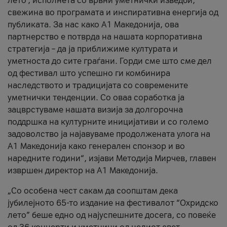
лето’, исполнета со врвни уметнички изведби,
свежина во програмата и инспиративна енергија од
публиката. За нас како A1 Македонија, ова
партнерство е потврда на нашата корпоративна
стратегија – да ја приближиме културата и
уметноста до сите граѓани. Горди сме што сме дел
од фестивал што успешно ги комбинира
наследството и традицијата со современите
уметнички тенденции. Со оваа соработка ја
зацврстуваме нашата визија за долгорочна
поддршка на културните иницијативи и со големо
задоволство ја најавуваме продолжената улога на
A1 Македонија како генерален спонзор и во
наредните години“, изјави Методија Мирчев, главен
извршен директор на A1 Македонија.
„Со особена чест сакам да соопштам дека
јубилејното 65-то издание на фестивалот “Охридско
лето” беше едно од најуспешните досега, со повеќе