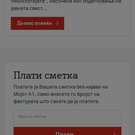
технологијата“, насочена кон подигнување на
јавната свест...
Дознај повеќе
Плати сметка
Платете ја Вашата сметка без најава на
Мојот А1, само внесете го бројот на
фактурата што сакате да ја платите.
Број на сметка
Плати