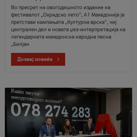
Во пресрет на овогодишното издание на
фестивалот „Охридско лето“, А1 Македонија ја
претстави кампањата „Културна врска“, чиј
централен дел е новата џез-интерпретација на
легендарната македонска народна песна
„Билјан
Дознај повеќе