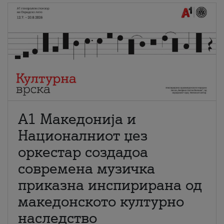
А1 Македонија и
Националниот џез
оркестар создадоа
современа музичка
приказна инспирирана од
македонското културно
наследство