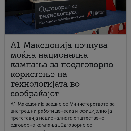
A1 Македонија почнува
моќна национална
кампања за поодговорно
користење на
технологијата во
сообраќајот
A1 Македонија заедно со Министерството за
внатрешни работи денеска и официјално ја
претставија националната општествено
одговорна кампања „Одговорно со