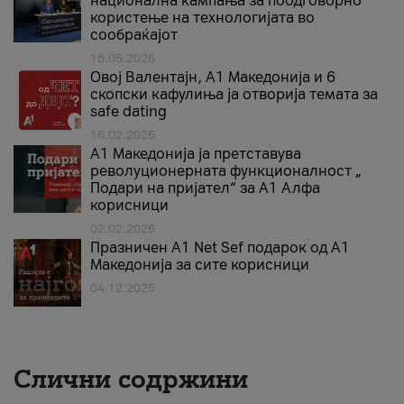
национална кампања за поодговорно
користење на технологијата во
сообраќајот
18.05.2026
Овој Валентајн, A1 Македонија и 6
скопски кафулиња ја отворија темата за
safe dating
16.02.2026
А1 Македонија ја претставува
револуционерната функционалност „
Подари на пријател“ за А1 Алфа
корисници
02.02.2026
Празничен A1 Net Sеf подарок од А1
Македонија за сите корисници
04.12.2025
Слични содржини