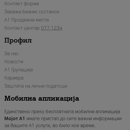
Контакт форма
Закажи бизнис состанок
A1 Продажни места
Контакт центар
077 1234
Профил
За нас
Новости
А1 Групација
Кариера
Заштита на лични податоци
Мобилна апликација
Единствено преку бесплатната мобилна апликација
Мојот A1
имате пристап до сите важни информации
за Вашите A1 услуги, во било кое време.