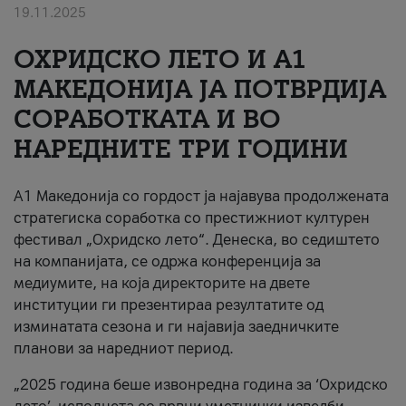
19.11.2025
За нас
ОХРИДСКО ЛЕТО И A1
#ПодобарОнлајн
МАКЕДОНИЈА ЈА ПОТВРДИЈА
СОРАБОТКАТА И ВО
НАРЕДНИТЕ ТРИ ГОДИНИ
A1 Македонија со гордост ја најавува продолжената
стратегиска соработка со престижниот културен
фестивал „Охридско лето“. Денеска, во седиштето
на компанијата, се одржа конференција за
медиумите, на која директорите на двете
институции ги презентираа резултатите од
изминатата сезона и ги најавија заедничките
планови за наредниот период.
„2025 година беше извонредна година за ‘Охридско