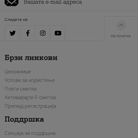
Следете нè
На почеток
Брзи линкови
Ценовници
Услови за користење
Плати сметка
Активирајте Е-сметка
Припејд регистрација
Поддршка
Секција за поддршка