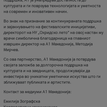
поддршка, A1 ја унапредува достапноста до
културата и ги поврзува технологијата и уметноста
на современ и иновативен начин.
Во знак на признание за континуираната поддршка
и зајакнувањето на фестивалските иницијативи,
директорот на НУ „Охридско лето“ на овој настан му
врачи симболична благодарница на главниот
извршен директор на A1 Македонија, Методија
Мирчев.
Со ова партнерство, A1 Македонија ја потврдува
својата заложба за долгорочна поддршка на
културата и на заедницата, продолжувајќи да
инвестира во уникатни уметнички искуства што ги
зближуваат публиката и артистите.
Контакт за медиуми А1 Македонија:
Емилија Зографска