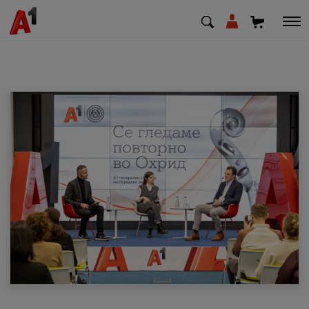
МК
EN
SQ
Приватни
Деловни
Поддршка
Надополни кредит
Плати сметка