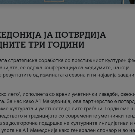
ЕДОНИЈА ЈА ПОТВРДИЈА
ДНИТЕ ТРИ ГОДИНИ
ната стратегиска соработка со престижниот културен ф
анијата, се одржа конференција за медиумите, на која
 резултатите од изминатата сезона и ги најавија заедн
ко лето’, исполнета со врвни уметнички изведби, свеж
а. За нас како A1 Македонија, ова партнерство е потврд
име културата и уметноста до сите граѓани. Горди сме 
ледството и традицијата со современите уметнички тен
а за долгорочна поддршка на културните иницијативи и 
 улога на A1 Македонија како генерален спонзор и во н