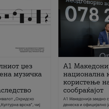
лниот џез
A1 Македони
мена музичка
национална 
користење на
аследство
сообраќајот
ивалот „Охридско
A1 Македонија заедно 
„Културна врска“, чиј
денеска и официјално 