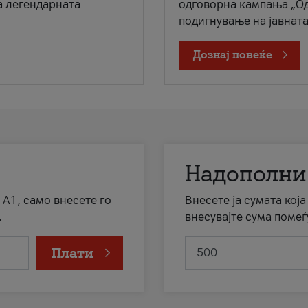
а легендарната
одговорна кампања „Од
подигнување на јавната 
Дознај повеќе
Надополни
 А1, само внесете го
Внесете ја сумата кој
.
внесувајте сума помеѓ
Плати