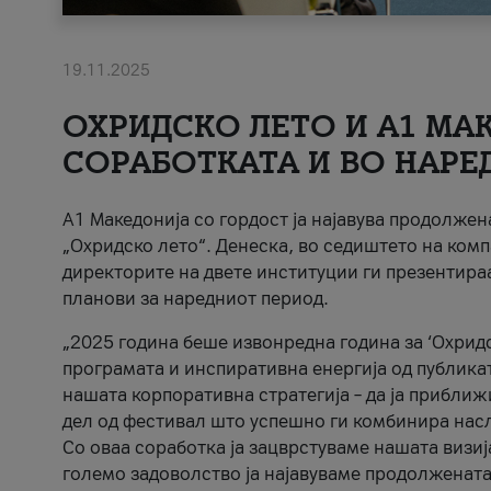
19.11.2025
ОХРИДСКО ЛЕТО И A1 МАК
СОРАБОТКАТА И ВО НАРЕ
A1 Македонија со гордост ја најавува продолже
„Охридско лето“. Денеска, во седиштето на комп
директорите на двете институции ги презентираа
планови за наредниот период.
„2025 година беше извонредна година за ‘Охридс
програмата и инспиративна енергија од публикат
нашата корпоративна стратегија – да ја приближ
дел од фестивал што успешно ги комбинира нас
Со оваа соработка ја зацврстуваме нашата визиј
големо задоволство ја најавуваме продолжената