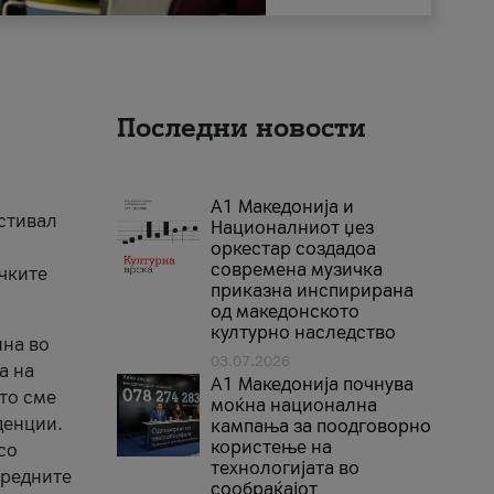
Последни новости
А1 Македонија и
естивал
Националниот џез
оркестар создадоа
современа музичка
ичките
приказна инспирирана
од македонското
културно наследство
ина во
03.07.2026
а на
A1 Македонија почнува
што сме
моќна национална
денции.
кампања за поодговорно
користење на
со
технологијата во
аредните
сообраќајот