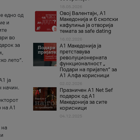
18.05.2026
Овој Валентајн, A1
е едно од
Македонија и 6 скопски
ме и
кафулиња ја отворија
ите
темата за safe dating
ври во
16.02.2026
дарок за
А1 Македонија ја
претставува
м,
револуционерната
ко лето“.
функционалност „
Подари на пријател“ за
А1 Алфа корисници
A1 ја
02.02.2026
н начин.
Празничен A1 Net Sеf
подарок од А1
екторот
Македонија за сите
 на A1
корисници
04.12.2025
 на
 и