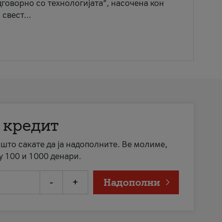
говорно со технологијата“, насочена кон
свест...
 кредит
а што сакате да ја надополните. Ве молиме,
у 100 и 1000 денари.
-
+
Надополни