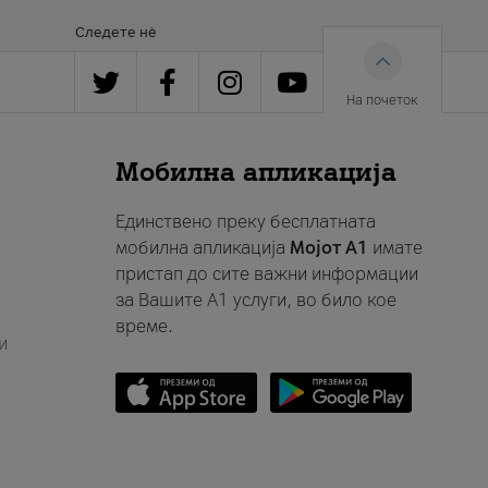
Следете нè
На почеток
Мобилна апликација
Единствено преку бесплатната
мобилна апликација
Мојот A1
имате
пристап до сите важни информации
за Вашите A1 услуги, во било кое
време.
и