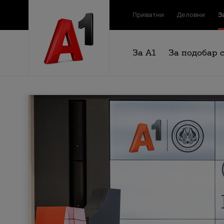
Приватни
Деловни
З
За А1
За подобар 