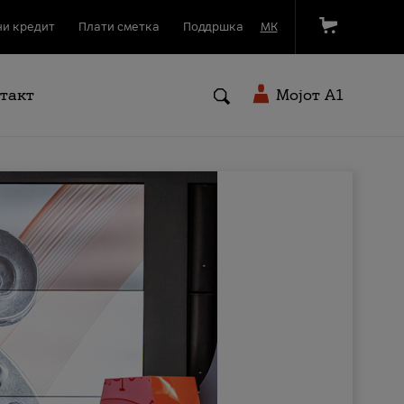
и кредит
Плати сметка
Поддршка
МК
такт
Мојот A1