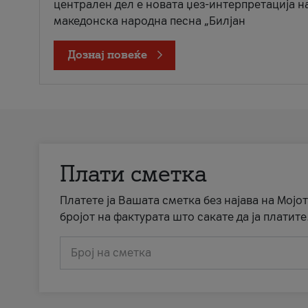
централен дел е новата џез-интерпретација н
македонска народна песна „Билјан
Дознај повеќе
Плати сметка
Платете ја Вашата сметка без најава на Мојот
бројот на фактурата што сакате да ја платите
Број на сметка