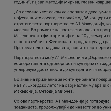
години“, изјави Методија Мирчев, главен изврше
„Со особена чест сакам да соопштам дека јубиле
најуспешните досега, со повеќе од 36 концерти 
стратегиското партнерство со А1 Македонија, к
месеци. Во рамките на постфестивалската прогр
Македонската филхармонија и на 20 декември во
верната публика. Фестивалот продолжува да рас
Претседателот на државата, нашите партнери и с
Партнерството меѓу A1 Македонија и „Охридско 
корпоративната одговорност и културната традиц
унапредува достапноста до културата и ги поврз
Во знак на признание за континуираната поддрш
на НУ „Охридско лето“ на овој настан му врачи
Македонија, Методија Мирчев.
Со ова партнерство, A1 Македонија ја потврдува
заедницата, продолжувајќи да инвестира во уни