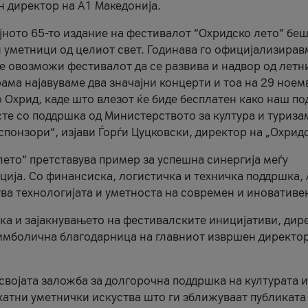
н директор на A1 Македонија.
јното 65-то издание на фестивалот “Охридско лето” беш
и уметници од целиот свет. Годинава го официјализирав
ое овозможи фестивалот да се развива и надвор од летн
ама најавуваме два значајни концерти и тоа на 29 ноем
 Охрид, каде што влезот ќе биде бесплатен како наш по
те со поддршка од Министерството за култура и туриза
понзори“, изјави Ѓорѓи Цуцковски, директор на „Охридс
лето“ претставува пример за успешна синергија меѓу
ија. Со финансиска, логистичка и техничка поддршка, 
ува технологијата и уметноста на современ и иновативе
ка и зајакнувањето на фестивалските иницијативи, дир
 симболична благодарница на главниот извршен директор
 својата заложба за долгорочна поддршка на културата и
катни уметнички искуства што ги зближуваат публиката