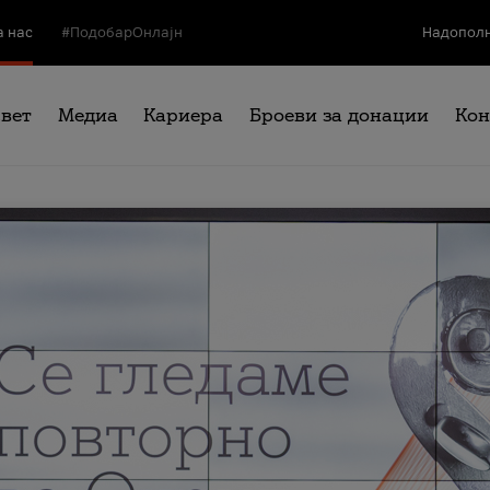
а нас
#ПодобарОнлајн
Надополн
свет
Медиа
Кариера
Броеви за донации
Кон