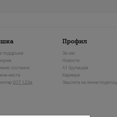
ршка
Профил
за поддршка
За нас
форма
Новости
изнис состанок
А1 Групација
жни места
Кариера
центар
077 1234
Заштита на лични податоц