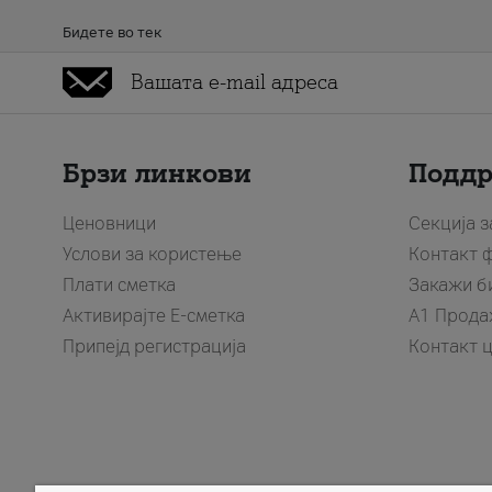
Бидете во тек
Брзи линкови
Подд
Ценовници
Секција 
Услови за користење
Контакт 
Плати сметка
Закажи б
Активирајте Е-сметка
A1 Прода
Припејд регистрација
Контакт 