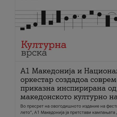
А1 Македонија и Национа
оркестар создадоа совре
приказна инспирирана од
македонското културно н
Во пресрет на овогодишното издание на фест
лето“, А1 Македонија ја претстави кампањата 