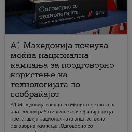
A1 Македонија почнува
моќна национална
кампања за поодговорно
користење на
технологијата во
сообраќајот
A1 Македонија заедно со Министерството за
внатрешни работи денеска и официјално ја
претставија националната општествено
одговорна кампања „Одговорно со