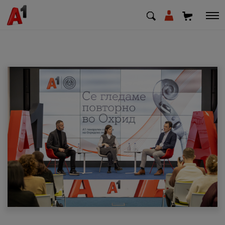
МК
EN
SQ
Приватни
Деловни
Поддршка
Надополни кредит
Плати сметка