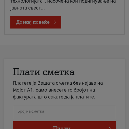
технологијата“, насочена кон подигнување на
јавната свест...
Дознај повеќе
Плати сметка
Платете ја Вашата сметка без најава на
Мојот А1, само внесете го бројот на
фактурата што сакате да ја платите.
Број на сметка
Плати