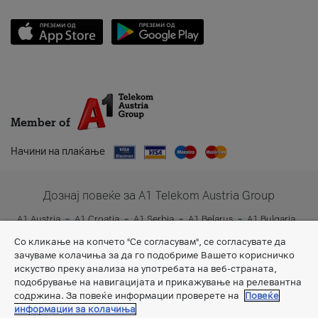
Member of
Начини на плаќање
Дознај повеќе за A1 Telekom Austria Group
A1 Austria
A1 Croatia
A1 Serbia
A1 Belarus
A1 Bulgaria
A1 Slovenia
A1 Digital
Со кликање на копчето "Се согласувам", се согласувате да
зачуваме колачиња за да го подобриме Вашето корисничко
искуство преку анализа на употребата на веб-страната,
подобрување на навигацијата и прикажување на релевантна
содржина. За повеќе информации проверете на
Повеќе
информации за колачиња