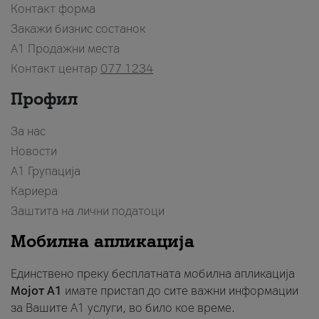
Контакт форма
Закажи бизнис состанок
A1 Продажни места
Контакт центар
077 1234
Профил
За нас
Новости
А1 Групација
Кариера
Заштита на лични податоци
Мобилна апликација
Единствено преку бесплатната мобилна апликација
Мојот A1
имате пристап до сите важни информации
за Вашите A1 услуги, во било кое време.