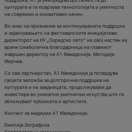
поддршка, A1 ја унапредува достапноста до
културата и ги поврзува технологијата и уметноста
на современ и иновативен начин.
Во знак на признание за континуираната поддршка
и зајакнувањето на фестивалските иницијативи,
директорот на НУ „Охридско лето“ на овој настан му
врачи симболична благодарница на главниот
извршен директор на A1 Македонија, Методија
Мирчев.
Со ова партнерство, A1 Македонија ја потврдува
својата заложба за долгорочна поддршка на
културата и на заедницата, продолжувајќи да
инвестира во уникатни уметнички искуства што ги
зближуваат публиката и артистите.
Контакт за медиуми А1 Македонија:
Емилија Зографска