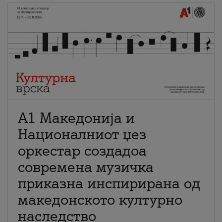
А1 Македонија и
Националниот џез
оркестар создадоа
современа музичка
приказна инспирирана од
македонското културно
наследство