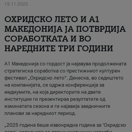
19.11.2025
За нас
ОХРИДСКО ЛЕТО И A1
#ПодобарОнлајн
МАКЕДОНИЈА ЈА ПОТВРДИЈА
СОРАБОТКАТА И ВО
НАРЕДНИТЕ ТРИ ГОДИНИ
A1 Македонија со гордост ја најавува продолжената
стратегиска соработка со престижниот културен
фестивал „Охридско лето“. Денеска, во седиштето
на компанијата, се одржа конференција за
медиумите, на која директорите на двете
институции ги презентираа резултатите од
изминатата сезона и ги најавија заедничките
планови за наредниот период.
„2025 година беше извонредна година за ‘Охридско