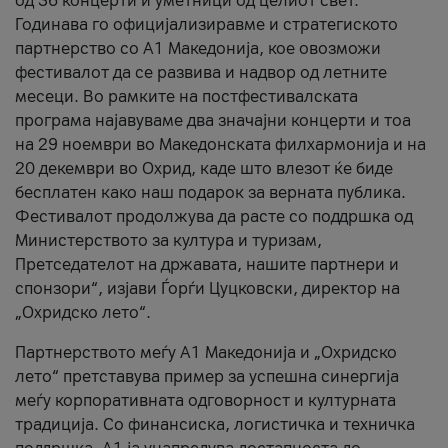
од 36 концерти и уметници од целиот свет.
Годинава го официјализиравме и стратегиското
партнерство со А1 Македонија, кое овозможи
фестивалот да се развива и надвор од летните
месеци. Во рамките на постфестивалската
програма најавуваме два значајни концерти и тоа
на 29 ноември во Македонската филхармонија и на
20 декември во Охрид, каде што влезот ќе биде
бесплатен како наш подарок за верната публика.
Фестивалот продолжува да расте со поддршка од
Министерството за култура и туризам,
Претседателот на државата, нашите партнери и
спонзори“, изјави Ѓорѓи Цуцковски, директор на
„Охридско лето“.
Партнерството меѓу A1 Македонија и „Охридско
лето“ претставува пример за успешна синергија
меѓу корпоративната одговорност и културната
традиција. Со финансиска, логистичка и техничка