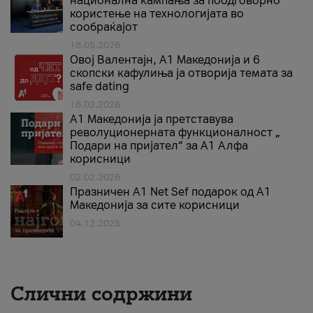
национална кампања за поодговорно
користење на технологијата во
сообраќајот
18.05.2026
Овој Валентајн, A1 Македонија и 6
скопски кафулиња ја отворија темата за
safe dating
16.02.2026
А1 Македонија ја претставува
револуционерната функционалност „
Подари на пријател“ за А1 Алфа
корисници
02.02.2026
Празничен A1 Net Sеf подарок од А1
Македонија за сите корисници
04.12.2025
Слични содржини