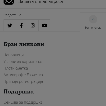
Следете нè
На почеток
Брзи линкови
Ценовници
Услови за користење
Плати сметка
Активирајте Е-сметка
Припејд регистрација
Поддршка
Секција за поддршка