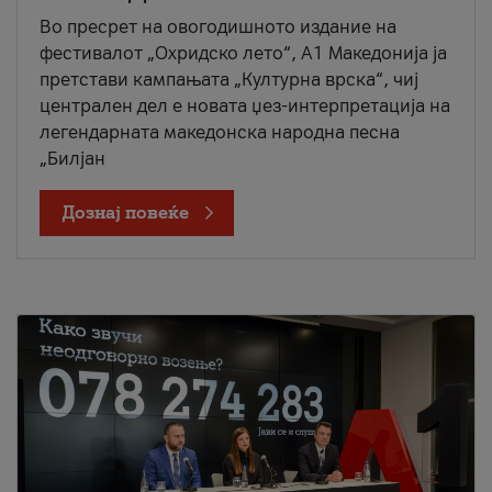
Во пресрет на овогодишното издание на
фестивалот „Охридско лето“, А1 Македонија ја
претстави кампањата „Културна врска“, чиј
централен дел е новата џез-интерпретација на
легендарната македонска народна песна
„Билјан
Дознај повеќе