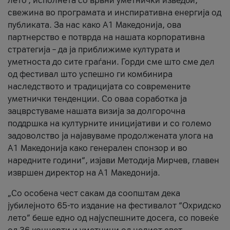
лето’, исполнета со врвни уметнички изведби,
свежина во програмата и инспиративна енергија од
публиката. За нас како A1 Македонија, ова
партнерство е потврда на нашата корпоративна
стратегија – да ја приближиме културата и
уметноста до сите граѓани. Горди сме што сме дел
од фестивал што успешно ги комбинира
наследството и традицијата со современите
уметнички тенденции. Со оваа соработка ја
зацврстуваме нашата визија за долгорочна
поддршка на културните иницијативи и со големо
задоволство ја најавуваме продолжената улога на
A1 Македонија како генерален спонзор и во
наредните години“, изјави Методија Мирчев, главен
извршен директор на A1 Македонија.
„Со особена чест сакам да соопштам дека
јубилејното 65-то издание на фестивалот “Охридско
лето” беше едно од најуспешните досега, со повеќе