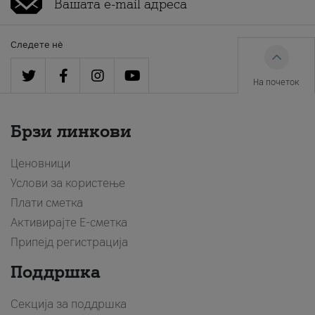
Следете нè
На почеток
Брзи линкови
Ценовници
Услови за користење
Плати сметка
Активирајте Е-сметка
Припејд регистрација
Поддршка
Секција за поддршка