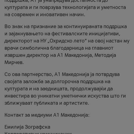
поддршка, A1 ја унапредува достапноста до
културата и ги поврзува технологијата и уметноста
на современ и иновативен начин.
Во знак на признание за континуираната поддршка
и зајакнувањето на фестивалските иницијативи,
директорот на НУ „Охридско лето“ на овој настан му
врачи симболична благодарница на главниот
извршен директор на A1 Македонија, Методија
Мирчев.
Со ова партнерство, A1 Македонија ја потврдува
својата заложба за долгорочна поддршка на
културата и на заедницата, продолжувајќи да
инвестира во уникатни уметнички искуства што ги
зближуваат публиката и артистите.
Контакт за медиуми А1 Македонија:
Емилија Зографска