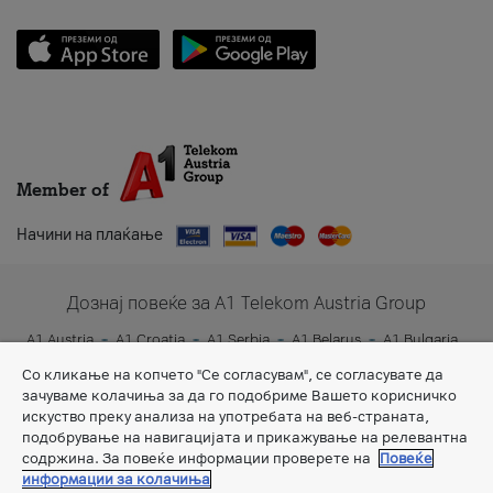
Member of
Начини на плаќање
Дознај повеќе за A1 Telekom Austria Group
A1 Austria
A1 Croatia
A1 Serbia
A1 Belarus
A1 Bulgaria
A1 Slovenia
A1 Digital
Со кликање на копчето "Се согласувам", се согласувате да
зачуваме колачиња за да го подобриме Вашето корисничко
искуство преку анализа на употребата на веб-страната,
подобрување на навигацијата и прикажување на релевантна
содржина. За повеќе информации проверете на
Повеќе
информации за колачиња