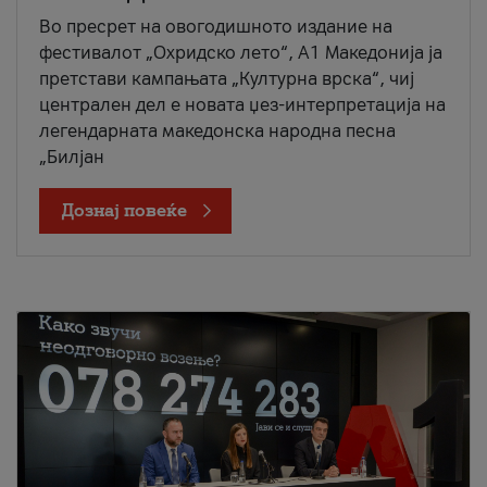
Во пресрет на овогодишното издание на
фестивалот „Охридско лето“, А1 Македонија ја
претстави кампањата „Културна врска“, чиј
централен дел е новата џез-интерпретација на
легендарната македонска народна песна
„Билјан
Дознај повеќе