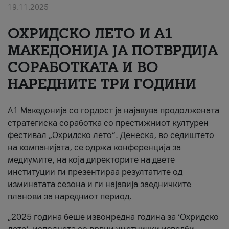
19.11.2025
За нас
ОХРИДСКО ЛЕТО И A1
#ПодобарОнлајн
МАКЕДОНИЈА ЈА ПОТВРДИЈА
СОРАБОТКАТА И ВО
НАРЕДНИТЕ ТРИ ГОДИНИ
A1 Македонија со гордост ја најавува продолжената
стратегиска соработка со престижниот културен
фестивал „Охридско лето“. Денеска, во седиштето
на компанијата, се одржа конференција за
медиумите, на која директорите на двете
институции ги презентираа резултатите од
изминатата сезона и ги најавија заедничките
планови за наредниот период.
„2025 година беше извонредна година за ‘Охридско