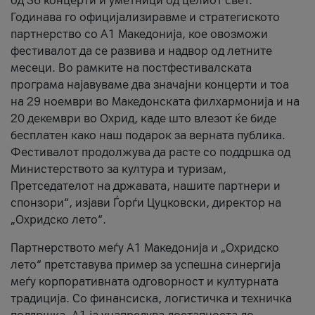
од 36 концерти и уметници од целиот свет.
Годинава го официјализиравме и стратегиското
партнерство со А1 Македонија, кое овозможи
фестивалот да се развива и надвор од летните
месеци. Во рамките на постфестивалската
програма најавуваме два значајни концерти и тоа
на 29 ноември во Македонската филхармонија и на
20 декември во Охрид, каде што влезот ќе биде
бесплатен како наш подарок за верната публика.
Фестивалот продолжува да расте со поддршка од
Министерството за култура и туризам,
Претседателот на државата, нашите партнери и
спонзори“, изјави Ѓорѓи Цуцковски, директор на
„Охридско лето“.
Партнерството меѓу A1 Македонија и „Охридско
лето“ претставува пример за успешна синергија
меѓу корпоративната одговорност и културната
традиција. Со финансиска, логистичка и техничка