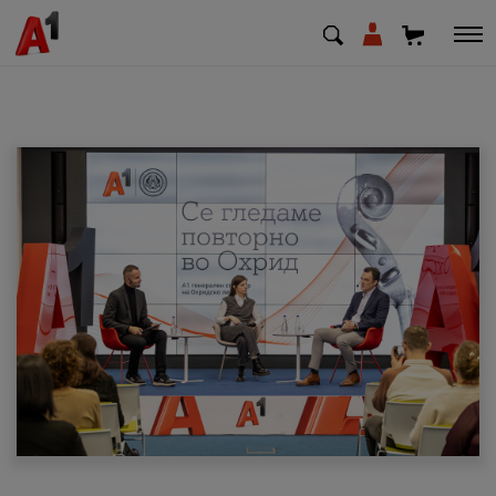
МК
EN
SQ
Приватни
Деловни
Поддршка
Надополни кредит
Плати сметка