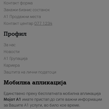
Контакт форма
Закажи бизнис состанок
A1 Продажни места
Контакт центар
077 1234
Профил
За нас
Новости
А1 Групација
Кариера
Заштита на лични податоци
Мобилна апликација
Единствено преку бесплатната мобилна апликација
Мојот A1
имате пристап до сите важни информации
за Вашите A1 услуги, во било кое време.