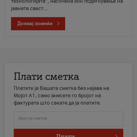
технологијата“, насочена кон подигнување на
јавната свест...
Дознај повеќе
Плати сметка
Платете ја Вашата сметка без најава на
Мојот А1, само внесете го бројот на
фактурата што сакате да ја платите.
Број на сметка
Плати