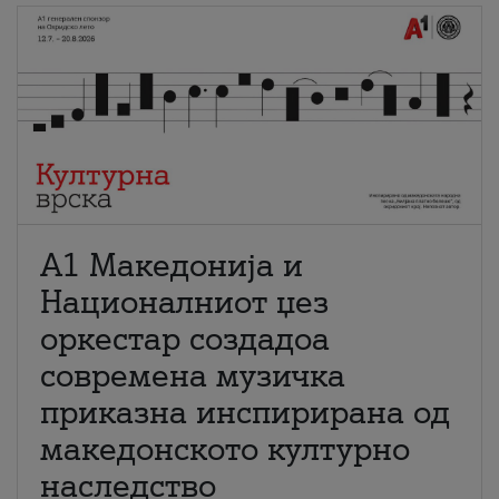
А1 Македонија и
Националниот џез
оркестар создадоа
современа музичка
приказна инспирирана од
македонското културно
наследство