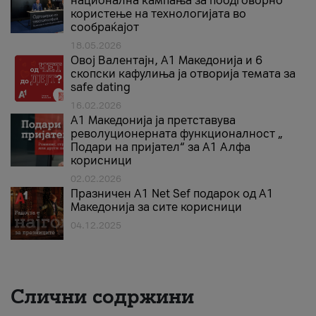
национална кампања за поодговорно
користење на технологијата во
сообраќајот
18.05.2026
Овој Валентајн, A1 Македонија и 6
скопски кафулиња ја отворија темата за
safe dating
16.02.2026
А1 Македонија ја претставува
револуционерната функционалност „
Подари на пријател“ за А1 Алфа
корисници
02.02.2026
Празничен A1 Net Sеf подарок од А1
Македонија за сите корисници
04.12.2025
Слични содржини