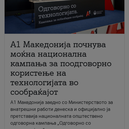
A1 Македонија почнува
моќна национална
кампања за поодговорно
користење на
технологијата во
сообраќајот
A1 Македонија заедно со Министерството за
внатрешни работи денеска и официјално ја
претставија националната општествено
одговорна кампања „Одговорно со