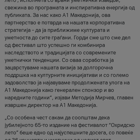
лето’, исполнета со врвни уметнички изведби,
свежина во програмата и инспиративна енергија од
публиката. За нас како A1 Македонија, ова
партнерство е потврда на нашата корпоративна
стратегија – да ја приближиме културата и
уметноста до сите граѓани. Горди сме што сме дел
од фестивал што успешно ги комбинира
наследството и традицијата со современите
уметнички тенденции. Со оваа соработка ја
зацврстуваме нашата визија за долгорочна
поддршка на културните иницијативи и со големо
задоволство ја најавуваме продолжената улога на
A1 Македонија како генерален спонзор и во
наредните години“, изјави Методија Мирчев, главен
извршен директор на A1 Македонија.
„Со особена чест сакам да соопштам дека
јубилејното 65-то издание на фестивалот “Охридско
лето” беше едно од најуспешните досега, со повеќе