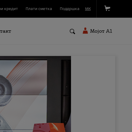
и кредит
Плати сметка
Поддршка
МК
такт
Мојот A1