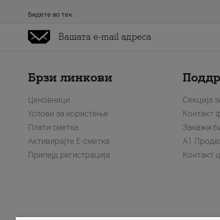
Бидете во тек
Брзи линкови
Подд
Ценовници
Секција 
Услови за користење
Контакт 
Плати сметка
Закажи б
Активирајте Е-сметка
A1 Прода
Припејд регистрација
Контакт 