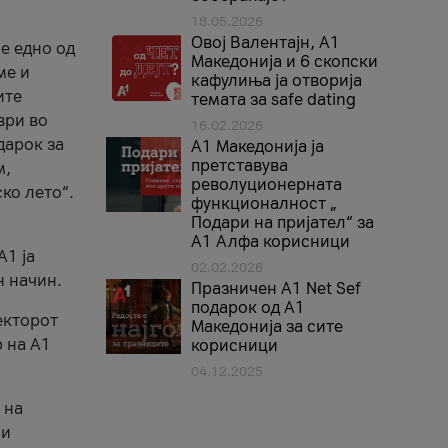
18.05.2026
Овој Валентајн, A1
е едно од
Македонија и 6 скопски
ме и
кафулиња ја отворија
ите
темата за safe dating
ври во
16.02.2026
дарок за
А1 Македонија ја
претставува
м,
револуционерната
ко лето“.
функционалност „
Подари на пријател“ за
А1 Алфа корисници
A1 ја
02.02.2026
н начин.
Празничен A1 Net Sеf
подарок од А1
екторот
Македонија за сите
 на A1
корисници
04.12.2025
 на
 и