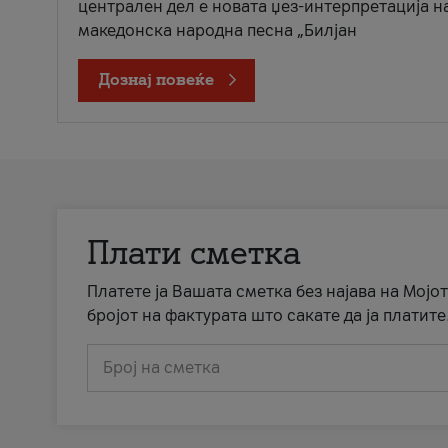
централен дел е новата џез-интерпретација н
македонска народна песна „Билјан
Дознај повеќе
Плати сметка
Платете ја Вашата сметка без најава на Мојот
бројот на фактурата што сакате да ја платите
Број на сметка