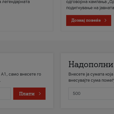
а легендарната
одговорна кампања „Од
подигнување на јавната 
Дознај повеќе
Надополни
 А1, само внесете го
Внесете ја сумата кој
.
внесувајте сума помеѓ
Плати