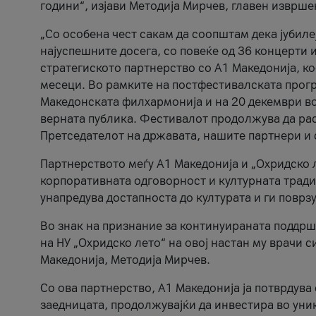
години“, изјави Методија Мирчев, главен изврше
„Со особена чест сакам да соопштам дека јубиле
најуспешните досега, со повеќе од 36 концерти 
стратегиското партнерство со А1 Македонија, к
месеци. Во рамките на постфестивалската прогр
Македонската филхармонија и на 20 декември во
верната публика. Фестивалот продолжува да рас
Претседателот на државата, нашите партнери и с
Партнерството меѓу A1 Македонија и „Охридско 
корпоративната одговорност и културната традиц
унапредува достапноста до културата и ги поврз
Во знак на признание за континуираната поддрш
на НУ „Охридско лето“ на овој настан му врачи
Македонија, Методија Мирчев.
Со ова партнерство, A1 Македонија ја потврдува
заедницата, продолжувајќи да инвестира во уни