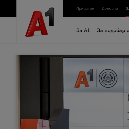
Приватни
Деловни
З
За А1
За подобар 