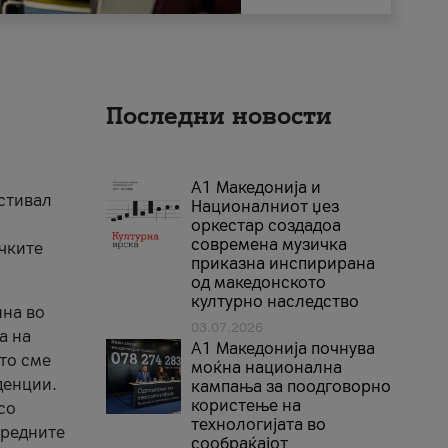
Последни новости
А1 Македонија и
естивал
Националниот џез
оркестар создадоа
современа музичка
ичките
приказна инспирирана
од македонското
културно наследство
ина во
03.07.2026
а на
A1 Македонија почнува
што сме
моќна национална
денции.
кампања за поодговорно
користење на
со
технологијата во
аредните
сообраќајот