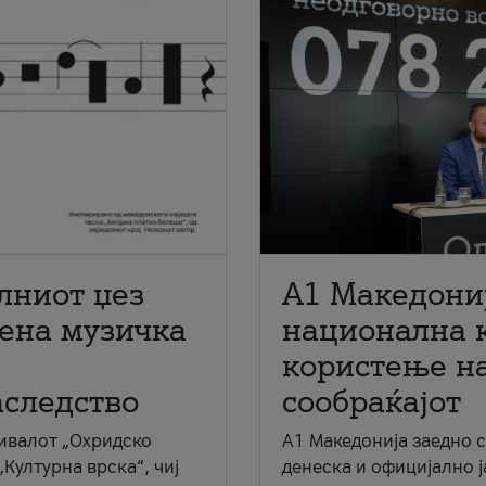
лниот џез
A1 Македони
мена музичка
национална 
користење на
аследство
сообраќајот
ивалот „Охридско
A1 Македонија заедно 
„Културна врска“, чиј
денеска и официјално 