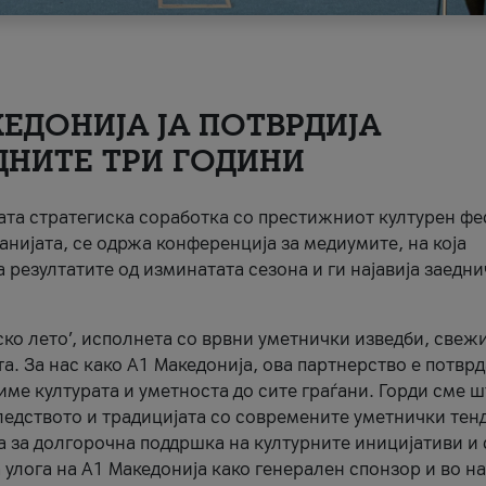
ЕДОНИЈА ЈА ПОТВРДИЈА
ДНИТЕ ТРИ ГОДИНИ
ната стратегиска соработка со престижниот културен ф
анијата, се одржа конференција за медиумите, на која
 резултатите од изминатата сезона и ги најавија заедн
ко лето’, исполнета со врвни уметнички изведби, свеж
а. За нас како A1 Македонија, ова партнерство е потврд
име културата и уметноста до сите граѓани. Горди сме 
ледството и традицијата со современите уметнички тен
а за долгорочна поддршка на културните иницијативи и 
 улога на A1 Македонија како генерален спонзор и во н