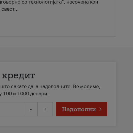
говорно со технологијата“, насочена кон
свест...
 кредит
а што сакате да ја надополните. Ве молиме,
у 100 и 1000 денари.
-
+
Надополни