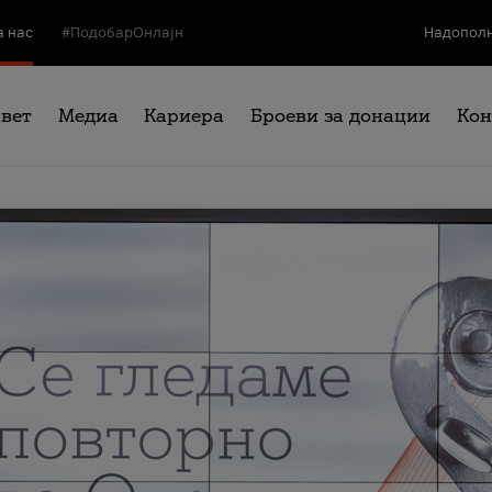
а нас
#ПодобарОнлајн
Надополн
свет
Медиа
Кариера
Броеви за донации
Кон