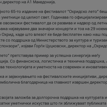
н директор на A1 Македонија.
јното 65-то издание на фестивалот “Охридско лето” беш
и уметници од целиот свет. Годинава го официјализирав
ое овозможи фестивалот да се развива и надвор од летн
ама најавуваме два значајни концерти и тоа на 29 ноем
 Охрид, каде што влезот ќе биде бесплатен како наш по
те со поддршка од Министерството за култура и туриза
понзори“, изјави Ѓорѓи Цуцковски, директор на „Охридс
лето“ претставува пример за успешна синергија меѓу
ија. Со финансиска, логистичка и техничка поддршка, 
ува технологијата и уметноста на современ и иновативе
ка и зајакнувањето на фестивалските иницијативи, дир
 симболична благодарница на главниот извршен директор
 својата заложба за долгорочна поддршка на културата и
катни уметнички искуства што ги зближуваат публиката