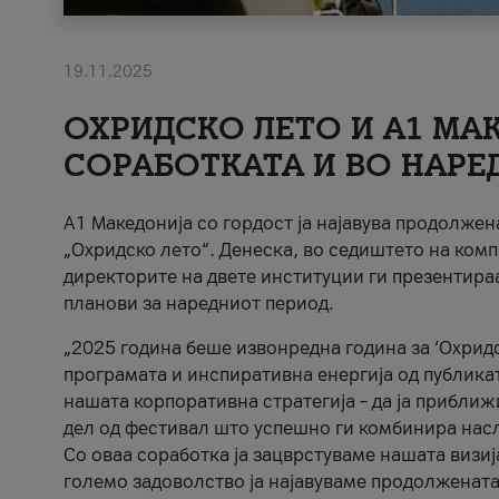
19.11.2025
ОХРИДСКО ЛЕТО И A1 МАК
СОРАБОТКАТА И ВО НАРЕ
A1 Македонија со гордост ја најавува продолже
„Охридско лето“. Денеска, во седиштето на комп
директорите на двете институции ги презентираа
планови за наредниот период.
„2025 година беше извонредна година за ‘Охридс
програмата и инспиративна енергија од публикат
нашата корпоративна стратегија – да ја приближ
дел од фестивал што успешно ги комбинира нас
Со оваа соработка ја зацврстуваме нашата визиј
големо задоволство ја најавуваме продолжената