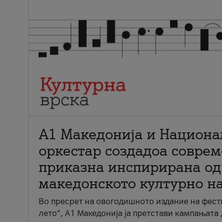
А1 Македонија и Национа
оркестар создадоа совре
приказна инспирирана од
македонското културно н
Во пресрет на овогодишното издание на фест
лето“, А1 Македонија ја претстави кампањата 