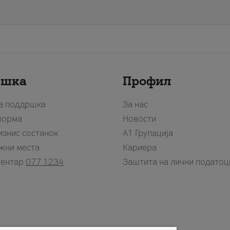
ршка
Профил
за поддршка
За нас
форма
Новости
изнис состанок
А1 Групација
жни места
Кариера
центар
077 1234
Заштита на лични податоц