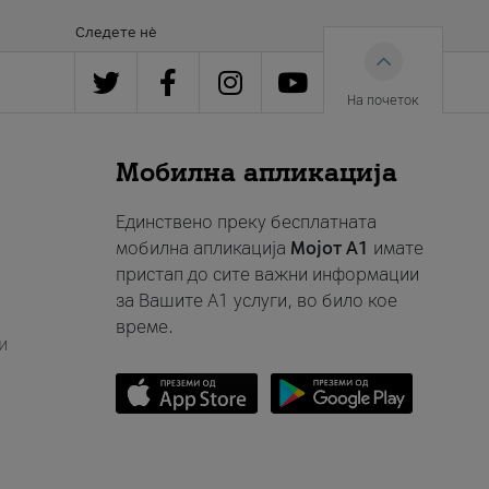
Следете нè
На почеток
Мобилна апликација
Единствено преку бесплатната
мобилна апликација
Мојот A1
имате
пристап до сите важни информации
за Вашите A1 услуги, во било кое
време.
и