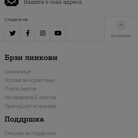
Следете нè
На почеток
Брзи линкови
Ценовници
Услови за користење
Плати сметка
Активирајте Е-сметка
Припејд регистрација
Поддршка
Секција за поддршка