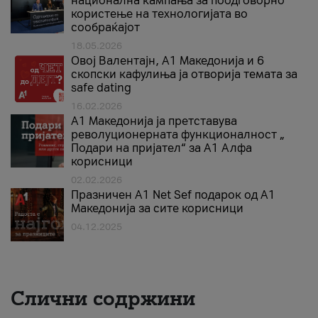
национална кампања за поодговорно
користење на технологијата во
сообраќајот
18.05.2026
Овој Валентајн, A1 Македонија и 6
скопски кафулиња ја отворија темата за
safe dating
16.02.2026
А1 Македонија ја претставува
револуционерната функционалност „
Подари на пријател“ за А1 Алфа
корисници
02.02.2026
Празничен A1 Net Sеf подарок од А1
Македонија за сите корисници
04.12.2025
Слични содржини