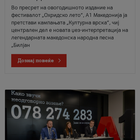
Во пресрет на овогодишното издание на
фестивалот „Охридско лето“, А1 Македонија ја
претстави кампањата „Културна врска“, чиј
централен дел е новата џез-интерпретација на
легендарната македонска народна песна
„Билјан
Дознај повеќе