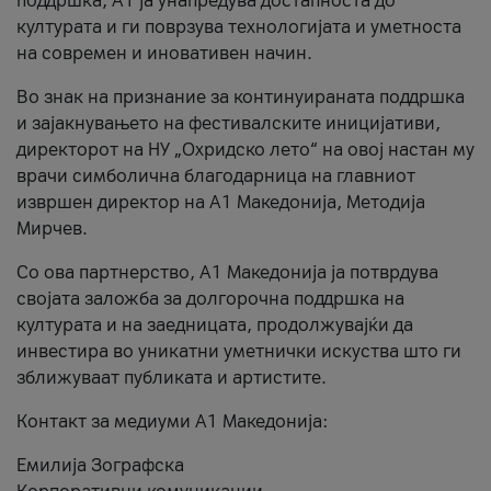
поддршка, A1 ја унапредува достапноста до
културата и ги поврзува технологијата и уметноста
на современ и иновативен начин.
Во знак на признание за континуираната поддршка
и зајакнувањето на фестивалските иницијативи,
директорот на НУ „Охридско лето“ на овој настан му
врачи симболична благодарница на главниот
извршен директор на A1 Македонија, Методија
Мирчев.
Со ова партнерство, A1 Македонија ја потврдува
својата заложба за долгорочна поддршка на
културата и на заедницата, продолжувајќи да
инвестира во уникатни уметнички искуства што ги
зближуваат публиката и артистите.
Контакт за медиуми А1 Македонија:
Емилија Зографска