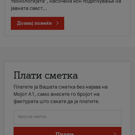
технологијата“, насочена кон подигнување на
јавната свест...
Дознај повеќе
Плати сметка
Платете ја Вашата сметка без најава на
Мојот А1, само внесете го бројот на
фактурата што сакате да ја платите.
Број на сметка
Плати