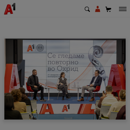
МК
EN
SQ
Приватни
Деловни
Поддршка
Надополни кредит
Плати сметка