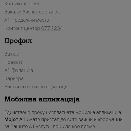
Контакт форма
Закажи бизнис состанок
A1 Продажни места
Контакт центар
077 1234
Профил
За нас
Новости
А1 Групација
Кариера
Заштита на лични податоци
Мобилна апликација
Единствено преку бесплатната мобилна апликација
Мојот A1
имате пристап до сите важни информации
за Вашите A1 услуги, во било кое време.