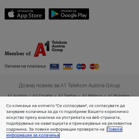
Member of
Начини на плаќање
Дознај повеќе за A1 Telekom Austria Group
A1 Austria
A1 Croatia
A1 Serbia
A1 Belarus
A1 Bulgaria
A1 Slovenia
A1 Digital
Со кликање на копчето "Се согласувам", се согласувате да
зачуваме колачиња за да го подобриме Вашето корисничко
искуство преку анализа на употребата на веб-страната,
подобрување на навигацијата и прикажување на релевантна
содржина. За повеќе информации проверете на
Повеќе
информации за колачиња