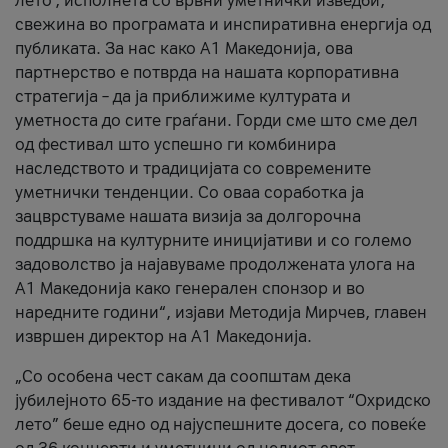
лето’, исполнета со врвни уметнички изведби,
свежина во програмата и инспиративна енергија од
публиката. За нас како A1 Македонија, ова
партнерство е потврда на нашата корпоративна
стратегија – да ја приближиме културата и
уметноста до сите граѓани. Горди сме што сме дел
од фестивал што успешно ги комбинира
наследството и традицијата со современите
уметнички тенденции. Со оваа соработка ја
зацврстуваме нашата визија за долгорочна
поддршка на културните иницијативи и со големо
задоволство ја најавуваме продолжената улога на
A1 Македонија како генерален спонзор и во
наредните години“, изјави Методија Мирчев, главен
извршен директор на A1 Македонија.
„Со особена чест сакам да соопштам дека
јубилејното 65-то издание на фестивалот “Охридско
лето” беше едно од најуспешните досега, со повеќе