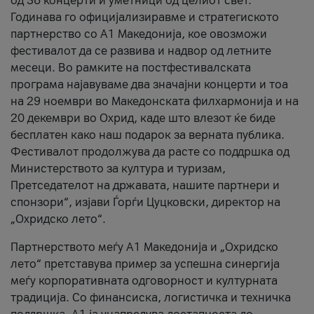
од 36 концерти и уметници од целиот свет.
Годинава го официјализиравме и стратегиското
партнерство со А1 Македонија, кое овозможи
фестивалот да се развива и надвор од летните
месеци. Во рамките на постфестивалската
програма најавуваме два значајни концерти и тоа
на 29 ноември во Македонската филхармонија и на
20 декември во Охрид, каде што влезот ќе биде
бесплатен како наш подарок за верната публика.
Фестивалот продолжува да расте со поддршка од
Министерството за култура и туризам,
Претседателот на државата, нашите партнери и
спонзори“, изјави Ѓорѓи Цуцковски, директор на
„Охридско лето“.
Партнерството меѓу A1 Македонија и „Охридско
лето“ претставува пример за успешна синергија
меѓу корпоративната одговорност и културната
традиција. Со финансиска, логистичка и техничка