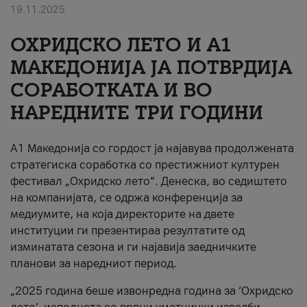
19.11.2025
За нас
ОХРИДСКО ЛЕТО И A1
#ПодобарОнлајн
МАКЕДОНИЈА ЈА ПОТВРДИЈА
СОРАБОТКАТА И ВО
НАРЕДНИТЕ ТРИ ГОДИНИ
A1 Македонија со гордост ја најавува продолжената
стратегиска соработка со престижниот културен
фестивал „Охридско лето“. Денеска, во седиштето
на компанијата, се одржа конференција за
медиумите, на која директорите на двете
институции ги презентираа резултатите од
изминатата сезона и ги најавија заедничките
планови за наредниот период.
„2025 година беше извонредна година за ‘Охридско