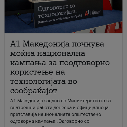
A1 Македонија почнува
моќна национална
кампања за поодговорно
користење на
технологијата во
сообраќајот
A1 Македонија заедно со Министерството за
внатрешни работи денеска и официјално ја
претставија националната општествено
одговорна кампања „Одговорно со