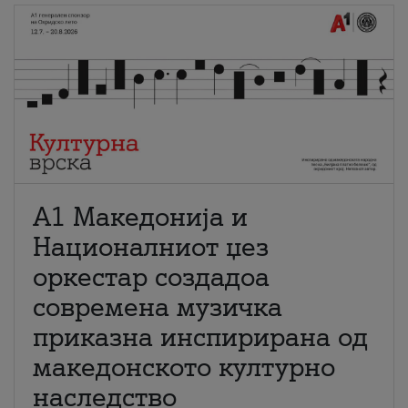
А1 Македонија и
Националниот џез
оркестар создадоа
современа музичка
приказна инспирирана од
македонското културно
наследство