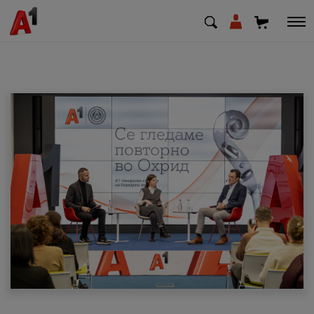
МК
EN
SQ
Приватни
Деловни
Поддршка
Надополни кредит
Плати сметка