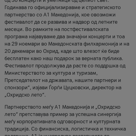
од 36 концерти и уметници од целиот свет.
Годинава го официјализиравме и стратегиското
партнерство со А1 Македонија, кое овозможи
фестивалот да се развива и надвор од летните
месеци. Во рамките на постфестивалската
програма најавуваме два значајни концерти и тоа
на 29 ноември во Македонската филхармонија и на
20 декември во Охрид, каде што влезот ќе биде
бесплатен како наш подарок за верната публика.
Фестивалот продолжува да расте со поддршка од
Министерството за култура и туризам,
Претседателот на државата, нашите партнери и
спонзори“, изјави Ѓорѓи Цуцковски, директор на
„Охридско лето“.
Партнерството меѓу A1 Македонија и „Охридско
лето“ претставува пример за успешна синергија
меѓу корпоративната одговорност и културната
традиција. Со финансиска, логистичка и техничка