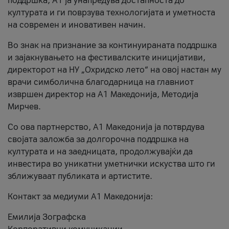
поддршка, A1 ја унапредува достапноста до
културата и ги поврзува технологијата и уметноста
на современ и иновативен начин.
Во знак на признание за континуираната поддршка
и зајакнувањето на фестивалските иницијативи,
директорот на НУ „Охридско лето“ на овој настан му
врачи симболична благодарница на главниот
извршен директор на A1 Македонија, Методија
Мирчев.
Со ова партнерство, A1 Македонија ја потврдува
својата заложба за долгорочна поддршка на
културата и на заедницата, продолжувајќи да
инвестира во уникатни уметнички искуства што ги
зближуваат публиката и артистите.
Контакт за медиуми А1 Македонија:
Емилија Зографска