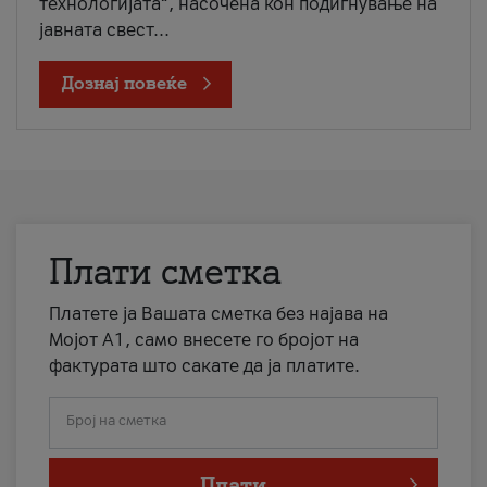
технологијата“, насочена кон подигнување на
јавната свест...
Дознај повеќе
Плати сметка
Платете ја Вашата сметка без најава на
Мојот А1, само внесете го бројот на
фактурата што сакате да ја платите.
Број на сметка
Плати