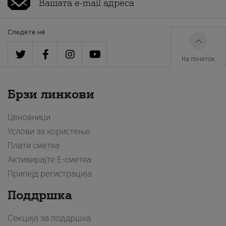
Следете нè
На почеток
Брзи линкови
Ценовници
Услови за користење
Плати сметка
Активирајте Е-сметка
Припејд регистрација
Поддршка
Секција за поддршка