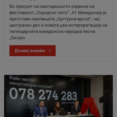
Во пресрет на овогодишното издание на
фестивалот „Охридско лето“, А1 Македонија ја
претстави кампањата „Културна врска“, чиј
централен дел е новата џез-интерпретација на
легендарната македонска народна песна
„Билјан
Дознај повеќе