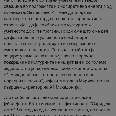
лето’, исполнета со врвни уметнички изведби,
свежина во програмата и инспиративна енергија од
публиката. За нас како A1 Македонија, ова
партнерство е потврда на нашата корпоративна
стратегија – да ја приближиме културата и
уметноста до сите граѓани. Горди сме што сме дел
од фестивал што успешно ги комбинира
наследството и традицијата со современите
уметнички тенденции. Со оваа соработка ја
зацврстуваме нашата визија за долгорочна
поддршка на културните иницијативи и со големо
задоволство ја најавуваме продолжената улога на
A1 Македонија како генерален спонзор и во
наредните години“, изјави Методија Мирчев, главен
извршен директор на A1 Македонија.
„Со особена чест сакам да соопштам дека
јубилејното 65-то издание на фестивалот “Охридско
лето” беше едно од најуспешните досега, со повеќе