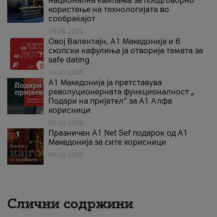
национална кампања за поодговорно
користење на технологијата во
сообраќајот
18.05.2026
Овој Валентајн, A1 Македонија и 6
скопски кафулиња ја отворија темата за
safe dating
16.02.2026
А1 Македонија ја претставува
револуционерната функционалност „
Подари на пријател“ за А1 Алфа
корисници
02.02.2026
Празничен A1 Net Sеf подарок од А1
Македонија за сите корисници
04.12.2025
Слични содржини