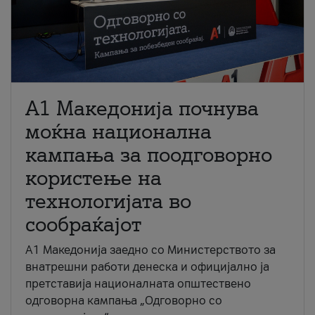
A1 Македонија почнува
моќна национална
кампања за поодговорно
користење на
технологијата во
сообраќајот
A1 Македонија заедно со Министерството за
внатрешни работи денеска и официјално ја
претставија националната општествено
одговорна кампања „Одговорно со