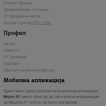
Контакт форма
Закажи бизнис состанок
A1 Продажни места
Контакт центар
077 1234
Профил
За нас
Новости
А1 Групација
Кариера
Заштита на лични податоци
Мобилна апликација
Единствено преку бесплатната мобилна апликација
Мојот A1
имате пристап до сите важни информации
за Вашите A1 услуги, во било кое време.