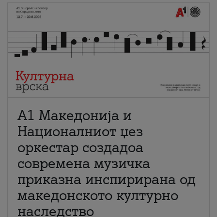
А1 Македонија и
Националниот џез
оркестар создадоа
современа музичка
приказна инспирирана од
македонското културно
наследство