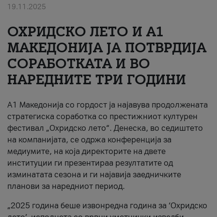
19.11.2025
За нас
ОХРИДСКО ЛЕТО И A1
#ПодобарОнлајн
МАКЕДОНИЈА ЈА ПОТВРДИЈА
СОРАБОТКАТА И ВО
НАРЕДНИТЕ ТРИ ГОДИНИ
A1 Македонија со гордост ја најавува продолжената
стратегиска соработка со престижниот културен
фестивал „Охридско лето“. Денеска, во седиштето
на компанијата, се одржа конференција за
медиумите, на која директорите на двете
институции ги презентираа резултатите од
изминатата сезона и ги најавија заедничките
планови за наредниот период.
„2025 година беше извонредна година за ‘Охридско