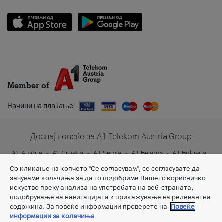
Member of
Начини на плаќање
Дознај повеќе за A1 Telekom Austria Group
A1 Austria
A1 Croatia
A1 Serbia
A1 Belarus
A1 Bulgaria
A1 Slovenia
A1 Digital
Со кликање на копчето "Се согласувам", се согласувате да
зачуваме колачиња за да го подобриме Вашето корисничко
искуство преку анализа на употребата на веб-страната,
подобрување на навигацијата и прикажување на релевантна
содржина. За повеќе информации проверете на
Повеќе
информации за колачиња