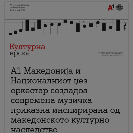
А1 Македонија и
Националниот џез
оркестар создадоа
современа музичка
приказна инспирирана од
македонското културно
наследство