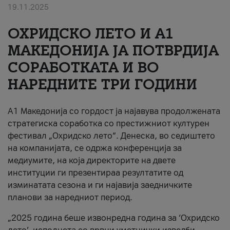
19.11.2025
За нас
ОХРИДСКО ЛЕТО И A1
#ПодобарОнлајн
МАКЕДОНИЈА ЈА ПОТВРДИЈА
СОРАБОТКАТА И ВО
НАРЕДНИТЕ ТРИ ГОДИНИ
A1 Македонија со гордост ја најавува продолжената
стратегиска соработка со престижниот културен
фестивал „Охридско лето“. Денеска, во седиштето
на компанијата, се одржа конференција за
медиумите, на која директорите на двете
институции ги презентираа резултатите од
изминатата сезона и ги најавија заедничките
планови за наредниот период.
„2025 година беше извонредна година за ‘Охридско