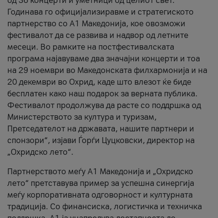
од 36 концерти и уметници од целиот свет.
Годинава го официјализиравме и стратегиското
партнерство со А1 Македонија, кое овозможи
фестивалот да се развива и надвор од летните
месеци. Во рамките на постфестивалската
програма најавуваме два значајни концерти и тоа
на 29 ноември во Македонската филхармонија и на
20 декември во Охрид, каде што влезот ќе биде
бесплатен како наш подарок за верната публика.
Фестивалот продолжува да расте со поддршка од
Министерството за култура и туризам,
Претседателот на државата, нашите партнери и
спонзори“, изјави Ѓорѓи Цуцковски, директор на
„Охридско лето“.
Партнерството меѓу A1 Македонија и „Охридско
лето“ претставува пример за успешна синергија
меѓу корпоративната одговорност и културната
традиција. Со финансиска, логистичка и техничка