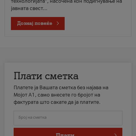
технологијата“, насочена кон подигнување на
јавната свест...
Дознај повеќе
Плати сметка
Платете ја Вашата сметка без најава на
Мојот А1, само внесете го бројот на
фактурата што сакате да ја платите.
Број на сметка
Плати