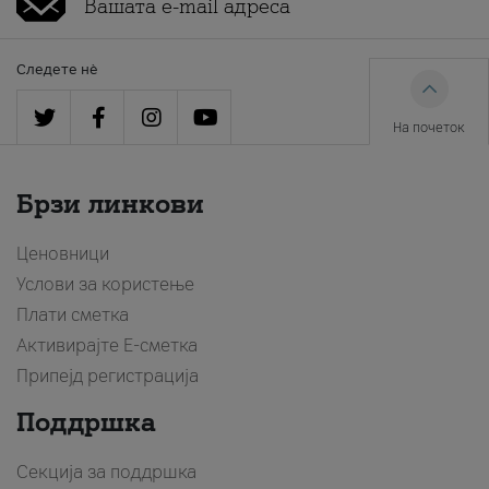
Следете нè
На почеток
Брзи линкови
Ценовници
Услови за користење
Плати сметка
Активирајте Е-сметка
Припејд регистрација
Поддршка
Секција за поддршка