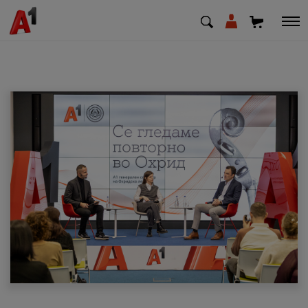
МК
EN
SQ
Приватни
Деловни
Поддршка
Надополни кредит
Плати сметка