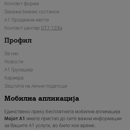
Контакт форма
Закажи бизнис состанок
A1 Продажни места
Контакт центар
077 1234
Профил
За нас
Новости
А1 Групација
Кариера
Заштита на лични податоци
Мобилна апликација
Единствено преку бесплатната мобилна апликација
Мојот A1
имате пристап до сите важни информации
за Вашите A1 услуги, во било кое време.