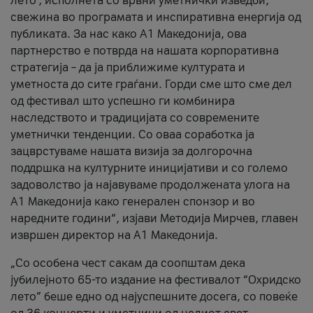
лето’, исполнета со врвни уметнички изведби,
свежина во програмата и инспиративна енергија од
публиката. За нас како A1 Македонија, ова
партнерство е потврда на нашата корпоративна
стратегија – да ја приближиме културата и
уметноста до сите граѓани. Горди сме што сме дел
од фестивал што успешно ги комбинира
наследството и традицијата со современите
уметнички тенденции. Со оваа соработка ја
зацврстуваме нашата визија за долгорочна
поддршка на културните иницијативи и со големо
задоволство ја најавуваме продолжената улога на
A1 Македонија како генерален спонзор и во
наредните години“, изјави Методија Мирчев, главен
извршен директор на A1 Македонија.
„Со особена чест сакам да соопштам дека
јубилејното 65-то издание на фестивалот “Охридско
лето” беше едно од најуспешните досега, со повеќе