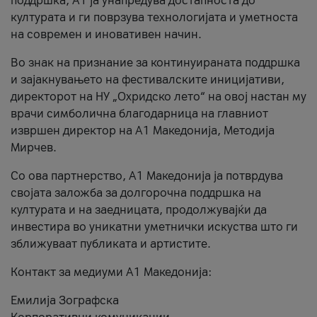
поддршка, A1 ја унапредува достапноста до
културата и ги поврзува технологијата и уметноста
на современ и иновативен начин.
Во знак на признание за континуираната поддршка
и зајакнувањето на фестивалските иницијативи,
директорот на НУ „Охридско лето“ на овој настан му
врачи симболична благодарница на главниот
извршен директор на A1 Македонија, Методија
Мирчев.
Со ова партнерство, A1 Македонија ја потврдува
својата заложба за долгорочна поддршка на
културата и на заедницата, продолжувајќи да
инвестира во уникатни уметнички искуства што ги
зближуваат публиката и артистите.
Контакт за медиуми А1 Македонија:
Емилија Зографска