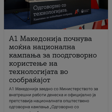
A1 Македонија почнува
моќна национална
кампања за поодговорно
користење на
технологијата во
сообраќајот
A1 Македонија заедно со Министерството за
внатрешни работи денеска и официјално ја
претставија националната општествено
одговорна кампања „Одговорно со