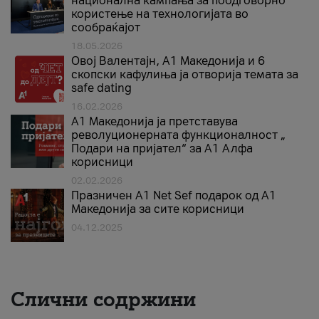
национална кампања за поодговорно
користење на технологијата во
сообраќајот
18.05.2026
Овој Валентајн, A1 Македонија и 6
скопски кафулиња ја отворија темата за
safe dating
16.02.2026
А1 Македонија ја претставува
револуционерната функционалност „
Подари на пријател“ за А1 Алфа
корисници
02.02.2026
Празничен A1 Net Sеf подарок од А1
Македонија за сите корисници
04.12.2025
Слични содржини