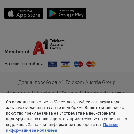
Member of
Начини на плаќање
Дознај повеќе за A1 Telekom Austria Group
A1 Austria
A1 Croatia
A1 Serbia
A1 Belarus
A1 Bulgaria
A1 Slovenia
A1 Digital
Со кликање на копчето "Се согласувам", се согласувате да
зачуваме колачиња за да го подобриме Вашето корисничко
искуство преку анализа на употребата на веб-страната,
подобрување на навигацијата и прикажување на релевантна
содржина. За повеќе информации проверете на
Повеќе
информации за колачиња