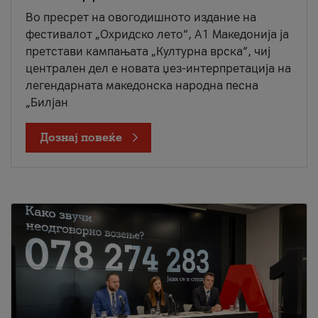
Во пресрет на овогодишното издание на
фестивалот „Охридско лето“, А1 Македонија ја
претстави кампањата „Културна врска“, чиј
централен дел е новата џез-интерпретација на
легендарната македонска народна песна
„Билјан
Дознај повеќе