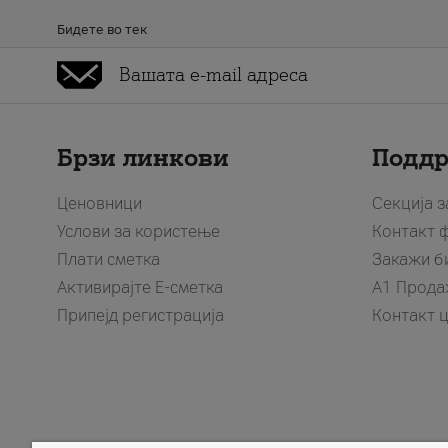
Бидете во тек
Брзи линкови
Подд
Ценовници
Секција 
Услови за користење
Контакт 
Плати сметка
Закажи б
Активирајте Е-сметка
A1 Прода
Припејд регистрација
Контакт 