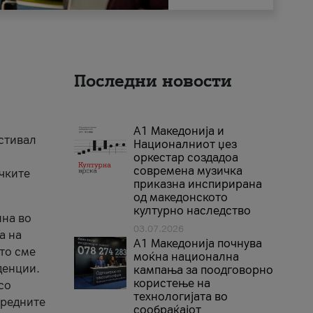
Последни новости
А1 Македонија и
естивал
Националниот џез
оркестар создадоа
современа музичка
ичките
приказна инспирирана
од македонското
културно наследство
ина во
03.07.2026
а на
A1 Македонија почнува
што сме
моќна национална
денции.
кампања за поодговорно
користење на
со
технологијата во
аредните
сообраќајот