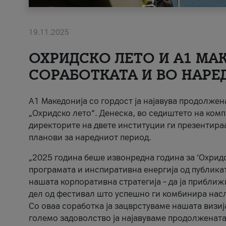
19.11.2025
ОХРИДСКО ЛЕТО И A1 МАК
СОРАБОТКАТА И ВО НАРЕ
A1 Македонија со гордост ја најавува продолже
„Охридско лето“. Денеска, во седиштето на комп
директорите на двете институции ги презентираа
планови за наредниот период.
„2025 година беше извонредна година за ‘Охридс
програмата и инспиративна енергија од публикат
нашата корпоративна стратегија – да ја приближ
дел од фестивал што успешно ги комбинира нас
Со оваа соработка ја зацврстуваме нашата визиј
големо задоволство ја најавуваме продолжената