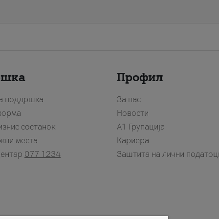
ршка
Профил
за поддршка
За нас
форма
Новости
изнис состанок
А1 Групација
жни места
Кариера
центар
077 1234
Заштита на лични податоц