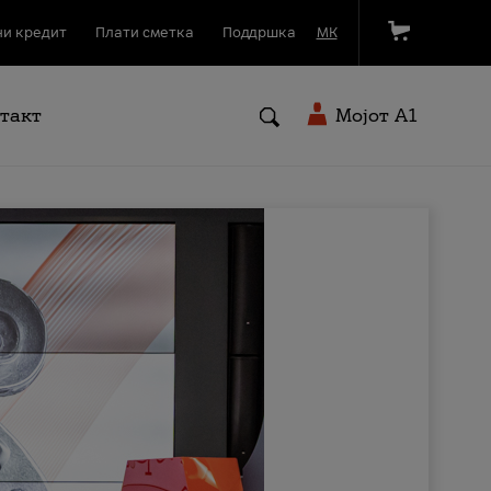
и кредит
Плати сметка
Поддршка
МК
такт
Мојот A1