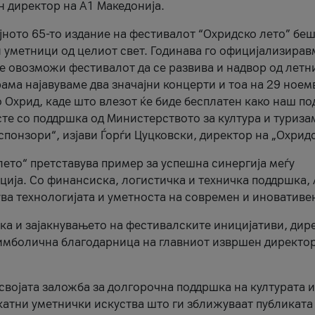
н директор на A1 Македонија.
јното 65-то издание на фестивалот “Охридско лето” беш
и уметници од целиот свет. Годинава го официјализирав
ое овозможи фестивалот да се развива и надвор од летн
ама најавуваме два значајни концерти и тоа на 29 ноем
 Охрид, каде што влезот ќе биде бесплатен како наш по
те со поддршка од Министерството за култура и туриза
понзори“, изјави Ѓорѓи Цуцковски, директор на „Охридс
лето“ претставува пример за успешна синергија меѓу
ија. Со финансиска, логистичка и техничка поддршка, 
ува технологијата и уметноста на современ и иновативе
ка и зајакнувањето на фестивалските иницијативи, дир
 симболична благодарница на главниот извршен директор
 својата заложба за долгорочна поддршка на културата и
катни уметнички искуства што ги зближуваат публиката