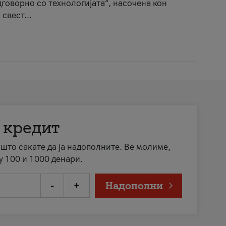
говорно со технологијата“, насочена кон
свест...
 кредит
а што сакате да ја надополните. Ве молиме,
у 100 и 1000 денари.
-
+
Надополни