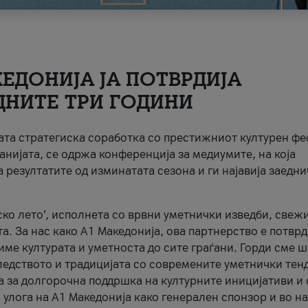
ЕДОНИЈА ЈА ПОТВРДИЈА
ДНИТЕ ТРИ ГОДИНИ
ната стратегиска соработка со престижниот културен ф
анијата, се одржа конференција за медиумите, на која
 резултатите од изминатата сезона и ги најавија заедн
ко лето’, исполнета со врвни уметнички изведби, свеж
а. За нас како A1 Македонија, ова партнерство е потврд
име културата и уметноста до сите граѓани. Горди сме 
ледството и традицијата со современите уметнички тен
а за долгорочна поддршка на културните иницијативи и 
 улога на A1 Македонија како генерален спонзор и во н