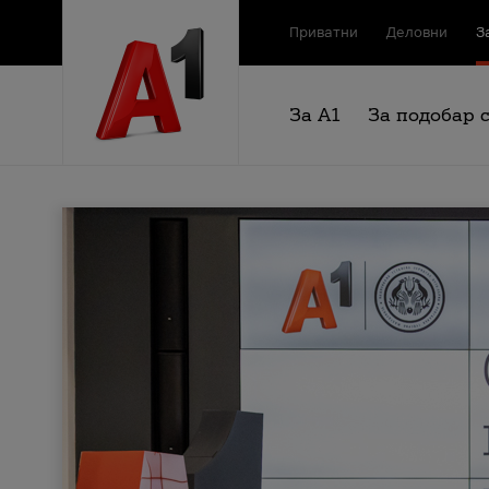
Приватни
Деловни
З
За А1
За подобар 