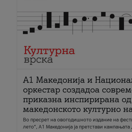
А1 Македонија и Национа
оркестар создадоа совре
приказна инспирирана од
македонското културно н
Во пресрет на овогодишното издание на фест
лето“, А1 Македонија ја претстави кампањата 