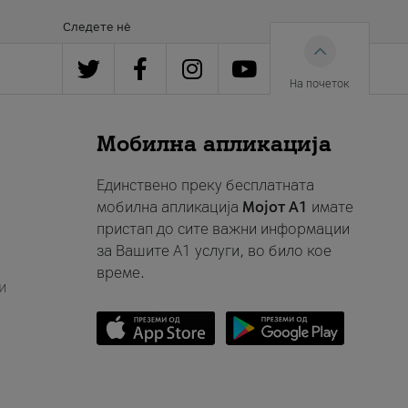
Следете нè
На почеток
Мобилна апликација
Единствено преку бесплатната
мобилна апликација
Мојот A1
имате
пристап до сите важни информации
за Вашите A1 услуги, во било кое
време.
и