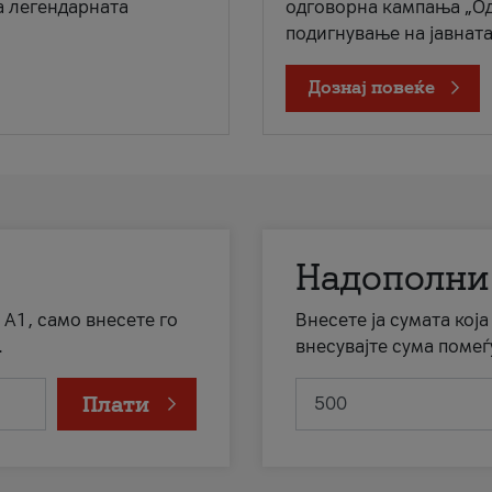
а легендарната
одговорна кампања „Од
подигнување на јавната 
Дознај повеќе
Надополни
 А1, само внесете го
Внесете ја сумата кој
.
внесувајте сума помеѓ
Плати