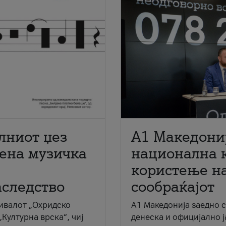
лниот џез
A1 Македони
мена музичка
национална 
користење на
аследство
сообраќајот
ивалот „Охридско
A1 Македонија заедно 
„Културна врска“, чиј
денеска и официјално 