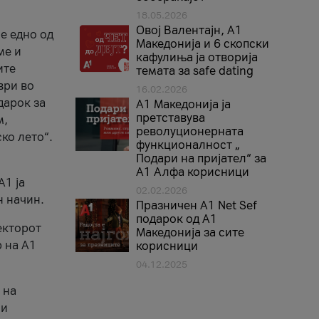
18.05.2026
Овој Валентајн, A1
е едно од
Македонија и 6 скопски
ме и
кафулиња ја отворија
ите
темата за safe dating
ври во
16.02.2026
дарок за
А1 Македонија ја
претставува
м,
револуционерната
ко лето“.
функционалност „
Подари на пријател“ за
А1 Алфа корисници
A1 ја
02.02.2026
н начин.
Празничен A1 Net Sеf
подарок од А1
екторот
Македонија за сите
 на A1
корисници
04.12.2025
 на
 и