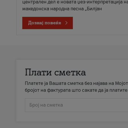
централен дел е новата џез-интерпретација н
македонска народна песна „Билјан
Дознај повеќе
Плати сметка
Платете ја Вашата сметка без најава на Мојот
бројот на фактурата што сакате да ја платите
Број на сметка