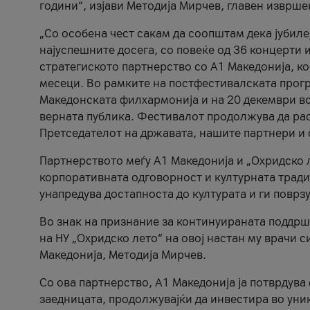
години“, изјави Методија Мирчев, главен изврше
„Со особена чест сакам да соопштам дека јубиле
најуспешните досега, со повеќе од 36 концерти 
стратегиското партнерство со А1 Македонија, к
месеци. Во рамките на постфестивалската прогр
Македонската филхармонија и на 20 декември во
верната публика. Фестивалот продолжува да рас
Претседателот на државата, нашите партнери и с
Партнерството меѓу A1 Македонија и „Охридско 
корпоративната одговорност и културната традиц
унапредува достапноста до културата и ги поврз
Во знак на признание за континуираната поддрш
на НУ „Охридско лето“ на овој настан му врачи
Македонија, Методија Мирчев.
Со ова партнерство, A1 Македонија ја потврдува
заедницата, продолжувајќи да инвестира во уни