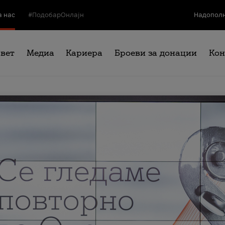
а нас
#ПодобарОнлајн
Надополн
свет
Медиа
Кариера
Броеви за донации
Кон