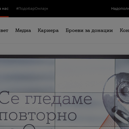
а нас
#ПодобарОнлајн
Надополн
свет
Медиа
Кариера
Броеви за донации
Кон