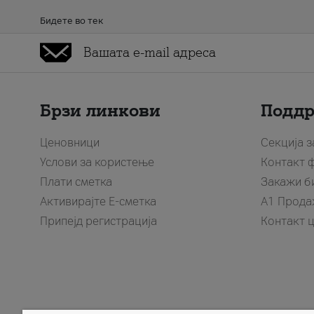
Бидете во тек
Брзи линкови
Подд
Ценовници
Секција 
Услови за користење
Контакт 
Плати сметка
Закажи б
Активирајте Е-сметка
A1 Прода
Припејд регистрација
Контакт 