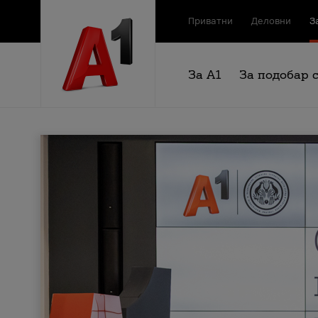
Приватни
Деловни
З
За А1
За подобар 