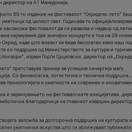
н директор на A1 Македонија.
јното 65-то издание на фестивалот “Охридско лето” беш
и уметници од целиот свет. Годинава го официјализирав
ое овозможи фестивалот да се развива и надвор од летн
ама најавуваме два значајни концерти и тоа на 29 ноем
 Охрид, каде што влезот ќе биде бесплатен како наш по
те со поддршка од Министерството за култура и туриза
понзори“, изјави Ѓорѓи Цуцковски, директор на „Охридс
лето“ претставува пример за успешна синергија меѓу
ија. Со финансиска, логистичка и техничка поддршка, 
ува технологијата и уметноста на современ и иновативе
ка и зајакнувањето на фестивалските иницијативи, дир
 симболична благодарница на главниот извршен директор
 својата заложба за долгорочна поддршка на културата и
катни уметнички искуства што ги зближуваат публиката