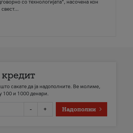
говорно со технологијата“, насочена кон
свест...
 кредит
а што сакате да ја надополните. Ве молиме,
у 100 и 1000 денари.
-
+
Надополни