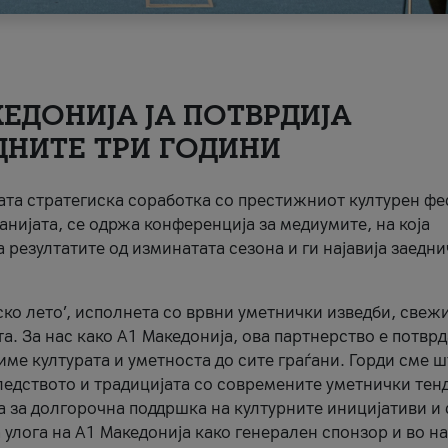
ЕДОНИЈА ЈА ПОТВРДИЈА
ДНИТЕ ТРИ ГОДИНИ
ната стратегиска соработка со престижниот културен ф
анијата, се одржа конференција за медиумите, на која
 резултатите од изминатата сезона и ги најавија заедн
ко лето’, исполнета со врвни уметнички изведби, свеж
а. За нас како A1 Македонија, ова партнерство е потврд
име културата и уметноста до сите граѓани. Горди сме 
ледството и традицијата со современите уметнички тен
а за долгорочна поддршка на културните иницијативи и 
 улога на A1 Македонија како генерален спонзор и во н