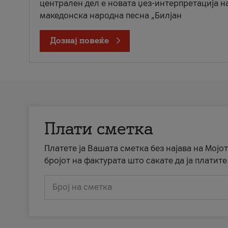
централен дел е новата џез-интерпретација н
македонска народна песна „Билјан
Дознај повеќе
Плати сметка
Платете ја Вашата сметка без најава на Мојот
бројот на фактурата што сакате да ја платите
Број на сметка