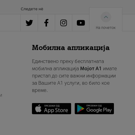
Следете нè
На почеток
Мобилна апликација
Единствено преку бесплатната
мобилна апликација
Мојот A1
имате
пристап до сите важни информации
за Вашите A1 услуги, во било кое
време.
и