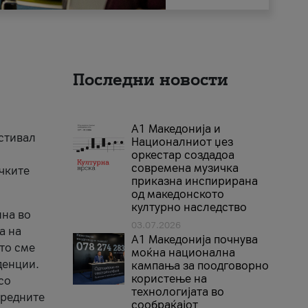
Последни новости
А1 Македонија и
естивал
Националниот џез
оркестар создадоа
современа музичка
ичките
приказна инспирирана
од македонското
културно наследство
ина во
03.07.2026
а на
A1 Македонија почнува
што сме
моќна национална
денции.
кампања за поодговорно
користење на
со
технологијата во
аредните
сообраќајот