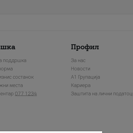
ршка
Профил
за поддршка
За нас
форма
Новости
изнис состанок
А1 Групација
жни места
Кариера
центар
077 1234
Заштита на лични податоц