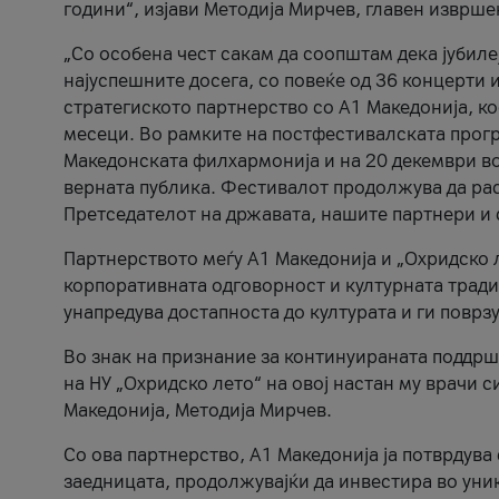
години“, изјави Методија Мирчев, главен изврше
„Со особена чест сакам да соопштам дека јубиле
најуспешните досега, со повеќе од 36 концерти 
стратегиското партнерство со А1 Македонија, к
месеци. Во рамките на постфестивалската прогр
Македонската филхармонија и на 20 декември во
верната публика. Фестивалот продолжува да рас
Претседателот на државата, нашите партнери и с
Партнерството меѓу A1 Македонија и „Охридско 
корпоративната одговорност и културната традиц
унапредува достапноста до културата и ги поврз
Во знак на признание за континуираната поддрш
на НУ „Охридско лето“ на овој настан му врачи
Македонија, Методија Мирчев.
Со ова партнерство, A1 Македонија ја потврдува
заедницата, продолжувајќи да инвестира во уни