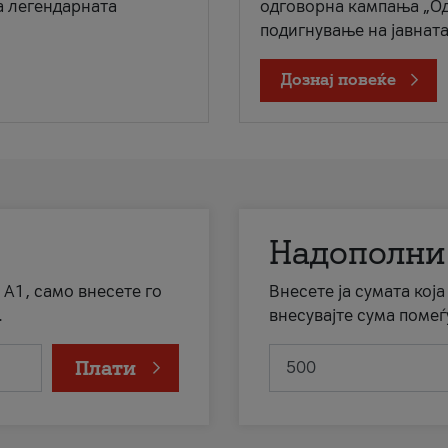
а легендарната
одговорна кампања „Од
подигнување на јавната 
Дознај повеќе
Надополни
 А1, само внесете го
Внесете ја сумата кој
.
внесувајте сума помеѓ
Плати