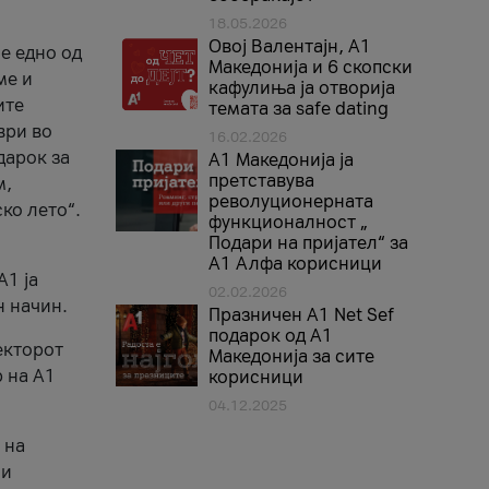
18.05.2026
Овој Валентајн, A1
е едно од
Македонија и 6 скопски
ме и
кафулиња ја отворија
ите
темата за safe dating
ври во
16.02.2026
дарок за
А1 Македонија ја
претставува
м,
револуционерната
ко лето“.
функционалност „
Подари на пријател“ за
А1 Алфа корисници
A1 ја
02.02.2026
н начин.
Празничен A1 Net Sеf
подарок од А1
екторот
Македонија за сите
 на A1
корисници
04.12.2025
 на
 и