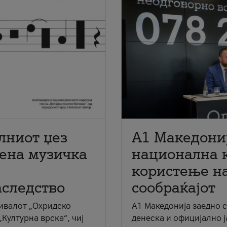
лниот џез
A1 Македони
мена музичка
национална 
користење на
аследство
сообраќајот
ивалот „Охридско
A1 Македонија заедно 
„Културна врска“, чиј
денеска и официјално 