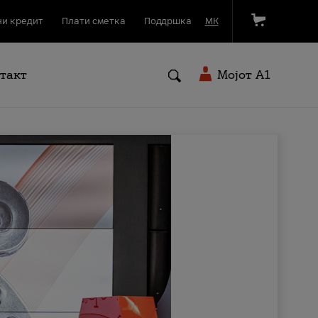
и кредит
Плати сметка
Поддршка
МК
такт
Мојот A1