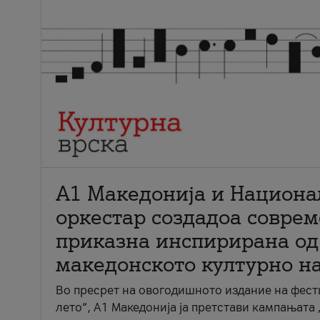
А1 Македонија и Национа
оркестар создадоа совре
приказна инспирирана од
македонското културно н
Во пресрет на овогодишното издание на фест
лето“, А1 Македонија ја претстави кампањата 