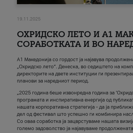
19.11.2025
ОХРИДСКО ЛЕТО И A1 МАК
СОРАБОТКАТА И ВО НАРЕ
A1 Македонија со гордост ја најавува продолже
„Охридско лето“. Денеска, во седиштето на комп
директорите на двете институции ги презентираа
планови за наредниот период.
„2025 година беше извонредна година за ‘Охридс
програмата и инспиративна енергија од публикат
нашата корпоративна стратегија – да ја приближ
дел од фестивал што успешно ги комбинира нас
Со оваа соработка ја зацврстуваме нашата визиј
големо задоволство ја најавуваме продолжената