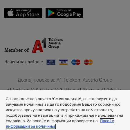
Member of
Начини на плаќање
Дознај повеќе за A1 Telekom Austria Group
A1 Austria
A1 Croatia
A1 Serbia
A1 Belarus
A1 Bulgaria
A1 Slovenia
A1 Digital
Со кликање на копчето "Се согласувам", се согласувате да
зачуваме колачиња за да го подобриме Вашето корисничко
искуство преку анализа на употребата на веб-страната,
подобрување на навигацијата и прикажување на релевантна
содржина. За повеќе информации проверете на
Повеќе
информации за колачиња