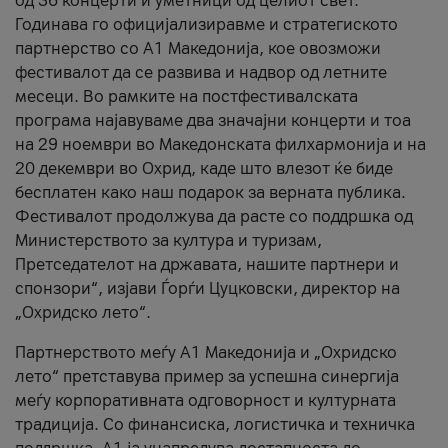
од 36 концерти и уметници од целиот свет.
Годинава го официјализиравме и стратегиското
партнерство со А1 Македонија, кое овозможи
фестивалот да се развива и надвор од летните
месеци. Во рамките на постфестивалската
програма најавуваме два значајни концерти и тоа
на 29 ноември во Македонската филхармонија и на
20 декември во Охрид, каде што влезот ќе биде
бесплатен како наш подарок за верната публика.
Фестивалот продолжува да расте со поддршка од
Министерството за култура и туризам,
Претседателот на државата, нашите партнери и
спонзори“, изјави Ѓорѓи Цуцковски, директор на
„Охридско лето“.
Партнерството меѓу A1 Македонија и „Охридско
лето“ претставува пример за успешна синергија
меѓу корпоративната одговорност и културната
традиција. Со финансиска, логистичка и техничка