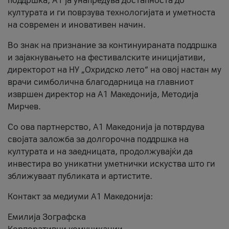
поддршка, A1 ја унапредува достапноста до
културата и ги поврзува технологијата и уметноста
на современ и иновативен начин.
Во знак на признание за континуираната поддршка
и зајакнувањето на фестивалските иницијативи,
директорот на НУ „Охридско лето“ на овој настан му
врачи симболична благодарница на главниот
извршен директор на A1 Македонија, Методија
Мирчев.
Со ова партнерство, A1 Македонија ја потврдува
својата заложба за долгорочна поддршка на
културата и на заедницата, продолжувајќи да
инвестира во уникатни уметнички искуства што ги
зближуваат публиката и артистите.
Контакт за медиуми А1 Македонија:
Емилија Зографска