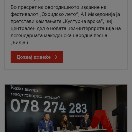
Во пресрет на овогодишното издание на
фестивалот „Охридско лето“, А1 Македонија ја
претстави кампањата „Културна врска“, чиј
централен дел е новата џез-интерпретација на
легендарната македонска народна песна
„Билјан
Дознај повеќе