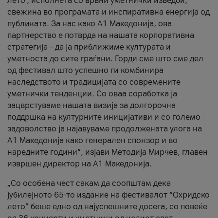
лето’, исполнета со врвни уметнички изведби,
свежина во програмата и инспиративна енергија од
публиката. За нас како A1 Македонија, ова
партнерство е потврда на нашата корпоративна
стратегија – да ја приближиме културата и
уметноста до сите граѓани. Горди сме што сме дел
од фестивал што успешно ги комбинира
наследството и традицијата со современите
уметнички тенденции. Со оваа соработка ја
зацврстуваме нашата визија за долгорочна
поддршка на културните иницијативи и со големо
задоволство ја најавуваме продолжената улога на
A1 Македонија како генерален спонзор и во
наредните години“, изјави Методија Мирчев, главен
извршен директор на A1 Македонија.
„Со особена чест сакам да соопштам дека
јубилејното 65-то издание на фестивалот “Охридско
лето” беше едно од најуспешните досега, со повеќе