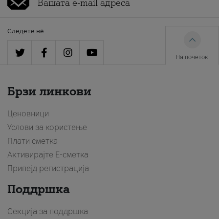
Следете нè
На почеток
Брзи линкови
Ценовници
Услови за користење
Плати сметка
Активирајте Е-сметка
Припејд регистрација
Поддршка
Секција за поддршка