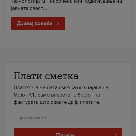
технологијата“, насочена кон подигнување на
јавната свест...
Дознај повеќе
Плати сметка
Платете ја Вашата сметка без најава на
Мојот А1, само внесете го бројот на
фактурата што сакате да ја платите.
Број на сметка
Плати