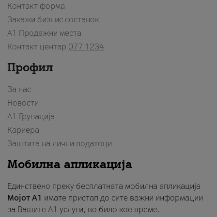
Контакт форма
Закажи бизнис состанок
A1 Продажни места
Контакт центар
077 1234
Профил
За нас
Новости
А1 Групација
Кариера
Заштита на лични податоци
Мобилна апликација
Единствено преку бесплатната мобилна апликација
Мојот A1
имате пристап до сите важни информации
за Вашите A1 услуги, во било кое време.