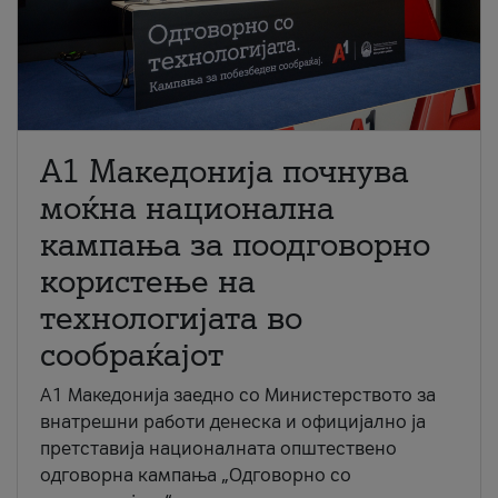
A1 Македонија почнува
моќна национална
кампања за поодговорно
користење на
технологијата во
сообраќајот
A1 Македонија заедно со Министерството за
внатрешни работи денеска и официјално ја
претставија националната општествено
одговорна кампања „Одговорно со