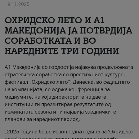
19.11.2025
За нас
ОХРИДСКО ЛЕТО И A1
#ПодобарОнлајн
МАКЕДОНИЈА ЈА ПОТВРДИЈА
СОРАБОТКАТА И ВО
НАРЕДНИТЕ ТРИ ГОДИНИ
A1 Македонија со гордост ја најавува продолжената
стратегиска соработка со престижниот културен
фестивал „Охридско лето“. Денеска, во седиштето
на компанијата, се одржа конференција за
медиумите, на која директорите на двете
институции ги презентираа резултатите од
изминатата сезона и ги најавија заедничките
планови за наредниот период.
„2025 година беше извонредна година за ‘Охридско