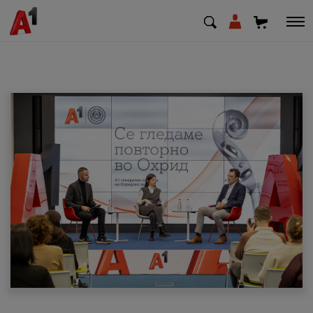
МК
EN
SQ
Приватни
Деловни
Поддршка
Надополни кредит
Плати сметка