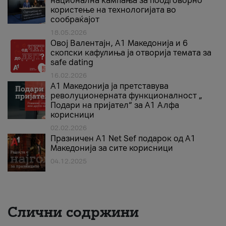
национална кампања за поодговорно
користење на технологијата во
сообраќајот
18.05.2026
Овој Валентајн, A1 Македонија и 6
скопски кафулиња ја отворија темата за
safe dating
16.02.2026
А1 Македонија ја претставува
револуционерната функционалност „
Подари на пријател“ за А1 Алфа
корисници
02.02.2026
Празничен A1 Net Sеf подарок од А1
Македонија за сите корисници
04.12.2025
Слични содржини