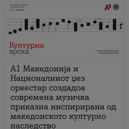
А1 Македонија и
Националниот џез
оркестар создадоа
современа музичка
приказна инспирирана од
македонското културно
наследство