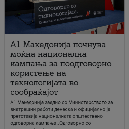
A1 Македонија почнува
моќна национална
кампања за поодговорно
користење на
технологијата во
сообраќајот
A1 Македонија заедно со Министерството за
внатрешни работи денеска и официјално ја
претставија националната општествено
одговорна кампања „Одговорно со