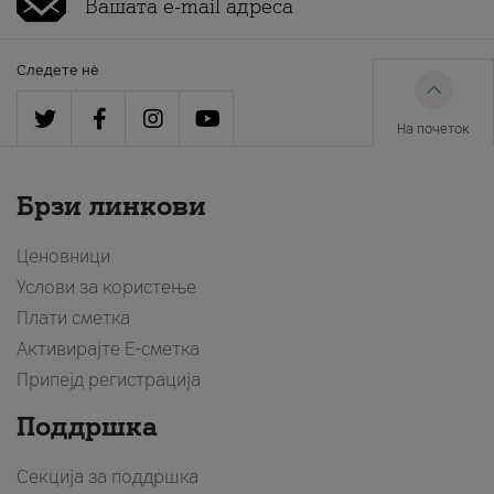
Следете нè
На почеток
Брзи линкови
Ценовници
Услови за користење
Плати сметка
Активирајте Е-сметка
Припејд регистрација
Поддршка
Секција за поддршка