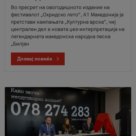
Во пресрет на овогодишното издание на
фестивалот „Охридско лето“, А1 Македонија ја
претстави кампањата „Културна врска“, чиј
централен дел е новата џез-интерпретација на
легендарната македонска народна песна
„Билјан
Дознај повеќе