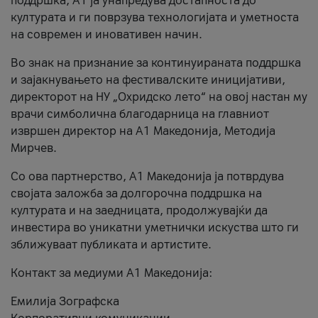
поддршка, A1 ја унапредува достапноста до
културата и ги поврзува технологијата и уметноста
на современ и иновативен начин.
Во знак на признание за континуираната поддршка
и зајакнувањето на фестивалските иницијативи,
директорот на НУ „Охридско лето“ на овој настан му
врачи симболична благодарница на главниот
извршен директор на A1 Македонија, Методија
Мирчев.
Со ова партнерство, A1 Македонија ја потврдува
својата заложба за долгорочна поддршка на
културата и на заедницата, продолжувајќи да
инвестира во уникатни уметнички искуства што ги
зближуваат публиката и артистите.
Контакт за медиуми А1 Македонија:
Емилија Зографска