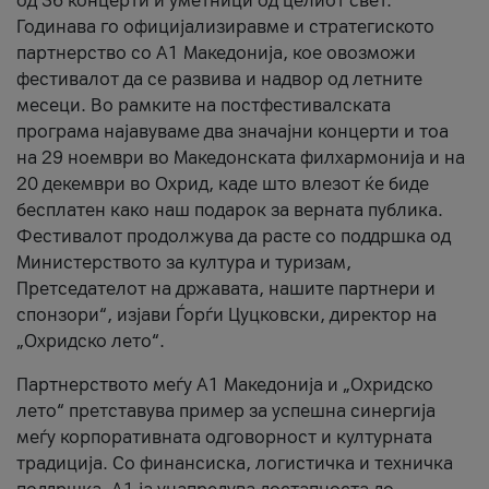
од 36 концерти и уметници од целиот свет.
Годинава го официјализиравме и стратегиското
партнерство со А1 Македонија, кое овозможи
фестивалот да се развива и надвор од летните
месеци. Во рамките на постфестивалската
програма најавуваме два значајни концерти и тоа
на 29 ноември во Македонската филхармонија и на
20 декември во Охрид, каде што влезот ќе биде
бесплатен како наш подарок за верната публика.
Фестивалот продолжува да расте со поддршка од
Министерството за култура и туризам,
Претседателот на државата, нашите партнери и
спонзори“, изјави Ѓорѓи Цуцковски, директор на
„Охридско лето“.
Партнерството меѓу A1 Македонија и „Охридско
лето“ претставува пример за успешна синергија
меѓу корпоративната одговорност и културната
традиција. Со финансиска, логистичка и техничка