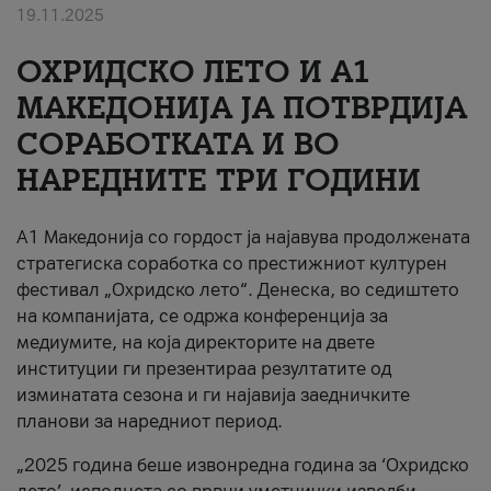
19.11.2025
За нас
ОХРИДСКО ЛЕТО И A1
#ПодобарОнлајн
МАКЕДОНИЈА ЈА ПОТВРДИЈА
СОРАБОТКАТА И ВО
НАРЕДНИТЕ ТРИ ГОДИНИ
A1 Македонија со гордост ја најавува продолжената
стратегиска соработка со престижниот културен
фестивал „Охридско лето“. Денеска, во седиштето
на компанијата, се одржа конференција за
медиумите, на која директорите на двете
институции ги презентираа резултатите од
изминатата сезона и ги најавија заедничките
планови за наредниот период.
„2025 година беше извонредна година за ‘Охридско