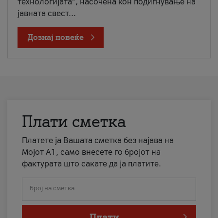
технологијата“, насочена кон подигнување на
јавната свест...
Дознај повеќе
Плати сметка
Платете ја Вашата сметка без најава на
Мојот А1, само внесете го бројот на
фактурата што сакате да ја платите.
Број на сметка
Плати