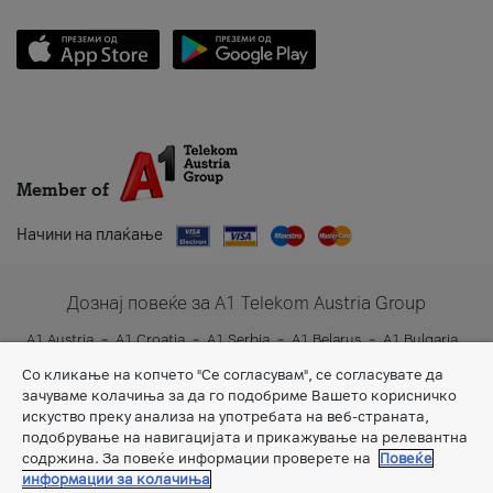
Member of
Начини на плаќање
Дознај повеќе за A1 Telekom Austria Group
A1 Austria
A1 Croatia
A1 Serbia
A1 Belarus
A1 Bulgaria
A1 Slovenia
A1 Digital
Со кликање на копчето "Се согласувам", се согласувате да
зачуваме колачиња за да го подобриме Вашето корисничко
искуство преку анализа на употребата на веб-страната,
подобрување на навигацијата и прикажување на релевантна
содржина. За повеќе информации проверете на
Повеќе
информации за колачиња