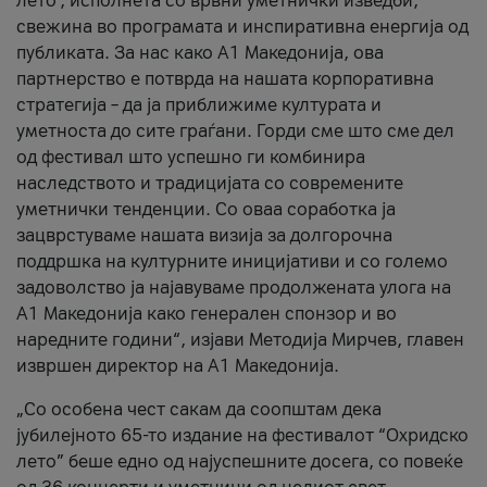
лето’, исполнета со врвни уметнички изведби,
свежина во програмата и инспиративна енергија од
публиката. За нас како A1 Македонија, ова
партнерство е потврда на нашата корпоративна
стратегија – да ја приближиме културата и
уметноста до сите граѓани. Горди сме што сме дел
од фестивал што успешно ги комбинира
наследството и традицијата со современите
уметнички тенденции. Со оваа соработка ја
зацврстуваме нашата визија за долгорочна
поддршка на културните иницијативи и со големо
задоволство ја најавуваме продолжената улога на
A1 Македонија како генерален спонзор и во
наредните години“, изјави Методија Мирчев, главен
извршен директор на A1 Македонија.
„Со особена чест сакам да соопштам дека
јубилејното 65-то издание на фестивалот “Охридско
лето” беше едно од најуспешните досега, со повеќе