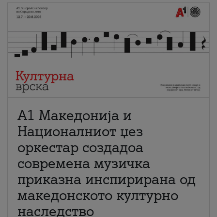
А1 Македонија и
Националниот џез
оркестар создадоа
современа музичка
приказна инспирирана од
македонското културно
наследство