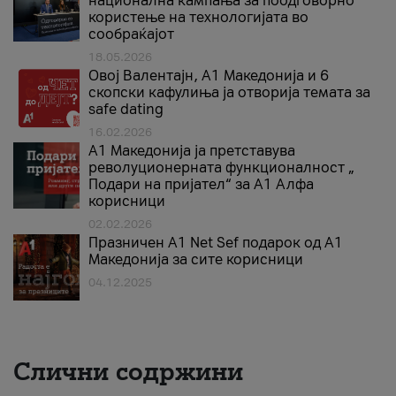
национална кампања за поодговорно
користење на технологијата во
сообраќајот
18.05.2026
Овој Валентајн, A1 Македонија и 6
скопски кафулиња ја отворија темата за
safe dating
16.02.2026
А1 Македонија ја претставува
револуционерната функционалност „
Подари на пријател“ за А1 Алфа
корисници
02.02.2026
Празничен A1 Net Sеf подарок од А1
Македонија за сите корисници
04.12.2025
Слични содржини