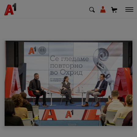
МК
EN
SQ
Приватни
Деловни
Поддршка
Надополни кредит
Плати сметка