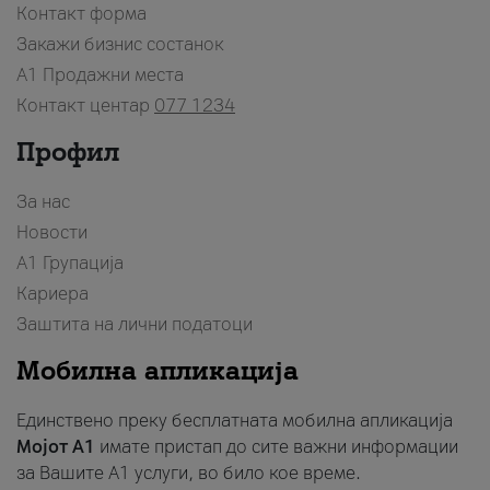
Контакт форма
Закажи бизнис состанок
A1 Продажни места
Контакт центар
077 1234
Профил
За нас
Новости
А1 Групација
Кариера
Заштита на лични податоци
Мобилна апликација
Единствено преку бесплатната мобилна апликација
Мојот A1
имате пристап до сите важни информации
за Вашите A1 услуги, во било кое време.