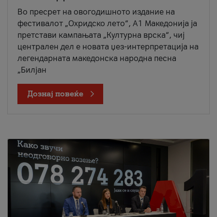
Во пресрет на овогодишното издание на
фестивалот „Охридско лето“, А1 Македонија ја
претстави кампањата „Културна врска“, чиј
централен дел е новата џез-интерпретација на
легендарната македонска народна песна
„Билјан
Дознај повеќе