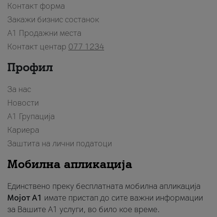
Контакт форма
Закажи бизнис состанок
A1 Продажни места
Контакт центар
077 1234
Профил
За нас
Новости
А1 Групација
Кариера
Заштита на лични податоци
Мобилна апликација
Единствено преку бесплатната мобилна апликација
Мојот A1
имате пристап до сите важни информации
за Вашите A1 услуги, во било кое време.