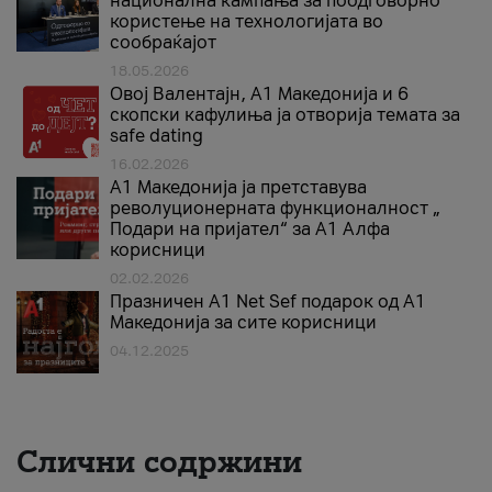
национална кампања за поодговорно
користење на технологијата во
сообраќајот
18.05.2026
Овој Валентајн, A1 Македонија и 6
скопски кафулиња ја отворија темата за
safe dating
16.02.2026
А1 Македонија ја претставува
револуционерната функционалност „
Подари на пријател“ за А1 Алфа
корисници
02.02.2026
Празничен A1 Net Sеf подарок од А1
Македонија за сите корисници
04.12.2025
Слични содржини