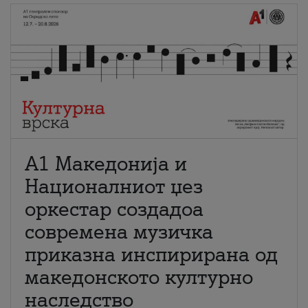
А1 Македонија и
Националниот џез
оркестар создадоа
современа музичка
приказна инспирирана од
македонското културно
наследство