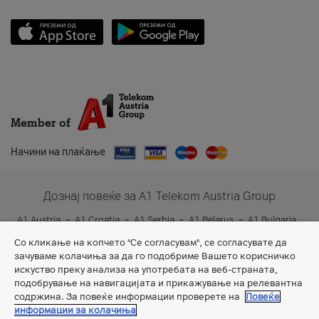
Member of
Начини на плаќање
Дознај повеќе за A1 Telekom Austria Group
A1 Austria
A1 Croatia
A1 Serbia
A1 Belarus
A1 Bulgaria
A1 Slovenia
A1 Digital
Со кликање на копчето "Се согласувам", се согласувате да
зачуваме колачиња за да го подобриме Вашето корисничко
искуство преку анализа на употребата на веб-страната,
подобрување на навигацијата и прикажување на релевантна
содржина. За повеќе информации проверете на
Повеќе
информации за колачиња