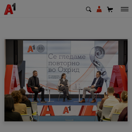
МК
EN
SQ
Приватни
Деловни
Поддршка
Надополни кредит
Плати сметка