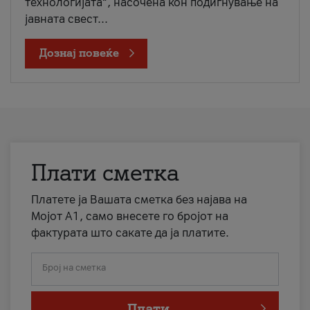
технологијата“, насочена кон подигнување на
јавната свест...
Дознај повеќе
Плати сметка
Платете ја Вашата сметка без најава на
Мојот А1, само внесете го бројот на
фактурата што сакате да ја платите.
Број на сметка
Плати