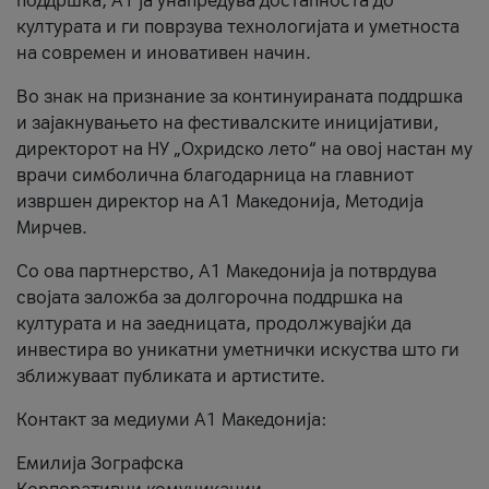
поддршка, A1 ја унапредува достапноста до
културата и ги поврзува технологијата и уметноста
на современ и иновативен начин.
Во знак на признание за континуираната поддршка
и зајакнувањето на фестивалските иницијативи,
директорот на НУ „Охридско лето“ на овој настан му
врачи симболична благодарница на главниот
извршен директор на A1 Македонија, Методија
Мирчев.
Со ова партнерство, A1 Македонија ја потврдува
својата заложба за долгорочна поддршка на
културата и на заедницата, продолжувајќи да
инвестира во уникатни уметнички искуства што ги
зближуваат публиката и артистите.
Контакт за медиуми А1 Македонија:
Емилија Зографска