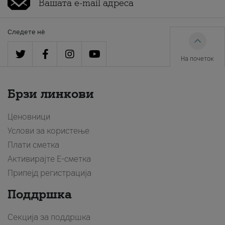
Следете нè
На почеток
Брзи линкови
Ценовници
Услови за користење
Плати сметка
Активирајте Е-сметка
Припејд регистрација
Поддршка
Секција за поддршка