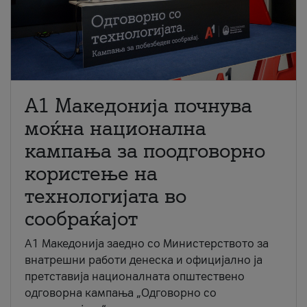
A1 Македонија почнува
моќна национална
кампања за поодговорно
користење на
технологијата во
сообраќајот
A1 Македонија заедно со Министерството за
внатрешни работи денеска и официјално ја
претставија националната општествено
одговорна кампања „Одговорно со