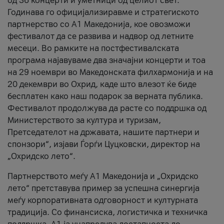
од 36 концерти и уметници од целиот свет.
Годинава го официјализиравме и стратегиското
партнерство со А1 Македонија, кое овозможи
фестивалот да се развива и надвор од летните
месеци. Во рамките на постфестивалската
програма најавуваме два значајни концерти и тоа
на 29 ноември во Македонската филхармонија и на
20 декември во Охрид, каде што влезот ќе биде
бесплатен како наш подарок за верната публика.
Фестивалот продолжува да расте со поддршка од
Министерството за култура и туризам,
Претседателот на државата, нашите партнери и
спонзори“, изјави Ѓорѓи Цуцковски, директор на
„Охридско лето“.
Партнерството меѓу A1 Македонија и „Охридско
лето“ претставува пример за успешна синергија
меѓу корпоративната одговорност и културната
традиција. Со финансиска, логистичка и техничка