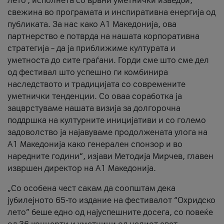
лето’, исполнета со врвни уметнички изведби,
свежина во програмата и инспиративна енергија од
публиката. За нас како A1 Македонија, ова
партнерство е потврда на нашата корпоративна
стратегија – да ја приближиме културата и
уметноста до сите граѓани. Горди сме што сме дел
од фестивал што успешно ги комбинира
наследството и традицијата со современите
уметнички тенденции. Со оваа соработка ја
зацврстуваме нашата визија за долгорочна
поддршка на културните иницијативи и со големо
задоволство ја најавуваме продолжената улога на
A1 Македонија како генерален спонзор и во
наредните години“, изјави Методија Мирчев, главен
извршен директор на A1 Македонија.
„Со особена чест сакам да соопштам дека
јубилејното 65-то издание на фестивалот “Охридско
лето” беше едно од најуспешните досега, со повеќе