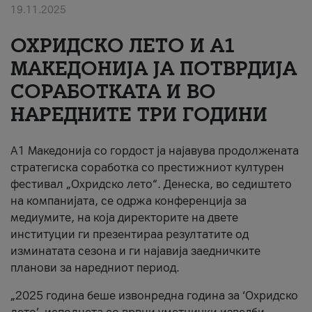
19.11.2025
За нас
ОХРИДСКО ЛЕТО И A1
#ПодобарОнлајн
МАКЕДОНИЈА ЈА ПОТВРДИЈА
СОРАБОТКАТА И ВО
НАРЕДНИТЕ ТРИ ГОДИНИ
A1 Македонија со гордост ја најавува продолжената
стратегиска соработка со престижниот културен
фестивал „Охридско лето“. Денеска, во седиштето
на компанијата, се одржа конференција за
медиумите, на која директорите на двете
институции ги презентираа резултатите од
изминатата сезона и ги најавија заедничките
планови за наредниот период.
„2025 година беше извонредна година за ‘Охридско