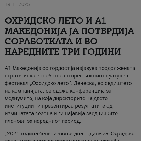
19.11.2025
За нас
ОХРИДСКО ЛЕТО И A1
#ПодобарОнлајн
МАКЕДОНИЈА ЈА ПОТВРДИЈА
СОРАБОТКАТА И ВО
НАРЕДНИТЕ ТРИ ГОДИНИ
A1 Македонија со гордост ја најавува продолжената
стратегиска соработка со престижниот културен
фестивал „Охридско лето“. Денеска, во седиштето
на компанијата, се одржа конференција за
медиумите, на која директорите на двете
институции ги презентираа резултатите од
изминатата сезона и ги најавија заедничките
планови за наредниот период.
„2025 година беше извонредна година за ‘Охридско