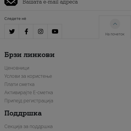
Следете нè
На почеток
Брзи линкови
Ценовници
Услови за користење
Плати сметка
Активирајте Е-сметка
Припејд регистрација
Поддршка
Секција за поддршка