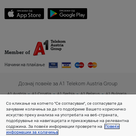
Member of
Начини на плаќање
Дознај повеќе за A1 Telekom Austria Group
A1 Austria
A1 Croatia
A1 Serbia
A1 Belarus
A1 Bulgaria
A1 Slovenia
A1 Digital
Со кликање на копчето "Се согласувам", се согласувате да
зачуваме колачиња за да го подобриме Вашето корисничко
искуство преку анализа на употребата на веб-страната,
подобрување на навигацијата и прикажување на релевантна
содржина. За повеќе информации проверете на
Повеќе
информации за колачиња