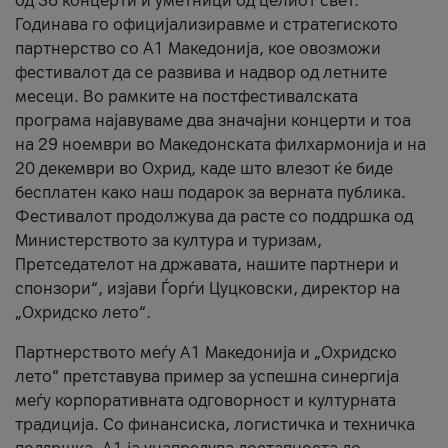
од 36 концерти и уметници од целиот свет.
Годинава го официјализиравме и стратегиското
партнерство со А1 Македонија, кое овозможи
фестивалот да се развива и надвор од летните
месеци. Во рамките на постфестивалската
програма најавуваме два значајни концерти и тоа
на 29 ноември во Македонската филхармонија и на
20 декември во Охрид, каде што влезот ќе биде
бесплатен како наш подарок за верната публика.
Фестивалот продолжува да расте со поддршка од
Министерството за култура и туризам,
Претседателот на државата, нашите партнери и
спонзори“, изјави Ѓорѓи Цуцковски, директор на
„Охридско лето“.
Партнерството меѓу A1 Македонија и „Охридско
лето“ претставува пример за успешна синергија
меѓу корпоративната одговорност и културната
традиција. Со финансиска, логистичка и техничка