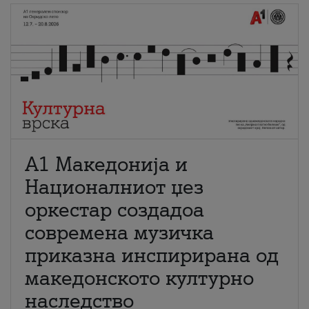
А1 Македонија и
Националниот џез
оркестар создадоа
современа музичка
приказна инспирирана од
македонското културно
наследство