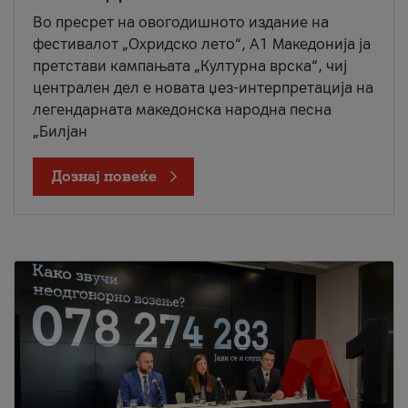
Во пресрет на овогодишното издание на
фестивалот „Охридско лето“, А1 Македонија ја
претстави кампањата „Културна врска“, чиј
централен дел е новата џез-интерпретација на
легендарната македонска народна песна
„Билјан
Дознај повеќе