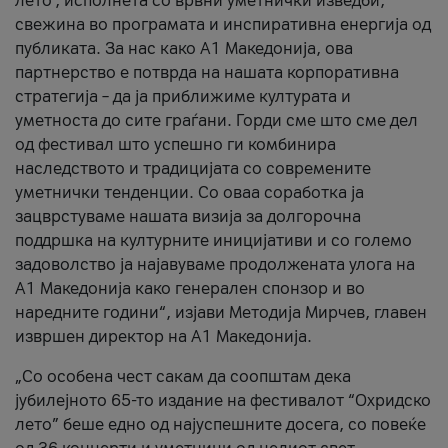
лето’, исполнета со врвни уметнички изведби,
свежина во програмата и инспиративна енергија од
публиката. За нас како A1 Македонија, ова
партнерство е потврда на нашата корпоративна
стратегија – да ја приближиме културата и
уметноста до сите граѓани. Горди сме што сме дел
од фестивал што успешно ги комбинира
наследството и традицијата со современите
уметнички тенденции. Со оваа соработка ја
зацврстуваме нашата визија за долгорочна
поддршка на културните иницијативи и со големо
задоволство ја најавуваме продолжената улога на
A1 Македонија како генерален спонзор и во
наредните години“, изјави Методија Мирчев, главен
извршен директор на A1 Македонија.
„Со особена чест сакам да соопштам дека
јубилејното 65-то издание на фестивалот “Охридско
лето” беше едно од најуспешните досега, со повеќе