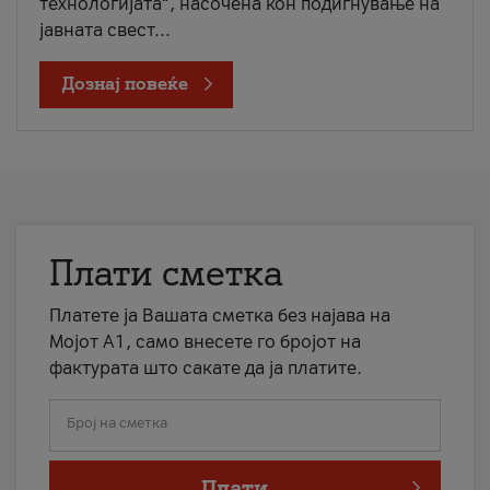
технологијата“, насочена кон подигнување на
јавната свест...
Дознај повеќе
Плати сметка
Платете ја Вашата сметка без најава на
Мојот А1, само внесете го бројот на
фактурата што сакате да ја платите.
Број на сметка
Плати