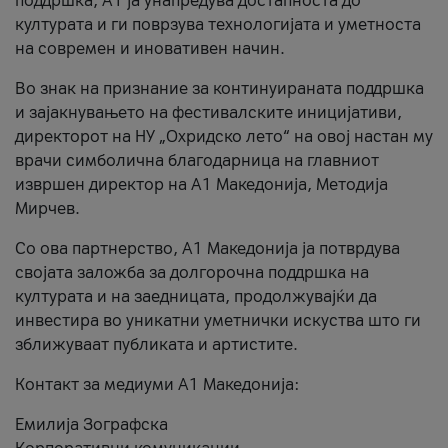
поддршка, A1 ја унапредува достапноста до
културата и ги поврзува технологијата и уметноста
на современ и иновативен начин.
Во знак на признание за континуираната поддршка
и зајакнувањето на фестивалските иницијативи,
директорот на НУ „Охридско лето“ на овој настан му
врачи симболична благодарница на главниот
извршен директор на A1 Македонија, Методија
Мирчев.
Со ова партнерство, A1 Македонија ја потврдува
својата заложба за долгорочна поддршка на
културата и на заедницата, продолжувајќи да
инвестира во уникатни уметнички искуства што ги
зближуваат публиката и артистите.
Контакт за медиуми А1 Македонија:
Емилија Зографска