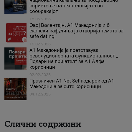
национална кампања за поодговорно
користење на технологијата во
сообраќајот
18.05.2026
Овој Валентајн, A1 Македонија и 6
скопски кафулиња ја отворија темата за
safe dating
16.02.2026
А1 Македонија ја претставува
револуционерната функционалност „
Подари на пријател“ за А1 Алфа
корисници
02.02.2026
Празничен A1 Net Sеf подарок од А1
Македонија за сите корисници
04.12.2025
Слични содржини