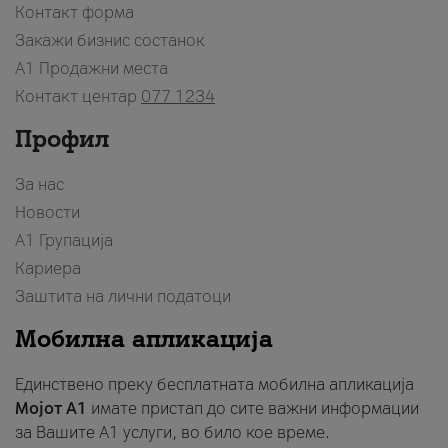
Контакт форма
Закажи бизнис состанок
A1 Продажни места
Контакт центар
077 1234
Профил
За нас
Новости
А1 Групација
Кариера
Заштита на лични податоци
Мобилна апликација
Единствено преку бесплатната мобилна апликација
Мојот A1
имате пристап до сите важни информации
за Вашите A1 услуги, во било кое време.