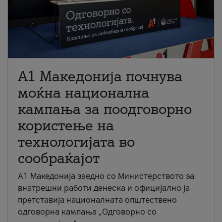
A1 Македонија почнува
моќна национална
кампања за поодговорно
користење на
технологијата во
сообраќајот
A1 Македонија заедно со Министерството за
внатрешни работи денеска и официјално ја
претставија националната општествено
одговорна кампања „Одговорно со