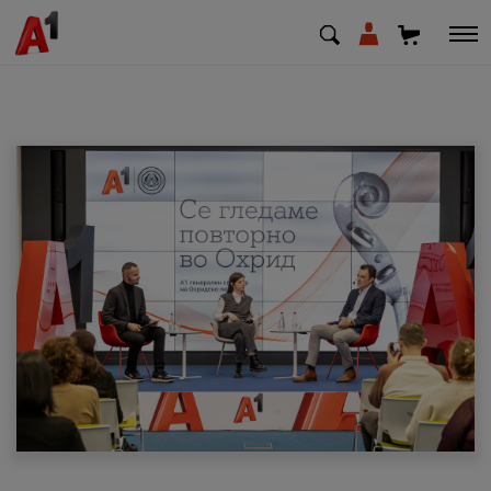
МК
EN
SQ
Приватни
Деловни
Поддршка
Надополни кредит
Плати сметка