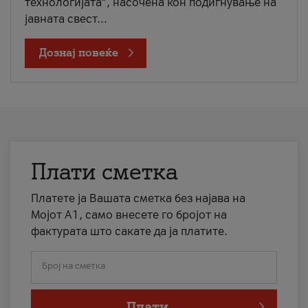
технологијата“, насочена кон подигнување на
јавната свест...
Дознај повеќе
Плати сметка
Платете ја Вашата сметка без најава на
Мојот А1, само внесете го бројот на
фактурата што сакате да ја платите.
Број на сметка
Плати