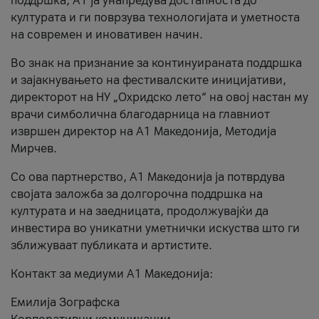
поддршка, A1 ја унапредува достапноста до
културата и ги поврзува технологијата и уметноста
на современ и иновативен начин.
Во знак на признание за континуираната поддршка
и зајакнувањето на фестивалските иницијативи,
директорот на НУ „Охридско лето“ на овој настан му
врачи симболична благодарница на главниот
извршен директор на A1 Македонија, Методија
Мирчев.
Со ова партнерство, A1 Македонија ја потврдува
својата заложба за долгорочна поддршка на
културата и на заедницата, продолжувајќи да
инвестира во уникатни уметнички искуства што ги
зближуваат публиката и артистите.
Контакт за медиуми А1 Македонија:
Емилија Зографска