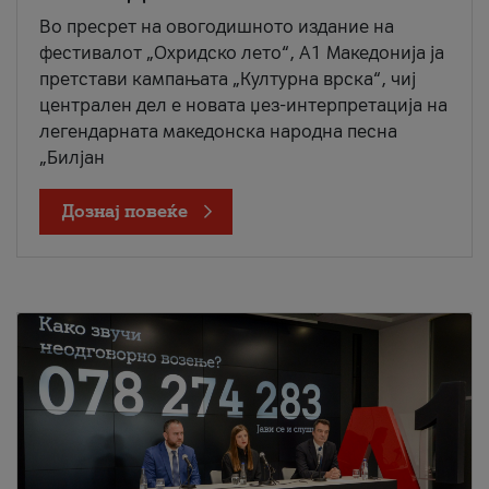
Во пресрет на овогодишното издание на
фестивалот „Охридско лето“, А1 Македонија ја
претстави кампањата „Културна врска“, чиј
централен дел е новата џез-интерпретација на
легендарната македонска народна песна
„Билјан
Дознај повеќе