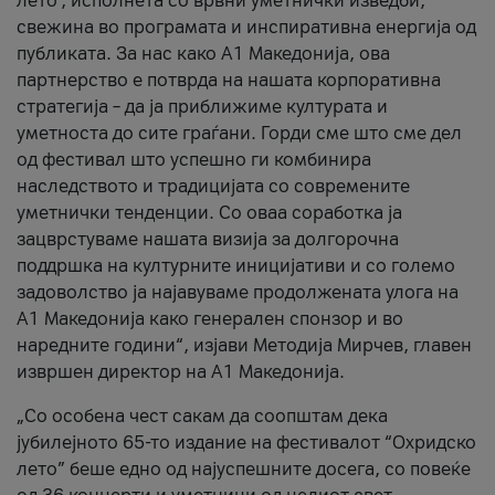
лето’, исполнета со врвни уметнички изведби,
свежина во програмата и инспиративна енергија од
публиката. За нас како A1 Македонија, ова
партнерство е потврда на нашата корпоративна
стратегија – да ја приближиме културата и
уметноста до сите граѓани. Горди сме што сме дел
од фестивал што успешно ги комбинира
наследството и традицијата со современите
уметнички тенденции. Со оваа соработка ја
зацврстуваме нашата визија за долгорочна
поддршка на културните иницијативи и со големо
задоволство ја најавуваме продолжената улога на
A1 Македонија како генерален спонзор и во
наредните години“, изјави Методија Мирчев, главен
извршен директор на A1 Македонија.
„Со особена чест сакам да соопштам дека
јубилејното 65-то издание на фестивалот “Охридско
лето” беше едно од најуспешните досега, со повеќе