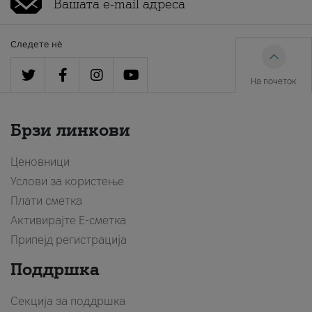
Следете нè
На почеток
Брзи линкови
Ценовници
Услови за користење
Плати сметка
Активирајте Е-сметка
Припејд регистрација
Поддршка
Секција за поддршка