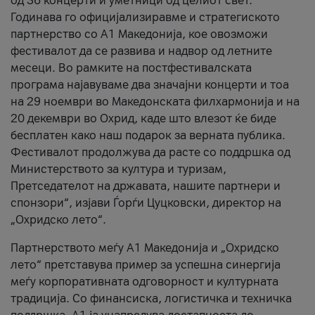
од 36 концерти и уметници од целиот свет.
Годинава го официјализиравме и стратегиското
партнерство со А1 Македонија, кое овозможи
фестивалот да се развива и надвор од летните
месеци. Во рамките на постфестивалската
програма најавуваме два значајни концерти и тоа
на 29 ноември во Македонската филхармонија и на
20 декември во Охрид, каде што влезот ќе биде
бесплатен како наш подарок за верната публика.
Фестивалот продолжува да расте со поддршка од
Министерството за култура и туризам,
Претседателот на државата, нашите партнери и
спонзори“, изјави Ѓорѓи Цуцковски, директор на
„Охридско лето“.
Партнерството меѓу A1 Македонија и „Охридско
лето“ претставува пример за успешна синергија
меѓу корпоративната одговорност и културната
традиција. Со финансиска, логистичка и техничка