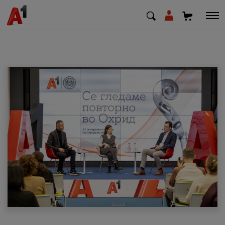
МК
EN
SQ
Приватни
Деловни
Поддршка
Надополни кредит
Плати сметка