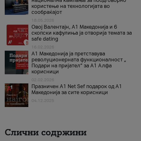
национална кампања за поодговорно
користење на технологијата во
сообраќајот
18.05.2026
Овој Валентајн, A1 Македонија и 6
скопски кафулиња ја отворија темата за
safe dating
16.02.2026
А1 Македонија ја претставува
револуционерната функционалност „
Подари на пријател“ за А1 Алфа
корисници
02.02.2026
Празничен A1 Net Sеf подарок од А1
Македонија за сите корисници
04.12.2025
Слични содржини