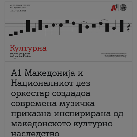
А1 Македонија и
Националниот џез
оркестар создадоа
современа музичка
приказна инспирирана од
македонското културно
наследство