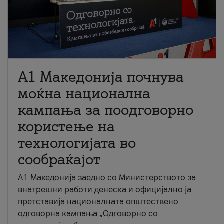
A1 Македонија почнува
моќна национална
кампања за поодговорно
користење на
технологијата во
сообраќајот
A1 Македонија заедно со Министерството за
внатрешни работи денеска и официјално ја
претставија националната општествено
одговорна кампања „Одговорно со