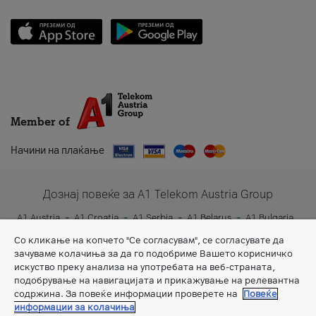
Member of
Начини на плаќање
Дознај повеќе за A1 Telekom Austria Group
A1 Austria
A1 Croatia
A1 Serbia
A1 Belarus
A1 Bulgaria
A1 Slovenia
A1 Digital
Со кликање на копчето "Се согласувам", се согласувате да
зачуваме колачиња за да го подобриме Вашето корисничко
искуство преку анализа на употребата на веб-страната,
подобрување на навигацијата и прикажување на релевантна
содржина. За повеќе информации проверете на
Повеќе
информации за колачиња