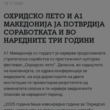
19.11.2025
За нас
ОХРИДСКО ЛЕТО И A1
#ПодобарОнлајн
МАКЕДОНИЈА ЈА ПОТВРДИЈА
СОРАБОТКАТА И ВО
НАРЕДНИТЕ ТРИ ГОДИНИ
A1 Македонија со гордост ја најавува продолжената
стратегиска соработка со престижниот културен
фестивал „Охридско лето“. Денеска, во седиштето
на компанијата, се одржа конференција за
медиумите, на која директорите на двете
институции ги презентираа резултатите од
изминатата сезона и ги најавија заедничките
планови за наредниот период.
„2025 година беше извонредна година за ‘Охридско