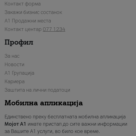
Контакт форма
Закажи бизнис состанок
A1 Продажни места
Контакт центар
077 1234
Профил
За нас
Новости
А1 Групација
Кариера
Заштита на лични податоци
Мобилна апликација
Единствено преку бесплатната мобилна апликација
Мојот A1
имате пристап до сите важни информации
за Вашите A1 услуги, во било кое време.