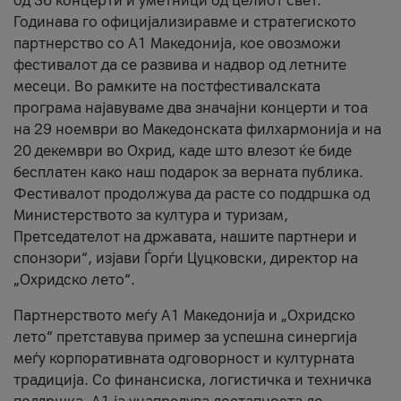
од 36 концерти и уметници од целиот свет.
Годинава го официјализиравме и стратегиското
партнерство со А1 Македонија, кое овозможи
фестивалот да се развива и надвор од летните
месеци. Во рамките на постфестивалската
програма најавуваме два значајни концерти и тоа
на 29 ноември во Македонската филхармонија и на
20 декември во Охрид, каде што влезот ќе биде
бесплатен како наш подарок за верната публика.
Фестивалот продолжува да расте со поддршка од
Министерството за култура и туризам,
Претседателот на државата, нашите партнери и
спонзори“, изјави Ѓорѓи Цуцковски, директор на
„Охридско лето“.
Партнерството меѓу A1 Македонија и „Охридско
лето“ претставува пример за успешна синергија
меѓу корпоративната одговорност и културната
традиција. Со финансиска, логистичка и техничка