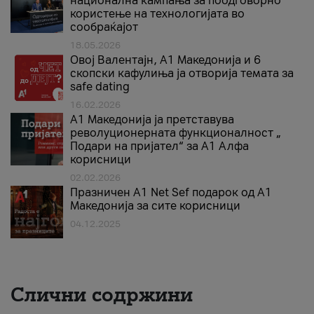
национална кампања за поодговорно
користење на технологијата во
сообраќајот
18.05.2026
Овој Валентајн, A1 Македонија и 6
скопски кафулиња ја отворија темата за
safe dating
16.02.2026
А1 Македонија ја претставува
револуционерната функционалност „
Подари на пријател“ за А1 Алфа
корисници
02.02.2026
Празничен A1 Net Sеf подарок од А1
Македонија за сите корисници
04.12.2025
Слични содржини