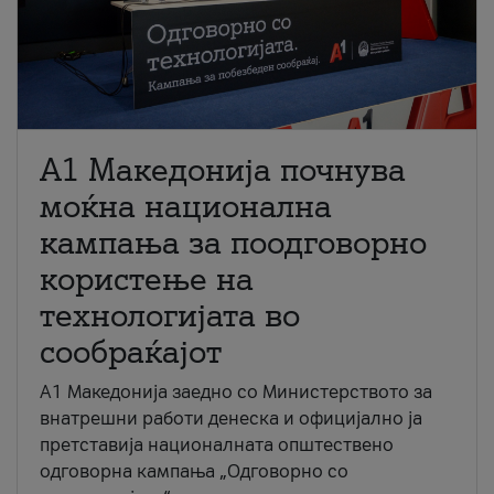
A1 Македонија почнува
моќна национална
кампања за поодговорно
користење на
технологијата во
сообраќајот
A1 Македонија заедно со Министерството за
внатрешни работи денеска и официјално ја
претставија националната општествено
одговорна кампања „Одговорно со