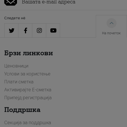
Следете нè
На почеток
Брзи линкови
Ценовници
Услови за користење
Плати сметка
Активирајте Е-сметка
Припејд регистрација
Поддршка
Секција за поддршка