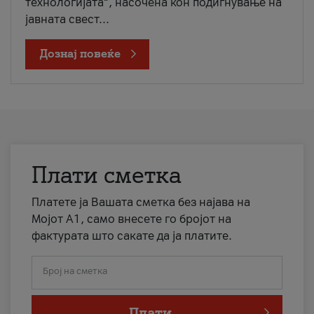
технологијата“, насочена кон подигнување на
јавната свест...
Дознај повеќе
Плати сметка
Платете ја Вашата сметка без најава на
Мојот А1, само внесете го бројот на
фактурата што сакате да ја платите.
Број на сметка
Плати