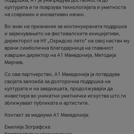
поддршка, A1 ја унапредува достапноста до
културата и ги поврзува технологијата и уметноста
на современ и иновативен начин.
Во знак на признание за континуираната поддршка
и зајакнувањето на фестивалските иницијативи,
директорот на НУ „Охридско лето“ на овој настан му
врачи симболична благодарница на главниот
извршен директор на A1 Македонија, Методија
Мирчев.
Со ова партнерство, A1 Македонија ја потврдува
својата заложба за долгорочна поддршка на
културата и на заедницата, продолжувајќи да
инвестира во уникатни уметнички искуства што ги
зближуваат публиката и артистите.
Контакт за медиуми А1 Македонија:
Емилија Зографска