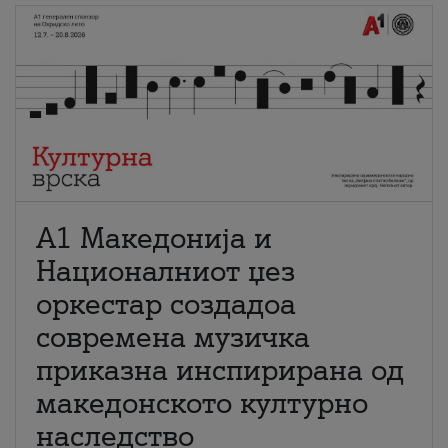
А1 Македонија и
Националниот џез
оркестар создадоа
современа музичка
приказна инспирирана од
македонското културно
наследство