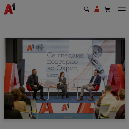
МК
EN
SQ
Приватни
Деловни
Поддршка
Надополни кредит
Плати сметка