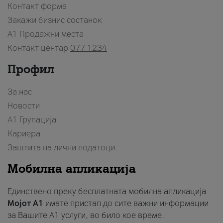
Контакт форма
Закажи бизнис состанок
A1 Продажни места
Контакт центар
077 1234
Профил
За нас
Новости
А1 Групација
Кариера
Заштита на лични податоци
Мобилна апликација
Единствено преку бесплатната мобилна апликација
Мојот A1
имате пристап до сите важни информации
за Вашите A1 услуги, во било кое време.