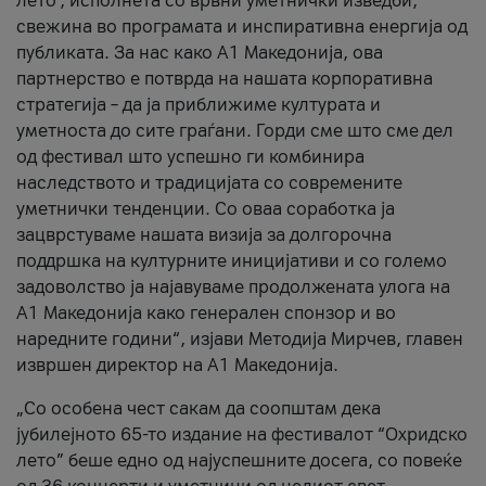
лето’, исполнета со врвни уметнички изведби,
свежина во програмата и инспиративна енергија од
публиката. За нас како A1 Македонија, ова
партнерство е потврда на нашата корпоративна
стратегија – да ја приближиме културата и
уметноста до сите граѓани. Горди сме што сме дел
од фестивал што успешно ги комбинира
наследството и традицијата со современите
уметнички тенденции. Со оваа соработка ја
зацврстуваме нашата визија за долгорочна
поддршка на културните иницијативи и со големо
задоволство ја најавуваме продолжената улога на
A1 Македонија како генерален спонзор и во
наредните години“, изјави Методија Мирчев, главен
извршен директор на A1 Македонија.
„Со особена чест сакам да соопштам дека
јубилејното 65-то издание на фестивалот “Охридско
лето” беше едно од најуспешните досега, со повеќе