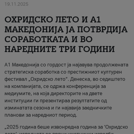
19.11.2025
За нас
ОХРИДСКО ЛЕТО И A1
#ПодобарОнлајн
МАКЕДОНИЈА ЈА ПОТВРДИЈА
СОРАБОТКАТА И ВО
НАРЕДНИТЕ ТРИ ГОДИНИ
A1 Македонија со гордост ја најавува продолжената
стратегиска соработка со престижниот културен
фестивал „Охридско лето“. Денеска, во седиштето
на компанијата, се одржа конференција за
медиумите, на која директорите на двете
институции ги презентираа резултатите од
изминатата сезона и ги најавија заедничките
планови за наредниот период.
„2025 година беше извонредна година за ‘Охридско