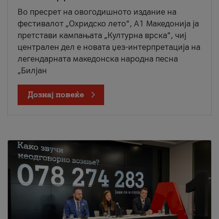
Во пресрет на овогодишното издание на
фестивалот „Охридско лето“, А1 Македонија ја
претстави кампањата „Културна врска“, чиј
централен дел е новата џез-интерпретација на
легендарната македонска народна песна
„Билјан
Дознај повеќе