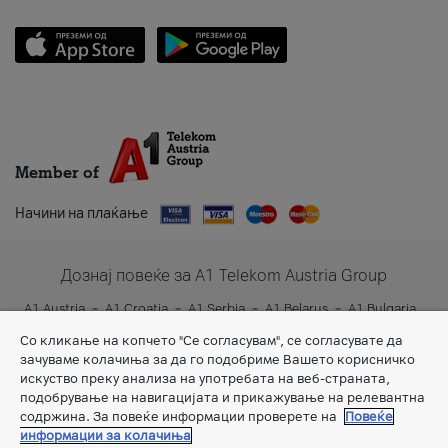
Member of
Начини на плаќање
Дознај повеќе за A1 Telekom Austria Group
A1 Austria
A1 Croatia
A1 Serbia
A1 Belarus
A1 Bulgaria
A1 Slovenia
A1 Digital
Со кликање на копчето "Се согласувам", се согласувате да
зачуваме колачиња за да го подобриме Вашето корисничко
искуство преку анализа на употребата на веб-страната,
подобрување на навигацијата и прикажување на релевантна
содржина. За повеќе информации проверете на
Повеќе
информации за колачиња