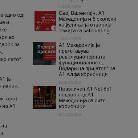
18.05.2026
Овој Валентајн, A1
е едно од
Македонија и 6 скопски
ме и
кафулиња ја отворија
ите
темата за safe dating
ври во
16.02.2026
дарок за
А1 Македонија ја
претставува
м,
револуционерната
ко лето“.
функционалност „
Подари на пријател“ за
А1 Алфа корисници
A1 ја
02.02.2026
н начин.
Празничен A1 Net Sеf
подарок од А1
екторот
Македонија за сите
 на A1
корисници
04.12.2025
 на
 и