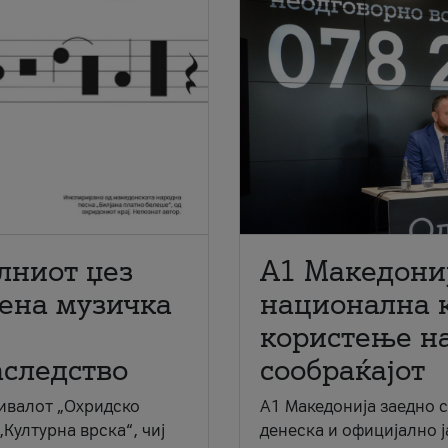
лниот џез
A1 Македони
мена музичка
национална 
користење на
аследство
сообраќајот
ивалот „Охридско
A1 Македонија заедно 
„Културна врска“, чиј
денеска и официјално 