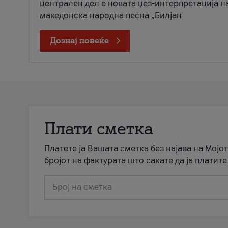
централен дел е новата џез-интерпретација н
македонска народна песна „Билјан
Дознај повеќе
Плати сметка
Платете ја Вашата сметка без најава на Мојот
бројот на фактурата што сакате да ја платите
Број на сметка