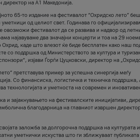
н директор на A1 Македонија.
јното 65-то издание на фестивалот “Охридско лето” беш
и уметници од целиот свет. Годинава го официјализирав
ое овозможи фестивалот да се развива и надвор од летн
ама најавуваме два значајни концерти и тоа на 29 ноем
 Охрид, каде што влезот ќе биде бесплатен како наш по
те со поддршка од Министерството за култура и туриза
понзори“, изјави Ѓорѓи Цуцковски, директор на „Охридс
лето“ претставува пример за успешна синергија меѓу
ија. Со финансиска, логистичка и техничка поддршка, 
ува технологијата и уметноста на современ и иновативе
ка и зајакнувањето на фестивалските иницијативи, дир
 симболична благодарница на главниот извршен директор
 својата заложба за долгорочна поддршка на културата и
катни уметнички искуства што ги зближуваат публиката