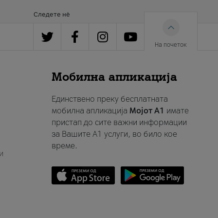
Следете нè
На почеток
Мобилна апликација
Единствено преку бесплатната
мобилна апликација
Мојот A1
имате
пристап до сите важни информации
за Вашите A1 услуги, во било кое
време.
и