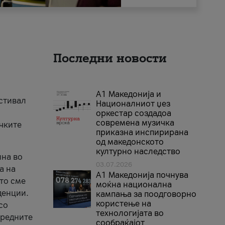
Последни новости
А1 Македонија и
естивал
Националниот џез
оркестар создадоа
современа музичка
ичките
приказна инспирирана
од македонското
културно наследство
ина во
03.07.2026
а на
A1 Македонија почнува
што сме
моќна национална
денции.
кампања за поодговорно
користење на
со
технологијата во
аредните
сообраќајот