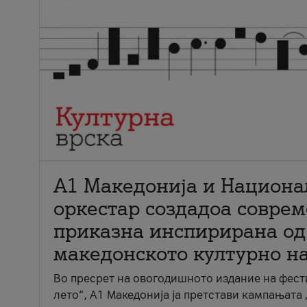
А1 Македонија и Национа
оркестар создадоа совре
приказна инспирирана од
македонското културно н
Во пресрет на овогодишното издание на фест
лето“, А1 Македонија ја претстави кампањата 