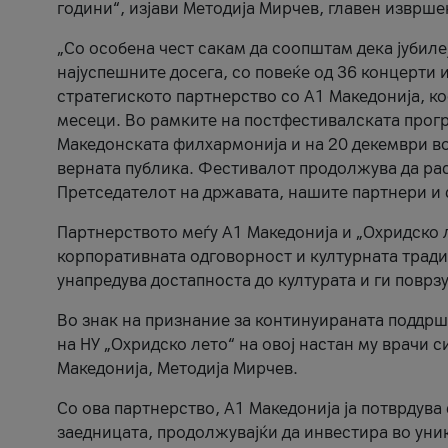
години“, изјави Методија Мирчев, главен изврше
„Со особена чест сакам да соопштам дека јубиле
најуспешните досега, со повеќе од 36 концерти 
стратегиското партнерство со А1 Македонија, к
месеци. Во рамките на постфестивалската прогр
Македонската филхармонија и на 20 декември во
верната публика. Фестивалот продолжува да рас
Претседателот на државата, нашите партнери и с
Партнерството меѓу A1 Македонија и „Охридско 
корпоративната одговорност и културната традиц
унапредува достапноста до културата и ги поврз
Во знак на признание за континуираната поддрш
на НУ „Охридско лето“ на овој настан му врачи
Македонија, Методија Мирчев.
Со ова партнерство, A1 Македонија ја потврдува
заедницата, продолжувајќи да инвестира во уни