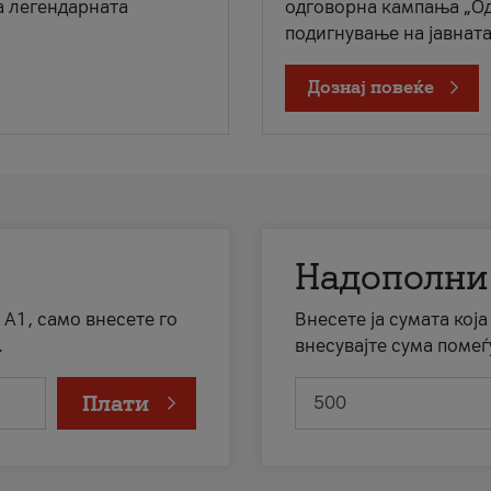
а легендарната
одговорна кампања „Од
подигнување на јавната 
Дознај повеќе
Надополни
 А1, само внесете го
Внесете ја сумата кој
.
внесувајте сума помеѓ
Плати