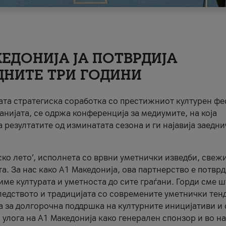
ЕДОНИЈА ЈА ПОТВРДИЈА
ДНИТЕ ТРИ ГОДИНИ
ната стратегиска соработка со престижниот културен ф
анијата, се одржа конференција за медиумите, на која
 резултатите од изминатата сезона и ги најавија заедн
ко лето’, исполнета со врвни уметнички изведби, свеж
а. За нас како A1 Македонија, ова партнерство е потврд
име културата и уметноста до сите граѓани. Горди сме 
ледството и традицијата со современите уметнички тен
а за долгорочна поддршка на културните иницијативи и 
 улога на A1 Македонија како генерален спонзор и во н