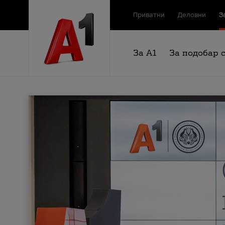
Приватни
Деловни
З
За А1
За подобар 