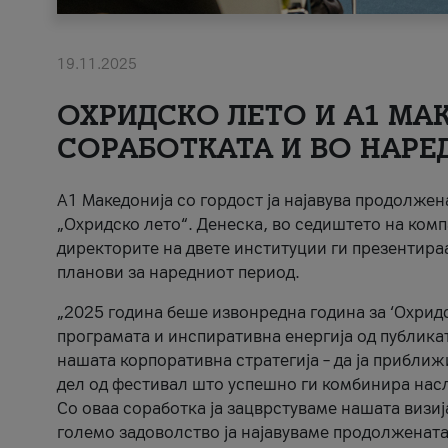
19.11.2025
ОХРИДСКО ЛЕТО И A1 МАК
СОРАБОТКАТА И ВО НАРЕ
A1 Македонија со гордост ја најавува продолже
„Охридско лето“. Денеска, во седиштето на комп
директорите на двете институции ги презентираа
планови за наредниот период.
„2025 година беше извонредна година за ‘Охридс
програмата и инспиративна енергија од публикат
нашата корпоративна стратегија – да ја приближ
дел од фестивал што успешно ги комбинира нас
Со оваа соработка ја зацврстуваме нашата визиј
големо задоволство ја најавуваме продолжената