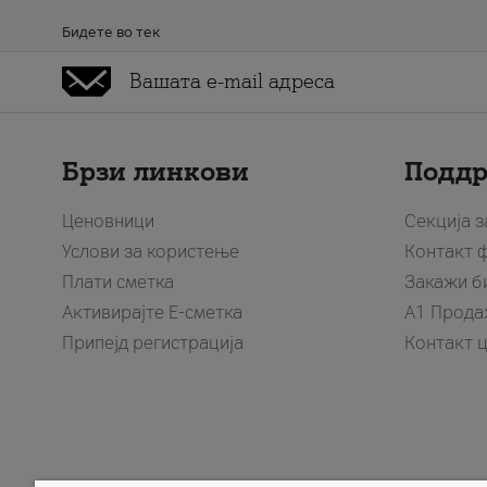
Бидете во тек
Брзи линкови
Подд
Ценовници
Секција 
Услови за користење
Контакт 
Плати сметка
Закажи б
Активирајте Е-сметка
A1 Прода
Припејд регистрација
Контакт 