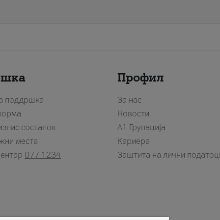
ршка
Профил
за поддршка
За нас
форма
Новости
изнис состанок
А1 Групација
жни места
Кариера
центар
077 1234
Заштита на лични податоц