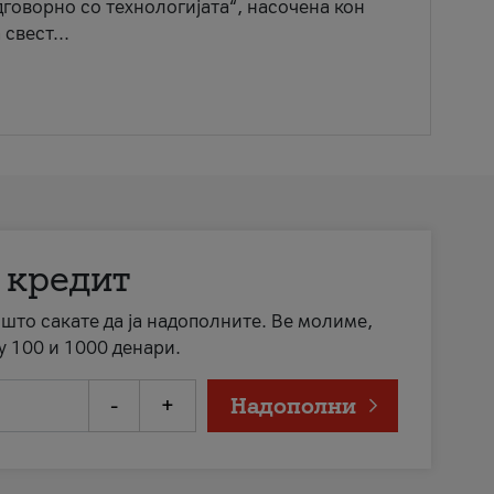
говорно со технологијата“, насочена кон
свест...
 кредит
а што сакате да ја надополните. Ве молиме,
у 100 и 1000 денари.
-
+
Надополни