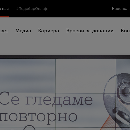
а нас
#ПодобарОнлајн
Надополн
свет
Медиа
Кариера
Броеви за донации
Кон