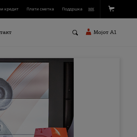
и кредит
Плати сметка
Поддршка
МК
такт
Мојот A1