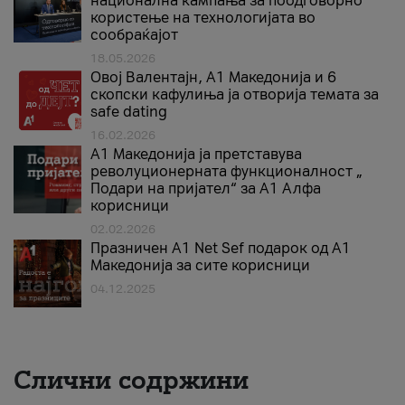
национална кампања за поодговорно
користење на технологијата во
сообраќајот
18.05.2026
Овој Валентајн, A1 Македонија и 6
скопски кафулиња ја отворија темата за
safe dating
16.02.2026
А1 Македонија ја претставува
револуционерната функционалност „
Подари на пријател“ за А1 Алфа
корисници
02.02.2026
Празничен A1 Net Sеf подарок од А1
Македонија за сите корисници
04.12.2025
Слични содржини