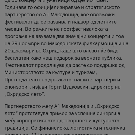
од 36 концерти и уметници од целиот свет.
Годинава го официјализиравме и стратегиското
партнерство со А1 Македонија, кое овозможи
фестивалот да се развива и надвор од летните
месеци. Во рамките на постфестивалската
програма најавуваме два значајни концерти и тоа
на 29 ноември во Македонската филхармонија и на
20 декември во Охрид, каде што влезот ќе биде
бесплатен како наш подарок за верната публика.
Фестивалот продолжува да расте со поддршка од
Министерството за култура и туризам,
Претседателот на државата, нашите партнери и
спонзори“, изјави Ѓорѓи Цуцковски, директор на
„Охридско лето“.
Партнерството меѓу A1 Македонија и „Охридско
лето“ претставува пример за успешна синергија
меѓу корпоративната одговорност и културната
традиција. Со финансиска, логистичка и техничка