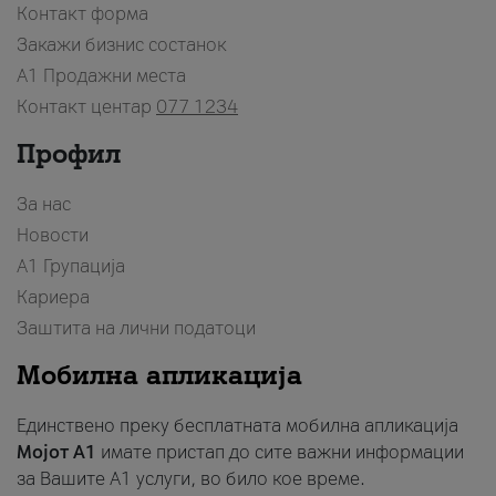
Контакт форма
Закажи бизнис состанок
A1 Продажни места
Контакт центар
077 1234
Профил
За нас
Новости
А1 Групација
Кариера
Заштита на лични податоци
Мобилна апликација
Единствено преку бесплатната мобилна апликација
Мојот A1
имате пристап до сите важни информации
за Вашите A1 услуги, во било кое време.