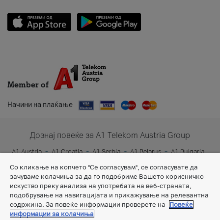
Member of
Начини на плаќање
Дознај повеќе за A1 Telekom Austria Group
A1 Austria
A1 Croatia
A1 Serbia
A1 Belarus
A1 Bulgaria
A1 Slovenia
A1 Digital
Со кликање на копчето "Се согласувам", се согласувате да
зачуваме колачиња за да го подобриме Вашето корисничко
искуство преку анализа на употребата на веб-страната,
подобрување на навигацијата и прикажување на релевантна
содржина. За повеќе информации проверете на
Повеќе
информации за колачиња