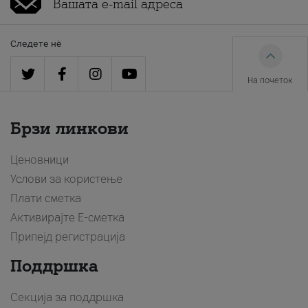
Следете нè
На почеток
Брзи линкови
Ценовници
Услови за користење
Плати сметка
Активирајте Е-сметка
Припејд регистрација
Поддршка
Секција за поддршка