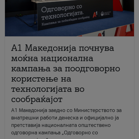
A1 Македонија почнува
моќна национална
кампања за поодговорно
користење на
технологијата во
сообраќајот
A1 Македонија заедно со Министерството за
внатрешни работи денеска и официјално ја
претставија националната општествено
одговорна кампања „Одговорно со