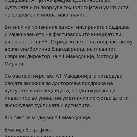
поддршка, A1 ја унапредува достапноста до
културата и ги поврзува технологијата и уметноста
на современ и иновативен начин.
Во знак на признание за континуираната поддршка
и зајакнувањето на фестивалските иницијативи,
директорот на НУ „Охридско лето“ на овој настан му
врачи симболична благодарница на главниот
извршен директор на A1 Македонија, Методија
Мирчев.
Со ова партнерство, A1 Македонија ја потврдува
својата заложба за долгорочна поддршка на
културата и на заедницата, продолжувајќи да
инвестира во уникатни уметнички искуства што ги
зближуваат публиката и артистите.
Контакт за медиуми А1 Македонија:
Емилија Зографска