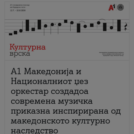
А1 Македонија и
Националниот џез
оркестар создадоа
современа музичка
приказна инспирирана од
македонското културно
наследство