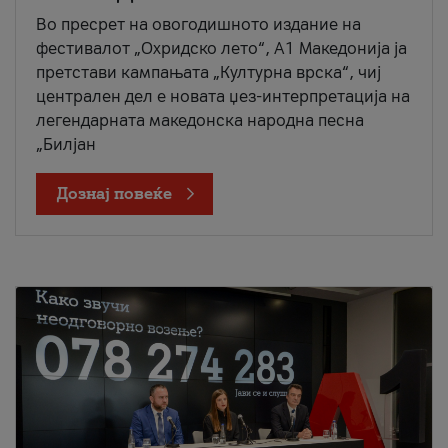
Во пресрет на овогодишното издание на
фестивалот „Охридско лето“, А1 Македонија ја
претстави кампањата „Културна врска“, чиј
централен дел е новата џез-интерпретација на
легендарната македонска народна песна
„Билјан
Дознај повеќе