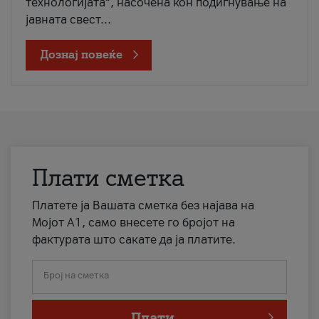
технологијата“, насочена кон подигнување на
јавната свест...
Дознај повеќе
Плати сметка
Платете ја Вашата сметка без најава на
Мојот А1, само внесете го бројот на
фактурата што сакате да ја платите.
Број на сметка
Плати