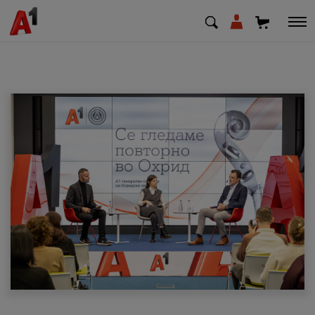
МК
EN
SQ
Приватни
Деловни
Поддршка
Надополни кредит
Плати сметка