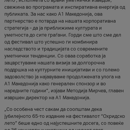
лето’, исполнета со врвни уметнички изведби,
свежина во програмата и инспиративна енергија од
публиката. За нас како A1 Македонија, ова
партнерство е потврда на нашата корпоративна
стратегија – да ја приближиме културата и
уметноста до сите граѓани. Горди сме што сме дел
од фестивал што успешно ги комбинира
наследството и традицијата со современите
уметнички тенденции. Со оваа соработка ја
зацврстуваме нашата визија за долгорочна
поддршка на културните иницијативи и со големо
задоволство ја најавуваме продолжената улога на
A1 Македонија како генерален спонзор и во
наредните години“, изјави Методија Мирчев, главен
извршен директор на A1 Македонија.
„Со особена чест сакам да соопштам дека
јубилејното 65-то издание на фестивалот “Охридско
лето” беше едно од најуспешните досега, со повеќе