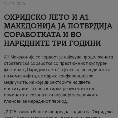
19.11.2025
За нас
ОХРИДСКО ЛЕТО И A1
#ПодобарОнлајн
МАКЕДОНИЈА ЈА ПОТВРДИЈА
СОРАБОТКАТА И ВО
НАРЕДНИТЕ ТРИ ГОДИНИ
A1 Македонија со гордост ја најавува продолжената
стратегиска соработка со престижниот културен
фестивал „Охридско лето“. Денеска, во седиштето
на компанијата, се одржа конференција за
медиумите, на која директорите на двете
институции ги презентираа резултатите од
изминатата сезона и ги најавија заедничките
планови за наредниот период.
„2025 година беше извонредна година за ‘Охридско