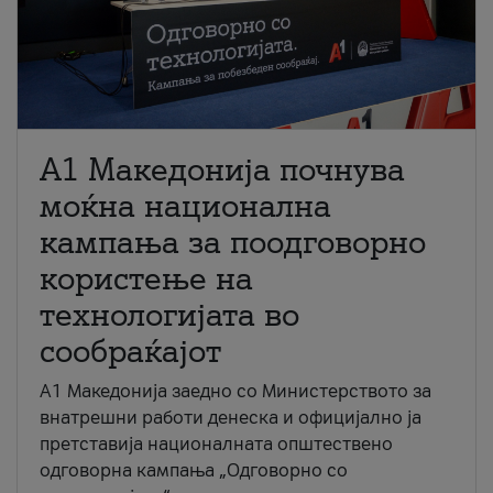
A1 Македонија почнува
моќна национална
кампања за поодговорно
користење на
технологијата во
сообраќајот
A1 Македонија заедно со Министерството за
внатрешни работи денеска и официјално ја
претставија националната општествено
одговорна кампања „Одговорно со