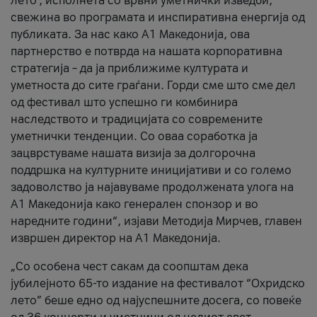
лето’, исполнета со врвни уметнички изведби,
свежина во програмата и инспиративна енергија од
публиката. За нас како A1 Македонија, ова
партнерство е потврда на нашата корпоративна
стратегија – да ја приближиме културата и
уметноста до сите граѓани. Горди сме што сме дел
од фестивал што успешно ги комбинира
наследството и традицијата со современите
уметнички тенденции. Со оваа соработка ја
зацврстуваме нашата визија за долгорочна
поддршка на културните иницијативи и со големо
задоволство ја најавуваме продолжената улога на
A1 Македонија како генерален спонзор и во
наредните години“, изјави Методија Мирчев, главен
извршен директор на A1 Македонија.
„Со особена чест сакам да соопштам дека
јубилејното 65-то издание на фестивалот “Охридско
лето” беше едно од најуспешните досега, со повеќе