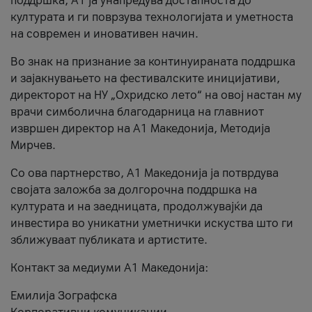
поддршка, A1 ја унапредува достапноста до
културата и ги поврзува технологијата и уметноста
на современ и иновативен начин.
Во знак на признание за континуираната поддршка
и зајакнувањето на фестивалските иницијативи,
директорот на НУ „Охридско лето“ на овој настан му
врачи симболична благодарница на главниот
извршен директор на A1 Македонија, Методија
Мирчев.
Со ова партнерство, A1 Македонија ја потврдува
својата заложба за долгорочна поддршка на
културата и на заедницата, продолжувајќи да
инвестира во уникатни уметнички искуства што ги
зближуваат публиката и артистите.
Контакт за медиуми А1 Македонија:
Емилија Зографска