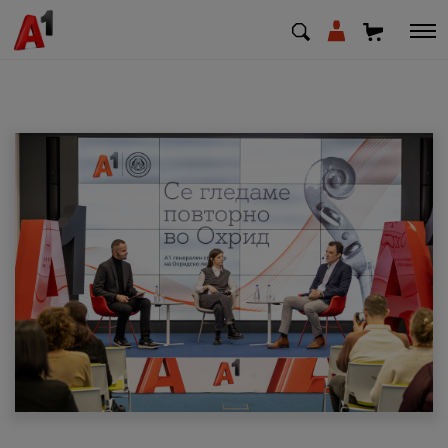
МК
EN
SQ
Приватни
Деловни
Поддршка
Надополни кредит
Плати сметка