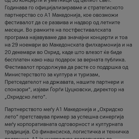
од 36 концерти и уметници од целиот свет.
Годинава го официјализиравме и стратегиското
партнерство со А1 Македонија, кое овозможи
фестивалот да се развива и надвор од летните
месеци. Во рамките на постфестивалската
програма најавуваме два значајни концерти и тоа
на 29 ноември во Македонската филхармонија и на
20 декември во Охрид, каде што влезот ќе биде
бесплатен како наш подарок за верната публика.
Фестивалот продолжува да расте со поддршка од
Министерството за култура и туризам,
Претседателот на државата, нашите партнери и
спонзори“, изјави Ѓорѓи Цуцковски, директор на
„Охридско лето“.
Партнерството меѓу A1 Македонија и „Охридско
лето“ претставува пример за успешна синергија
меѓу корпоративната одговорност и културната
традиција. Со финансиска, логистичка и техничка