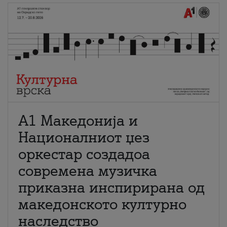
А1 Македонија и
Националниот џез
оркестар создадоа
современа музичка
приказна инспирирана од
македонското културно
наследство