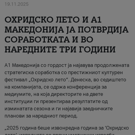
19.11.2025
За нас
ОХРИДСКО ЛЕТО И A1
#ПодобарОнлајн
МАКЕДОНИЈА ЈА ПОТВРДИЈА
СОРАБОТКАТА И ВО
НАРЕДНИТЕ ТРИ ГОДИНИ
A1 Македонија со гордост ја најавува продолжената
стратегиска соработка со престижниот културен
фестивал „Охридско лето“. Денеска, во седиштето
на компанијата, се одржа конференција за
медиумите, на која директорите на двете
институции ги презентираа резултатите од
изминатата сезона и ги најавија заедничките
планови за наредниот период.
„2025 година беше извонредна година за ‘Охридско