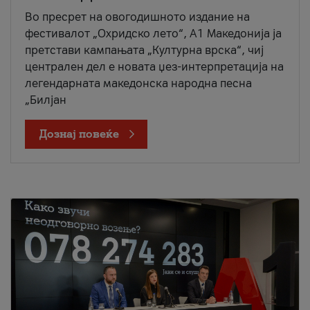
Во пресрет на овогодишното издание на
фестивалот „Охридско лето“, А1 Македонија ја
претстави кампањата „Културна врска“, чиј
централен дел е новата џез-интерпретација на
легендарната македонска народна песна
„Билјан
Дознај повеќе