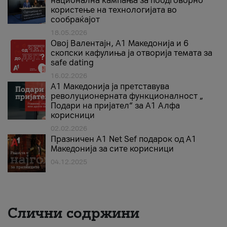
национална кампања за поодговорно
користење на технологијата во
сообраќајот
18.05.2026
Овој Валентајн, A1 Македонија и 6
скопски кафулиња ја отворија темата за
safe dating
16.02.2026
А1 Македонија ја претставува
револуционерната функционалност „
Подари на пријател“ за А1 Алфа
корисници
02.02.2026
Празничен A1 Net Sеf подарок од А1
Македонија за сите корисници
04.12.2025
Слични содржини