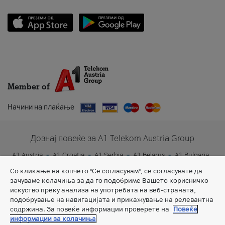
Member of
Начини на плаќање
Дознај повеќе за A1 Telekom Austria Group
A1 Austria
A1 Croatia
A1 Serbia
A1 Belarus
A1 Bulgaria
A1 Slovenia
A1 Digital
Со кликање на копчето "Се согласувам", се согласувате да
зачуваме колачиња за да го подобриме Вашето корисничко
искуство преку анализа на употребата на веб-страната,
подобрување на навигацијата и прикажување на релевантна
содржина. За повеќе информации проверете на
Повеќе
информации за колачиња