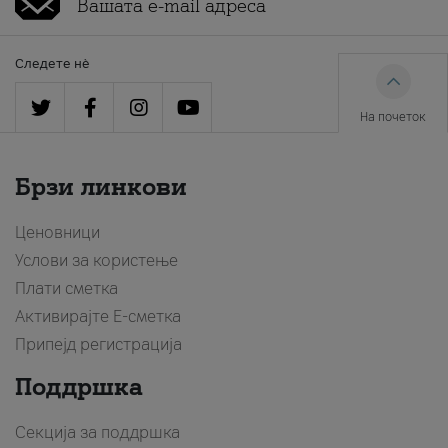
Следете нè
На почеток
Брзи линкови
Ценовници
Услови за користење
Плати сметка
Активирајте Е-сметка
Припејд регистрација
Поддршка
Секција за поддршка