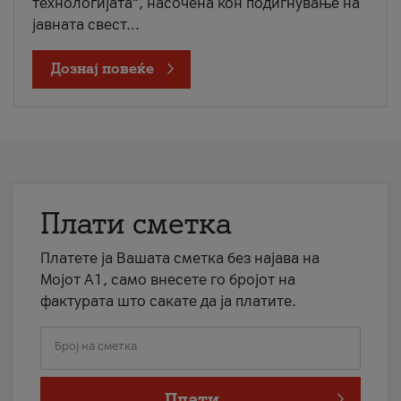
технологијата“, насочена кон подигнување на
јавната свест...
Дознај повеќе
Плати сметка
Платете ја Вашата сметка без најава на
Мојот А1, само внесете го бројот на
фактурата што сакате да ја платите.
Број на сметка
Плати