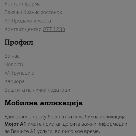
Контакт форма
Закажи бизнис состанок
A1 Продажни места
Контакт центар
077 1234
Профил
За нас
Новости
А1 Групација
Кариера
Заштита на лични податоци
Мобилна апликација
Единствено преку бесплатната мобилна апликација
Мојот A1
имате пристап до сите важни информации
за Вашите A1 услуги, во било кое време.