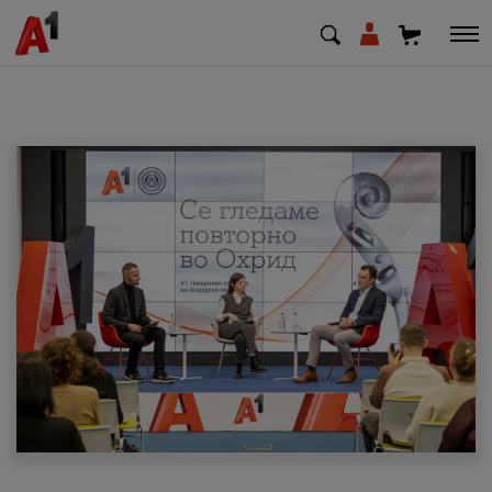
МК
EN
SQ
Приватни
Деловни
Поддршка
Надополни кредит
Плати сметка