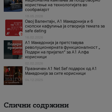
национална кампања за поодговорно
користење на технологијата во
сообраќајот
18.05.2026
Овој Валентајн, A1 Македонија и 6
скопски кафулиња ја отворија темата за
safe dating
16.02.2026
А1 Македонија ја претставува
револуционерната функционалност „
Подари на пријател“ за А1 Алфа
корисници
02.02.2026
Празничен A1 Net Sеf подарок од А1
Македонија за сите корисници
04.12.2025
Слични содржини