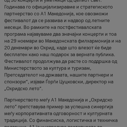
од 36 концерти и уметници од целиот свет.
Годинава го официјализиравме и стратегиското
партнерство со А1 Македонија, кое овозможи
фестивалот да се развива и надвор од летните
месеци. Во рамките на постфестивалската
програма најавуваме два значајни концерти и тоа
на 29 ноември во Македонската филхармонија и на
20 декември во Охрид, каде што влезот ќе биде
бесплатен како наш подарок за верната публика.
Фестивалот продолжува да расте со поддршка од
Министерството за култура и туризам,
Претседателот на државата, нашите партнери и
спонзори“, изјави Ѓорѓи Цуцковски, директор на
„Охридско лето“.
Партнерството меѓу A1 Македонија и „Охридско
лето“ претставува пример за успешна синергија
меѓу корпоративната одговорност и културната
традиција. Со финансиска, логистичка и техничка