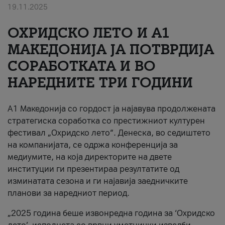
19.11.2025
За нас
ОХРИДСКО ЛЕТО И A1
#ПодобарОнлајн
МАКЕДОНИЈА ЈА ПОТВРДИЈА
СОРАБОТКАТА И ВО
НАРЕДНИТЕ ТРИ ГОДИНИ
A1 Македонија со гордост ја најавува продолжената
стратегиска соработка со престижниот културен
фестивал „Охридско лето“. Денеска, во седиштето
на компанијата, се одржа конференција за
медиумите, на која директорите на двете
институции ги презентираа резултатите од
изминатата сезона и ги најавија заедничките
планови за наредниот период.
„2025 година беше извонредна година за ‘Охридско