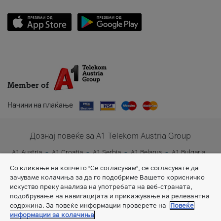
Member of
Начини на плаќање
Дознај повеќе за A1 Telekom Austria Group
A1 Austria
A1 Croatia
A1 Serbia
A1 Belarus
A1 Bulgaria
A1 Slovenia
A1 Digital
Со кликање на копчето "Се согласувам", се согласувате да
зачуваме колачиња за да го подобриме Вашето корисничко
искуство преку анализа на употребата на веб-страната,
подобрување на навигацијата и прикажување на релевантна
содржина. За повеќе информации проверете на
Повеќе
информации за колачиња