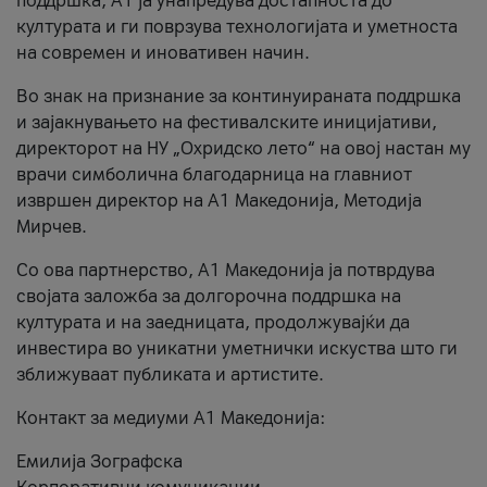
поддршка, A1 ја унапредува достапноста до
културата и ги поврзува технологијата и уметноста
на современ и иновативен начин.
Во знак на признание за континуираната поддршка
и зајакнувањето на фестивалските иницијативи,
директорот на НУ „Охридско лето“ на овој настан му
врачи симболична благодарница на главниот
извршен директор на A1 Македонија, Методија
Мирчев.
Со ова партнерство, A1 Македонија ја потврдува
својата заложба за долгорочна поддршка на
културата и на заедницата, продолжувајќи да
инвестира во уникатни уметнички искуства што ги
зближуваат публиката и артистите.
Контакт за медиуми А1 Македонија:
Емилија Зографска