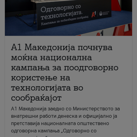
A1 Македонија почнува
моќна национална
кампања за поодговорно
користење на
технологијата во
сообраќајот
A1 Македонија заедно со Министерството за
внатрешни работи денеска и официјално ја
претставија националната општествено
одговорна кампања „Одговорно со