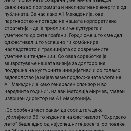
лето’, исполнета со врвни уметнички изведби,
свежина во програмата и инспиративна енергија од
публиката. За нас како A1 Македонија, ова
партнерство е потврда на нашата корпоративна
стратегија – да ја приближиме културата и
уметноста до сите граѓани. Горди сме што сме дел
од фестивал што успешно ги комбинира
наследството и традицијата со современите
уметнички тенденции. Со оваа соработка ја
зацврстуваме нашата визија за долгорочна
поддршка на културните иницијативи и со големо
задоволство ја најавуваме продолжената улога на
A1 Македонија како генерален спонзор и во
наредните години“, изјави Методија Мирчев, главен
извршен директор на A1 Македонија.
„Со особена чест сакам да соопштам дека
јубилејното 65-то издание на фестивалот “Охридско
лето” беше едно од најуспешните досега, со повеќе