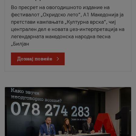
Во пресрет на овогодишното издание на
фестивалот „Охридско лето“, А1 Македонија ја
претстави кампањата „Културна врска“, чиј
централен дел е новата џез-интерпретација на
легендарната македонска народна песна
„Билјан
Дознај повеќе