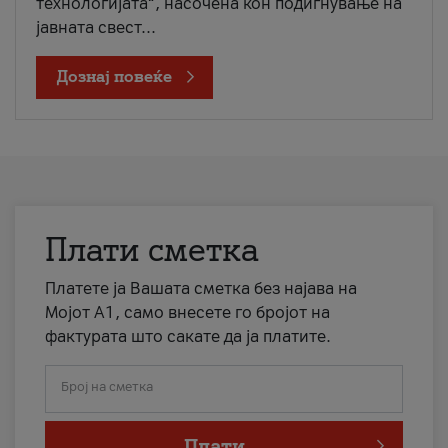
технологијата“, насочена кон подигнување на
јавната свест...
Дознај повеќе
Плати сметка
Платете ја Вашата сметка без најава на
Мојот А1, само внесете го бројот на
фактурата што сакате да ја платите.
Број на сметка
Плати