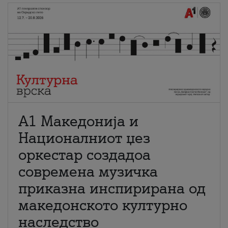
А1 Македонија и
Националниот џез
оркестар создадоа
современа музичка
приказна инспирирана од
македонското културно
наследство