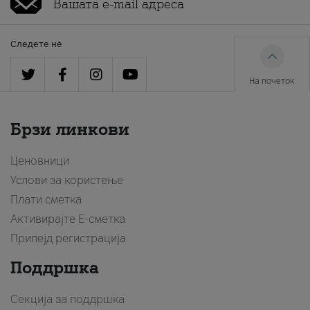
Следете нè
На почеток
Брзи линкови
Ценовници
Услови за користење
Плати сметка
Активирајте Е-сметка
Припејд регистрација
Поддршка
Секција за поддршка