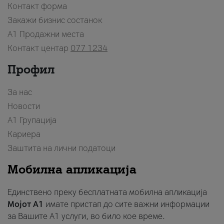
Контакт форма
Закажи бизнис состанок
A1 Продажни места
Контакт центар
077 1234
Профил
За нас
Новости
А1 Групација
Кариера
Заштита на лични податоци
Мобилна апликација
Единствено преку бесплатната мобилна апликација
Мојот A1
имате пристап до сите важни информации
за Вашите A1 услуги, во било кое време.