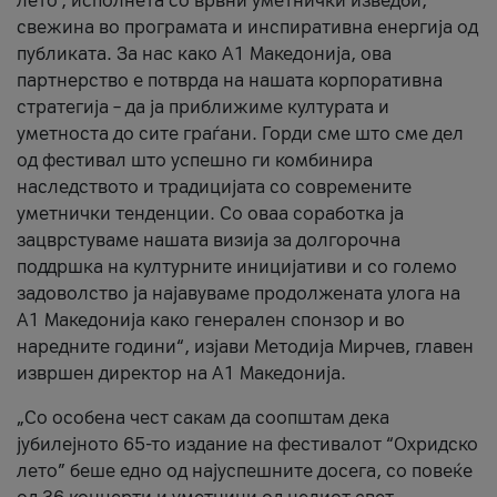
лето’, исполнета со врвни уметнички изведби,
свежина во програмата и инспиративна енергија од
публиката. За нас како A1 Македонија, ова
партнерство е потврда на нашата корпоративна
стратегија – да ја приближиме културата и
уметноста до сите граѓани. Горди сме што сме дел
од фестивал што успешно ги комбинира
наследството и традицијата со современите
уметнички тенденции. Со оваа соработка ја
зацврстуваме нашата визија за долгорочна
поддршка на културните иницијативи и со големо
задоволство ја најавуваме продолжената улога на
A1 Македонија како генерален спонзор и во
наредните години“, изјави Методија Мирчев, главен
извршен директор на A1 Македонија.
„Со особена чест сакам да соопштам дека
јубилејното 65-то издание на фестивалот “Охридско
лето” беше едно од најуспешните досега, со повеќе