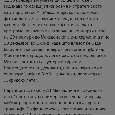
од 36 концерти и уметници од целиот свет.
Годинава го официјализиравме и стратегиското
партнерство со А1 Македонија, кое овозможи
фестивалот да се развива и надвор од летните
месеци. Во рамките на постфестивалската
програма најавуваме два значајни концерти и тоа
на 29 ноември во Македонската филхармонија и на
20 декември во Охрид, каде што влезот ќе биде
бесплатен како наш подарок за верната публика.
Фестивалот продолжува да расте со поддршка од
Министерството за култура и туризам,
Претседателот на државата, нашите партнери и
спонзори“, изјави Ѓорѓи Цуцковски, директор на
„Охридско лето“.
Партнерството меѓу A1 Македонија и „Охридско
лето“ претставува пример за успешна синергија
меѓу корпоративната одговорност и културната
традиција. Со финансиска, логистичка и техничка