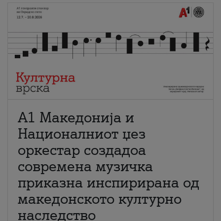
А1 Македонија и
Националниот џез
оркестар создадоа
современа музичка
приказна инспирирана од
македонското културно
наследство