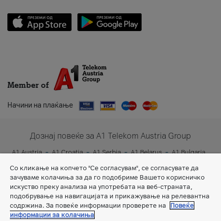
Member of
Начини на плаќање
Дознај повеќе за A1 Telekom Austria Group
A1 Austria
A1 Croatia
A1 Serbia
A1 Belarus
A1 Bulgaria
A1 Slovenia
A1 Digital
Со кликање на копчето "Се согласувам", се согласувате да
зачуваме колачиња за да го подобриме Вашето корисничко
искуство преку анализа на употребата на веб-страната,
подобрување на навигацијата и прикажување на релевантна
содржина. За повеќе информации проверете на
Повеќе
информации за колачиња