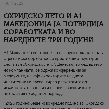
19.11.2025
За нас
ОХРИДСКО ЛЕТО И A1
#ПодобарОнлајн
МАКЕДОНИЈА ЈА ПОТВРДИЈА
СОРАБОТКАТА И ВО
НАРЕДНИТЕ ТРИ ГОДИНИ
A1 Македонија со гордост ја најавува продолжената
стратегиска соработка со престижниот културен
фестивал „Охридско лето“. Денеска, во седиштето
на компанијата, се одржа конференција за
медиумите, на која директорите на двете
институции ги презентираа резултатите од
изминатата сезона и ги најавија заедничките
планови за наредниот период.
„2025 година беше извонредна година за ‘Охридско