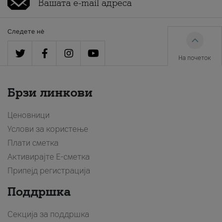
Следете нè
На почеток
Брзи линкови
Ценовници
Услови за користење
Плати сметка
Активирајте Е-сметка
Припејд регистрација
Поддршка
Секција за поддршка