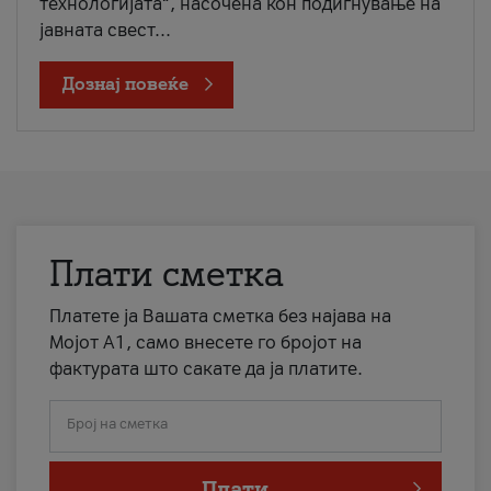
технологијата“, насочена кон подигнување на
јавната свест...
Дознај повеќе
Плати сметка
Платете ја Вашата сметка без најава на
Мојот А1, само внесете го бројот на
фактурата што сакате да ја платите.
Број на сметка
Плати