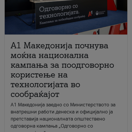
A1 Македонија почнува
моќна национална
кампања за поодговорно
користење на
технологијата во
сообраќајот
A1 Македонија заедно со Министерството за
внатрешни работи денеска и официјално ја
претставија националната општествено
одговорна кампања „Одговорно со