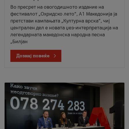
Во пресрет на овогодишното издание на
фестивалот „Охридско лето“, А1 Македонија ја
претстави кампањата „Културна врска“, чиј
централен дел е новата џез-интерпретација на
легендарната македонска народна песна
„Билјан
Дознај повеќе