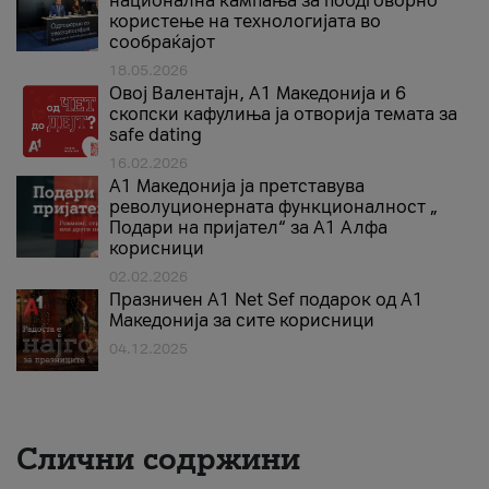
национална кампања за поодговорно
користење на технологијата во
сообраќајот
18.05.2026
Овој Валентајн, A1 Македонија и 6
скопски кафулиња ја отворија темата за
safe dating
16.02.2026
А1 Македонија ја претставува
револуционерната функционалност „
Подари на пријател“ за А1 Алфа
корисници
02.02.2026
Празничен A1 Net Sеf подарок од А1
Македонија за сите корисници
04.12.2025
Слични содржини