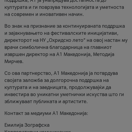
поддршка, A1 ја унапредува достапноста до
културата и ги поврзува технологијата и уметноста
на современ и иновативен начин.
Во знак на признание за континуираната поддршка
и зајакнувањето на фестивалските иницијативи,
директорот на НУ „Охридско лето“ на овој настан му
врачи симболична благодарница на главниот
извршен директор на A1 Македонија, Методија
Мирчев.
Со ова партнерство, A1 Македонија ја потврдува
својата заложба за долгорочна поддршка на
културата и на заедницата, продолжувајќи да
инвестира во уникатни уметнички искуства што ги
зближуваат публиката и артистите.
Контакт за медиуми А1 Македонија:
Емилија Зографска