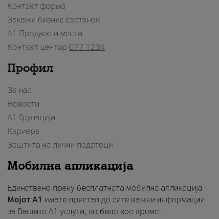
Контакт форма
Закажи бизнис состанок
A1 Продажни места
Контакт центар
077 1234
Профил
За нас
Новости
А1 Групација
Кариера
Заштита на лични податоци
Мобилна апликација
Единствено преку бесплатната мобилна апликација
Мојот A1
имате пристап до сите важни информации
за Вашите A1 услуги, во било кое време.