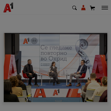
МК
EN
SQ
Приватни
Деловни
Поддршка
Надополни кредит
Плати сметка