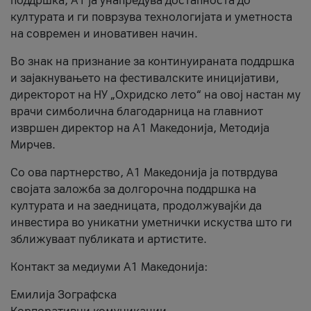
поддршка, A1 ја унапредува достапноста до
културата и ги поврзува технологијата и уметноста
на современ и иновативен начин.
Во знак на признание за континуираната поддршка
и зајакнувањето на фестивалските иницијативи,
директорот на НУ „Охридско лето“ на овој настан му
врачи симболична благодарница на главниот
извршен директор на A1 Македонија, Методија
Мирчев.
Со ова партнерство, A1 Македонија ја потврдува
својата заложба за долгорочна поддршка на
културата и на заедницата, продолжувајќи да
инвестира во уникатни уметнички искуства што ги
зближуваат публиката и артистите.
Контакт за медиуми А1 Македонија:
Емилија Зографска