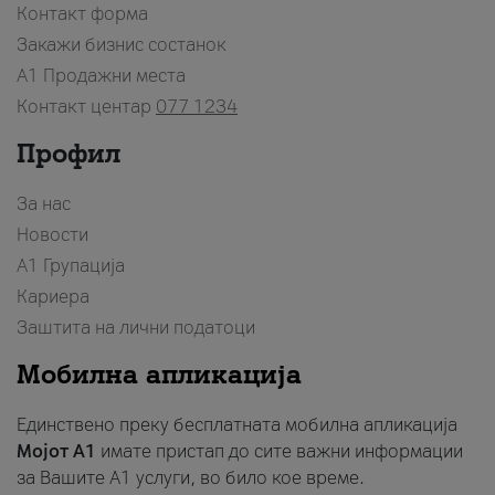
Контакт форма
Закажи бизнис состанок
A1 Продажни места
Контакт центар
077 1234
Профил
За нас
Новости
А1 Групација
Кариера
Заштита на лични податоци
Мобилна апликација
Единствено преку бесплатната мобилна апликација
Мојот A1
имате пристап до сите важни информации
за Вашите A1 услуги, во било кое време.