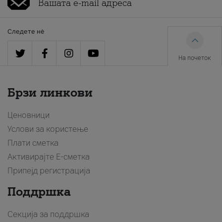
Следете нè
На почеток
Брзи линкови
Ценовници
Услови за користење
Плати сметка
Активирајте Е-сметка
Припејд регистрација
Поддршка
Секција за поддршка