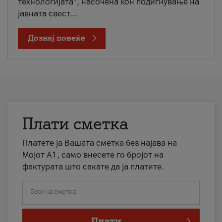
технологијата“, насочена кон подигнување на
јавната свест...
Дознај повеќе
Плати сметка
Платете ја Вашата сметка без најава на
Мојот А1, само внесете го бројот на
фактурата што сакате да ја платите.
Број на сметка
Плати