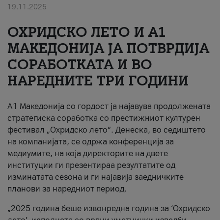
19.11.2025
За нас
ОХРИДСКО ЛЕТО И A1
#ПодобарОнлајн
МАКЕДОНИЈА ЈА ПОТВРДИЈА
СОРАБОТКАТА И ВО
НАРЕДНИТЕ ТРИ ГОДИНИ
A1 Македонија со гордост ја најавува продолжената
стратегиска соработка со престижниот културен
фестивал „Охридско лето“. Денеска, во седиштето
на компанијата, се одржа конференција за
медиумите, на која директорите на двете
институции ги презентираа резултатите од
изминатата сезона и ги најавија заедничките
планови за наредниот период.
„2025 година беше извонредна година за ‘Охридско