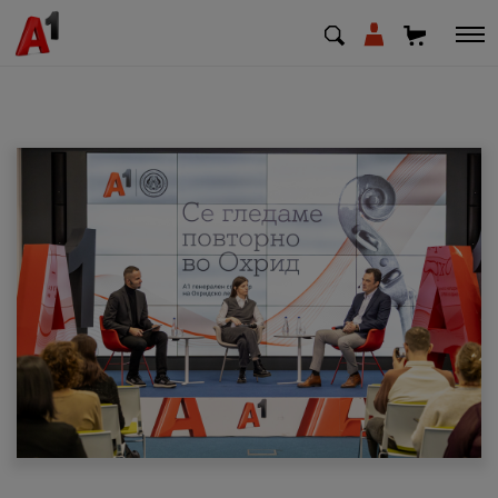
МК
EN
SQ
Приватни
Деловни
Поддршка
Надополни кредит
Плати сметка