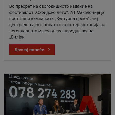
Во пресрет на овогодишното издание на
фестивалот „Охридско лето“, А1 Македонија ја
претстави кампањата „Културна врска“, чиј
централен дел е новата џез-интерпретација на
легендарната македонска народна песна
„Билјан
Дознај повеќе