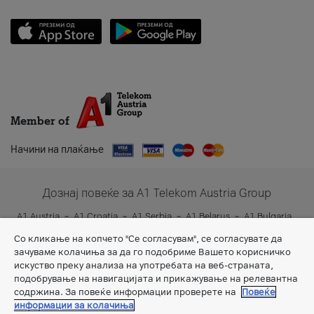
Member of
Начини на плаќање
Дознај повеќе за A1 Telekom Austria Group
A1 Austria
A1 Croatia
A1 Serbia
A1 Belarus
A1 Bulgaria
A1 Slovenia
A1 Digital
Со кликање на копчето "Се согласувам", се согласувате да
зачуваме колачиња за да го подобриме Вашето корисничко
искуство преку анализа на употребата на веб-страната,
подобрување на навигацијата и прикажување на релевантна
содржина. За повеќе информации проверете на
Повеќе
информации за колачиња