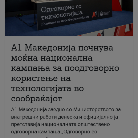
A1 Македонија почнува
моќна национална
кампања за поодговорно
користење на
технологијата во
сообраќајот
A1 Македонија заедно со Министерството за
внатрешни работи денеска и официјално ја
претставија националната општествено
одговорна кампања „Одговорно со