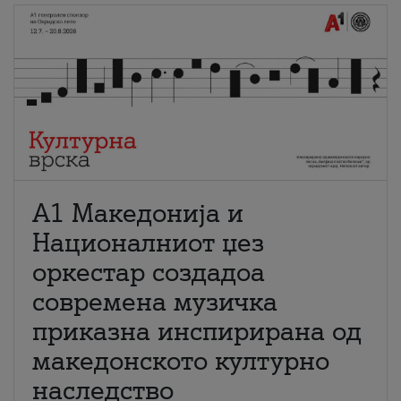
А1 Македонија и
Националниот џез
оркестар создадоа
современа музичка
приказна инспирирана од
македонското културно
наследство