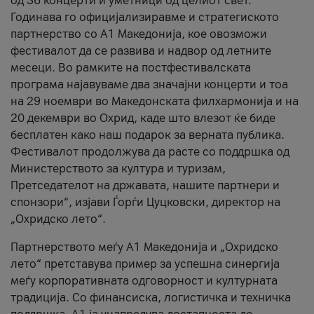
од 36 концерти и уметници од целиот свет.
Годинава го официјализиравме и стратегиското
партнерство со А1 Македонија, кое овозможи
фестивалот да се развива и надвор од летните
месеци. Во рамките на постфестивалската
програма најавуваме два значајни концерти и тоа
на 29 ноември во Македонската филхармонија и на
20 декември во Охрид, каде што влезот ќе биде
бесплатен како наш подарок за верната публика.
Фестивалот продолжува да расте со поддршка од
Министерството за култура и туризам,
Претседателот на државата, нашите партнери и
спонзори“, изјави Ѓорѓи Цуцковски, директор на
„Охридско лето“.
Партнерството меѓу A1 Македонија и „Охридско
лето“ претставува пример за успешна синергија
меѓу корпоративната одговорност и културната
традиција. Со финансиска, логистичка и техничка