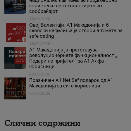
национална кампања за поодговорно
користење на технологијата во
сообраќајот
18.05.2026
Овој Валентајн, A1 Македонија и 6
скопски кафулиња ја отворија темата за
safe dating
16.02.2026
А1 Македонија ја претставува
револуционерната функционалност „
Подари на пријател“ за А1 Алфа
корисници
02.02.2026
Празничен A1 Net Sеf подарок од А1
Македонија за сите корисници
04.12.2025
Слични содржини