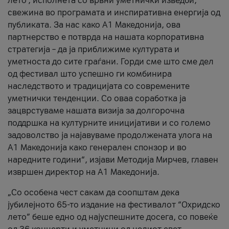
лето’, исполнета со врвни уметнички изведби,
свежина во програмата и инспиративна енергија од
публиката. За нас како A1 Македонија, ова
партнерство е потврда на нашата корпоративна
стратегија – да ја приближиме културата и
уметноста до сите граѓани. Горди сме што сме дел
од фестивал што успешно ги комбинира
наследството и традицијата со современите
уметнички тенденции. Со оваа соработка ја
зацврстуваме нашата визија за долгорочна
поддршка на културните иницијативи и со големо
задоволство ја најавуваме продолжената улога на
A1 Македонија како генерален спонзор и во
наредните години“, изјави Методија Мирчев, главен
извршен директор на A1 Македонија.
„Со особена чест сакам да соопштам дека
јубилејното 65-то издание на фестивалот “Охридско
лето” беше едно од најуспешните досега, со повеќе