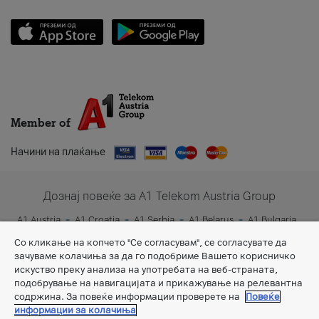
Member of
Начини на плаќање
Дознај повеќе за A1 Telekom Austria Group
A1 Austria
A1 Croatia
A1 Serbia
A1 Belarus
A1 Bulgaria
A1 Slovenia
A1 Digital
Со кликање на копчето "Се согласувам", се согласувате да
зачуваме колачиња за да го подобриме Вашето корисничко
искуство преку анализа на употребата на веб-страната,
подобрување на навигацијата и прикажување на релевантна
содржина. За повеќе информации проверете на
Повеќе
информации за колачиња