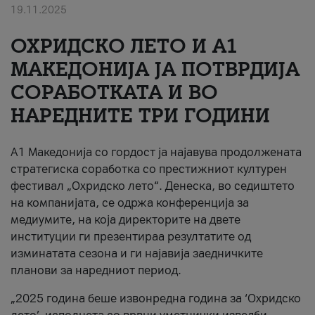
19.11.2025
За нас
ОХРИДСКО ЛЕТО И A1
#ПодобарОнлајн
МАКЕДОНИЈА ЈА ПОТВРДИЈА
СОРАБОТКАТА И ВО
НАРЕДНИТЕ ТРИ ГОДИНИ
A1 Македонија со гордост ја најавува продолжената
стратегиска соработка со престижниот културен
фестивал „Охридско лето“. Денеска, во седиштето
на компанијата, се одржа конференција за
медиумите, на која директорите на двете
институции ги презентираа резултатите од
изминатата сезона и ги најавија заедничките
планови за наредниот период.
„2025 година беше извонредна година за ‘Охридско