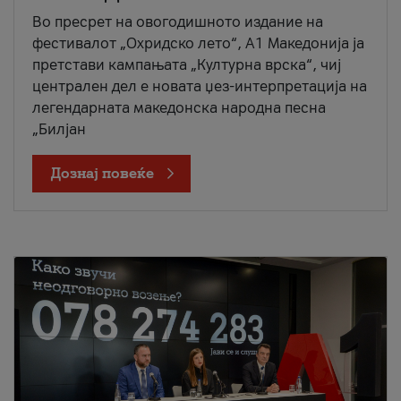
Во пресрет на овогодишното издание на
фестивалот „Охридско лето“, А1 Македонија ја
претстави кампањата „Културна врска“, чиј
централен дел е новата џез-интерпретација на
легендарната македонска народна песна
„Билјан
Дознај повеќе