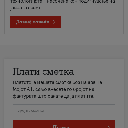
технологијата“, насочена кон подигнување на
јавната свест...
Дознај повеќе
Плати сметка
Платете ја Вашата сметка без најава на
Мојот А1, само внесете го бројот на
фактурата што сакате да ја платите.
Број на сметка
Плати