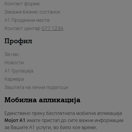
Контакт форма
Закажи бизнис состанок
A1 Продажни места
Контакт центар
077 1234
Профил
За нас
Новости
А1 Групација
Кариера
Заштита на лични податоци
Мобилна апликација
Единствено преку бесплатната мобилна апликација
Мојот A1
имате пристап до сите важни информации
за Вашите A1 услуги, во било кое време.