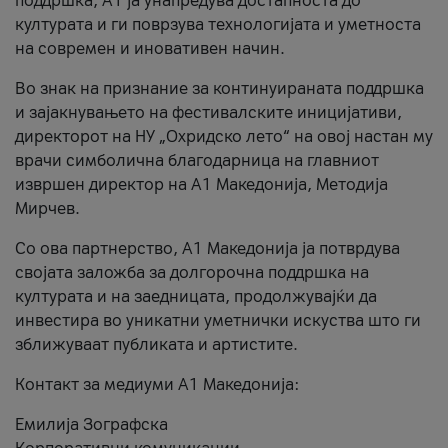
поддршка, A1 ја унапредува достапноста до
културата и ги поврзува технологијата и уметноста
на современ и иновативен начин.
Во знак на признание за континуираната поддршка
и зајакнувањето на фестивалските иницијативи,
директорот на НУ „Охридско лето“ на овој настан му
врачи симболична благодарница на главниот
извршен директор на A1 Македонија, Методија
Мирчев.
Со ова партнерство, A1 Македонија ја потврдува
својата заложба за долгорочна поддршка на
културата и на заедницата, продолжувајќи да
инвестира во уникатни уметнички искуства што ги
зближуваат публиката и артистите.
Контакт за медиуми А1 Македонија:
Емилија Зографска