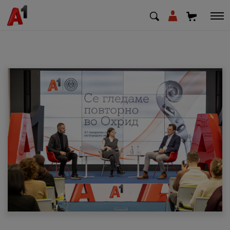
МК
EN
SQ
Приватни
Деловни
Поддршка
Надополни кредит
Плати сметка