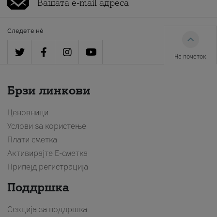
Следете нè
На почеток
Брзи линкови
Ценовници
Услови за користење
Плати сметка
Активирајте Е-сметка
Припејд регистрација
Поддршка
Секција за поддршка