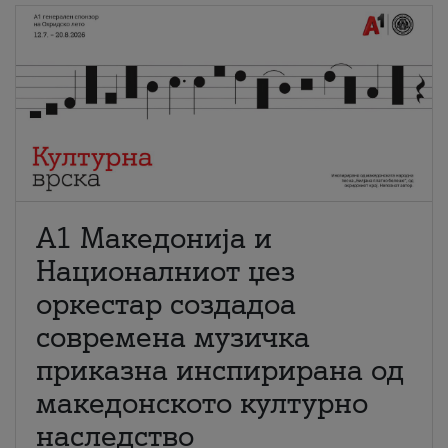
А1 Македонија и
Националниот џез
оркестар создадоа
современа музичка
приказна инспирирана од
македонското културно
наследство