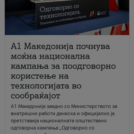
A1 Македонија почнува
моќна национална
кампања за поодговорно
користење на
технологијата во
сообраќајот
A1 Македонија заедно со Министерството за
внатрешни работи денеска и официјално ја
претставија националната општествено
одговорна кампања „Одговорно со