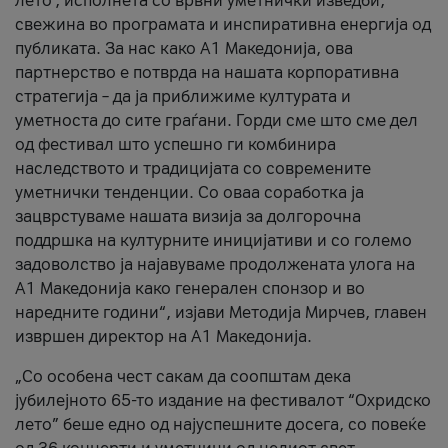
лето’, исполнета со врвни уметнички изведби,
свежина во програмата и инспиративна енергија од
публиката. За нас како A1 Македонија, ова
партнерство е потврда на нашата корпоративна
стратегија – да ја приближиме културата и
уметноста до сите граѓани. Горди сме што сме дел
од фестивал што успешно ги комбинира
наследството и традицијата со современите
уметнички тенденции. Со оваа соработка ја
зацврстуваме нашата визија за долгорочна
поддршка на културните иницијативи и со големо
задоволство ја најавуваме продолжената улога на
A1 Македонија како генерален спонзор и во
наредните години“, изјави Методија Мирчев, главен
извршен директор на A1 Македонија.
„Со особена чест сакам да соопштам дека
јубилејното 65-то издание на фестивалот “Охридско
лето” беше едно од најуспешните досега, со повеќе