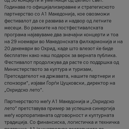
од 36 концерти и уметници од целиот свет.
Годинава го официјализиравме и стратегиското
партнерство со А1 Македонија, кое овозможи
фестивалот да се развива и надвор од летните
месеци. Во рамките на постфестивалската
програма најавуваме два значајни концерти и тоа
на 29 ноември во Македонската филхармонија и на
20 декември во Охрид, каде што влезот ќе биде
бесплатен како наш подарок за верната публика.
Фестивалот продолжува да расте со поддршка од
Министерството за култура и туризам,
Претседателот на државата, нашите партнери и
спонзори“, изјави Ѓорѓи Цуцковски, директор на
„Охридско лето“.
Партнерството меѓу A1 Македонија и „Охридско
лето“ претставува пример за успешна синергија
меѓу корпоративната одговорност и културната
традиција. Со финансиска, логистичка и техничка