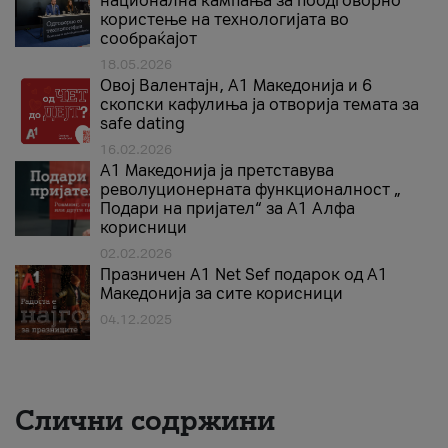
национална кампања за поодговорно
користење на технологијата во
сообраќајот
18.05.2026
Овој Валентајн, A1 Македонија и 6
скопски кафулиња ја отворија темата за
safe dating
16.02.2026
А1 Македонија ја претставува
револуционерната функционалност „
Подари на пријател“ за А1 Алфа
корисници
02.02.2026
Празничен A1 Net Sеf подарок од А1
Македонија за сите корисници
04.12.2025
Слични содржини