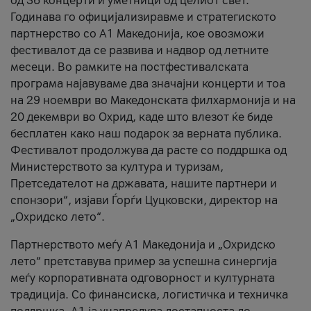
од 36 концерти и уметници од целиот свет.
Годинава го официјализиравме и стратегиското
партнерство со А1 Македонија, кое овозможи
фестивалот да се развива и надвор од летните
месеци. Во рамките на постфестивалската
програма најавуваме два значајни концерти и тоа
на 29 ноември во Македонската филхармонија и на
20 декември во Охрид, каде што влезот ќе биде
бесплатен како наш подарок за верната публика.
Фестивалот продолжува да расте со поддршка од
Министерството за култура и туризам,
Претседателот на државата, нашите партнери и
спонзори“, изјави Ѓорѓи Цуцковски, директор на
„Охридско лето“.
Партнерството меѓу A1 Македонија и „Охридско
лето“ претставува пример за успешна синергија
меѓу корпоративната одговорност и културната
традиција. Со финансиска, логистичка и техничка