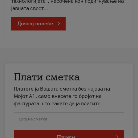
технологијата“, насочена кон подигнување на
јавната свест...
Дознај повеќе
Плати сметка
Платете ја Вашата сметка без најава на
Мојот А1, само внесете го бројот на
фактурата што сакате да ја платите.
Број на сметка
Плати