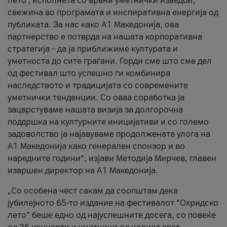
лето’, исполнета со врвни уметнички изведби,
свежина во програмата и инспиративна енергија од
публиката. За нас како A1 Македонија, ова
партнерство е потврда на нашата корпоративна
стратегија – да ја приближиме културата и
уметноста до сите граѓани. Горди сме што сме дел
од фестивал што успешно ги комбинира
наследството и традицијата со современите
уметнички тенденции. Со оваа соработка ја
зацврстуваме нашата визија за долгорочна
поддршка на културните иницијативи и со големо
задоволство ја најавуваме продолжената улога на
A1 Македонија како генерален спонзор и во
наредните години“, изјави Методија Мирчев, главен
извршен директор на A1 Македонија.
„Со особена чест сакам да соопштам дека
јубилејното 65-то издание на фестивалот “Охридско
лето” беше едно од најуспешните досега, со повеќе