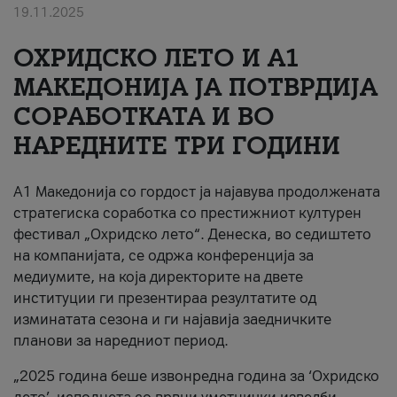
19.11.2025
За нас
ОХРИДСКО ЛЕТО И A1
#ПодобарОнлајн
МАКЕДОНИЈА ЈА ПОТВРДИЈА
СОРАБОТКАТА И ВО
НАРЕДНИТЕ ТРИ ГОДИНИ
A1 Македонија со гордост ја најавува продолжената
стратегиска соработка со престижниот културен
фестивал „Охридско лето“. Денеска, во седиштето
на компанијата, се одржа конференција за
медиумите, на која директорите на двете
институции ги презентираа резултатите од
изминатата сезона и ги најавија заедничките
планови за наредниот период.
„2025 година беше извонредна година за ‘Охридско