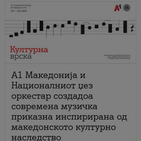
А1 Македонија и
Националниот џез
оркестар создадоа
современа музичка
приказна инспирирана од
македонското културно
наследство