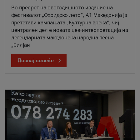
Во пресрет на овогодишното издание на
фестивалот „Охридско лето“, А1 Македонија ја
претстави кампањата „Културна врска“, чиј
централен дел е новата џез-интерпретација на
легендарната македонска народна песна
„Билјан
Дознај повеќе