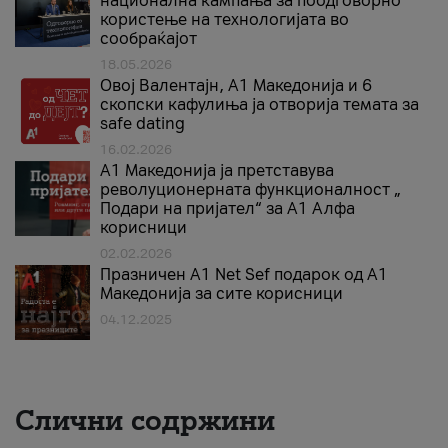
национална кампања за поодговорно
користење на технологијата во
сообраќајот
18.05.2026
Овој Валентајн, A1 Македонија и 6
скопски кафулиња ја отворија темата за
safe dating
16.02.2026
А1 Македонија ја претставува
револуционерната функционалност „
Подари на пријател“ за А1 Алфа
корисници
02.02.2026
Празничен A1 Net Sеf подарок од А1
Македонија за сите корисници
04.12.2025
Слични содржини