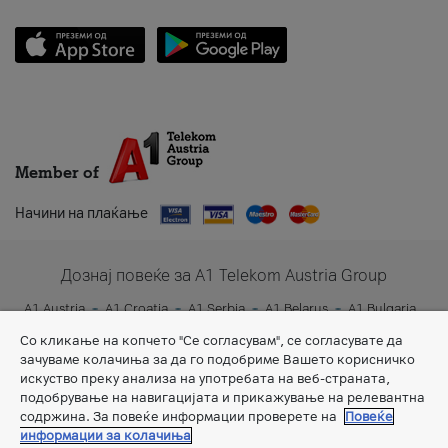
Member of
Начини на плаќање
Дознај повеќе за A1 Telekom Austria Group
A1 Austria
A1 Croatia
A1 Serbia
A1 Belarus
A1 Bulgaria
A1 Slovenia
A1 Digital
Со кликање на копчето "Се согласувам", се согласувате да
зачуваме колачиња за да го подобриме Вашето корисничко
искуство преку анализа на употребата на веб-страната,
подобрување на навигацијата и прикажување на релевантна
содржина. За повеќе информации проверете на
Повеќе
информации за колачиња