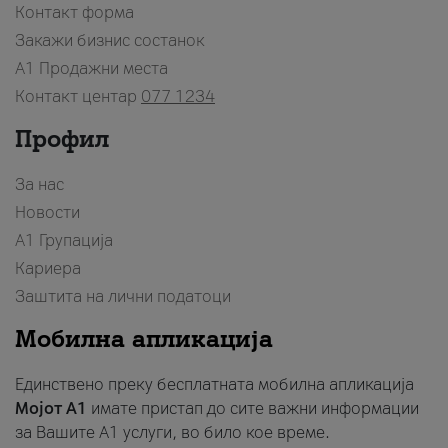
Контакт форма
Закажи бизнис состанок
A1 Продажни места
Контакт центар
077 1234
Профил
За нас
Новости
А1 Групација
Кариера
Заштита на лични податоци
Мобилна апликација
Единствено преку бесплатната мобилна апликација
Мојот A1
имате пристап до сите важни информации
за Вашите A1 услуги, во било кое време.