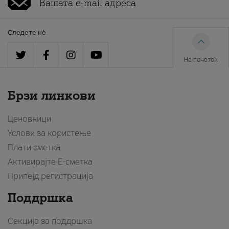
Следете нè
На почеток
Брзи линкови
Ценовници
Услови за користење
Плати сметка
Активирајте Е-сметка
Припејд регистрација
Поддршка
Секција за поддршка