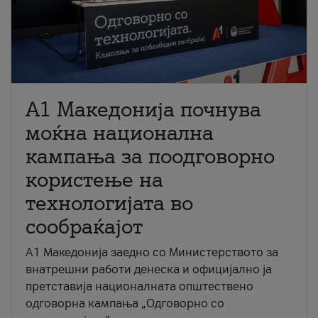
A1 Македонија почнува
моќна национална
кампања за поодговорно
користење на
технологијата во
сообраќајот
A1 Македонија заедно со Министерството за
внатрешни работи денеска и официјално ја
претставија националната општествено
одговорна кампања „Одговорно со