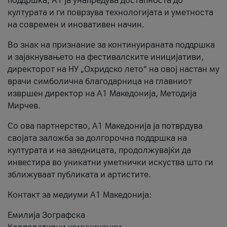
поддршка, A1 ја унапредува достапноста до
културата и ги поврзува технологијата и уметноста
на современ и иновативен начин.
Во знак на признание за континуираната поддршка
и зајакнувањето на фестивалските иницијативи,
директорот на НУ „Охридско лето“ на овој настан му
врачи симболична благодарница на главниот
извршен директор на A1 Македонија, Методија
Мирчев.
Со ова партнерство, A1 Македонија ја потврдува
својата заложба за долгорочна поддршка на
културата и на заедницата, продолжувајќи да
инвестира во уникатни уметнички искуства што ги
зближуваат публиката и артистите.
Контакт за медиуми А1 Македонија:
Емилија Зографска