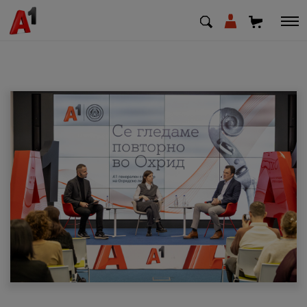
МК
EN
SQ
Приватни
Деловни
Поддршка
Надополни кредит
Плати сметка