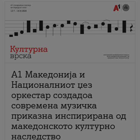
А1 Македонија и
Националниот џез
оркестар создадоа
современа музичка
приказна инспирирана од
македонското културно
наследство