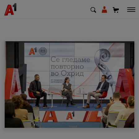
МК
EN
SQ
Приватни
Деловни
Поддршка
Надополни кредит
Плати сметка