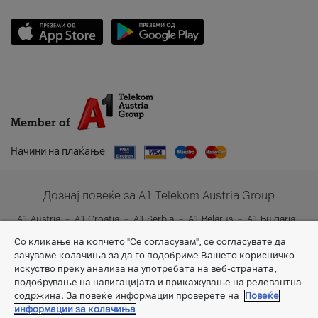
Member of
Начини на плаќање
Дознај повеќе за A1 Telekom Austria Group
A1 Austria
A1 Croatia
A1 Serbia
A1 Belarus
A1 Bulgaria
A1 Slovenia
A1 Digital
Со кликање на копчето "Се согласувам", се согласувате да
зачуваме колачиња за да го подобриме Вашето корисничко
искуство преку анализа на употребата на веб-страната,
подобрување на навигацијата и прикажување на релевантна
содржина. За повеќе информации проверете на
Повеќе
информации за колачиња