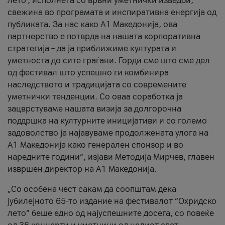
лето’, исполнета со врвни уметнички изведби,
свежина во програмата и инспиративна енергија од
публиката. За нас како A1 Македонија, ова
партнерство е потврда на нашата корпоративна
стратегија – да ја приближиме културата и
уметноста до сите граѓани. Горди сме што сме дел
од фестивал што успешно ги комбинира
наследството и традицијата со современите
уметнички тенденции. Со оваа соработка ја
зацврстуваме нашата визија за долгорочна
поддршка на културните иницијативи и со големо
задоволство ја најавуваме продолжената улога на
A1 Македонија како генерален спонзор и во
наредните години“, изјави Методија Мирчев, главен
извршен директор на A1 Македонија.
„Со особена чест сакам да соопштам дека
јубилејното 65-то издание на фестивалот “Охридско
лето” беше едно од најуспешните досега, со повеќе