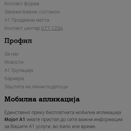
Контакт форма
Закажи бизнис состанок
A1 Продажни места
Контакт центар
077 1234
Профил
За нас
Новости
А1 Групација
Кариера
Заштита на лични податоци
Мобилна апликација
Единствено преку бесплатната мобилна апликација
Мојот A1
имате пристап до сите важни информации
за Вашите A1 услуги, во било кое време.