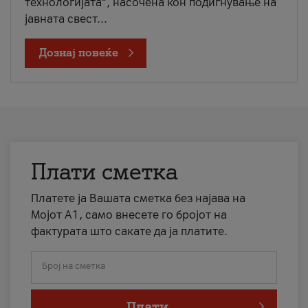
технологијата“, насочена кон подигнување на
јавната свест...
Дознај повеќе
Плати сметка
Платете ја Вашата сметка без најава на
Мојот А1, само внесете го бројот на
фактурата што сакате да ја платите.
Број на сметка
Плати