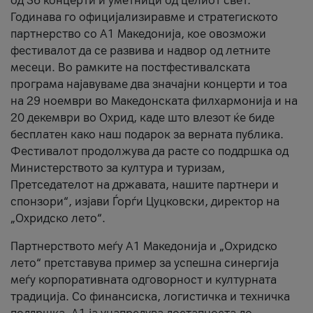
од 36 концерти и уметници од целиот свет.
Годинава го официјализиравме и стратегиското
партнерство со А1 Македонија, кое овозможи
фестивалот да се развива и надвор од летните
месеци. Во рамките на постфестивалската
програма најавуваме два значајни концерти и тоа
на 29 ноември во Македонската филхармонија и на
20 декември во Охрид, каде што влезот ќе биде
бесплатен како наш подарок за верната публика.
Фестивалот продолжува да расте со поддршка од
Министерството за култура и туризам,
Претседателот на државата, нашите партнери и
спонзори“, изјави Ѓорѓи Цуцковски, директор на
„Охридско лето“.
Партнерството меѓу A1 Македонија и „Охридско
лето“ претставува пример за успешна синергија
меѓу корпоративната одговорност и културната
традиција. Со финансиска, логистичка и техничка