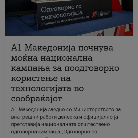
A1 Македонија почнува
моќна национална
кампања за поодговорно
користење на
технологијата во
сообраќајот
A1 Македонија заедно со Министерството за
внатрешни работи денеска и официјално ја
претставија националната општествено
одговорна кампања „Одговорно со