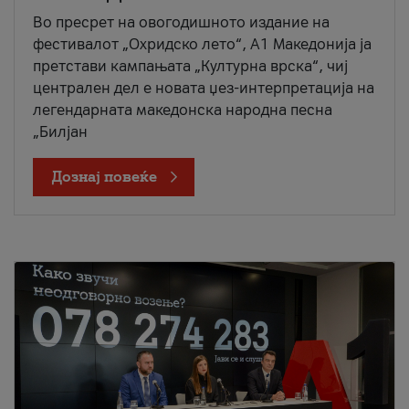
Во пресрет на овогодишното издание на
фестивалот „Охридско лето“, А1 Македонија ја
претстави кампањата „Културна врска“, чиј
централен дел е новата џез-интерпретација на
легендарната македонска народна песна
„Билјан
Дознај повеќе