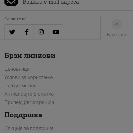
Следете нè
На почеток
Брзи линкови
Ценовници
Услови за користење
Плати сметка
Активирајте Е-сметка
Припејд регистрација
Поддршка
Секција за поддршка