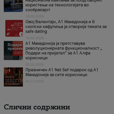
национална кампања за поодговорно
користење на технологијата во
сообраќајот
18.05.2026
Овој Валентајн, A1 Македонија и 6
скопски кафулиња ја отворија темата за
safe dating
16.02.2026
А1 Македонија ја претставува
револуционерната функционалност „
Подари на пријател“ за А1 Алфа
корисници
02.02.2026
Празничен A1 Net Sеf подарок од А1
Македонија за сите корисници
04.12.2025
Слични содржини