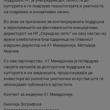
поддршка, A1 ја унапредува достапноста до
културата и ги поврзува технологијата и уметноста
на современ и иновативен начин.
Во знак на признание за континуираната поддршка
и зајакнувањето на фестивалските иницијативи,
директорот на НУ „Охридско лето“ на овој настан му
врачи симболична благодарница на главниот
извршен директор на A1 Македонија, Методија
Мирчев.
Со ова партнерство, A1 Македонија ја потврдува
својата заложба за долгорочна поддршка на
културата и на заедницата, продолжувајќи да
инвестира во уникатни уметнички искуства што ги
зближуваат публиката и артистите.
Контакт за медиуми А1 Македонија:
Емилија Зографска