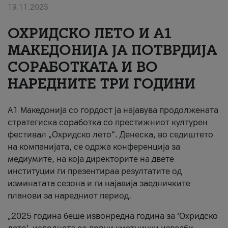
19.11.2025
За нас
ОХРИДСКО ЛЕТО И A1
#ПодобарОнлајн
МАКЕДОНИЈА ЈА ПОТВРДИЈА
СОРАБОТКАТА И ВО
НАРЕДНИТЕ ТРИ ГОДИНИ
A1 Македонија со гордост ја најавува продолжената
стратегиска соработка со престижниот културен
фестивал „Охридско лето“. Денеска, во седиштето
на компанијата, се одржа конференција за
медиумите, на која директорите на двете
институции ги презентираа резултатите од
изминатата сезона и ги најавија заедничките
планови за наредниот период.
„2025 година беше извонредна година за ‘Охридско