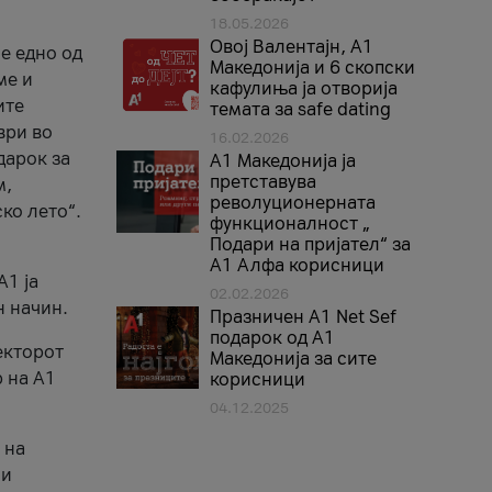
18.05.2026
Овој Валентајн, A1
е едно од
Македонија и 6 скопски
ме и
кафулиња ја отворија
ите
темата за safe dating
ври во
16.02.2026
дарок за
А1 Македонија ја
претставува
м,
револуционерната
ко лето“.
функционалност „
Подари на пријател“ за
А1 Алфа корисници
A1 ја
02.02.2026
н начин.
Празничен A1 Net Sеf
подарок од А1
екторот
Македонија за сите
 на A1
корисници
04.12.2025
 на
 и