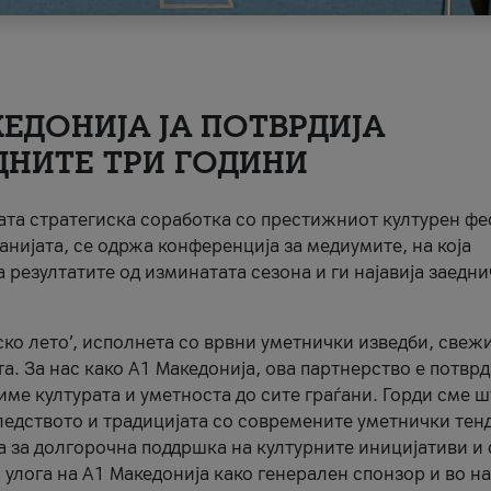
ЕДОНИЈА ЈА ПОТВРДИЈА
ДНИТЕ ТРИ ГОДИНИ
ната стратегиска соработка со престижниот културен ф
анијата, се одржа конференција за медиумите, на која
 резултатите од изминатата сезона и ги најавија заедн
ко лето’, исполнета со врвни уметнички изведби, свеж
а. За нас како A1 Македонија, ова партнерство е потврд
име културата и уметноста до сите граѓани. Горди сме 
ледството и традицијата со современите уметнички тен
а за долгорочна поддршка на културните иницијативи и 
 улога на A1 Македонија како генерален спонзор и во н