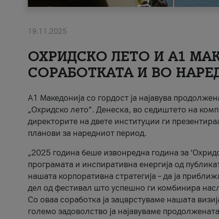
19.11.2025
ОХРИДСКО ЛЕТО И A1 МАК
СОРАБОТКАТА И ВО НАРЕ
A1 Македонија со гордост ја најавува продолже
„Охридско лето“. Денеска, во седиштето на комп
директорите на двете институции ги презентираа
планови за наредниот период.
„2025 година беше извонредна година за ‘Охридс
програмата и инспиративна енергија од публикат
нашата корпоративна стратегија – да ја приближ
дел од фестивал што успешно ги комбинира нас
Со оваа соработка ја зацврстуваме нашата визиј
големо задоволство ја најавуваме продолжената