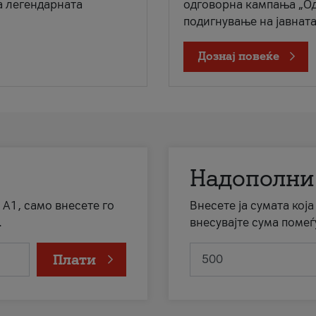
а легендарната
одговорна кампања „Од
подигнување на јавната 
Дознај повеќе
Надополни
 А1, само внесете го
Внесете ја сумата кој
.
внесувајте сума помеѓ
Плати