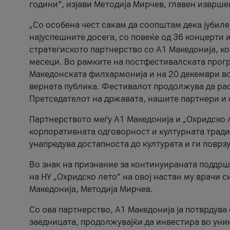
години“, изјави Методија Мирчев, главен изврше
„Со особена чест сакам да соопштам дека јубиле
најуспешните досега, со повеќе од 36 концерти 
стратегиското партнерство со А1 Македонија, к
месеци. Во рамките на постфестивалската прогр
Македонската филхармонија и на 20 декември во
верната публика. Фестивалот продолжува да рас
Претседателот на државата, нашите партнери и с
Партнерството меѓу A1 Македонија и „Охридско 
корпоративната одговорност и културната традиц
унапредува достапноста до културата и ги поврз
Во знак на признание за континуираната поддрш
на НУ „Охридско лето“ на овој настан му врачи
Македонија, Методија Мирчев.
Со ова партнерство, A1 Македонија ја потврдува
заедницата, продолжувајќи да инвестира во уни