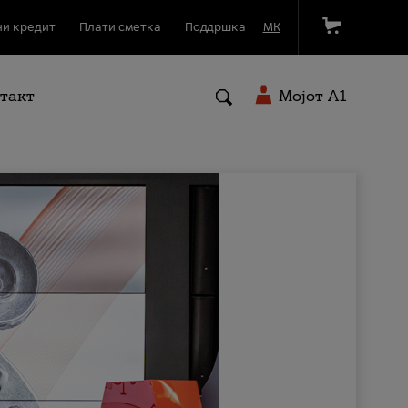
и кредит
Плати сметка
Поддршка
МК
такт
Мојот A1