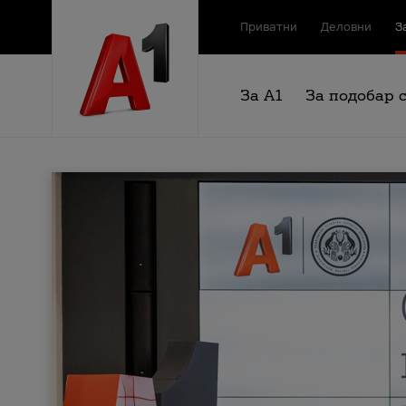
Приватни
Деловни
З
За А1
За подобар 