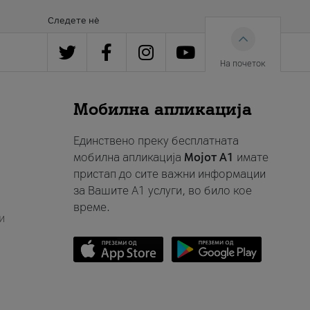
Следете нè
На почеток
Мобилна апликација
Единствено преку бесплатната
мобилна апликација
Мојот A1
имате
пристап до сите важни информации
за Вашите A1 услуги, во било кое
време.
и