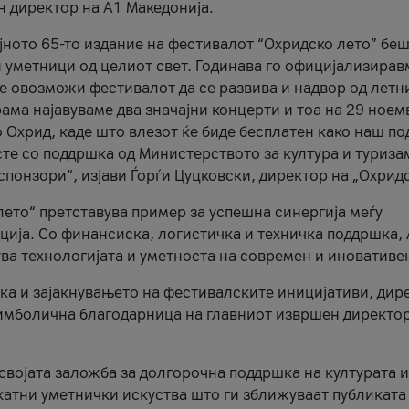
н директор на A1 Македонија.
јното 65-то издание на фестивалот “Охридско лето” беш
и уметници од целиот свет. Годинава го официјализирав
ое овозможи фестивалот да се развива и надвор од летн
ама најавуваме два значајни концерти и тоа на 29 ноем
 Охрид, каде што влезот ќе биде бесплатен како наш по
те со поддршка од Министерството за култура и туриза
понзори“, изјави Ѓорѓи Цуцковски, директор на „Охридс
лето“ претставува пример за успешна синергија меѓу
ија. Со финансиска, логистичка и техничка поддршка, 
ува технологијата и уметноста на современ и иновативе
ка и зајакнувањето на фестивалските иницијативи, дир
 симболична благодарница на главниот извршен директор
 својата заложба за долгорочна поддршка на културата и
катни уметнички искуства што ги зближуваат публиката