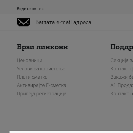
Бидете во тек
Брзи линкови
Подд
Ценовници
Секција 
Услови за користење
Контакт 
Плати сметка
Закажи б
Активирајте Е-сметка
A1 Прода
Припејд регистрација
Контакт 