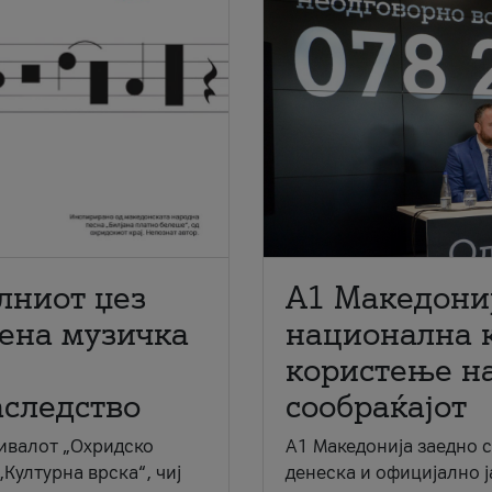
лниот џез
A1 Македони
мена музичка
национална 
користење на
аследство
сообраќајот
ивалот „Охридско
A1 Македонија заедно 
„Културна врска“, чиј
денеска и официјално 