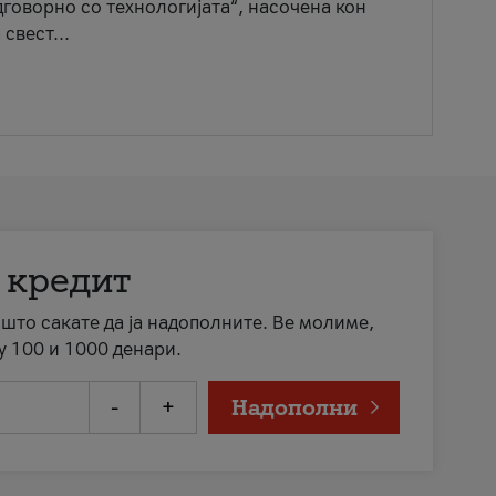
говорно со технологијата“, насочена кон
свест...
 кредит
а што сакате да ја надополните. Ве молиме,
у 100 и 1000 денари.
-
+
Надополни