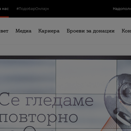
а нас
#ПодобарОнлајн
Надополн
свет
Медиа
Кариера
Броеви за донации
Кон