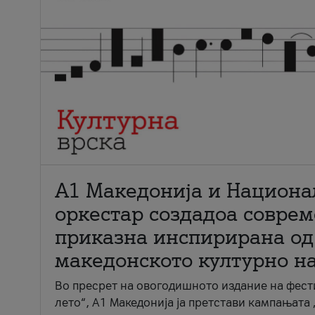
А1 Македонија и Национа
оркестар создадоа совре
приказна инспирирана од
македонското културно н
Во пресрет на овогодишното издание на фест
лето“, А1 Македонија ја претстави кампањата 