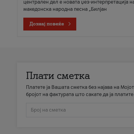
централен дел е новата џез-интерпретација н
македонска народна песна „Билјан
Дознај повеќе
Плати сметка
Платете ја Вашата сметка без најава на Мојот
бројот на фактурата што сакате да ја платите
Број на сметка