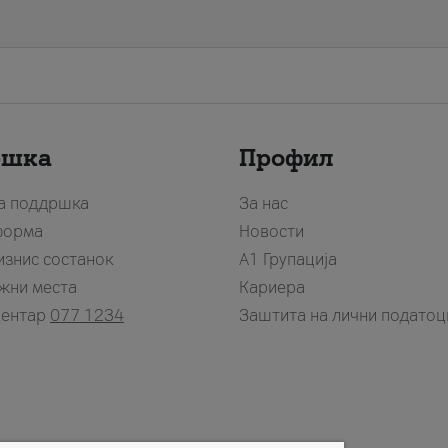
ршка
Профил
за поддршка
За нас
форма
Новости
изнис состанок
А1 Групација
жни места
Кариера
центар
077 1234
Заштита на лични податоц