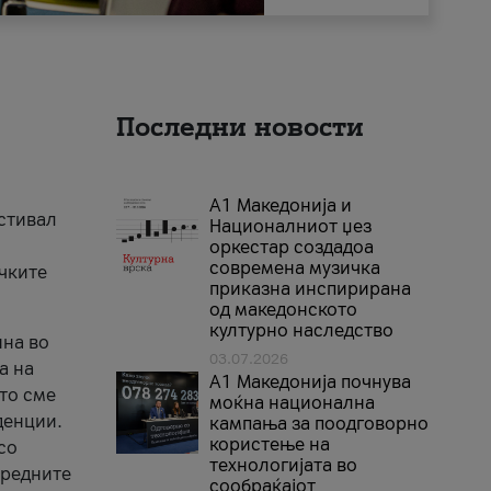
Последни новости
А1 Македонија и
естивал
Националниот џез
оркестар создадоа
современа музичка
ичките
приказна инспирирана
од македонското
културно наследство
ина во
03.07.2026
а на
A1 Македонија почнува
што сме
моќна национална
денции.
кампања за поодговорно
користење на
со
технологијата во
аредните
сообраќајот