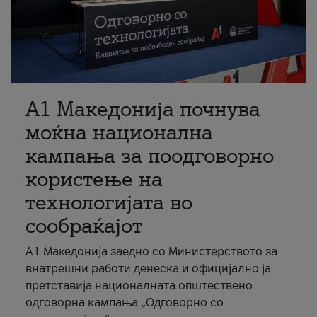
A1 Македонија почнува
моќна национална
кампања за поодговорно
користење на
технологијата во
сообраќајот
A1 Македонија заедно со Министерството за
внатрешни работи денеска и официјално ја
претставија националната општествено
одговорна кампања „Одговорно со