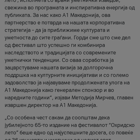
лето’, исполнета со врвни уметнички изведби,
свежина во програмата и инспиративна енергија од
публиката. За нас како A1 Македонија, ова
партнерство е потврда на нашата корпоративна
стратегија – да ја приближиме културата и
уметноста до сите граѓани. Горди сме што сме дел
од фестивал што успешно ги комбинира
наследството и традицијата со современите
уметнички тенденции. Со оваа соработка ја
зацврстуваме нашата визија за долгорочна
поддршка на културните иницијативи и со големо
задоволство ја најавуваме продолжената улога на
A1 Македонија како генерален спонзор и во
наредните години“, изјави Методија Мирчев, главен
извршен директор на A1 Македонија.
„Со особена чест сакам да соопштам дека
јубилејното 65-то издание на фестивалот “Охридско
лето” беше едно од најуспешните досега, со повеќе