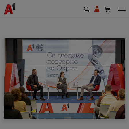
МК
EN
SQ
Приватни
Деловни
Поддршка
Надополни кредит
Плати сметка