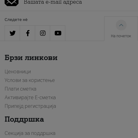
Следете нè
На почеток
Брзи линкови
Ценовници
Услови за користење
Плати сметка
Активирајте Е-сметка
Припејд регистрација
Поддршка
Секција за поддршка