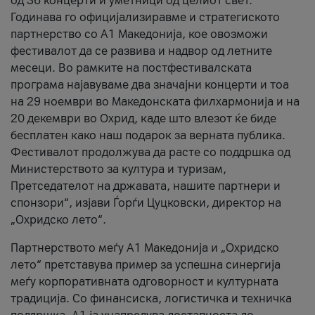
од 36 концерти и уметници од целиот свет.
Годинава го официјализиравме и стратегиското
партнерство со А1 Македонија, кое овозможи
фестивалот да се развива и надвор од летните
месеци. Во рамките на постфестивалската
програма најавуваме два значајни концерти и тоа
на 29 ноември во Македонската филхармонија и на
20 декември во Охрид, каде што влезот ќе биде
бесплатен како наш подарок за верната публика.
Фестивалот продолжува да расте со поддршка од
Министерството за култура и туризам,
Претседателот на државата, нашите партнери и
спонзори“, изјави Ѓорѓи Цуцковски, директор на
„Охридско лето“.
Партнерството меѓу A1 Македонија и „Охридско
лето“ претставува пример за успешна синергија
меѓу корпоративната одговорност и културната
традиција. Со финансиска, логистичка и техничка