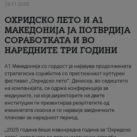
19.11.2025
За нас
ОХРИДСКО ЛЕТО И A1
#ПодобарОнлајн
МАКЕДОНИЈА ЈА ПОТВРДИЈА
СОРАБОТКАТА И ВО
НАРЕДНИТЕ ТРИ ГОДИНИ
A1 Македонија со гордост ја најавува продолжената
стратегиска соработка со престижниот културен
фестивал „Охридско лето“. Денеска, во седиштето
на компанијата, се одржа конференција за
медиумите, на која директорите на двете
институции ги презентираа резултатите од
изминатата сезона и ги најавија заедничките
планови за наредниот период.
„2025 година беше извонредна година за ‘Охридско