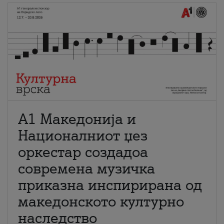
А1 Македонија и
Националниот џез
оркестар создадоа
современа музичка
приказна инспирирана од
македонското културно
наследство