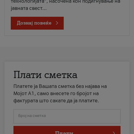
технологијата“, насочена кон подигнување на
јавната свест...
Дознај повеќе
Плати сметка
Платете ја Вашата сметка без најава на
Мојот А1, само внесете го бројот на
фактурата што сакате да ја платите.
Број на сметка
Плати