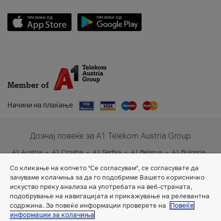
Member of
Начини на плаќање
Дознај повеќе за A1 Telekom Austria Group
A1 Austria
A1 Croatia
A1 Serbia
A1 Belarus
A1 Bulgaria
A1 Slovenia
A1 Digital
Со кликање на копчето "Се согласувам", се согласувате да
зачуваме колачиња за да го подобриме Вашето корисничко
искуство преку анализа на употребата на веб-страната,
подобрување на навигацијата и прикажување на релевантна
содржина. За повеќе информации проверете на
Повеќе
информации за колачиња