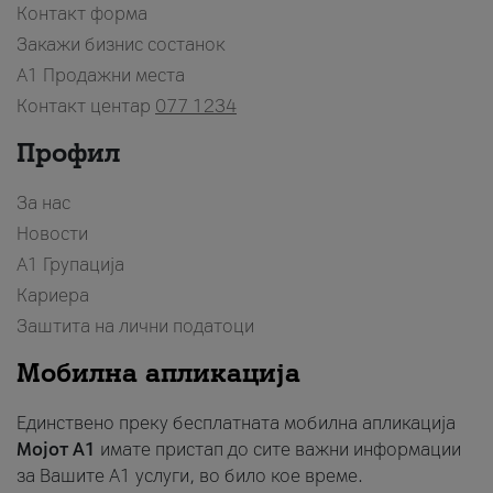
Контакт форма
Закажи бизнис состанок
A1 Продажни места
Контакт центар
077 1234
Профил
За нас
Новости
А1 Групација
Кариера
Заштита на лични податоци
Мобилна апликација
Единствено преку бесплатната мобилна апликација
Мојот A1
имате пристап до сите важни информации
за Вашите A1 услуги, во било кое време.