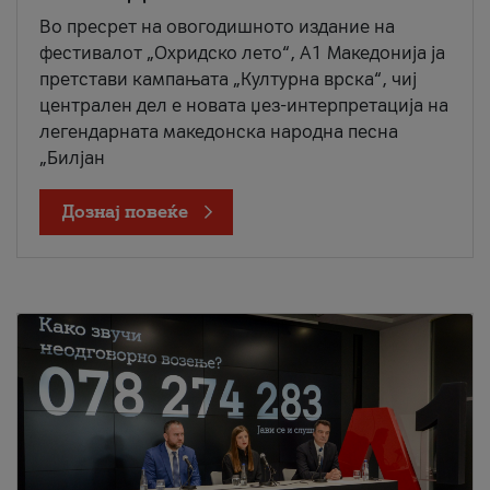
Во пресрет на овогодишното издание на
фестивалот „Охридско лето“, А1 Македонија ја
претстави кампањата „Културна врска“, чиј
централен дел е новата џез-интерпретација на
легендарната македонска народна песна
„Билјан
Дознај повеќе