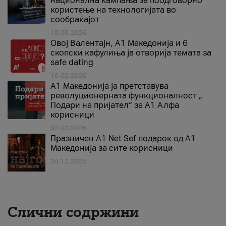
национална кампања за поодговорно
користење на технологијата во
сообраќајот
18.05.2026
Овој Валентајн, A1 Македонија и 6
скопски кафулиња ја отворија темата за
safe dating
16.02.2026
А1 Македонија ја претставува
револуционерната функционалност „
Подари на пријател“ за А1 Алфа
корисници
02.02.2026
Празничен A1 Net Sеf подарок од А1
Македонија за сите корисници
04.12.2025
Слични содржини