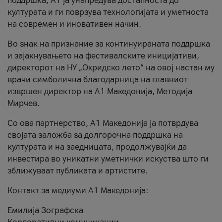
поддршка, A1 ја унапредува достапноста до
културата и ги поврзува технологијата и уметноста
на современ и иновативен начин.
Во знак на признание за континуираната поддршка
и зајакнувањето на фестивалските иницијативи,
директорот на НУ „Охридско лето“ на овој настан му
врачи симболична благодарница на главниот
извршен директор на A1 Македонија, Методија
Мирчев.
Со ова партнерство, A1 Македонија ја потврдува
својата заложба за долгорочна поддршка на
културата и на заедницата, продолжувајќи да
инвестира во уникатни уметнички искуства што ги
зближуваат публиката и артистите.
Контакт за медиуми А1 Македонија:
Емилија Зографска