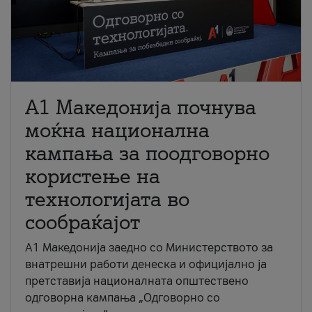
A1 Македонија почнува
моќна национална
кампања за поодговорно
користење на
технологијата во
сообраќајот
A1 Македонија заедно со Министерството за
внатрешни работи денеска и официјално ја
претставија националната општествено
одговорна кампања „Одговорно со