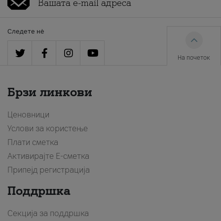
Следете нè
На почеток
Брзи линкови
Ценовници
Услови за користење
Плати сметка
Активирајте Е-сметка
Припејд регистрација
Поддршка
Секција за поддршка