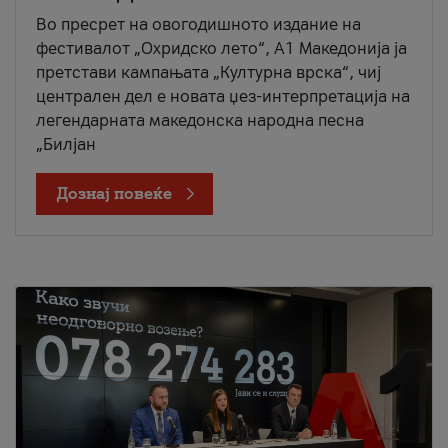
Во пресрет на овогодишното издание на
фестивалот „Охридско лето“, А1 Македонија ја
претстави кампањата „Културна врска“, чиј
централен дел е новата џез-интерпретација на
легендарната македонска народна песна
„Билјан
Дознај повеќе