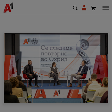
МК
EN
SQ
Приватни
Деловни
Поддршка
Надополни кредит
Плати сметка