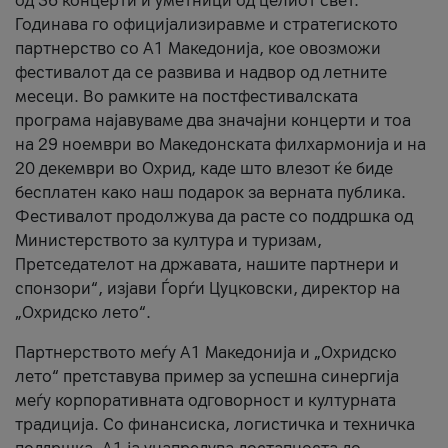
од 36 концерти и уметници од целиот свет.
Годинава го официјализиравме и стратегиското
партнерство со А1 Македонија, кое овозможи
фестивалот да се развива и надвор од летните
месеци. Во рамките на постфестивалската
програма најавуваме два значајни концерти и тоа
на 29 ноември во Македонската филхармонија и на
20 декември во Охрид, каде што влезот ќе биде
бесплатен како наш подарок за верната публика.
Фестивалот продолжува да расте со поддршка од
Министерството за култура и туризам,
Претседателот на државата, нашите партнери и
спонзори“, изјави Ѓорѓи Цуцковски, директор на
„Охридско лето“.
Партнерството меѓу A1 Македонија и „Охридско
лето“ претставува пример за успешна синергија
меѓу корпоративната одговорност и културната
традиција. Со финансиска, логистичка и техничка