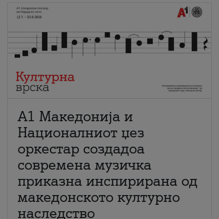
А1 Македонија и
Националниот џез
оркестар создадоа
современа музичка
приказна инспирирана од
македонското културно
наследство