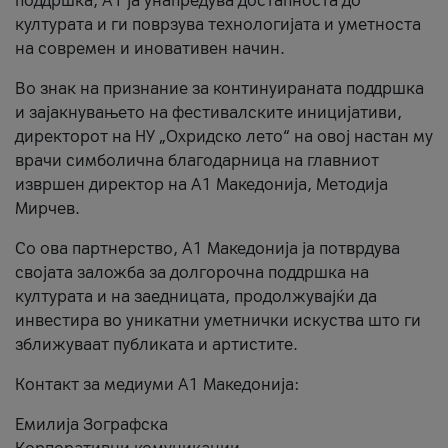
поддршка, A1 ја унапредува достапноста до
културата и ги поврзува технологијата и уметноста
на современ и иновативен начин.
Во знак на признание за континуираната поддршка
и зајакнувањето на фестивалските иницијативи,
директорот на НУ „Охридско лето“ на овој настан му
врачи симболична благодарница на главниот
извршен директор на A1 Македонија, Методија
Мирчев.
Со ова партнерство, A1 Македонија ја потврдува
својата заложба за долгорочна поддршка на
културата и на заедницата, продолжувајќи да
инвестира во уникатни уметнички искуства што ги
зближуваат публиката и артистите.
Контакт за медиуми А1 Македонија:
Емилија Зографска