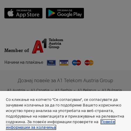
Member of
Начини на плаќање
Дознај повеќе за A1 Telekom Austria Group
A1 Austria
A1 Croatia
A1 Serbia
A1 Belarus
A1 Bulgaria
A1 Slovenia
A1 Digital
Со кликање на копчето "Се согласувам", се согласувате да
зачуваме колачиња за да го подобриме Вашето корисничко
искуство преку анализа на употребата на веб-страната,
подобрување на навигацијата и прикажување на релевантна
содржина. За повеќе информации проверете на
Повеќе
информации за колачиња