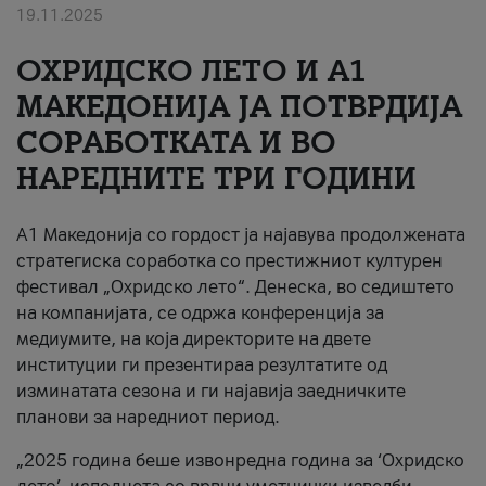
19.11.2025
За нас
ОХРИДСКО ЛЕТО И A1
#ПодобарОнлајн
МАКЕДОНИЈА ЈА ПОТВРДИЈА
СОРАБОТКАТА И ВО
НАРЕДНИТЕ ТРИ ГОДИНИ
A1 Македонија со гордост ја најавува продолжената
стратегиска соработка со престижниот културен
фестивал „Охридско лето“. Денеска, во седиштето
на компанијата, се одржа конференција за
медиумите, на која директорите на двете
институции ги презентираа резултатите од
изминатата сезона и ги најавија заедничките
планови за наредниот период.
„2025 година беше извонредна година за ‘Охридско