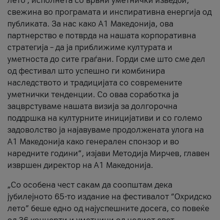
лето’, исполнета со врвни уметнички изведби,
свежина во програмата и инспиративна енергија од
публиката. За нас како A1 Македонија, ова
партнерство е потврда на нашата корпоративна
стратегија – да ја приближиме културата и
уметноста до сите граѓани. Горди сме што сме дел
од фестивал што успешно ги комбинира
наследството и традицијата со современите
уметнички тенденции. Со оваа соработка ја
зацврстуваме нашата визија за долгорочна
поддршка на културните иницијативи и со големо
задоволство ја најавуваме продолжената улога на
A1 Македонија како генерален спонзор и во
наредните години“, изјави Методија Мирчев, главен
извршен директор на A1 Македонија.
„Со особена чест сакам да соопштам дека
јубилејното 65-то издание на фестивалот “Охридско
лето” беше едно од најуспешните досега, со повеќе