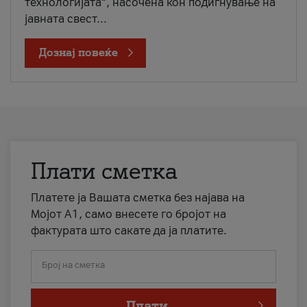
технологијата“, насочена кон подигнување на
јавната свест...
Дознај повеќе
Плати сметка
Платете ја Вашата сметка без најава на
Мојот А1, само внесете го бројот на
фактурата што сакате да ја платите.
Број на сметка
Плати