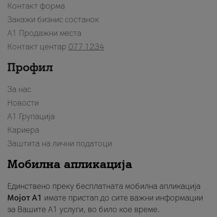
Контакт форма
Закажи бизнис состанок
A1 Продажни места
Контакт центар
077 1234
Профил
За нас
Новости
А1 Групација
Кариера
Заштита на лични податоци
Мобилна апликација
Единствено преку бесплатната мобилна апликација
Мојот A1
имате пристап до сите важни информации
за Вашите A1 услуги, во било кое време.