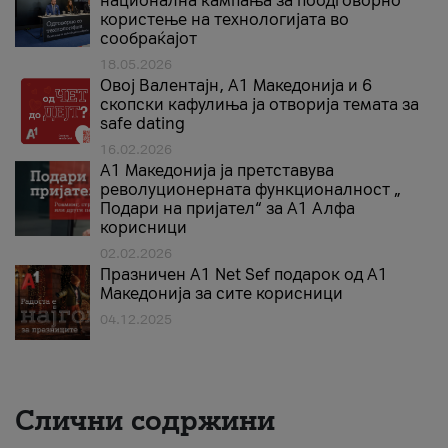
национална кампања за поодговорно
користење на технологијата во
сообраќајот
18.05.2026
Овој Валентајн, A1 Македонија и 6
скопски кафулиња ја отворија темата за
safe dating
16.02.2026
А1 Македонија ја претставува
револуционерната функционалност „
Подари на пријател“ за А1 Алфа
корисници
02.02.2026
Празничен A1 Net Sеf подарок од А1
Македонија за сите корисници
04.12.2025
Слични содржини