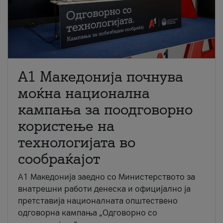
A1 Македонија почнува
моќна национална
кампања за поодговорно
користење на
технологијата во
сообраќајот
A1 Македонија заедно со Министерството за
внатрешни работи денеска и официјално ја
претставија националната општествено
одговорна кампања „Одговорно со