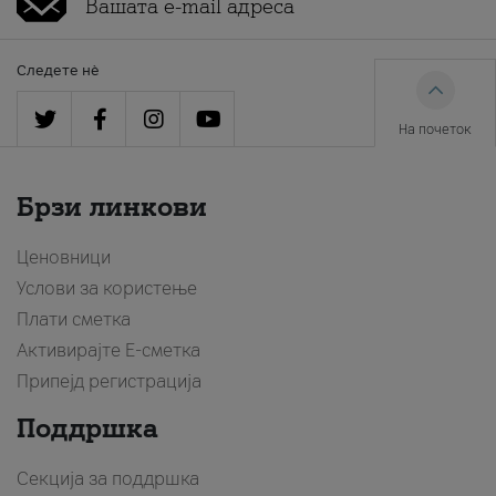
Следете нè
На почеток
Брзи линкови
Ценовници
Услови за користење
Плати сметка
Активирајте Е-сметка
Припејд регистрација
Поддршка
Секција за поддршка