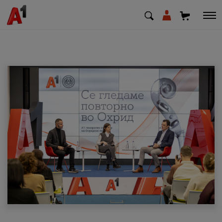
МК
EN
SQ
Приватни
Деловни
Поддршка
Надополни кредит
Плати сметка