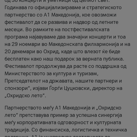
од 36 концерти и уметници од целиот свет.
Годинава го официјализиравме и стратегиското
партнерство со А1 Македонија, кое овозможи
фестивалот да се развива и надвор од летните
месеци. Во рамките на постфестивалската
програма најавуваме два значајни концерти и тоа
на 29 ноември во Македонската филхармонија и на
20 декември во Охрид, каде што влезот ќе биде
бесплатен како наш подарок за верната публика.
Фестивалот продолжува да расте со поддршка од
Министерството за култура и туризам,
Претседателот на државата, нашите партнери и
спонзори“, изјави Ѓорѓи Цуцковски, директор на
„Охридско лето“.
Партнерството меѓу A1 Македонија и „Охридско
лето“ претставува пример за успешна синергија
меѓу корпоративната одговорност и културната
традиција. Со финансиска, логистичка и техничка