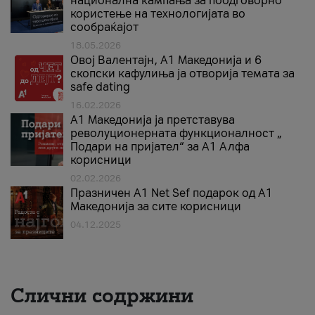
национална кампања за поодговорно
користење на технологијата во
сообраќајот
18.05.2026
Овој Валентајн, A1 Македонија и 6
скопски кафулиња ја отворија темата за
safe dating
16.02.2026
А1 Македонија ја претставува
револуционерната функционалност „
Подари на пријател“ за А1 Алфа
корисници
02.02.2026
Празничен A1 Net Sеf подарок од А1
Македонија за сите корисници
04.12.2025
Слични содржини