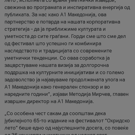
лето’, исполнета со врвни уметнички изведби,
свежина во програмата и инспиративна енергија од
публиката. За нас како A1 Македонија, ова
партнерство е потврда на нашата корпоративна
стратегија – да ја приближиме културата и
уметноста до сите граѓани. Горди сме што сме дел
од фестивал што успешно ги комбинира
наследството и традицијата со современите
уметнички тенденции. Со оваа соработка ја
зацврстуваме нашата визија за долгорочна
поддршка на културните иницијативи и со големо
задоволство ја најавуваме продолжената улога на
A1 Македонија како генерален спонзор и во
наредните години“, изјави Методија Мирчев, главен
извршен директор на A1 Македонија.
„Со особена чест сакам да соопштам дека
јубилејното 65-то издание на фестивалот “Охридско
лето” беше едно од најуспешните досега, со повеќе