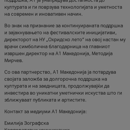
поддршка, A1 ја унапредува достапноста до
културата и ги поврзува технологијата и уметноста
на современ и иновативен начин.
Во знак на признание за континуираната поддршка
и зајакнувањето на фестивалските иницијативи,
директорот на НУ „Охридско лето“ на овој настан му
врачи симболична благодарница на главниот
извршен директор на A1 Македонија, Методија
Мирчев.
Со ова партнерство, A1 Македонија ја потврдува
својата заложба за долгорочна поддршка на
културата и на заедницата, продолжувајќи да
инвестира во уникатни уметнички искуства што ги
зближуваат публиката и артистите.
Контакт за медиуми А1 Македонија:
Емилија Зографска