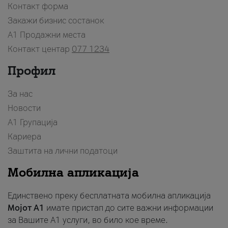
Контакт форма
Закажи бизнис состанок
A1 Продажни места
Контакт центар
077 1234
Профил
За нас
Новости
А1 Групација
Кариера
Заштита на лични податоци
Мобилна апликација
Единствено преку бесплатната мобилна апликација
Мојот A1
имате пристап до сите важни информации
за Вашите A1 услуги, во било кое време.