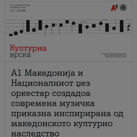
А1 Македонија и
Националниот џез
оркестар создадоа
современа музичка
приказна инспирирана од
македонското културно
наследство