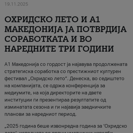
19.11.2025
За нас
ОХРИДСКО ЛЕТО И A1
#ПодобарОнлајн
МАКЕДОНИЈА ЈА ПОТВРДИЈА
СОРАБОТКАТА И ВО
НАРЕДНИТЕ ТРИ ГОДИНИ
A1 Македонија со гордост ја најавува продолжената
стратегиска соработка со престижниот културен
фестивал „Охридско лето“. Денеска, во седиштето
на компанијата, се одржа конференција за
медиумите, на која директорите на двете
институции ги презентираа резултатите од
изминатата сезона и ги најавија заедничките
планови за наредниот период.
„2025 година беше извонредна година за ‘Охридско