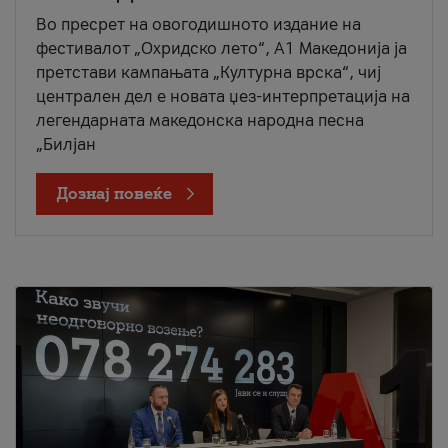
Во пресрет на овогодишното издание на
фестивалот „Охридско лето“, А1 Македонија ја
претстави кампањата „Културна врска“, чиј
централен дел е новата џез-интерпретација на
легендарната македонска народна песна
„Билјан
Дознај повеќе