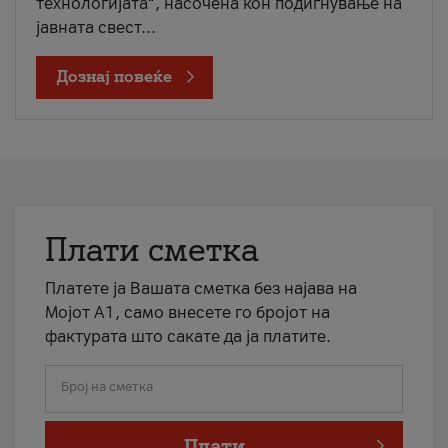
технологијата“, насочена кон подигнување на
јавната свест...
Дознај повеќе
Плати сметка
Платете ја Вашата сметка без најава на
Мојот А1, само внесете го бројот на
фактурата што сакате да ја платите.
Број на сметка
Плати