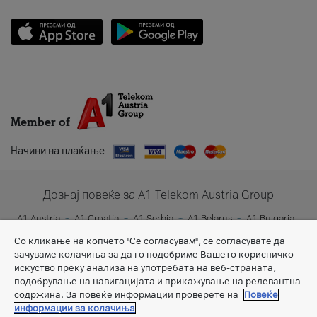
Member of
Начини на плаќање
Дознај повеќе за A1 Telekom Austria Group
A1 Austria
A1 Croatia
A1 Serbia
A1 Belarus
A1 Bulgaria
A1 Slovenia
A1 Digital
Со кликање на копчето "Се согласувам", се согласувате да
зачуваме колачиња за да го подобриме Вашето корисничко
искуство преку анализа на употребата на веб-страната,
подобрување на навигацијата и прикажување на релевантна
содржина. За повеќе информации проверете на
Повеќе
информации за колачиња