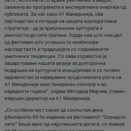
лето’, исполнета со врвни уметнички изведби,
свежина во програмата и инспиративна енергија од
публиката. За нас како A1 Македонија, ова
партнерство е потврда на нашата корпоративна
стратегија – да ја приближиме културата и
уметноста до сите граѓани. Горди сме што сме дел
од фестивал што успешно ги комбинира
наследството и традицијата со современите
уметнички тенденции. Со оваа соработка ја
зацврстуваме нашата визија за долгорочна
поддршка на културните иницијативи и со големо
задоволство ја најавуваме продолжената улога на
A1 Македонија како генерален спонзор и во
наредните години“, изјави Методија Мирчев, главен
извршен директор на A1 Македонија.
„Со особена чест сакам да соопштам дека
јубилејното 65-то издание на фестивалот “Охридско
лето” беше едно од најуспешните досега, со повеќе