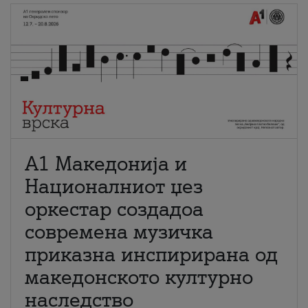
А1 Македонија и
Националниот џез
оркестар создадоа
современа музичка
приказна инспирирана од
македонското културно
наследство