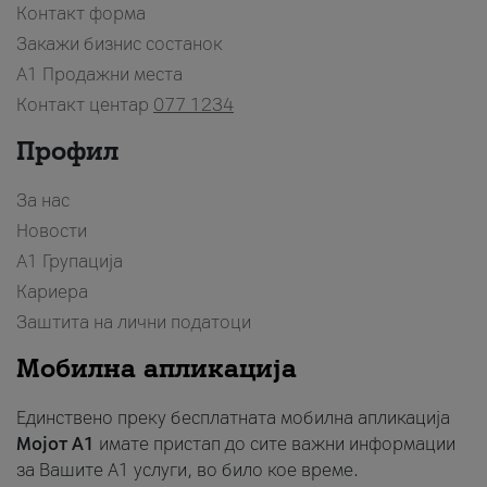
Контакт форма
Закажи бизнис состанок
A1 Продажни места
Контакт центар
077 1234
Профил
За нас
Новости
А1 Групација
Кариера
Заштита на лични податоци
Мобилна апликација
Единствено преку бесплатната мобилна апликација
Мојот A1
имате пристап до сите важни информации
за Вашите A1 услуги, во било кое време.