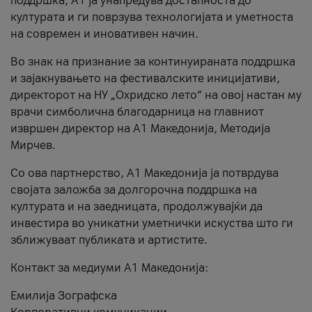
поддршка, A1 ја унапредува достапноста до
културата и ги поврзува технологијата и уметноста
на современ и иновативен начин.
Во знак на признание за континуираната поддршка
и зајакнувањето на фестивалските иницијативи,
директорот на НУ „Охридско лето“ на овој настан му
врачи симболична благодарница на главниот
извршен директор на A1 Македонија, Методија
Мирчев.
Со ова партнерство, A1 Македонија ја потврдува
својата заложба за долгорочна поддршка на
културата и на заедницата, продолжувајќи да
инвестира во уникатни уметнички искуства што ги
зближуваат публиката и артистите.
Контакт за медиуми А1 Македонија:
Емилија Зографска