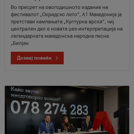
Во пресрет на овогодишното издание на
фестивалот „Охридско лето“, А1 Македонија ја
претстави кампањата „Културна врска“, чиј
централен дел е новата џез-интерпретација на
легендарната македонска народна песна
„Билјан
Дознај повеќе