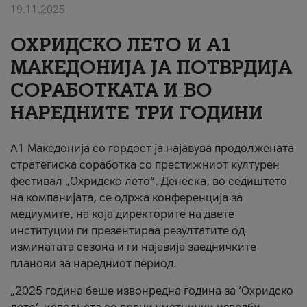
19.11.2025
За нас
ОХРИДСКО ЛЕТО И A1
#ПодобарОнлајн
МАКЕДОНИЈА ЈА ПОТВРДИЈА
СОРАБОТКАТА И ВО
НАРЕДНИТЕ ТРИ ГОДИНИ
A1 Македонија со гордост ја најавува продолжената
стратегиска соработка со престижниот културен
фестивал „Охридско лето“. Денеска, во седиштето
на компанијата, се одржа конференција за
медиумите, на која директорите на двете
институции ги презентираа резултатите од
изминатата сезона и ги најавија заедничките
планови за наредниот период.
„2025 година беше извонредна година за ‘Охридско