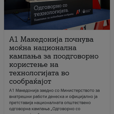
A1 Македонија почнува
моќна национална
кампања за поодговорно
користење на
технологијата во
сообраќајот
A1 Македонија заедно со Министерството за
внатрешни работи денеска и официјално ја
претставија националната општествено
одговорна кампања „Одговорно со