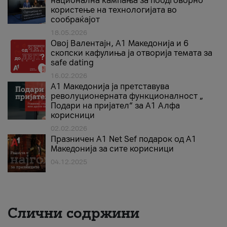
национална кампања за поодговорно
користење на технологијата во
сообраќајот
18.05.2026
Овој Валентајн, A1 Македонија и 6
скопски кафулиња ја отворија темата за
safe dating
16.02.2026
А1 Македонија ја претставува
револуционерната функционалност „
Подари на пријател“ за А1 Алфа
корисници
02.02.2026
Празничен A1 Net Sеf подарок од А1
Македонија за сите корисници
04.12.2025
Слични содржини