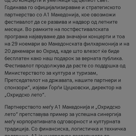
од 36 концерти и уметници од целиот свет.
Годинава го официјализиравме и стратегиското
партнерство со А1 Македонија, кое овозможи
фестивалот да се развива и надвор од летните
месеци. Во рамките на постфестивалската
програма најавуваме два значајни концерти и тоа
на 29 ноември во Македонската филхармонија и на
20 декември во Охрид, каде што влезот ќе биде
бесплатен како наш подарок за верната публика.
Фестивалот продолжува да расте со поддршка од
Министерството за култура и туризам,
Претседателот на државата, нашите партнери и
спонзори“, изјави Ѓорѓи Цуцковски, директор на
„Охридско лето“.
Партнерството меѓу A1 Македонија и „Охридско
лето“ претставува пример за успешна синергија
меѓу корпоративната одговорност и културната
традиција. Со финансиска, логистичка и техничка