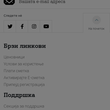
Следете нè
На почеток
Брзи линкови
Ценовници
Услови за користење
Плати сметка
Активирајте Е-сметка
Припејд регистрација
Поддршка
Секција за поддршка