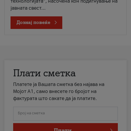
технологијата“, насочена кон подигнување на
јавната свест...
Дознај повеќе
Плати сметка
Платете ја Вашата сметка без најава на
Мојот А1, само внесете го бројот на
фактурата што сакате да ја платите.
Број на сметка
Плати