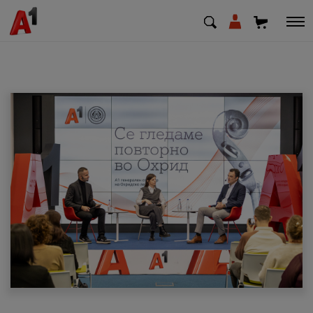
МК
EN
SQ
Приватни
Деловни
Поддршка
Надополни кредит
Плати сметка