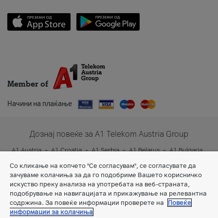
Member of
Начини на плаќање
Дознај повеќе за A1 Telekom Austria Group
A1 Austria
A1 Croatia
A1 Serbia
A1 Belarus
A1 Bulgaria
A1 Slovenia
A1 Digital
Со кликање на копчето "Се согласувам", се согласувате да
зачуваме колачиња за да го подобриме Вашето корисничко
искуство преку анализа на употребата на веб-страната,
подобрување на навигацијата и прикажување на релевантна
содржина. За повеќе информации проверете на
Повеќе
информации за колачиња