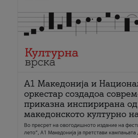
А1 Македонија и Национа
оркестар создадоа совре
приказна инспирирана од
македонското културно н
Во пресрет на овогодишното издание на фест
лето“, А1 Македонија ја претстави кампањата 