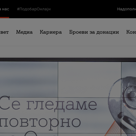
а нас
#ПодобарОнлајн
Надополн
свет
Медиа
Кариера
Броеви за донации
Кон