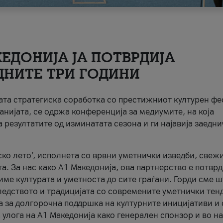
ЕДОНИЈА ЈА ПОТВРДИЈА
ДНИТЕ ТРИ ГОДИНИ
ната стратегиска соработка со престижниот културен ф
анијата, се одржа конференција за медиумите, на која
 резултатите од изминатата сезона и ги најавија заедн
ко лето’, исполнета со врвни уметнички изведби, свеж
а. За нас како A1 Македонија, ова партнерство е потврд
име културата и уметноста до сите граѓани. Горди сме 
ледството и традицијата со современите уметнички тен
а за долгорочна поддршка на културните иницијативи и 
 улога на A1 Македонија како генерален спонзор и во н