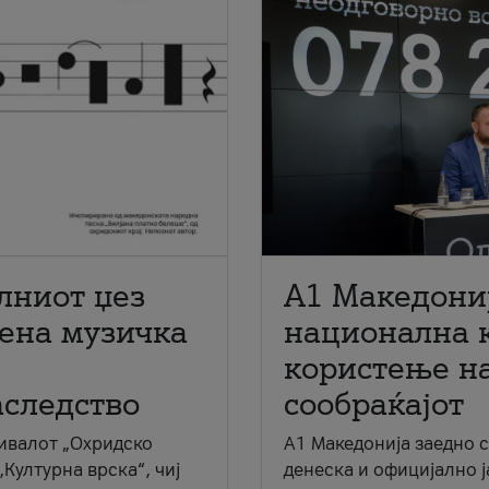
лниот џез
A1 Македони
мена музичка
национална 
користење на
аследство
сообраќајот
ивалот „Охридско
A1 Македонија заедно 
„Културна врска“, чиј
денеска и официјално 