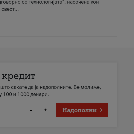
говорно со технологијата“, насочена кон
свест...
 кредит
а што сакате да ја надополните. Ве молиме,
у 100 и 1000 денари.
-
+
Надополни