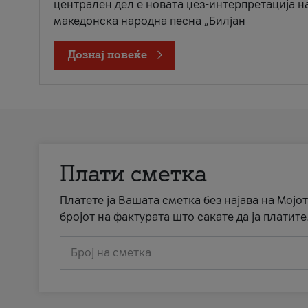
централен дел е новата џез-интерпретација н
македонска народна песна „Билјан
Дознај повеќе
Плати сметка
Платете ја Вашата сметка без најава на Мојот
бројот на фактурата што сакате да ја платите
Број на сметка