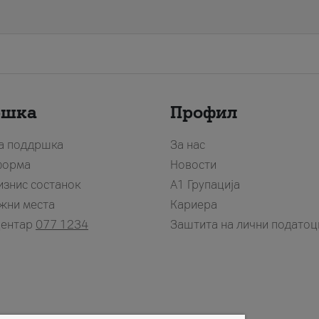
ршка
Профил
за поддршка
За нас
форма
Новости
изнис состанок
А1 Групација
жни места
Кариера
центар
077 1234
Заштита на лични податоц