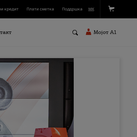
и кредит
Плати сметка
Поддршка
МК
такт
Мојот A1