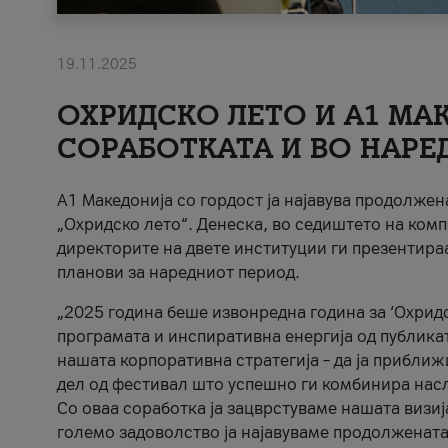
19.11.2025
ОХРИДСКО ЛЕТО И A1 МАК
СОРАБОТКАТА И ВО НАРЕ
A1 Македонија со гордост ја најавува продолже
„Охридско лето“. Денеска, во седиштето на комп
директорите на двете институции ги презентираа
планови за наредниот период.
„2025 година беше извонредна година за ‘Охридс
програмата и инспиративна енергија од публикат
нашата корпоративна стратегија – да ја приближ
дел од фестивал што успешно ги комбинира нас
Со оваа соработка ја зацврстуваме нашата визиј
големо задоволство ја најавуваме продолжената