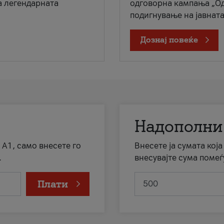
а легендарната
одговорна кампања „Од
подигнување на јавната 
Дознај повеќе
Надополни
 А1, само внесете го
Внесете ја сумата кој
.
внесувајте сума помеѓ
Плати