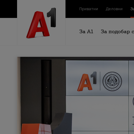
Приватни
Деловни
З
За А1
За подобар 