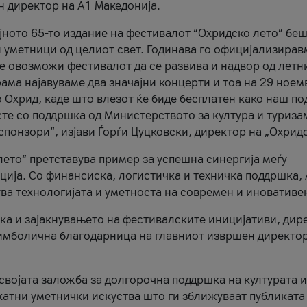
н директор на A1 Македонија.
јното 65-то издание на фестивалот “Охридско лето” беш
и уметници од целиот свет. Годинава го официјализирав
ое овозможи фестивалот да се развива и надвор од летн
ама најавуваме два значајни концерти и тоа на 29 ноем
 Охрид, каде што влезот ќе биде бесплатен како наш по
те со поддршка од Министерството за култура и туриза
понзори“, изјави Ѓорѓи Цуцковски, директор на „Охридс
лето“ претставува пример за успешна синергија меѓу
ија. Со финансиска, логистичка и техничка поддршка, 
ува технологијата и уметноста на современ и иновативе
ка и зајакнувањето на фестивалските иницијативи, дир
 симболична благодарница на главниот извршен директор
 својата заложба за долгорочна поддршка на културата и
катни уметнички искуства што ги зближуваат публиката