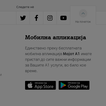
Следете нè
На почеток
Мобилна апликација
Единствено преку бесплатната
мобилна апликација
Мојот A1
имате
пристап до сите важни информации
за Вашите A1 услуги, во било кое
време.
и