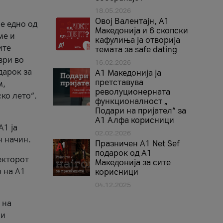
18.05.2026
Овој Валентајн, A1
е едно од
Македонија и 6 скопски
ме и
кафулиња ја отворија
ите
темата за safe dating
ври во
16.02.2026
дарок за
А1 Македонија ја
претставува
м,
револуционерната
ко лето“.
функционалност „
Подари на пријател“ за
А1 Алфа корисници
A1 ја
02.02.2026
н начин.
Празничен A1 Net Sеf
подарок од А1
екторот
Македонија за сите
 на A1
корисници
04.12.2025
 на
 и