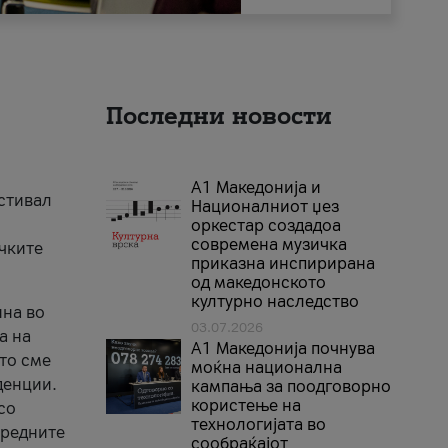
Последни новости
А1 Македонија и
естивал
Националниот џез
оркестар создадоа
современа музичка
ичките
приказна инспирирана
од македонското
културно наследство
ина во
03.07.2026
а на
A1 Македонија почнува
што сме
моќна национална
денции.
кампања за поодговорно
користење на
со
технологијата во
аредните
сообраќајот