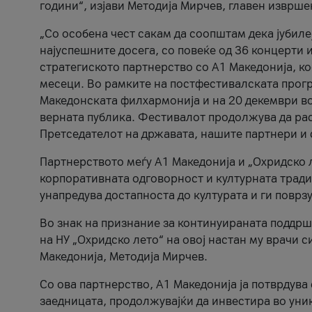
години“, изјави Методија Мирчев, главен изврше
„Со особена чест сакам да соопштам дека јубиле
најуспешните досега, со повеќе од 36 концерти 
стратегиското партнерство со А1 Македонија, к
месеци. Во рамките на постфестивалската прогр
Македонската филхармонија и на 20 декември во
верната публика. Фестивалот продолжува да рас
Претседателот на државата, нашите партнери и с
Партнерството меѓу A1 Македонија и „Охридско 
корпоративната одговорност и културната традиц
унапредува достапноста до културата и ги поврз
Во знак на признание за континуираната поддрш
на НУ „Охридско лето“ на овој настан му врачи
Македонија, Методија Мирчев.
Со ова партнерство, A1 Македонија ја потврдува
заедницата, продолжувајќи да инвестира во уни