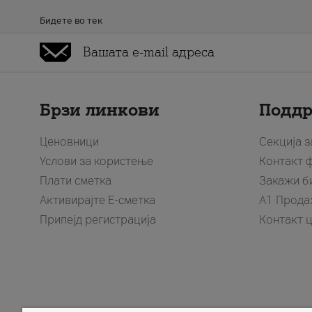
Бидете во тек
Брзи линкови
Подд
Ценовници
Секција 
Услови за користење
Контакт 
Плати сметка
Закажи б
Активирајте Е-сметка
A1 Прода
Припејд регистрација
Контакт 