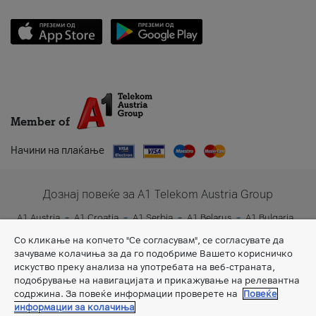
Member of
Начини на плаќање
Дознај повеќе за A1 Telekom Austria Group
A1 Austria
A1 Croatia
A1 Serbia
A1 Belarus
A1 Bulgaria
A1 Slovenia
A1 Digital
Со кликање на копчето "Се согласувам", се согласувате да
зачуваме колачиња за да го подобриме Вашето корисничко
искуство преку анализа на употребата на веб-страната,
подобрување на навигацијата и прикажување на релевантна
содржина. За повеќе информации проверете на
Повеќе
информации за колачиња