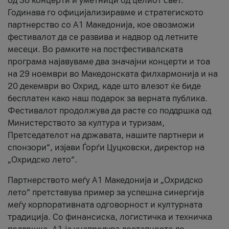
од 36 концерти и уметници од целиот свет.
Годинава го официјализиравме и стратегиското
партнерство со А1 Македонија, кое овозможи
фестивалот да се развива и надвор од летните
месеци. Во рамките на постфестивалската
програма најавуваме два значајни концерти и тоа
на 29 ноември во Македонската филхармонија и на
20 декември во Охрид, каде што влезот ќе биде
бесплатен како наш подарок за верната публика.
Фестивалот продолжува да расте со поддршка од
Министерството за култура и туризам,
Претседателот на државата, нашите партнери и
спонзори“, изјави Ѓорѓи Цуцковски, директор на
„Охридско лето“.
Партнерството меѓу A1 Македонија и „Охридско
лето“ претставува пример за успешна синергија
меѓу корпоративната одговорност и културната
традиција. Со финансиска, логистичка и техничка