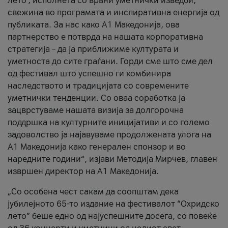
лето’, исполнета со врвни уметнички изведби,
свежина во програмата и инспиративна енергија од
публиката. За нас како A1 Македонија, ова
партнерство е потврда на нашата корпоративна
стратегија – да ја приближиме културата и
уметноста до сите граѓани. Горди сме што сме дел
од фестивал што успешно ги комбинира
наследството и традицијата со современите
уметнички тенденции. Со оваа соработка ја
зацврстуваме нашата визија за долгорочна
поддршка на културните иницијативи и со големо
задоволство ја најавуваме продолжената улога на
A1 Македонија како генерален спонзор и во
наредните години“, изјави Методија Мирчев, главен
извршен директор на A1 Македонија.
„Со особена чест сакам да соопштам дека
јубилејното 65-то издание на фестивалот “Охридско
лето” беше едно од најуспешните досега, со повеќе