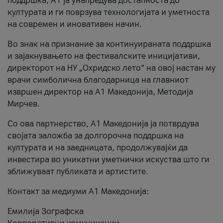
поддршка, A1 ја унапредува достапноста до
културата и ги поврзува технологијата и уметноста
на современ и иновативен начин.
Во знак на признание за континуираната поддршка
и зајакнувањето на фестивалските иницијативи,
директорот на НУ „Охридско лето“ на овој настан му
врачи симболична благодарница на главниот
извршен директор на A1 Македонија, Методија
Мирчев.
Со ова партнерство, A1 Македонија ја потврдува
својата заложба за долгорочна поддршка на
културата и на заедницата, продолжувајќи да
инвестира во уникатни уметнички искуства што ги
зближуваат публиката и артистите.
Контакт за медиуми А1 Македонија:
Емилија Зографска