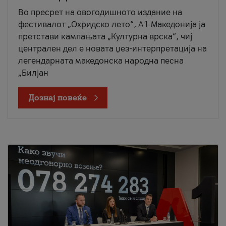
Во пресрет на овогодишното издание на
фестивалот „Охридско лето“, А1 Македонија ја
претстави кампањата „Културна врска“, чиј
централен дел е новата џез-интерпретација на
легендарната македонска народна песна
„Билјан
Дознај повеќе