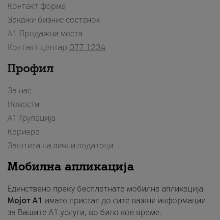
Контакт форма
Закажи бизнис состанок
A1 Продажни места
Контакт центар
077 1234
Профил
За нас
Новости
А1 Групација
Кариера
Заштита на лични податоци
Мобилна апликација
Единствено преку бесплатната мобилна апликација
Мојот A1
имате пристап до сите важни информации
за Вашите A1 услуги, во било кое време.