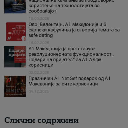
национална кампања за поодговорно
користење на технологијата во
сообраќајот
18.05.2026
Овој Валентајн, A1 Македонија и 6
скопски кафулиња ја отворија темата за
safe dating
16.02.2026
А1 Македонија ја претставува
револуционерната функционалност „
Подари на пријател“ за А1 Алфа
корисници
02.02.2026
Празничен A1 Net Sеf подарок од А1
Македонија за сите корисници
04.12.2025
Слични содржини