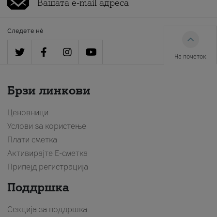
Следете нè
На почеток
Брзи линкови
Ценовници
Услови за користење
Плати сметка
Активирајте Е-сметка
Припејд регистрација
Поддршка
Секција за поддршка