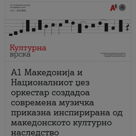
А1 Македонија и
Националниот џез
оркестар создадоа
современа музичка
приказна инспирирана од
македонското културно
наследство