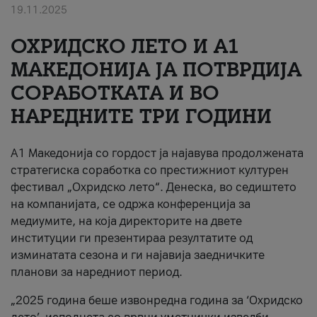
19.11.2025
За нас
ОХРИДСКО ЛЕТО И A1
#ПодобарОнлајн
МАКЕДОНИЈА ЈА ПОТВРДИЈА
СОРАБОТКАТА И ВО
НАРЕДНИТЕ ТРИ ГОДИНИ
A1 Македонија со гордост ја најавува продолжената
стратегиска соработка со престижниот културен
фестивал „Охридско лето“. Денеска, во седиштето
на компанијата, се одржа конференција за
медиумите, на која директорите на двете
институции ги презентираа резултатите од
изминатата сезона и ги најавија заедничките
планови за наредниот период.
„2025 година беше извонредна година за ‘Охридско