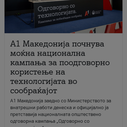
A1 Македонија почнува
моќна национална
кампања за поодговорно
користење на
технологијата во
сообраќајот
A1 Македонија заедно со Министерството за
внатрешни работи денеска и официјално ја
претставија националната општествено
одговорна кампања „Одговорно со