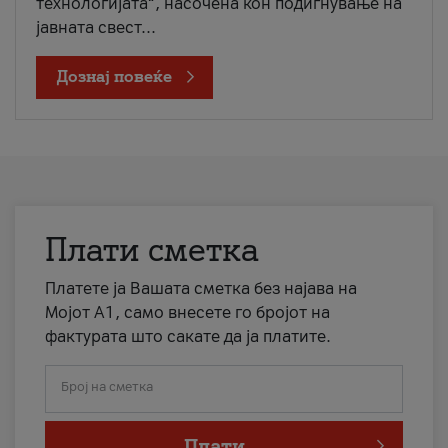
технологијата“, насочена кон подигнување на
јавната свест...
Дознај повеќе
Плати сметка
Платете ја Вашата сметка без најава на
Мојот А1, само внесете го бројот на
фактурата што сакате да ја платите.
Број на сметка
Плати