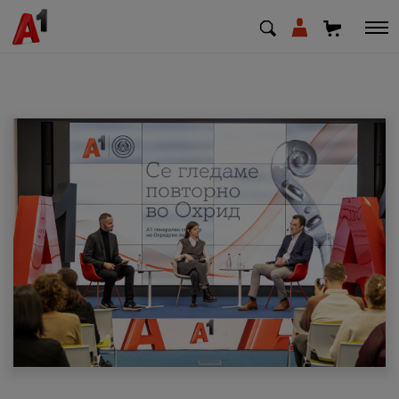
МК
EN
SQ
Приватни
Деловни
Поддршка
Надополни кредит
Плати сметка