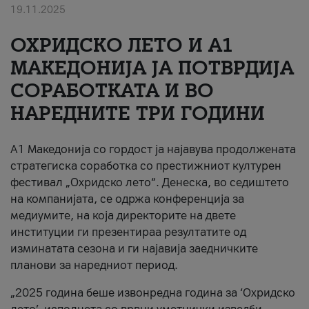
19.11.2025
За нас
ОХРИДСКО ЛЕТО И A1
#ПодобарОнлајн
МАКЕДОНИЈА ЈА ПОТВРДИЈА
СОРАБОТКАТА И ВО
НАРЕДНИТЕ ТРИ ГОДИНИ
A1 Македонија со гордост ја најавува продолжената
стратегиска соработка со престижниот културен
фестивал „Охридско лето“. Денеска, во седиштето
на компанијата, се одржа конференција за
медиумите, на која директорите на двете
институции ги презентираа резултатите од
изминатата сезона и ги најавија заедничките
планови за наредниот период.
„2025 година беше извонредна година за ‘Охридско