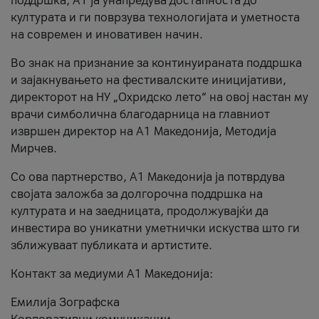
поддршка, A1 ја унапредува достапноста до
културата и ги поврзува технологијата и уметноста
на современ и иновативен начин.
Во знак на признание за континуираната поддршка
и зајакнувањето на фестивалските иницијативи,
директорот на НУ „Охридско лето“ на овој настан му
врачи симболична благодарница на главниот
извршен директор на A1 Македонија, Методија
Мирчев.
Со ова партнерство, A1 Македонија ја потврдува
својата заложба за долгорочна поддршка на
културата и на заедницата, продолжувајќи да
инвестира во уникатни уметнички искуства што ги
зближуваат публиката и артистите.
Контакт за медиуми А1 Македонија:
Емилија Зографска