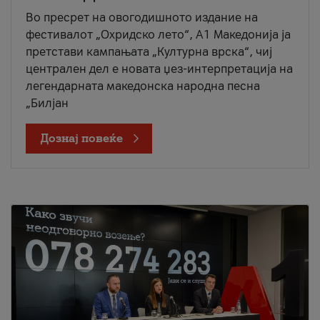
Во пресрет на овогодишното издание на
фестивалот „Охридско лето“, А1 Македонија ја
претстави кампањата „Културна врска“, чиј
централен дел е новата џез-интерпретација на
легендарната македонска народна песна
„Билјан
Дознај повеќе