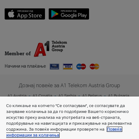
Member of
Начини на плаќање
Дознај повеќе за A1 Telekom Austria Group
A1 Austria
A1 Croatia
A1 Serbia
A1 Belarus
A1 Bulgaria
A1 Slovenia
A1 Digital
Со кликање на копчето "Се согласувам", се согласувате да
зачуваме колачиња за да го подобриме Вашето корисничко
искуство преку анализа на употребата на веб-страната,
подобрување на навигацијата и прикажување на релевантна
содржина. За повеќе информации проверете на
Повеќе
информации за колачиња