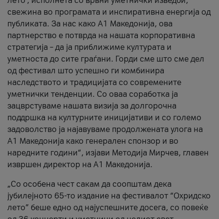
лето’, исполнета со врвни уметнички изведби,
свежина во програмата и инспиративна енергија од
публиката. За нас како A1 Македонија, ова
партнерство е потврда на нашата корпоративна
стратегија – да ја приближиме културата и
уметноста до сите граѓани. Горди сме што сме дел
од фестивал што успешно ги комбинира
наследството и традицијата со современите
уметнички тенденции. Со оваа соработка ја
зацврстуваме нашата визија за долгорочна
поддршка на културните иницијативи и со големо
задоволство ја најавуваме продолжената улога на
A1 Македонија како генерален спонзор и во
наредните години“, изјави Методија Мирчев, главен
извршен директор на A1 Македонија.
„Со особена чест сакам да соопштам дека
јубилејното 65-то издание на фестивалот “Охридско
лето” беше едно од најуспешните досега, со повеќе