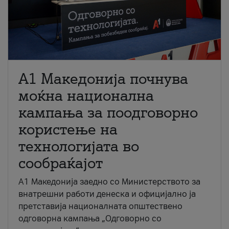
A1 Македонија почнува
моќна национална
кампања за поодговорно
користење на
технологијата во
сообраќајот
A1 Македонија заедно со Министерството за
внатрешни работи денеска и официјално ја
претставија националната општествено
одговорна кампања „Одговорно со