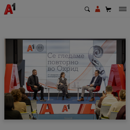
МК
EN
SQ
Приватни
Деловни
Поддршка
Надополни кредит
Плати сметка