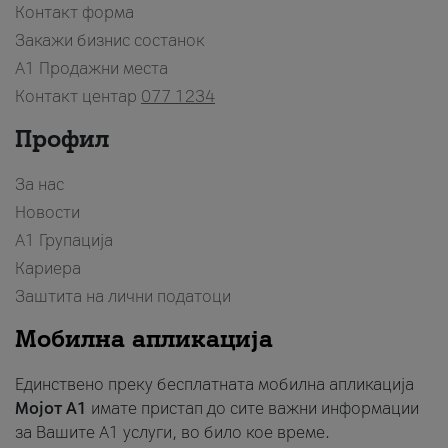
Контакт форма
Закажи бизнис состанок
A1 Продажни места
Контакт центар
077 1234
Профил
За нас
Новости
А1 Групација
Кариера
Заштита на лични податоци
Мобилна апликација
Единствено преку бесплатната мобилна апликација
Мојот A1
имате пристап до сите важни информации
за Вашите A1 услуги, во било кое време.