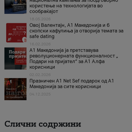
национална кампања за поодговорно
користење на технологијата во
сообраќајот
18.05.2026
Овој Валентајн, A1 Македонија и 6
скопски кафулиња ја отворија темата за
safe dating
16.02.2026
А1 Македонија ја претставува
револуционерната функционалност „
Подари на пријател“ за А1 Алфа
корисници
02.02.2026
Празничен A1 Net Sеf подарок од А1
Македонија за сите корисници
04.12.2025
Слични содржини