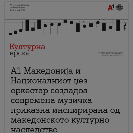
А1 Македонија и
Националниот џез
оркестар создадоа
современа музичка
приказна инспирирана од
македонското културно
наследство