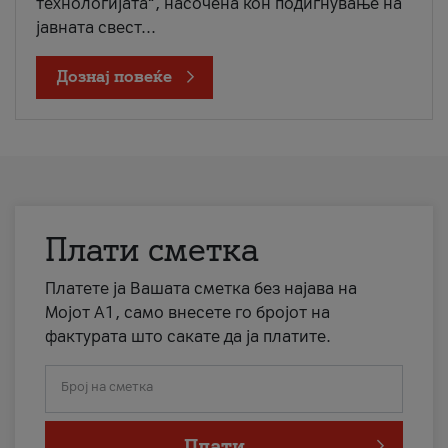
технологијата“, насочена кон подигнување на
јавната свест...
Дознај повеќе
Плати сметка
Платете ја Вашата сметка без најава на
Мојот А1, само внесете го бројот на
фактурата што сакате да ја платите.
Број на сметка
Плати