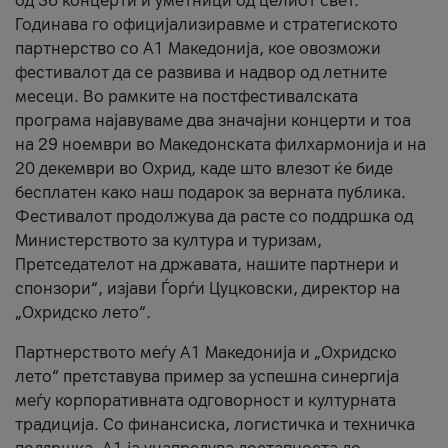
од 36 концерти и уметници од целиот свет.
Годинава го официјализиравме и стратегиското
партнерство со А1 Македонија, кое овозможи
фестивалот да се развива и надвор од летните
месеци. Во рамките на постфестивалската
програма најавуваме два значајни концерти и тоа
на 29 ноември во Македонската филхармонија и на
20 декември во Охрид, каде што влезот ќе биде
бесплатен како наш подарок за верната публика.
Фестивалот продолжува да расте со поддршка од
Министерството за култура и туризам,
Претседателот на државата, нашите партнери и
спонзори“, изјави Ѓорѓи Цуцковски, директор на
„Охридско лето“.
Партнерството меѓу A1 Македонија и „Охридско
лето“ претставува пример за успешна синергија
меѓу корпоративната одговорност и културната
традиција. Со финансиска, логистичка и техничка