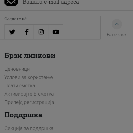
Следете нè
На почеток
Брзи линкови
Ценовници
Услови за користење
Плати сметка
Активирајте Е-сметка
Припејд регистрација
Поддршка
Секција за поддршка