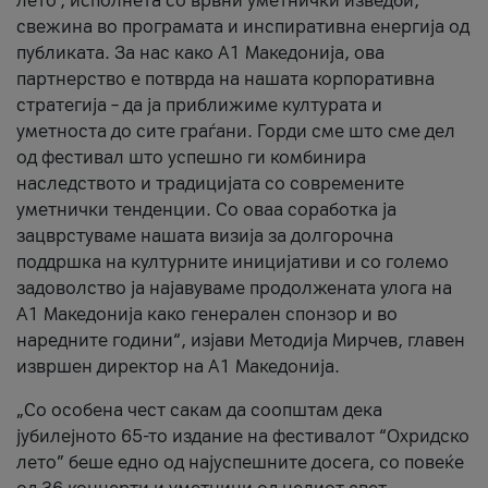
лето’, исполнета со врвни уметнички изведби,
свежина во програмата и инспиративна енергија од
публиката. За нас како A1 Македонија, ова
партнерство е потврда на нашата корпоративна
стратегија – да ја приближиме културата и
уметноста до сите граѓани. Горди сме што сме дел
од фестивал што успешно ги комбинира
наследството и традицијата со современите
уметнички тенденции. Со оваа соработка ја
зацврстуваме нашата визија за долгорочна
поддршка на културните иницијативи и со големо
задоволство ја најавуваме продолжената улога на
A1 Македонија како генерален спонзор и во
наредните години“, изјави Методија Мирчев, главен
извршен директор на A1 Македонија.
„Со особена чест сакам да соопштам дека
јубилејното 65-то издание на фестивалот “Охридско
лето” беше едно од најуспешните досега, со повеќе