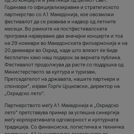
од 36 концерти и уметници од целиот свет.
Годинава го официјализиравме и стратегиското
партнерство со А1 Македонија, кое овозможи
фестивалот да се развива и надвор од летните
месеци. Во рамките на постфестивалската
програма најавуваме два значајни концерти и тоа
на 29 ноември во Македонската филхармонија и на
20 декември во Охрид, каде што влезот ќе биде
бесплатен како наш подарок за верната публика.
Фестивалот продолжува да расте со поддршка од
Министерството за култура и туризам,
Претседателот на државата, нашите партнери и
спонзори“, изјави Ѓорѓи Цуцковски, директор на
„Охридско лето“.
Партнерството меѓу A1 Македонија и „Охридско
лето“ претставува пример за успешна синергија
меѓу корпоративната одговорност и културната
традиција. Со финансиска, логистичка и техничка