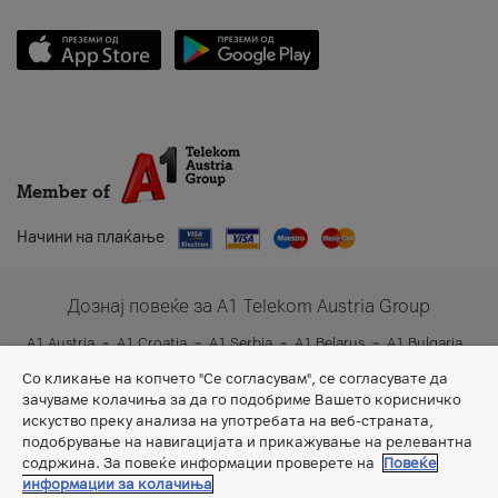
Member of
Начини на плаќање
Дознај повеќе за A1 Telekom Austria Group
A1 Austria
A1 Croatia
A1 Serbia
A1 Belarus
A1 Bulgaria
A1 Slovenia
A1 Digital
Со кликање на копчето "Се согласувам", се согласувате да
зачуваме колачиња за да го подобриме Вашето корисничко
искуство преку анализа на употребата на веб-страната,
подобрување на навигацијата и прикажување на релевантна
содржина. За повеќе информации проверете на
Повеќе
информации за колачиња