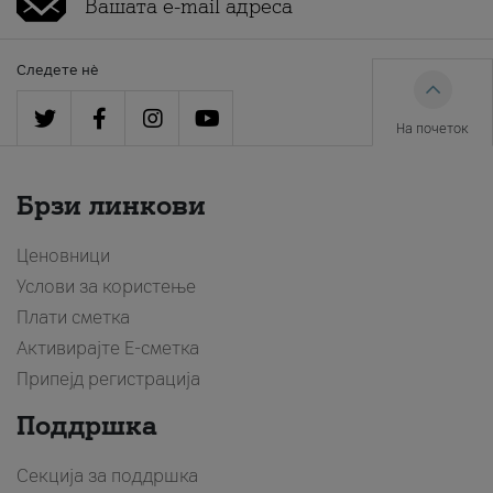
Следете нè
На почеток
Брзи линкови
Ценовници
Услови за користење
Плати сметка
Активирајте Е-сметка
Припејд регистрација
Поддршка
Секција за поддршка