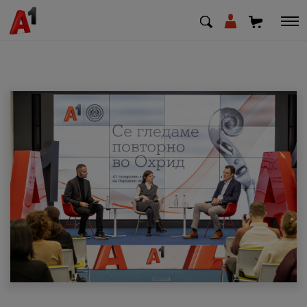
МК
EN
SQ
Приватни
Деловни
Поддршка
Надополни кредит
Плати сметка