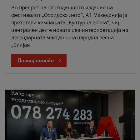
Во пресрет на овогодишното издание на
фестивалот „Охридско лето“, А1 Македонија ја
претстави кампањата „Културна врска“, чиј
централен дел е новата џез-интерпретација на
легендарната македонска народна песна
„Билјан
Дознај повеќе