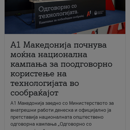
A1 Македонија почнува
моќна национална
кампања за поодговорно
користење на
технологијата во
сообраќајот
A1 Македонија заедно со Министерството за
внатрешни работи денеска и официјално ја
претставија националната општествено
одговорна кампања „Одговорно со