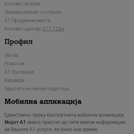
Контакт форма
Закажи бизнис состанок
A1 Продажни места
Контакт центар
077 1234
Профил
За нас
Новости
А1 Групација
Кариера
Заштита на лични податоци
Мобилна апликација
Единствено преку бесплатната мобилна апликација
Мојот A1
имате пристап до сите важни информации
за Вашите A1 услуги, во било кое време.