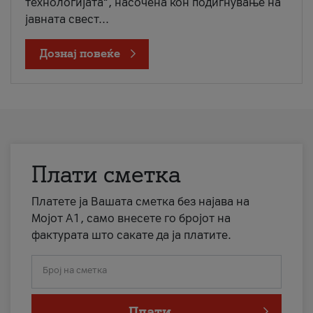
технологијата“, насочена кон подигнување на
јавната свест...
Дознај повеќе
Плати сметка
Платете ја Вашата сметка без најава на
Мојот А1, само внесете го бројот на
фактурата што сакате да ја платите.
Број на сметка
Плати