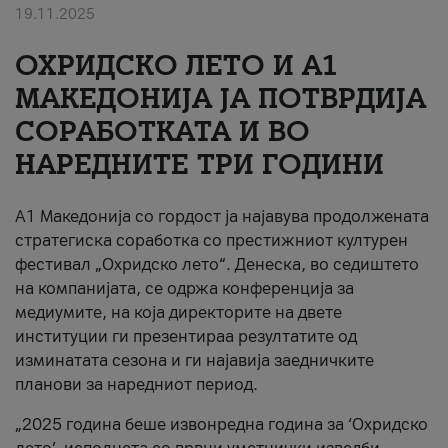
19.11.2025
За нас
ОХРИДСКО ЛЕТО И A1
#ПодобарОнлајн
МАКЕДОНИЈА ЈА ПОТВРДИЈА
СОРАБОТКАТА И ВО
НАРЕДНИТЕ ТРИ ГОДИНИ
A1 Македонија со гордост ја најавува продолжената
стратегиска соработка со престижниот културен
фестивал „Охридско лето“. Денеска, во седиштето
на компанијата, се одржа конференција за
медиумите, на која директорите на двете
институции ги презентираа резултатите од
изминатата сезона и ги најавија заедничките
планови за наредниот период.
„2025 година беше извонредна година за ‘Охридско