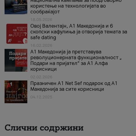
национална кампања за поодговорно
користење на технологијата во
сообраќајот
18.05.2026
Овој Валентајн, A1 Македонија и 6
скопски кафулиња ја отворија темата за
safe dating
16.02.2026
А1 Македонија ја претставува
револуционерната функционалност „
Подари на пријател“ за А1 Алфа
корисници
02.02.2026
Празничен A1 Net Sеf подарок од А1
Македонија за сите корисници
04.12.2025
Слични содржини