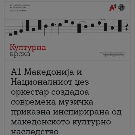
А1 Македонија и
Националниот џез
оркестар создадоа
современа музичка
приказна инспирирана од
македонското културно
наследство