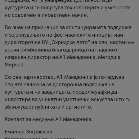
поддршка, A1 ја унапредува достапноста до
културата и ги поврзува технологијата и уметноста
на современ и иновативен начин.
Во знак на признание за континуираната поддршка
и зајакнувањето на фестивалските иницијативи,
директорот на НУ „Охридско лето“ на овој настан му
врачи симболична благодарница на главниот
извршен директор на A1 Македонија, Методија
Мирчев.
Со ова партнерство, A1 Македонија ја потврдува
својата заложба за долгорочна поддршка на
културата и на заедницата, продолжувајќи да
инвестира во уникатни уметнички искуства што ги
зближуваат публиката и артистите.
Контакт за медиуми А1 Македонија:
Емилија Зографска